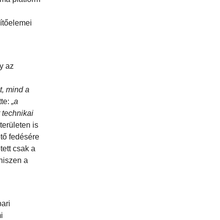
zítőelemei
y az
t, mind a
tte:
„a
 technikai
erületen is
ető fedésére
tett csak a
hiszen a
ari
i