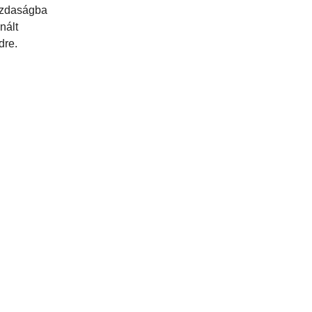
gazdaságba
nált
dre.