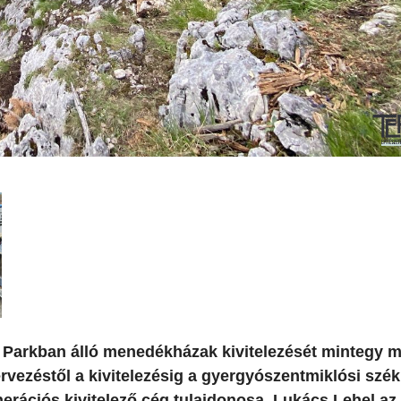
Parkban álló menedékházak kivitelezését mintegy m
rvezéstől a kivitelezésig a gyergyószentmiklósi szé
erációs kivitelező cég tulajdonosa, Lukács Lehel az