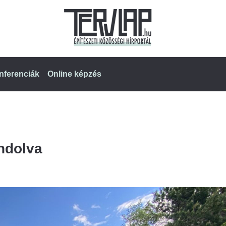
nferenciák
Online képzés
ndolva