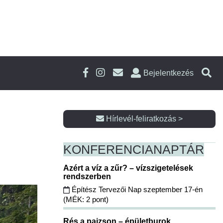
Bejelentkezés
Hírlevél-feliratkozás >
KONFERENCIA
NAPTÁR
Azért a víz a zűr? – vízszigetelések
rendszerben
Építész Tervezői Nap szeptember 17-én
(MÉK: 2 pont)
Rés a pajzson – épületburok