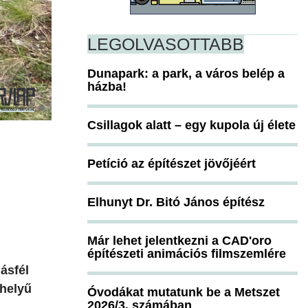
LEGOLVASOTTABB
Dunapark: a park, a város belép a
házba!
Csillagok alatt – egy kupola új élete
Petíció az építészet jövőjéért
Elhunyt Dr. Bitó János építész
Már lehet jelentkezni a CAD'oro
építészeti animációs filmszemlére
ásfél
khelyű
Óvodákat mutatunk be a Metszet
2026/3. számában