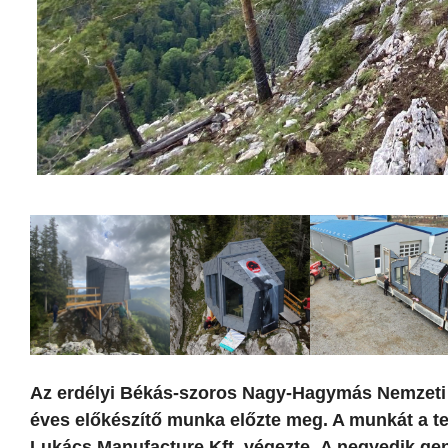
Az erdélyi Békás-szoros Nagy-Hagymás Nemzeti 
éves előkészítő munka előzte meg. A munkát a te
Lukács Manufacture Kft. végezte. A negyedik gen