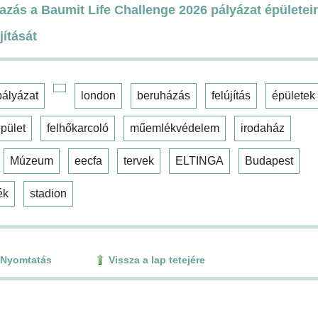
azás a Baumit Life Challenge 2026 pályázat épületei
jítását
pályázat
london
beruházás
felújítás
épületek
pület
felhőkarcoló
műemlékvédelem
irodaház
Múzeum
eecfa
tervek
ELTINGA
Budapest
ék
stadion
Nyomtatás
Vissza a lap tetejére