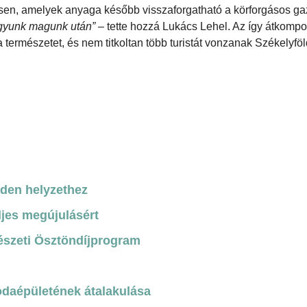
ítsen, amelyek anyaga később visszaforgatható a körforgásos 
gyunk magunk után”
– tette hozzá Lukács Lehel. Az így átkompo
ermészetet, és nem titkoltan több turistát vonzanak Székelyföl
nden helyzethez
ljes megújulásért
észeti Ösztöndíjprogram
odaépületének átalakulása