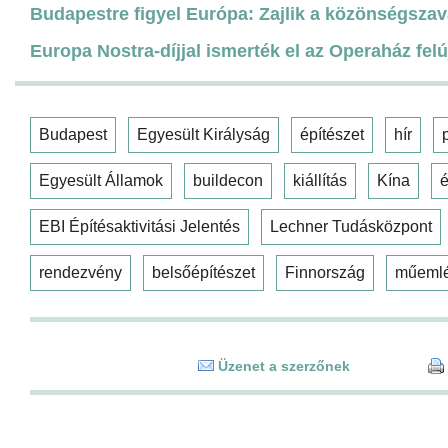
Budapestre figyel Európa: Zajlik a közönségszav
Europa Nostra-díjjal ismerték el az Operaház felú
Budapest
Egyesült Királyság
építészet
hír
Egyesült Államok
buildecon
kiállítás
Kína
é
EBI Építésaktivitási Jelentés
Lechner Tudásközpont
rendezvény
belsőépítészet
Finnország
műeml
Üzenet a szerzőnek