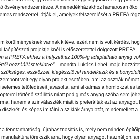
kötő ösvényrendszer része. A menedékházakhoz hamarosan öko
elemes rendszerrel látják el, amelyek felszerelését a PREFA rög
 körülményeknek vannak kitéve, ezért nem is volt kérdés, hog
 faépítészeti projektjeiknél is előszeretettel dolgozott PREFA
etően a PREFA ehhez a helyzethez 100%-ig adaptálható anyag vol
rtői hozzáállást tekintve”
– mondta Lukács Lehel, majd hozzáte
 szükséges, eszközzel, kiegészítővel rendelkezik és a bonyolult
zempont volt egy olyan projekt esetében, ami az osztrák-német t
iselemes tetőfedéseit javasolta, ami alkalmas a homlokzat és t
ikopterrel történő szállítás miatt pedig más anyag szóba sem jöhe
ma, hanem a színválaszték miatt is preferálták ezt az anyagot, 
szkrét, és képes imitálni a sziklák árnyalatát, mindemellett a
 a fenntarthatóság, újrahasznosítás is, mely nem minden építőip
manufaktúra törekszik arra, hogy olyan anyagot használjon, am