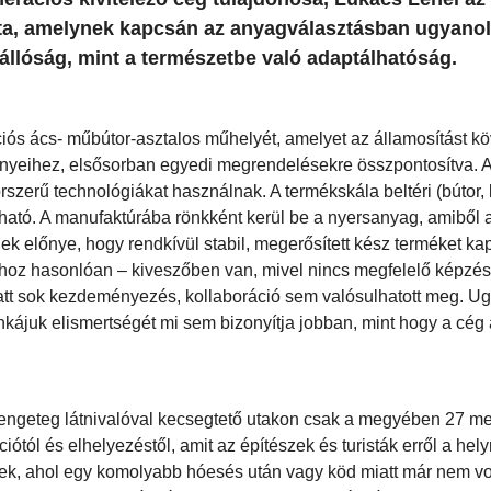
ta, amelynek kapcsán az anyagválasztásban ugyano
llóság, mint a természetbe való adaptálhatóság.
ós ács- műbútor-asztalos műhelyét, amelyet az államosítást k
nyeihez, elsősorban egyedi megrendelésekre összpontosítva. A 
rszerű technológiákat használnak. A termékskála beltéri (bútor,
ntható. A manufaktúrába rönkként kerül be a nyersanyag, amiből
ek előnye, hogy rendkívül stabil, megerősített kész terméket ka
hoz hasonlóan – kiveszőben van, mivel nincs megfelelő képzés
 miatt sok kezdeményezés, kollaboráció sem valósulhatott meg. U
ájuk elismertségét mi sem bizonyítja jobban, mint hogy a cég
 a rengeteg látnivalóval kecsegtető utakon csak a megyében 27 
ótól és elhelyezéstől, amit az építészek és turisták erről a hel
tek, ahol egy komolyabb hóesés után vagy köd miatt már nem vo