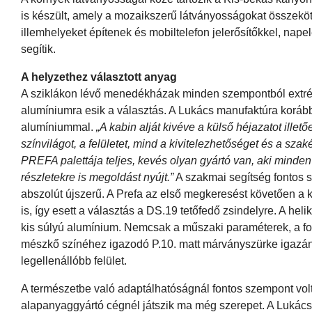
is készült, amely a mozaikszerű látványosságokat össze
illemhelyeket építenek és mobiltelefon jelerősítőkkel, nap
segítik.
A helyzethez választott anyag
A sziklákon lévő menedékházak minden szempontból extrém
alumíniumra esik a választás. A Lukács manufaktúra korábbi
alumíniummal.
„A kabin alját kivéve a külső héjazatot ill
színvilágot, a felületet, mind a kivitelezhetőséget és a szaké
PREFA palettája teljes, kevés olyan gyártó van, aki minden
részletekre is megoldást nyújt.”
A szakmai segítség fontos s
abszolút újszerű. A Prefa az első megkeresést követően a k
is, így esett a választás a DS.19 tetőfedő zsindelyre. A hel
kis súlyú alumínium. Nemcsak a műszaki paraméterek, a for
mészkő színéhez igazodó P.10. matt márványszürke igazán di
legellenállóbb felület.
A természetbe való adaptálhatóságnál fontos szempont volt
alapanyaggyártó cégnél játszik ma még szerepet. A Lukács 