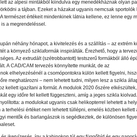
mellett az alpesi mintákból kiindulva egy menedékháznak olyan 
yörködni a tájban. Ezeket a házakat ugyanis nemcsak sportolók l
. A természet értékeit mindenkinek látnia kellene, ez lenne eg
a is a megrendeléssel.
upán néhány hónapot, a kivitelezés és a szállítás – az extrém 
tét a környező sziklaformák inspirálták. Érezhető, hogy a terve
éges. Az extrudált (szétrobbantott) testszerű formákból álló ép
izált. A CAD/CAM tervezés könnyítette munkát, de az
inok elhelyezésénél a csomópontokra külön kellett figyelni, his
őre meghatározni – nem lehetett tudni, milyen lesz a szikla álla
 kellett igazítani a formát. A modulok 2020 őszére elkészültek,
nkát egy időre fel kellett függeszteni, amíg a jeges szikla kiolvad
nyolította: a modulokat ugyanis csak helikopterrel lehetett a hel
en a terhelési értéket nem lehetett túllépni, emelés közben kellett 
yi mentők és barlangászok is segédkeztek, de különösen figyeln
aleset.
 és ikervízesés, így a kabinokon túl egy függőhíd és egy panor