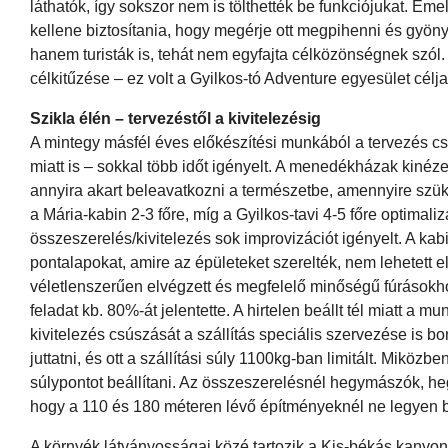
láthatók, így sokszor nem is tölthették be funkciójukat. E
kellene biztosítania, hogy megérje ott megpihenni és gyön
hanem turisták is, tehát nem egyfajta célközönségnek szól
célkitűzése – ez volt a Gyilkos-tó Adventure egyesület célj
Szikla élén – tervezéstől a kivitelezésig
A mintegy másfél éves előkészítési munkából a tervezés cs
miatt is – sokkal több időt igényelt. A menedékházak kinéze
annyira akart beleavatkozni a természetbe, amennyire szüks
a Mária-kabin 2-3 főre, míg a Gyilkos-tavi 4-5 főre optimal
összeszerelés/kivitelezés sok improvizációt igényelt. A kab
pontalapokat, amire az épületeket szerelték, nem lehetett el
véletlenszerűen elvégzett és megfelelő minőségű fúrásokhoz
feladat kb. 80%-át jelentette. A hirtelen beállt tél miatt a mu
kivitelezés csúszását a szállítás speciális szervezése is bo
juttatni, és ott a szállítási súly 1100kg-ban limitált. Miközb
súlypontot beállítani. Az összeszerelésnél hegymászók, heg
hogy a 110 és 180 méteren lévő építményeknél ne legyen b
A környék látványosságai közé tartozik a Kis-békás kanyon