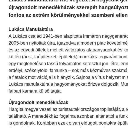
újragondolt menedékházak szerepét hangsúlyoz
fontos az extrém körülményekkel szembeni ellená
Lukács Manufaktúra
A Lukács család 1941-ben alapította immáron négygeneráci
2005-ben nyitottak újra, igazodva a modern piac követelmé
és az egyedi ötletek mellett változatos alapanyagokat és ko
kültéri (ács-, faépítészet, épületek) munkákra egyaránt bo
egy meglehetősen lassú folyamaton keresztül jön létre, enn
erdélyi, székelyföldi famunka – sok más kézműves szakmá
a fiatalok motivációja is hiányzik. Sajnos a vírus helyzet
Lukács manufaktúra a hagyományokat őrizve dolgozik. Munk
faipari kamara külső tagja.
Újragondolt menedékházak
Hargita megye vezeti az turistautak országos toplistáját,
található. A menedékház fogalma azonban eltér attól a funkci
is gondolnak. Korábban ezek olyan eldugott pontokra épül