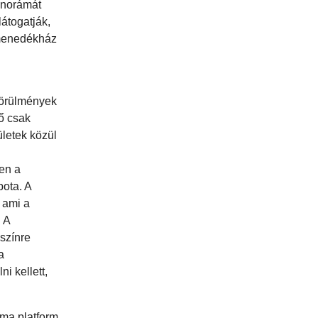
panorámát
átogatják,
y menedékház
körülmények
ző csak
ületek közül
zen a
pota. A
 ami a
. A
yszínre
a
i kellett,
áma platform