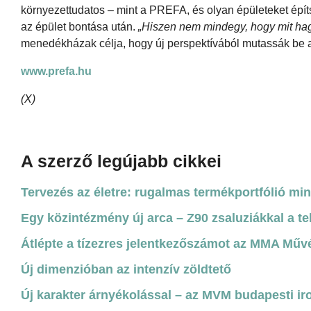
környezettudatos – mint a PREFA, és olyan épületeket ép
az épület bontása után.
„Hiszen nem mindegy, hogy mit ha
menedékházak célja, hogy új perspektívából mutassák be a t
www.prefa.hu
(X)
A szerző legújabb cikkei
Tervezés az életre: rugalmas termékportfólió mi
Egy közintézmény új arca – Z90 zsaluziákkal a te
Átlépte a tízezres jelentkezőszámot az MMA Műv
Új dimenzióban az intenzív zöldtető
Új karakter árnyékolással – az MVM budapesti ir