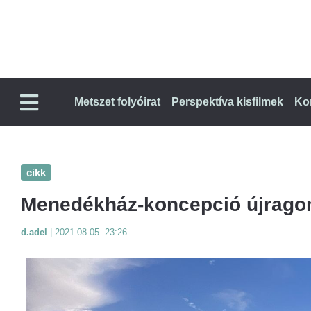
Metszet folyóirat
Perspektíva kisfilmek
Ko
cikk
Menedékház-koncepció újrago
d.adel
|
2021.08.05. 23:26