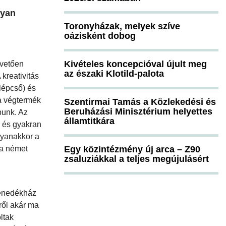
lyan
Toronyházak, melyek szíve
oázisként dobog
Kivételes koncepcióval újult meg
övetően
az északi Klotild-palota
kreativitás
 lépcső) és
 a végtermék
Szentirmai Tamás a Közlekedési és
Beruházási Minisztérium helyettes
punk. Az
államtitkára
 és gyakran
gyanakkor a
 a német
Egy közintézmény új arca – Z90
zsaluziákkal a teljes megújulásért
menedékház
yről akár ma
ltak