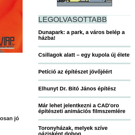
LEGOLVASOTTABB
Dunapark: a park, a város belép a
házba!
Csillagok alatt – egy kupola új élete
Petíció az építészet jövőjéért
Elhunyt Dr. Bitó János építész
Már lehet jelentkezni a CAD'oro
építészeti animációs filmszemlére
tosan jó
Toronyházak, melyek szíve
oázisként dobog