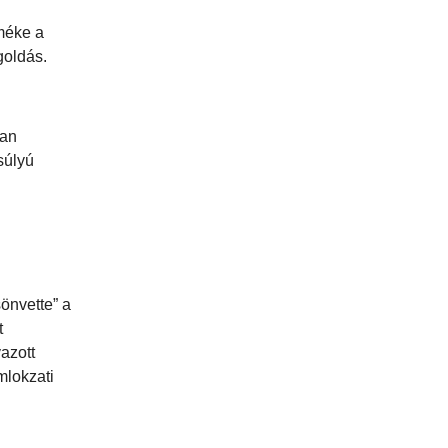
rméke a
goldás.
san
súlyú
önvette” a
t
azott
mlokzati