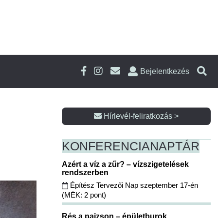
Bejelentkezés
Hírlevél-feliratkozás >
KONFERENCIA
NAPTÁR
Azért a víz a zűr? – vízszigetelések
rendszerben
Építész Tervezői Nap szeptember 17-én
(MÉK: 2 pont)
Rés a pajzson – épületburok