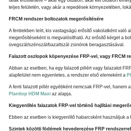
falak erősítésére – akár egy oldalon, akár két oldalon elhel
teljes felületén, vagy akár a repedések környezetében, loká
FRCM rendszer boltozatok megerősítésére
A fentiekben leírt, kis vastagságú erősítő vakolatként való
megerősítéseként is megvalósítható. Az erősítő kérget a bo
üvegszál/szénszál/bazaltszál zsinórok beragasztásával.
Falazott oszlopok köpenyezése FRP-vel, vagy FRCM re
Abban az esetben, ha egy falazott pillért vagy falazatot F
alapfelület nem egyenletes, a rendszer első elemeként a
P
A fenti falazott pillér egyébként nemcsak FRP-vel, hanem
Planitop HDM Maxi
az alapja.
Kiegyenlítés falazatok FRP-vel történő hajlítási megerő
Ebben az esetben is kiegyenlítő habarcsként használjuk a
Szintek közötti födémek hevederezése FRP rendszerrel