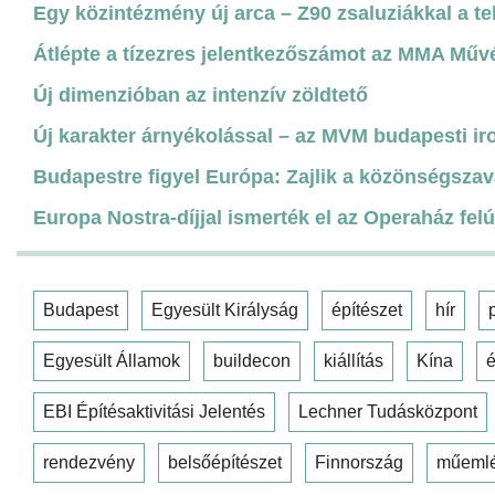
Egy közintézmény új arca – Z90 zsaluziákkal a te
Átlépte a tízezres jelentkezőszámot az MMA Műv
Új dimenzióban az intenzív zöldtető
Új karakter árnyékolással – az MVM budapesti ir
Budapestre figyel Európa: Zajlik a közönségszav
Europa Nostra-díjjal ismerték el az Operaház felú
Budapest
Egyesült Királyság
építészet
hír
Egyesült Államok
buildecon
kiállítás
Kína
é
EBI Építésaktivitási Jelentés
Lechner Tudásközpont
rendezvény
belsőépítészet
Finnország
műeml