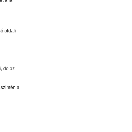
t a fal
ó oldali
i, de az
.
szintén a