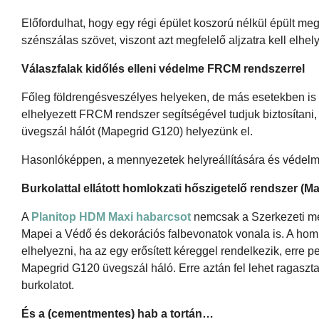
Előfordulhat, hogy egy régi épület koszorú nélkül épült m
szénszálas szövet, viszont azt megfelelő aljzatra kell elhe
Válaszfalak kidőlés elleni védelme FRCM rendszerrel
Főleg földrengésveszélyes helyeken, de más esetekben is ind
elhelyezett FRCM rendszer segítségével tudjuk biztosítani
üvegszál hálót (Mapegrid G120) helyezünk el.
Hasonlóképpen, a mennyezetek helyreállítására és védelmé
Burkolattal ellátott homlokzati hőszigetelő rendszer (
A
Planitop HDM Maxi habarcsot
nemcsak a Szerkezeti meg
Mapei a Védő és dekorációs falbevonatok vonala is. A homl
elhelyezni, ha az egy erősített kéreggel rendelkezik, err
Mapegrid G120 üvegszál háló. Erre aztán fel lehet ragaszt
burkolatot.
És a (cementmentes) hab a tortán…