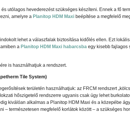
eg és utólagos hevederezést szükséges készíteni. Ennek a fő te
lyezni, amelyre a
Planitop HDM Maxi
beépítése a megfelelő me
okolt lehet a válaszfalak biztosítása kidőlés ellen. Ezt lokáli
, amiben a
Planitop HDM Maxi habarcsba
egy kisebb fajlagos 
re is használhatjuk a rendszert.
Mapetherm Tile System)
erősítések területén használhatjuk: az FRCM rendszert „kölcs
okzati hőszigetelő rendszerre ugyanis csak úgy lehet burkolato
e pedig kiválóan alkalmas a Planitop HDM Maxi és a közepébe ágy
ani – természetesen megfelelő korlátok között – a szükséges ho