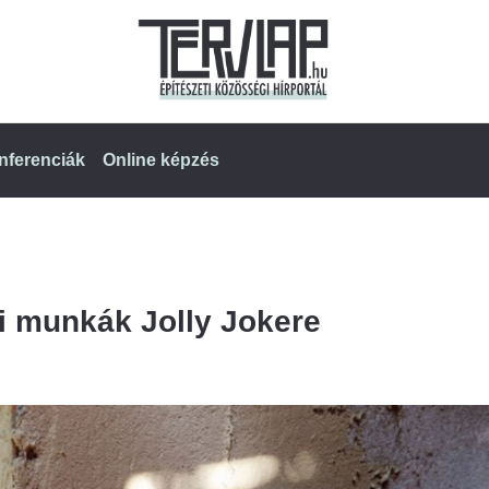
nferenciák
Online képzés
si munkák Jolly Jokere