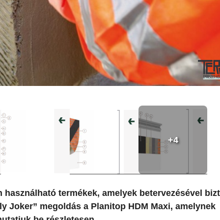
+4
n használható termékek, amelyek betervezésével biz
olly Joker” megoldás a Planitop HDM Maxi, amelynek
utatjuk be részletesen.