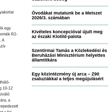
yakorlat
Óvodákat mutatunk be a Metszet
2026/3. számában
ék egy
Kivételes koncepcióval újult meg
termék R2-
az északi Klotild-palota
. A
zív
Szentirmai Tamás a Közlekedési és
Beruházási Minisztérium helyettes
államtitkára
Egy közintézmény új arca – Z90
zsaluziákkal a teljes megújulásért
tháló-
ág 10-12
kiváló
ára, a
 repedezett