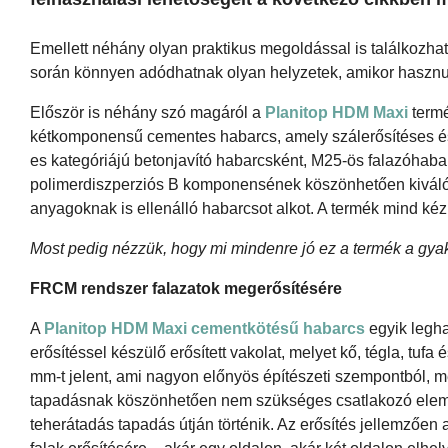
Emellett néhány olyan praktikus megoldással is találkozha
során könnyen adódhatnak olyan helyzetek, amikor hasznu
Először is néhány szó magáról a
Planitop HDM Maxi
termé
kétkomponensű cementes habarcs, amely szálerősítéses és 
es kategóriájú betonjavító habarcsként, M25-ös falazóhaba
polimerdiszperziós B komponensének köszönhetően kiváló a
anyagoknak is ellenálló habarcsot alkot. A termék mind ké
Most pedig nézzük, hogy mi mindenre jó ez a termék a gyak
FRCM rendszer falazatok megerősítésére
A
Planitop HDM Maxi cementkötésű habarcs
egyik legha
erősítéssel készülő erősített vakolat, melyet kő, tégla, tuf
mm-t jelent, ami nagyon előnyös építészeti szempontból, me
tapadásnak köszönhetően nem szükséges csatlakozó elemeket
teherátadás tapadás útján történik. Az erősítés jellemzően a 