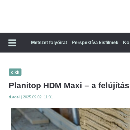
Metszet folyóirat
Perspektíva kisfilmek
Ko
cikk
Planitop HDM Maxi – a felújítá
d.adel
|
2025.09.02. 11:01