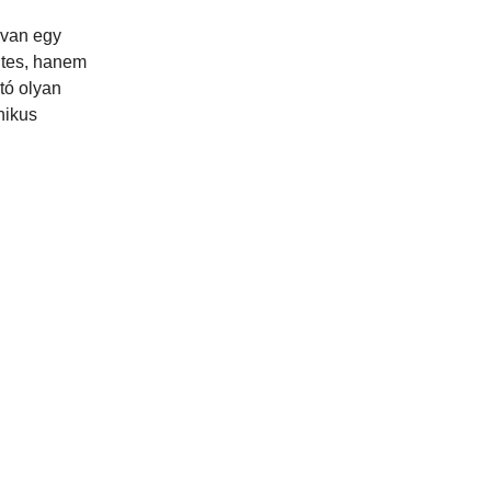
 van egy
ntes, hanem
tó olyan
nikus