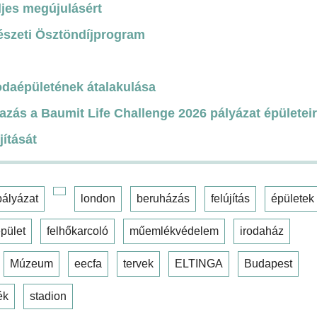
ljes megújulásért
észeti Ösztöndíjprogram
odaépületének átalakulása
azás a Baumit Life Challenge 2026 pályázat épületei
jítását
pályázat
london
beruházás
felújítás
épületek
pület
felhőkarcoló
műemlékvédelem
irodaház
Múzeum
eecfa
tervek
ELTINGA
Budapest
ék
stadion