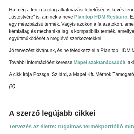
Ha még a fenti gazdag alkalmazási lehetőség is kevés len
„kistestvére” is, aminek a neve
Planitop HDM Restauro
. 
egy mészbázisú termék. Vagyis azokon a falazatokon, ame
kémiailag és mechanikailag is kompatibilis termék, amellye
együttműködését a meglévő szerkezetekkel.
Jó tervezést kívánunk, és ne feledkezz el a Planitop HDM 
További információért keresse
Mapei szaktanácsadóit
, a
A cikk írója Pozsgai Szilárd, a Mapei Kft. Mérnök Támogató
(X)
A szerző legújabb cikkei
Tervezés az életre: rugalmas termékportfólió mi