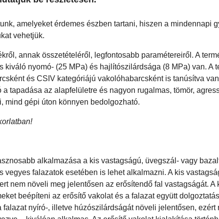
tunk, amelyeket érdemes észben tartani, hiszen a mindennapi g
kat vehetjük.
kről, annak összetételéről, legfontosabb paramétereiről. A term
kiváló nyomó- (25 MPa) és hajlítószilárdsága (8 MPa) van. A 
rcsként és CSIV kategóriájú vakolóhabarcsként is tanúsítva van
 tapadása az alapfelületre és nagyon rugalmas, tömör, agress
zi, mind gépi úton könnyen bedolgozható.
orlatban!
sznosabb alkalmazása a kis vastagságú, üvegszál- vagy bazal
a és vegyes falazatok esetében is lehet alkalmazni. A kis vastags
rt nem növeli meg jelentősen az erősítendő fal vastagságát. A 
 beépíteni az erősítő vakolat és a falazat együtt dolgoztatás
falazat nyíró-, illetve húzószilárdságát növeli jelentősen, ezért