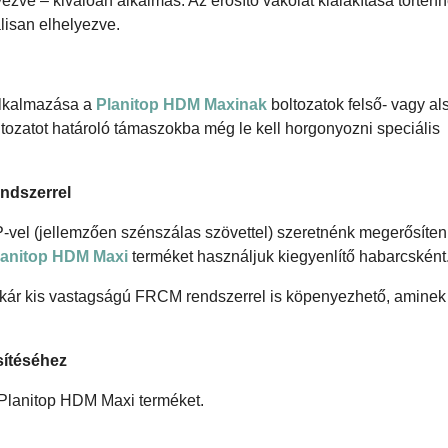
yezve – kiválóan alkalmas. Az erősítő vakolat kialakítása történhe
lisan elhelyezve.
 alkalmazása a
Planitop HDM Maxinak
boltozatok felső- vagy als
ltozatot határoló támaszokba még le kell horgonyozni speciális
ndszerrel
RP-vel (jellemzően szénszálas szövettel) szeretnénk megerősíten
lanitop HDM Maxi
terméket használjuk kiegyenlítő habarcsként
 akár kis vastagságú FRCM rendszerrel is köpenyezhető, aminek 
sítéséhez
 Planitop HDM Maxi terméket.