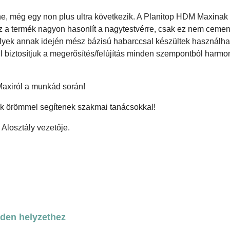
ne, még egy non plus ultra következik. A Planitop HDM Maxinak
Ez a termék nagyon hasonlít a nagytestvérre, csak ez nem ceme
lyek annak idején mész bázisú habarccsal készültek használha
l biztosítjuk a megerősítés/felújítás minden szempontból harmo
Maxiról a munkád során!
kik örömmel segítenek szakmai tanácsokkal!
 Alosztály vezetője.
nden helyzethez