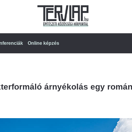
nferenciák
Online képzés
akterformáló árnyékolás egy romá