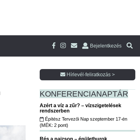
Bejelentkezés
Hírlevél-feliratkozás >
n
KONFERENCIA
NAPTÁR
Azért a víz a zűr? – vízszigetelések
rendszerben
Építész Tervezői Nap szeptember 17-én
(MÉK: 2 pont)
Rés a pajzson – épületburok