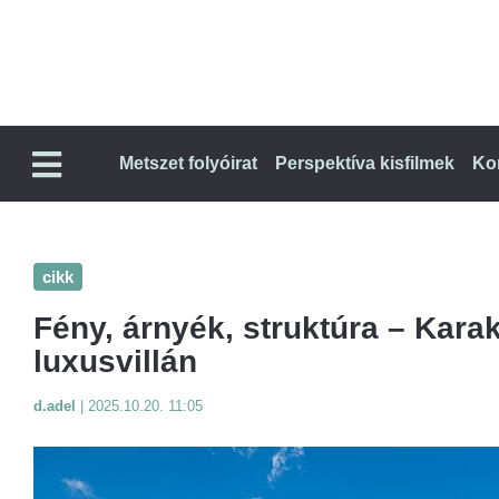
Metszet folyóirat
Perspektíva kisfilmek
Ko
cikk
Fény, árnyék, struktúra – Kar
luxusvillán
d.adel
|
2025.10.20. 11:05