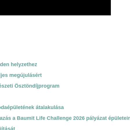
nden helyzethez
ljes megújulásért
észeti Ösztöndíjprogram
odaépületének átalakulása
azás a Baumit Life Challenge 2026 pályázat épületei
jítását