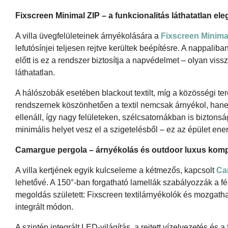
Fixscreen Minimal ZIP – a funkcionalitás láthatatlan ele
A villa üvegfelületeinek árnyékolására a
Fixscreen Minima
lefutósínjei teljesen rejtve kerültek beépítésre. A nappali
előtt is ez a rendszer biztosítja a napvédelmet – olyan viss
láthatatlan.
A hálószobák esetében blackout textilt, míg a közösségi te
rendszernek köszönhetően a textil nemcsak árnyékol, hanem
ellenáll, így nagy felületeken, szélcsatornákban is bizto
minimális helyet vesz el a szigetelésből – ez az épület en
Camargue pergola – árnyékolás és outdoor luxus kom
A villa kertjének egyik kulcseleme a kétmezős, kapcsolt
Ca
lehetővé. A 150°-ban forgatható lamellák szabályozzák a fé
megoldás született: Fixscreen textilárnyékolók és mozgatha
integrált módon.
A szintén integrált LED-világítás, a rejtett vízelvezetés és 