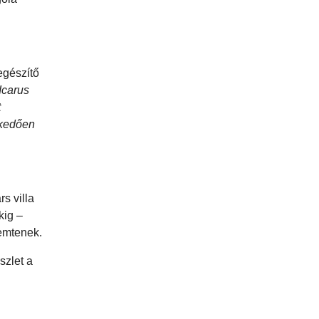
egészítő
Icarus
t
lkedően
s villa
kig –
emtenek.
szlet a