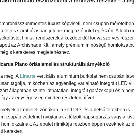
arakterformáló eszközeként a tervezés részévé – a l
kompromisszummentes luxust képviseli: nem csupán méreteibe
ia teljes szimbiózisban jelenik meg az épület egészén. A több 
rnyékolástechnikai rendszerek a kezdetektől fogva szerves részei
apott az Archishade Kft., amely prémium minőségű homlokzatbu
t, mégis karakteres megjelenéshez.
 Icarus Plano óriáslamellás strukturális árnyékoló
zza meg. A
Linarte
vertikális alumínium burkolat nem csupán lát
ikusan tagolja, miközben az egyénileg variálható integrált LED vi
rt állapotban szinte láthatatlan, integrált garázskapu és a hom
 így az egységesség minden részleten átível.
 melyek az emeleti zónákon, a kert felé, és a belső terekben is
nem csupán védelmet nyújtanak a túlzott napsugárzás vagy a kív
ak a homlokzatnak. Az épület ritmikája részben éppen ezeknek az
i karaktert.