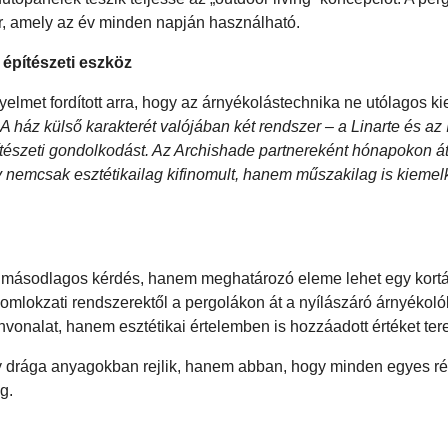
ér, amely az év minden napján használható.
építészeti eszköz
lmet fordított arra, hogy az árnyékolástechnika ne utólagos ki
„A ház külső karakterét valójában két rendszer – a Linarte és az 
tészeti gondolkodást. Az Archishade partnereként hónapokon á
 nemcsak esztétikailag kifinomult, hanem műszakilag is kieme
m másodlagos kérdés, hanem meghatározó eleme lehet egy kortár
homlokzati rendszerektől a pergolákon át a nyílászáró árnyékoló
onalat, hanem esztétikai értelemben is hozzáadott értéket ter
 drága anyagokban rejlik, hanem abban, hogy minden egyes ré
g.