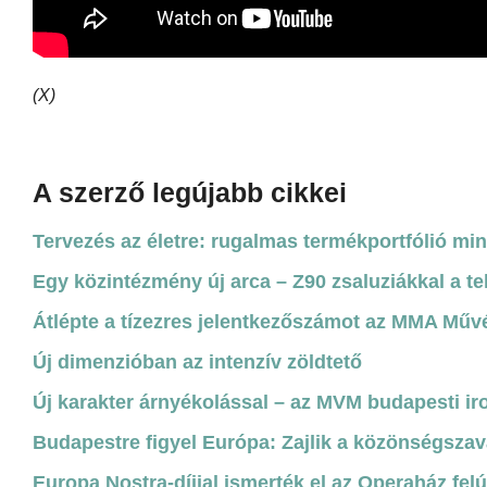
(X)
A szerző legújabb cikkei
Tervezés az életre: rugalmas termékportfólió mi
Egy közintézmény új arca – Z90 zsaluziákkal a te
Átlépte a tízezres jelentkezőszámot az MMA Műv
Új dimenzióban az intenzív zöldtető
Új karakter árnyékolással – az MVM budapesti ir
Budapestre figyel Európa: Zajlik a közönségszav
Europa Nostra-díjjal ismerték el az Operaház felú