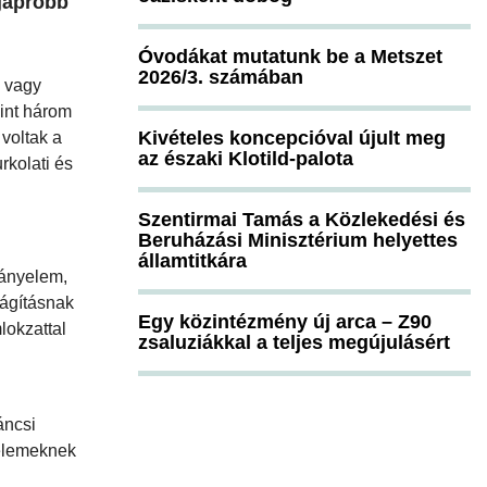
egapróbb
Óvodákat mutatunk be a Metszet
2026/3. számában
n vagy
mint három
Kivételes koncepcióval újult meg
 voltak a
az északi Klotild-palota
rkolati és
Szentirmai Tamás a Közlekedési és
Beruházási Minisztérium helyettes
államtitkára
ványelem,
lágításnak
Egy közintézmény új arca – Z90
lokzattal
zsaluziákkal a teljes megújulásért
áncsi
 elemeknek