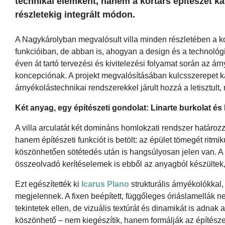
technikai elemként, hanem a kortárs építészet k
részletekig integrált módon.
A Nagykárolyban megvalósult villa minden részletében a 
funkcióiban, de abban is, ahogyan a design és a technológ
éven át tartó tervezési és kivitelezési folyamat során az á
koncepciónak. A projekt megvalósításában kulcsszerepet k
árnyékolástechnikai rendszerekkel járult hozzá a letisztul
Két anyag, egy építészeti gondolat: Linarte burkolat és
A villa arculatát két domináns homlokzati rendszer határo
hanem építészeti funkciót is betölt: az épület tömegét ritm
köszönhetően sötétedés után is hangsúlyosan jelen van. A zá
összeolvadó kerítéselemek is ebből az anyagból készültek,
Ezt egészítették ki
Icarus Plano
strukturális árnyékolókkal,
megjelennek. A fixen beépített, függőleges óriáslamellák 
tekintetek ellen, de vizuális textúrát és dinamikát is adn
köszönhető – nem kiegészítik, hanem formálják az építészet