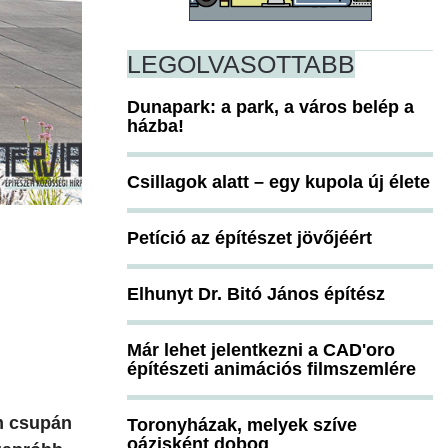
LEGOLVASOTTABB
Dunapark: a park, a város belép a
házba!
Csillagok alatt – egy kupola új élete
Petíció az építészet jövőjéért
Elhunyt Dr. Bitó János építész
Már lehet jelentkezni a CAD'oro
építészeti animációs filmszemlére
em csupán
Toronyházak, melyek szíve
oázisként dobog