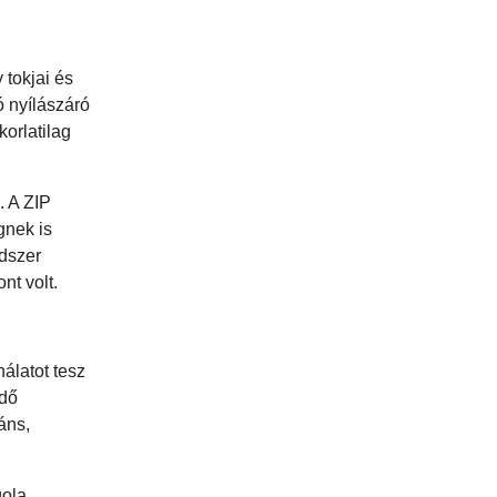
 tokjai és
ó nyílászáró
korlatilag
. A ZIP
gnek is
ndszer
nt volt.
álatot tesz
edő
áns,
gola