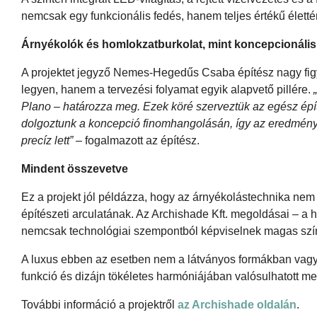
nemcsak egy funkcionális fedés, hanem teljes értékű élett
Árnyékolók és homlokzatburkolat, mint koncepcionális 
A projektet jegyző Nemes-Hegedűs Csaba építész nagy figye
legyen, hanem a tervezési folyamat egyik alapvető pillére.
Plano – határozza meg. Ezek köré szerveztük az egész épí
dolgoztunk a koncepció finomhangolásán, így az eredmény
precíz lett”
– fogalmazott az építész.
Mindent összevetve
Ez a projekt jól példázza, hogy az árnyékolástechnika ne
építészeti arculatának. Az Archishade Kft. megoldásai – a 
nemcsak technológiai szempontból képviselnek magas színv
A luxus ebben az esetben nem a látványos formákban vagy
funkció és dizájn tökéletes harmóniájában valósulhatott me
További információ a projektről
az Archishade oldalán
.