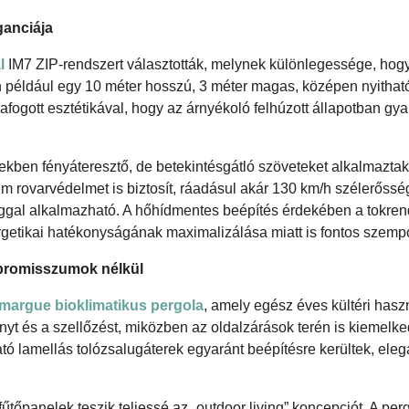
ganciája
l
IM7 ZIP-rendszert választották, melynek különlegessége, hogy
ban például egy 10 méter hosszú, 3 méter magas, középen nyithat
zafogott esztétikával, hogy az árnyékoló felhúzott állapotban gya
rekben fényáteresztő, de betekintésgátló szöveteket alkalmaztak
 rovarvédelmet is biztosít, ráadásul akár 130 km/h szélerőssé
nsággal alkalmazható. A hőhídmentes beépítés érdekében a tokre
ergetikai hatékonyságának maximalizálása miatt is fontos szempo
promisszumok nélkül
margue bioklimatikus pergola
, amely egész éves kültéri haszn
nyt és a szellőzést, miközben az oldalzárások terén is kiemelk
tó lamellás tolózsalugáterek egyaránt beépítésre kerültek, eleg
a fűtőpanelek teszik teljessé az „outdoor living” koncepciót. A per