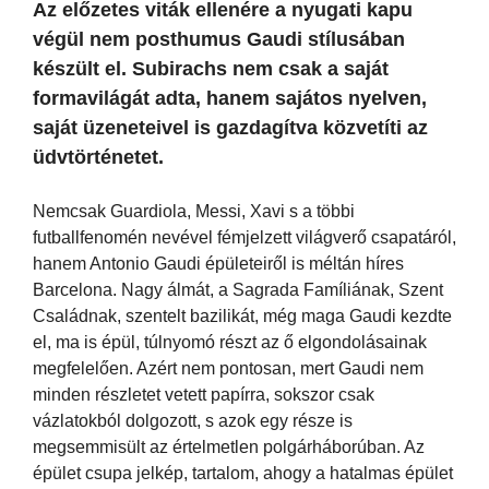
Az előzetes viták ellenére a nyugati kapu
végül nem posthumus Gaudi stílusában
készült el. Subirachs nem csak a saját
formavilágát adta, hanem sajátos nyelven,
saját üzeneteivel is gazdagítva közvetíti az
üdvtörténetet.
Nemcsak Guardiola, Messi, Xavi s a többi
futballfenomén nevével fémjelzett világverő csapatáról,
hanem Antonio Gaudi épületeiről is méltán híres
Barcelona. Nagy álmát, a Sagrada Famíliának, Szent
Családnak, szentelt bazilikát, még maga Gaudi kezdte
el, ma is épül, túlnyomó részt az ő elgondolásainak
megfelelően. Azért nem pontosan, mert Gaudi nem
minden részletet vetett papírra, sokszor csak
vázlatokból dolgozott, s azok egy része is
megsemmisült az értelmetlen polgárháborúban. Az
épület csupa jelkép, tartalom, ahogy a hatalmas épület