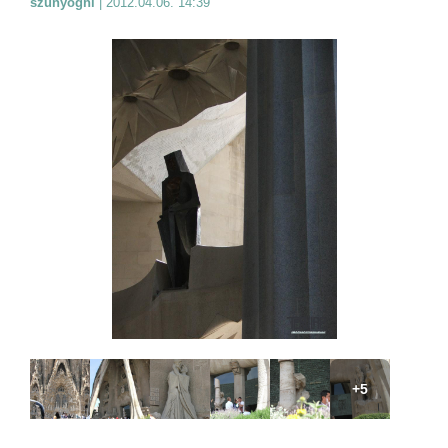
szunyoghl
|
2012.04.06. 14:39
+5