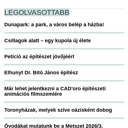
LEGOLVASOTTABB
Dunapark: a park, a város belép a házba!
Csillagok alatt – egy kupola új élete
Petíció az építészet jövőjéért
Elhunyt Dr. Bitó János építész
Már lehet jelentkezni a CAD'oro építészeti
animációs filmszemlére
Toronyházak, melyek szíve oázisként dobog
Óvodákat mutatunk be a Metszet 2026/3.