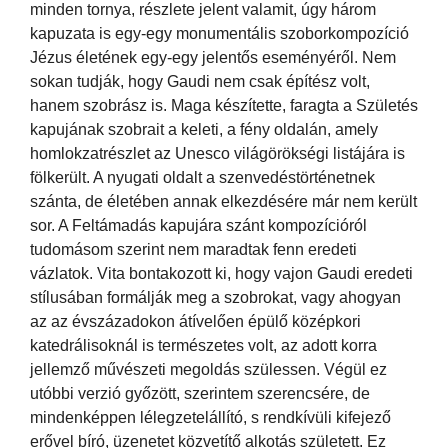
minden tornya, részlete jelent valamit, úgy három
kapuzata is egy-egy monumentális szoborkompozíció
Jézus életének egy-egy jelentős eseményéről. Nem
sokan tudják, hogy Gaudi nem csak építész volt,
hanem szobrász is. Maga készítette, faragta a Születés
kapujának szobrait a keleti, a fény oldalán, amely
homlokzatrészlet az Unesco világörökségi listájára is
fölkerült. A nyugati oldalt a szenvedéstörténetnek
szánta, de életében annak elkezdésére már nem került
sor. A Feltámadás kapujára szánt kompozícióról
tudomásom szerint nem maradtak fenn eredeti
vázlatok. Vita bontakozott ki, hogy vajon Gaudi eredeti
stílusában formálják meg a szobrokat, vagy ahogyan
az az évszázadokon átívelően épülő középkori
katedrálisoknál is természetes volt, az adott korra
jellemző művészeti megoldás szülessen. Végül ez
utóbbi verzió győzött, szerintem szerencsére, de
mindenképpen lélegzetelállító, s rendkívüli kifejező
erővel bíró, üzenetet közvetítő alkotás született. Ez