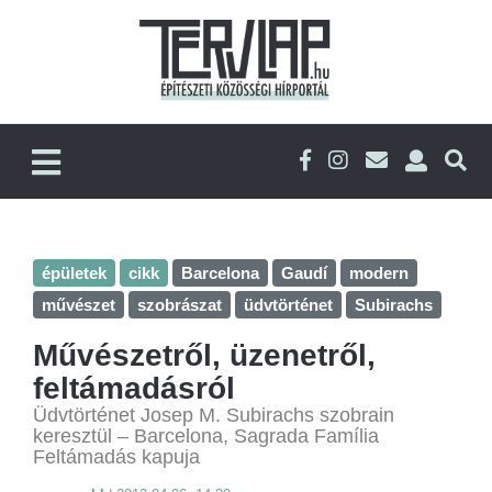
épületek
cikk
Barcelona
Gaudí
modern
művészet
szobrászat
üdvtörténet
Subirachs
Művészetről, üzenetről,
feltámadásról
Üdvtörténet Josep M. Subirachs szobrain
keresztül – Barcelona, Sagrada Família
Feltámadás kapuja