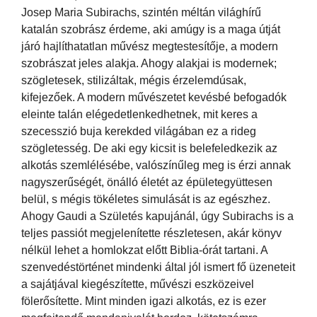
Josep Maria Subirachs, szintén méltán világhírű
katalán szobrász érdeme, aki amúgy is a maga útját
járó hajlíthatatlan művész megtestesítője, a modern
szobrászat jeles alakja. Ahogy alakjai is modernek;
szögletesek, stilizáltak, mégis érzelemdúsak,
kifejezőek. A modern művészetet kevésbé befogadók
eleinte talán elégedetlenkedhetnek, mit keres a
szecesszió buja kerekded világában ez a rideg
szögletesség. De aki egy kicsit is belefeledkezik az
alkotás szemlélésébe, valószínűleg meg is érzi annak
nagyszerűségét, önálló életét az épületegyüttesen
belül, s mégis tökéletes simulását is az egészhez.
Ahogy Gaudi a Születés kapujánál, úgy Subirachs is a
teljes passiót megjelenítette részletesen, akár könyv
nélkül lehet a homlokzat előtt Biblia-órát tartani. A
szenvedéstörténet mindenki által jól ismert fő üzeneteit
a sajátjával kiegészítette, művészi eszközeivel
fölerősítette. Mint minden igazi alkotás, ez is ezer