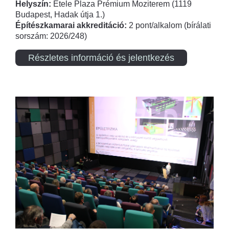
Helyszín:
Etele Plaza Prémium Moziterem (1119
Budapest, Hadak útja 1.)
Építészkamarai akkreditáció:
2 pont/alkalom (bírálati
sorszám: 2026/248)
Részletes információ és jelentkezés