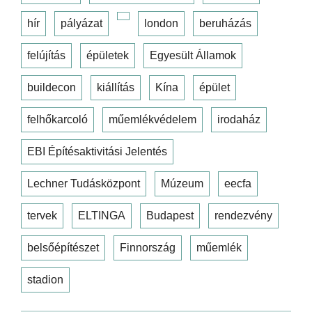
hír
pályázat
london
beruházás
felújítás
épületek
Egyesült Államok
buildecon
kiállítás
Kína
épület
felhőkarcoló
műemlékvédelem
irodaház
EBI Építésaktivitási Jelentés
Lechner Tudásközpont
Múzeum
eecfa
tervek
ELTINGA
Budapest
rendezvény
belsőépítészet
Finnország
műemlék
stadion