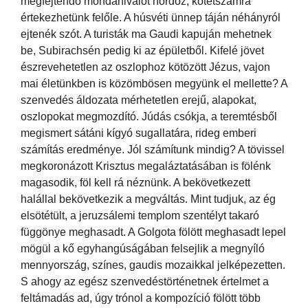
megfejtendő mondanivalót hordoz, kötetszámra
értekezhetünk felőle. A húsvéti ünnep táján néhányról
ejtenék szót. A turisták ma Gaudi kapuján mehetnek
be, Subirachsén pedig ki az épületből. Kifelé jövet
észrevehetetlen az oszlophoz kötözött Jézus, vajon
mai életünkben is közömbösen megyünk el mellette? A
szenvedés áldozata mérhetetlen erejű, alapokat,
oszlopokat megmozdító. Júdás csókja, a teremtésből
megismert sátáni kígyó sugallatára, rideg emberi
számítás eredménye. Jól számítunk mindig? A tövissel
megkoronázott Krisztus megaláztatásában is fölénk
magasodik, föl kell rá néznünk. A bekövetkezett
halállal bekövetkezik a megváltás. Mint tudjuk, az ég
elsötétült, a jeruzsálemi templom szentélyt takaró
függönye meghasadt. A Golgota fölött meghasadt lepel
mögül a kő egyhangúságában felsejlik a megnyíló
mennyország, színes, gaudis mozaikkal jelképezetten.
S ahogy az egész szenvedéstörténetnek értelmet a
feltámadás ad, úgy trónol a kompozíció fölött több