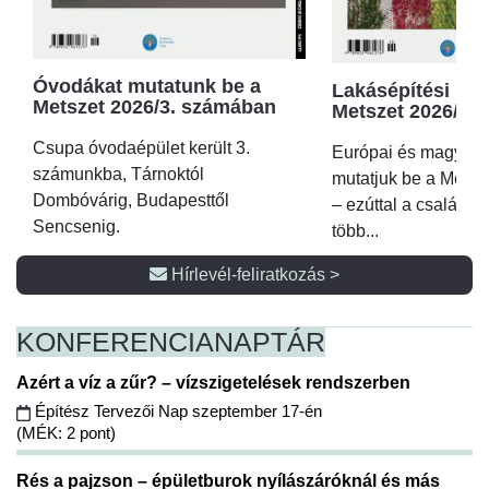
Óvodákat mutatunk be a
Lakásépítési kör
Metszet 2026/3. számában
Metszet 2026/2.
Csupa óvodaépület került 3.
Európai és magyar p
számunkba, Tárnoktól
mutatjuk be a Metsz
Dombóvárig, Budapesttől
– ezúttal a családi 
Sencsenig.
több...
Hírlevél-feliratkozás >
KONFERENCIA
NAPTÁR
Azért a víz a zűr? – vízszigetelések rendszerben
Építész Tervezői Nap szeptember 17-én
(MÉK: 2 pont)
Rés a pajzson – épületburok nyílászáróknál és más