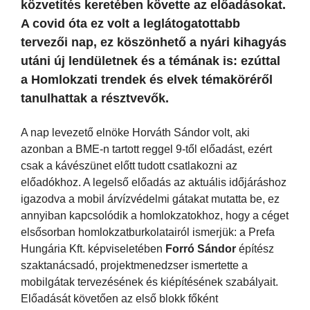
közvetítés keretében követte az előadásokat.
A covid óta ez volt a leglátogatottabb
tervezői nap, ez köszönhető a nyári kihagyás
utáni új lendületnek és a témának is: ezúttal
a Homlokzati trendek és elvek témaköréről
tanulhattak a résztvevők.
A nap levezető elnöke Horváth Sándor volt, aki
azonban a BME-n tartott reggel 9-től előadást, ezért
csak a kávészünet előtt tudott csatlakozni az
előadókhoz. A legelső előadás az aktuális időjáráshoz
igazodva a mobil árvízvédelmi gátakat mutatta be, ez
annyiban kapcsolódik a homlokzatokhoz, hogy a céget
elsősorban homlokzatburkolatairól ismerjük: a Prefa
Hungária Kft. képviseletében
Forró Sándor
építész
szaktanácsadó, projektmenedzser ismertette a
mobilgátak tervezésének és kiépítésének szabályait.
Előadását követően az első blokk főként