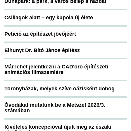
Dunapark: a park, a város belép a házba!
Csillagok alatt – egy kupola új élete
Petíció az építészet jövőjéért
Elhunyt Dr. Bitó János építész
Már lehet jelentkezni a CAD'oro építészeti
animációs filmszemlére
Toronyházak, melyek szíve oázisként dobog
Óvodákat mutatunk be a Metszet 2026/3.
számában
Kivételes koncepcióval újult meg az északi