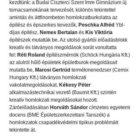
kezdtünk: a Budai Ciszterci Szent Imre Gimnázium új
tornacsarnokának tervezését, különös tekintettel
amintás és áttfinombeton homlokzatburkolatra az
építész és épszerkes tervezők,
Peschka Alfréd
Ybl-
díjas építész,
Nemes Bertalan
és
Kis Viktória
építészek mutatták be. Az utolsó gyártói előadásblokk
kreatív és látványos megoldások sorát vonultatta
fel:
Réti Roland
építészmérnök (Schöck Hungária Kft.)
az alulról hűlő épületek épületburok-megoldásait
mutatta be,
Marosi Gertrúd
termékmenedzser (Cemix
Hungary Kft.) látványos homlokzati
vakolatmegoldásokat,
Kékesy Péter
alkalmazástechnikai vezető (Baumit Kft.) szintén
kreatív homlokzati megoldásokat hozott.
Záróelőadásában
Horváth Sándor
címzetes egyetemi
docens (BME Épületszerkezettani Tanszék) a
homlokzatok csapadékvédelmi tipikus problémáit
tekintette át.