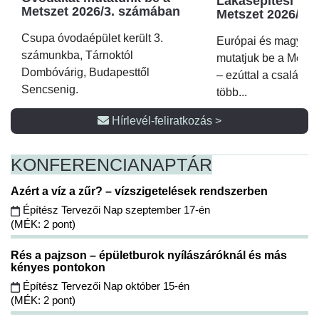
Lakásépítési kör
Metszet 2026/3. számában
Metszet 2026/2.
Csupa óvodaépület került 3.
Európai és magyar p
számunkba, Tárnoktól
mutatjuk be a Metsz
Dombóvárig, Budapesttől
– ezúttal a családi 
Sencsenig.
több...
Hírlevél-feliratkozás >
KONFERENCIA
NAPTÁR
Azért a víz a zűr? – vízszigetelések rendszerben
Építész Tervezői Nap szeptember 17-én
(MÉK: 2 pont)
Rés a pajzson – épületburok nyílászáróknál és más
kényes pontokon
Építész Tervezői Nap október 15-én
(MÉK: 2 pont)