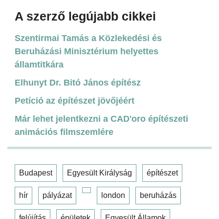
A szerző legújabb cikkei
Szentirmai Tamás a Közlekedési és
Beruházási Minisztérium helyettes
államtitkára
Elhunyt Dr. Bitó János építész
Petíció az építészet jövőjéért
Már lehet jelentkezni a CAD'oro építészeti
animációs filmszemlére
Budapest
Egyesült Királyság
építészet
hír
pályázat
london
beruházás
felújítás
épületek
Egyesült Államok