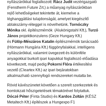
nyílászárókkal foglalkozott:
Rácz Judit
vezérigazgató
(Fenstherm Future Zrt.) a műanyag nyílászárókban
rejlő lehetőségeket tekintette át, kiemelve a
léghanggátlási tulajdonságát, amelyet kiegészítő
ablakszárny-réteggel is növelhetünk.
Tornóczky
Mónika
okl. építészmérnök (Alukönigstahl Kft.),
Turzó
János
projektkonzulens (Geze Hungary Kft.)
és
Fülöp-Mészáros Katalin
építészmérnök tanácsadó
(Hörmann Hungária Kft.) függönyfalakkal, intelligens
nyílászárókkal, valamint üvegezett és különféle
anyagokkal burkolt ipari kapukkal foglalkozó előadása
következett, majd pedig
Pokorni Flóra
értékesítési
vezető (Cleartex Kft.) az ipari bejáratokban
alkalmazható szennyfogó rendszereket mutatta be.
Rövid kávészünetet követően a szerelt szerkezetek és
homlokzati hőszigetelések témakörével folytattuk.
Dóczé Péter
(Finta Studio) és
Kardos Zoltán
(KÉSZ
Metaltech Kft.) építészek a Hungexpo F1