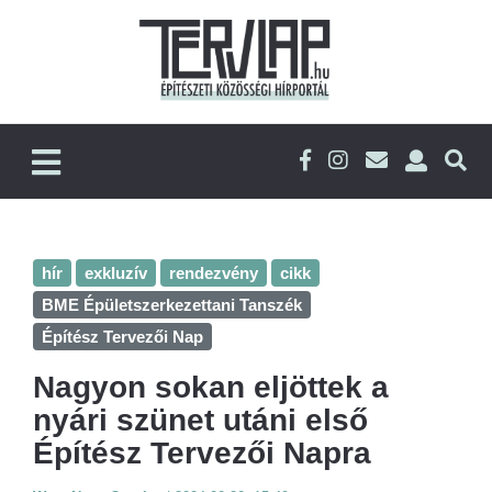
hír
exkluzív
rendezvény
cikk
BME Épületszerkezettani Tanszék
Építész Tervezői Nap
Nagyon sokan eljöttek a
nyári szünet utáni első
Építész Tervezői Napra