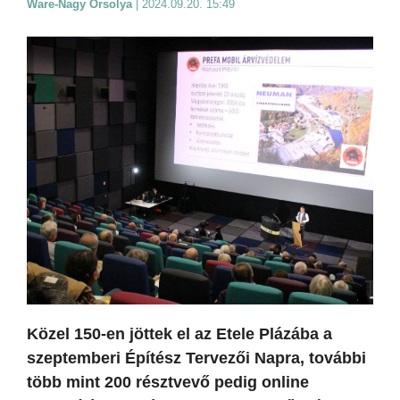
Ware-Nagy Orsolya
|
2024.09.20. 15:49
Közel 150-en jöttek el az Etele Plázába a
szeptemberi Építész Tervezői Napra, további
több mint 200 résztvevő pedig online