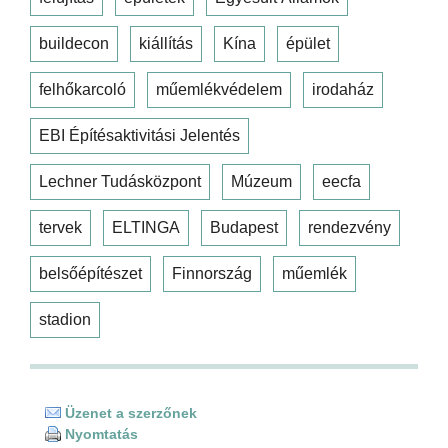
buildecon
kiállítás
Kína
épület
felhőkarcoló
műemlékvédelem
irodaház
EBI Építésaktivitási Jelentés
Lechner Tudásközpont
Múzeum
eecfa
tervek
ELTINGA
Budapest
rendezvény
belsőépítészet
Finnország
műemlék
stadion
Üzenet a szerzőnek
Nyomtatás