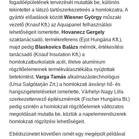
fogadóépületének tervezését mutatták be, különös
tekintettel a látszó tartószerkezetreés a homlokzatra. A
gyártói előadások között
Wiesner György
műszaki
vezető (Knauf Kft.) az Aquapanel felhasználási
lehetőségeit ismertette,
Hovanecz Gergely
szaktanácsadó, termékreferens (Ejot Hungária Kft.),
majd pedig
Blaskovics Balázs
mérnök, értékesítési
tanácsadó (Knauf Insulation Kft.) a
homlokzatburkolatok acél, illetve alumínium
rögzítőelemeinek termékválasztékába nyújtottak
betekintést,
Varga Tamás
alkalmazástechnológus
(Ursa Salgótarján Zrt.) a homlokzati ásványi hő- és
hangszigeteleléseket ismertette, Várhelyi-Nagy Lilla
szerkezettervező építészmérnök (Fischer Hungária Bt.)
pedig szintén a homlokzati rögzítőelemek változatos
megoldásait mutatta be, köztük a napelemrendszerek
homlokzati rögzítzési lehetőségeit.
Ebédszünetet követően ismét egy megépült példával