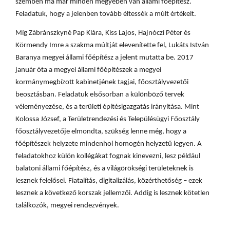
szemben ma már minden megyében van állami főépítész.
Feladatuk, hogy a jelenben tovább éltessék a múlt értékeit.
Míg Zábránszkyné Pap Klára, Kiss Lajos, Hajnóczi Péter és
Körmendy Imre a szakma múltját elevenítette fel, Lukáts István
Baranya megyei állami főépítész a jelent mutatta be. 2017
január óta a megyei állami főépítészek a megyei
kormánymegbízott kabinetjének tagjai, főosztályvezetői
beosztásban. Feladatuk elsősorban a különböző tervek
véleményezése, és a területi építésigazgatás irányítása. Mint
Kolossa József, a Területrendezési és Településügyi Főosztály
főosztályvezetője elmondta, szükség lenne még, hogy a
főépítészek helyzete mindenhol homogén helyzetű legyen. A
feladatokhoz külön kollégákat fognak kinevezni, lesz például
balatoni állami főépítész, és a világörökségi területeknek is
lesznek felelősei. Fiatalítás, digitalizálás, közérthetőség – ezek
lesznek a következő korszak jellemzői. Addig is lesznek kötetlen
találkozók, megyei rendezvények.