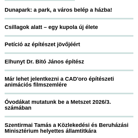
Dunapark: a park, a város belép a házba!
Csillagok alatt – egy kupola új élete
Petíció az építészet jövőjéért
Elhunyt Dr. Bitó János építész
Már lehet jelentkezni a CAD'oro építészeti
animációs filmszemlére
Óvodákat mutatunk be a Metszet 2026/3.
számában
Szentirmai Tamás a Közlekedési és Beruházási
Minisztérium helyettes államtitkára