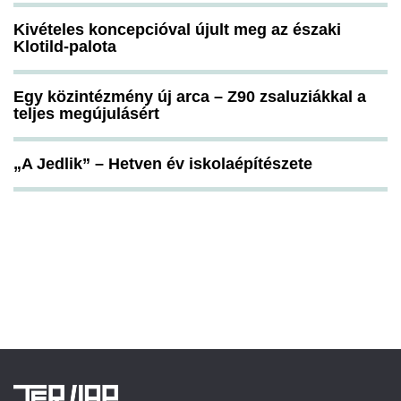
Kivételes koncepcióval újult meg az északi
Klotild-palota
Egy közintézmény új arca – Z90 zsaluziákkal a
teljes megújulásért
„A Jedlik” – Hetven év iskolaépítészete