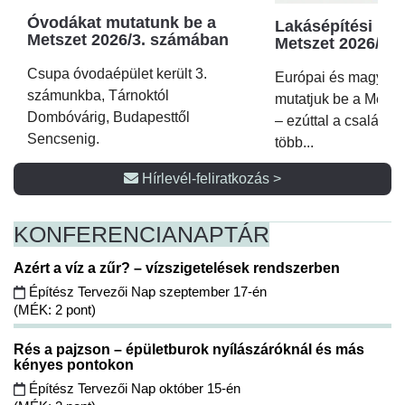
Óvodákat mutatunk be a
Lakásépítési kör
Metszet 2026/3. számában
Metszet 2026/2.
Csupa óvodaépület került 3.
Európai és magyar p
számunkba, Tárnoktól
mutatjuk be a Metsz
Dombóvárig, Budapesttől
– ezúttal a családi 
Sencsenig.
több...
Hírlevél-feliratkozás >
KONFERENCIA
NAPTÁR
Azért a víz a zűr? – vízszigetelések rendszerben
Építész Tervezői Nap szeptember 17-én
(MÉK: 2 pont)
Rés a pajzson – épületburok nyílászáróknál és más
kényes pontokon
Építész Tervezői Nap október 15-én