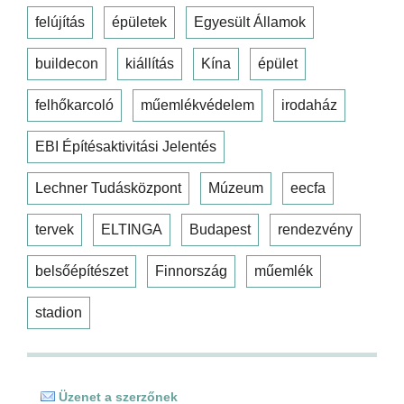
felújítás
épületek
Egyesült Államok
buildecon
kiállítás
Kína
épület
felhőkarcoló
műemlékvédelem
irodaház
EBI Építésaktivitási Jelentés
Lechner Tudásközpont
Múzeum
eecfa
tervek
ELTINGA
Budapest
rendezvény
belsőépítészet
Finnország
műemlék
stadion
Üzenet a szerzőnek