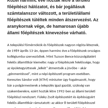
Közel harminc éve hozták létre a területi
főépítészi hálózatot, és bár jogállásuk
számtalanszor változott, a területi/állami
főépítészek túléltek minden átszervezést. Az
aranykornak vége, de hamarosan újabb
állami főépítészek kinevezése várható.
A települési főmérnökök és főépítészek nagyon régóta léteznek,
de 1989 április 13-án, éppen harminc éve a főépítészek országos
kollégiumba szerveződtek. Mint Tuzson Bence közszolgálatért
felelős államtitkár kiemelte: nagy a főépítészek felelőssége, hogy
az épületegyüttesek „lelkét” átmentsék a jövőbe – akár
„génmentéssel”, mint a népi építészeti program esetében.
Keresztes Sándor volt (KTM) miniszter úgy fogalmazott, hogy
bár a polgármesterek a település igazi gazdái, szükség van
szakemberekre, ezért hozták létre 1992-ben az állami területi
főépítészi rendszert. Füleky Zsolt építészetért és építésügyért
felelős államtitkár rámutatott: az akkor 8 területi főépítésszel