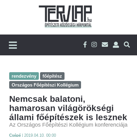
rendezvény
főépítész
Országos Főépítészi Kollégium
Nemcsak balatoni,
hamarosan világörökségi
állami főépítészek is lesznek
Az Országos Főépítészi Kollégium konferenciája
Csépé
|
2019.04.10. 00:00