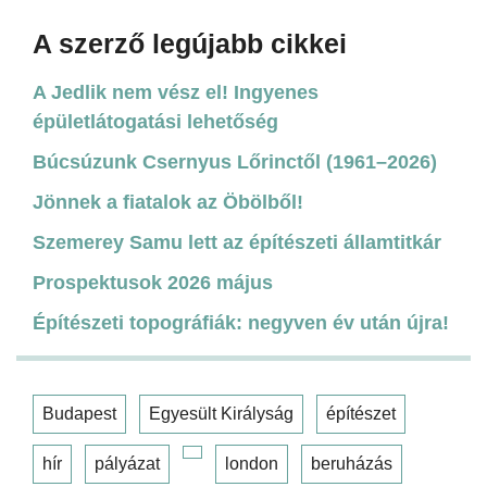
A szerző legújabb cikkei
A Jedlik nem vész el! Ingyenes
épületlátogatási lehetőség
Búcsúzunk Csernyus Lőrinctől (1961–2026)
Jönnek a fiatalok az Öbölből!
Szemerey Samu lett az építészeti államtitkár
Prospektusok 2026 május
Építészeti topográfiák: negyven év után újra!
Budapest
Egyesült Királyság
építészet
hír
pályázat
london
beruházás