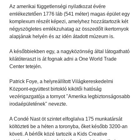
Az amerikai függetlenségi nyilatkozat évére
emlékeztetően 1776 láb (541 méter) magas épület egy
komplexum részét képezi, amelyhez hozzátartozik két
négyszögletes emlékzuhatag az összedőlt ikertornyok
alapjának helyén és az idén átadott múzeum is.
A későbbiekben egy, a nagyközönség által látogatható
kilátóteraszt is át fognak adni a One World Trade
Center tetején.
Patrick Foye, a helyreállított Világkereskedelmi
Központ-együttest birtokló kikötői hatóság
vezérigazgatója a tornyot "Amerika legbiztonságosabb
irodaépületének" nevezte.
A Condé Nast öt szintet elfoglalva 175 munkatársát
költözteti be a héten a toronyba, őket később 3200-an
követi. A bérlők közé tartozik a Kids Creative