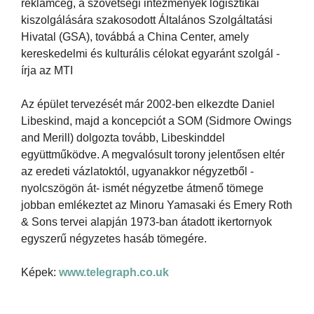
reklámcég, a szövetségi intézmények logisztikai
kiszolgálására szakosodott Általános Szolgáltatási
Hivatal (GSA), továbbá a China Center, amely
kereskedelmi és kulturális célokat egyaránt szolgál -
írja az MTI
Az épület tervezését már 2002-ben elkezdte Daniel
Libeskind, majd a koncepciót a SOM (Sidmore Owings
and Merill) dolgozta tovább, Libeskinddel
együttműködve. A megvalósult torony jelentősen eltér
az eredeti vázlatoktól, ugyanakkor négyzetből -
nyolcszögön át- ismét négyzetbe átmenő tömege
jobban emlékeztet az Minoru Yamasaki és Emery Roth
& Sons tervei alapján 1973-ban átadott ikertornyok
egyszerű négyzetes hasáb tömegére.
Képek:
www.telegraph.co.uk