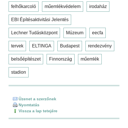
felhőkarcoló
műemlékvédelem
irodaház
EBI Építésaktivitási Jelentés
Lechner Tudásközpont
Múzeum
eecfa
tervek
ELTINGA
Budapest
rendezvény
belsőépítészet
Finnország
műemlék
stadion
Üzenet a szerzőnek
Nyomtatás
Vissza a lap tetejére