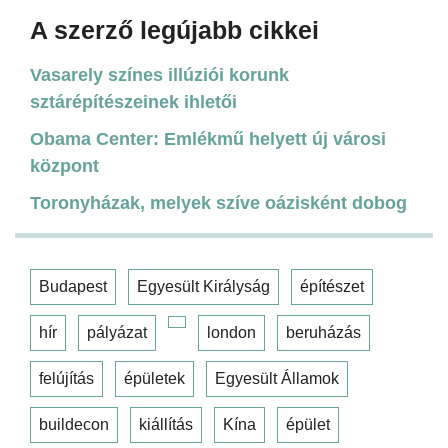
A szerző legújabb cikkei
Vasarely színes illúziói korunk
sztárépítészeinek ihletői
Obama Center: Emlékmű helyett új városi
központ
Toronyházak, melyek szíve oázisként dobog
Budapest
Egyesült Királyság
építészet
hír
pályázat
london
beruházás
felújítás
épületek
Egyesült Államok
buildecon
kiállítás
Kína
épület