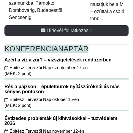
számunkba, Tárnoktól
mutatjuk be a Metsz
Dombóvárig, Budapesttől
– ezúttal a családi 
Sencsenig.
több...
Hírlevél-feliratkozás >
KONFERENCIA
NAPTÁR
Azért a víz a zűr? – vízszigetelések rendszerben
Építész Tervezői Nap szeptember 17-én
(MÉK: 2 pont)
Rés a pajzson – épületburok nyílászáróknál és más
kényes pontokon
Építész Tervezői Nap október 15-én
(MÉK: 2 pont)
Évtizedes problémák új kihívásokkal – tűzvédelem
2026
Építész Tervezői Nap november 12-én