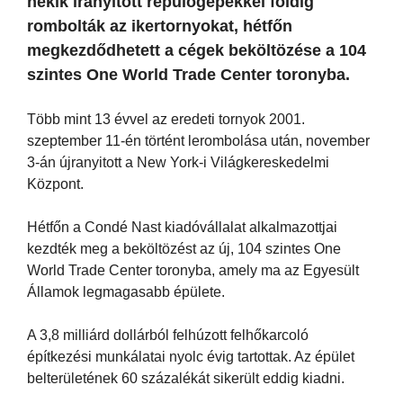
nekik irányított repülőgépekkel földig
rombolták az ikertornyokat, hétfőn
megkezdődhetett a cégek beköltözése a 104
szintes One World Trade Center toronyba.
Több mint 13 évvel az eredeti tornyok 2001.
szeptember 11-én történt lerombolása után, november
3-án újranyitott a New York-i Világkereskedelmi
Központ.
Hétfőn a Condé Nast kiadóvállalat alkalmazottjai
kezdték meg a beköltözést az új, 104 szintes One
World Trade Center toronyba, amely ma az Egyesült
Államok legmagasabb épülete.
A 3,8 milliárd dollárból felhúzott felhőkarcoló
építkezési munkálatai nyolc évig tartottak. Az épület
belterületének 60 százalékát sikerült eddig kiadni.