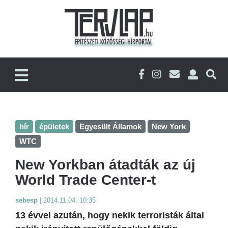
hír
épületek
Egyesült Államok
New York
WTC
New Yorkban átadták az új
World Trade Center-t
sebesp
|
2014.11.04. 10:35
13 évvel azután, hogy nekik terroristák által