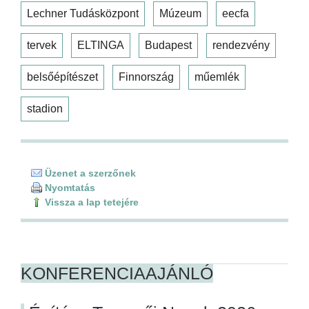
Lechner Tudásközpont
Múzeum
eecfa
tervek
ELTINGA
Budapest
rendezvény
belsőépítészet
Finnország
műemlék
stadion
Üzenet a szerzőnek
Nyomtatás
Vissza a lap tetejére
KONFERENCIAAJÁNLÓ