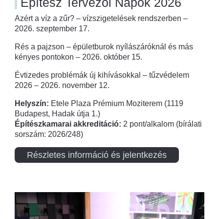
Építész Tervezői Napok 2026
Azért a víz a zűr? – vízszigetelések rendszerben –
2026. szeptember 17.
Rés a pajzson – épületburok nyílászáróknál és más
kényes pontokon – 2026. október 15.
Évtizedes problémák új kihívásokkal – tűzvédelem
2026 – 2026. november 12.
Helyszín:
Etele Plaza Prémium Moziterem (1119
Budapest, Hadak útja 1.)
Építészkamarai akkreditáció:
2 pont/alkalom (bírálati
sorszám: 2026/248)
Részletes információ és jelentkezés