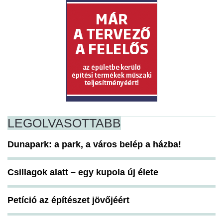
LEGOLVASOTTABB
Dunapark: a park, a város belép a házba!
Csillagok alatt – egy kupola új élete
Petíció az építészet jövőjéért