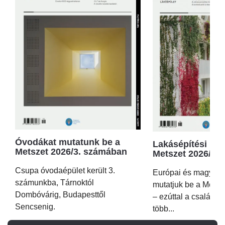
Óvodákat mutatunk be a
Lakásépítési kör
Metszet 2026/3. számában
Metszet 2026/2.
Csupa óvodaépület került 3.
Európai és magyar p
számunkba, Tárnoktól
mutatjuk be a Metsz
Dombóvárig, Budapesttől
– ezúttal a családi 
Sencsenig.
több...