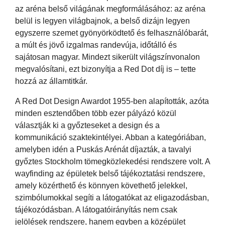
az aréna belső világának megformálásához: az aréna
belül is legyen világbajnok, a belső dizájn legyen
egyszerre szemet gyönyörködtető és felhasználóbarát,
a múlt és jövő izgalmas randevúja, időtálló és
sajátosan magyar. Mindezt sikerült világszínvonalon
megvalósítani, ezt bizonyítja a Red Dot díj is – tette
hozzá az államtitkár.
A Red Dot Design Awardot 1955-ben alapították, azóta
minden esztendőben több ezer pályázó közül
választják ki a győzteseket a design és a
kommunikáció szaktekintélyei. Abban a kategóriában,
amelyben idén a Puskás Arénát díjazták, a tavalyi
győztes Stockholm tömegközlekedési rendszere volt. A
wayfinding az épületek belső tájékoztatási rendszere,
amely közérthető és könnyen követhető jelekkel,
szimbólumokkal segíti a látogatókat az eligazodásban,
tájékozódásban. A látogatóirányítás nem csak
jelölések rendszere, hanem egyben a középület