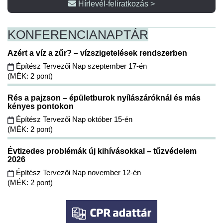
Hírlevél-feliratkozás >
KONFERENCIA
NAPTÁR
Azért a víz a zűr? – vízszigetelések rendszerben
Építész Tervezői Nap szeptember 17-én
(MÉK: 2 pont)
Rés a pajzson – épületburok nyílászáróknál és más
kényes pontokon
Építész Tervezői Nap október 15-én
(MÉK: 2 pont)
Évtizedes problémák új kihívásokkal – tűzvédelem
2026
Építész Tervezői Nap november 12-én
(MÉK: 2 pont)