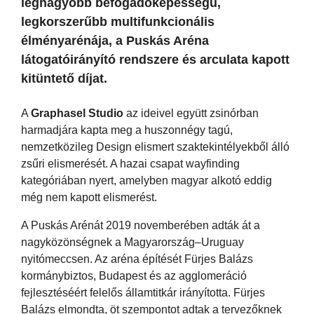
legnagyobb befogadóképességű,
legkorszerűbb multifunkcionális
élményarénája, a Puskás Aréna
látogatóirányító rendszere és arculata kapott
kitüntető díjat.
A
Graphasel Studio
az ideivel együtt zsinórban
harmadjára kapta meg a huszonnégy tagú,
nemzetközileg Design elismert szaktekintélyekből álló
zsűri elismerését. A hazai csapat wayfinding
kategóriában nyert, amelyben magyar alkotó eddig
még nem kapott elismerést.
A Puskás Arénát 2019 novemberében adták át a
nagyközönségnek a Magyarország–Uruguay
nyitómeccsen. Az aréna építését Fürjes Balázs
kormánybiztos, Budapest és az agglomeráció
fejlesztéséért felelős államtitkár irányította. Fürjes
Balázs elmondta, öt szempontot adtak a tervezőknek