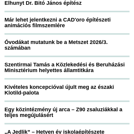
Elhunyt Dr. Bitó János építész
Már lehet jelentkezni a CAD'oro építészeti
animációs filmszemlére
Óvodákat mutatunk be a Metszet 2026/3.
számában
Szentirmai Tamás a Közlekedési és Beruházási
Minisztérium helyettes államtitkára
Kivételes koncepcióval újult meg az északi
Klotild-palota
Egy közintézmény új arca – Z90 zsaluziákkal a
teljes megújulásért
„A Jedlik” – Hetven év iskolaépítészete