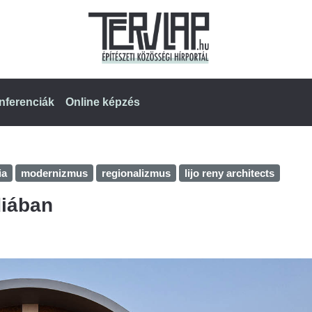
nferenciák
Online képzés
ia
modernizmus
regionalizmus
lijo reny architects
diában