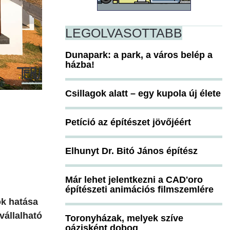
LEGOLVASOTTABB
Dunapark: a park, a város belép a
házba!
Csillagok alatt – egy kupola új élete
Petíció az építészet jövőjéért
Elhunyt Dr. Bitó János építész
Már lehet jelentkezni a CAD'oro
építészeti animációs filmszemlére
ok hatása
vállalható
Toronyházak, melyek szíve
oázisként dobog