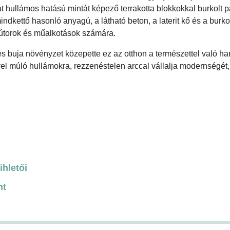
 hullámos hatású mintát képező terrakotta blokkokkal burkolt 
ndkettő hasonló anyagú, a látható beton, a laterit kő és a burko
bútorok és műalkotások számára.
 buja növényzet közepette ez az otthon a természettel való h
l múló hullámokra, rezzenéstelen arccal vállalja modernségét, 
ihletői
nt