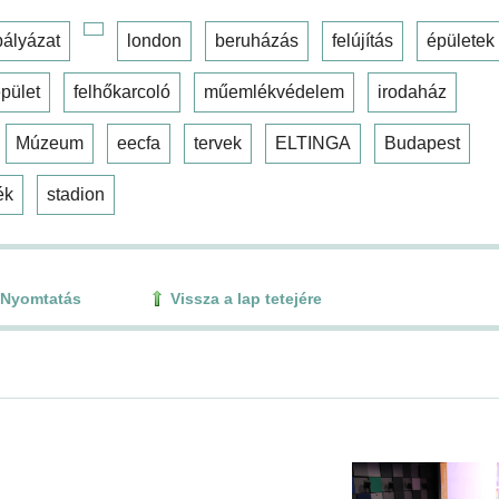
pályázat
london
beruházás
felújítás
épületek
pület
felhőkarcoló
műemlékvédelem
irodaház
Múzeum
eecfa
tervek
ELTINGA
Budapest
ék
stadion
Nyomtatás
Vissza a lap tetejére