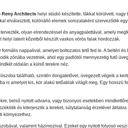
o Reny Architects
helyi stúdió készítette, fákkal körülvett, nagy 
kkal elválasztott, különálló elemek sorozataként szerveződik eg
tervezték, olyan elrendezéssel és anyagpalettával, amely megfe
helyi laterit kőzetből készült vaskos vörös falak hordozzák.
ormális nappalival, amelyet boltozatos tető fed le. A beltéri és k
odik zónába vezetnek, ahol egy padlótól mennyezetig futó üve
indkét oldalán a külső terekre néz.
ószoba található, szintén dongatetővel, üvegezett végeik a kert
a is amelyet kis, kör alakú tetőablak világít meg. Egy hosszú f
ekre, belső nyitott udvarra, vagy bizonyos esetekben mindkettőre 
tik és kiterjesztik a tereket, súlytalanság érzetével átitatva a
i környezethez.
szobával, valamint házimozival. Ezeket egy nyitott folyosó veszi 