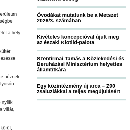
területen
Óvodákat mutatunk be a Metszet
2026/3. számában
ységbe.
lel a hely
Kivételes koncepcióval újult meg
az északi Klotild-palota
ültéri
gezéssel
Szentirmai Tamás a Közlekedési és
Beruházási Minisztérium helyettes
államtitkára
re néznek.
olyosón
Egy közintézmény új arca – Z90
zsaluziákkal a teljes megújulásért
nyílik.
 villát,
körül,