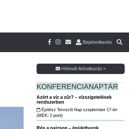
Bejelentkezés
Hírlevél-feliratkozás >
KONFERENCIA
NAPTÁR
Azért a víz a zűr? – vízszigetelések
rendszerben
Építész Tervezői Nap szeptember 17-én
(MÉK: 2 pont)
Rés a pajzson – épületburok