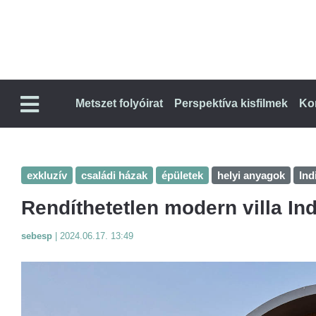
Metszet folyóirat
Perspektíva kisfilmek
Ko
exkluzív
családi házak
épületek
helyi anyagok
Ind
Rendíthetetlen modern villa In
sebesp
|
2024.06.17. 13:49