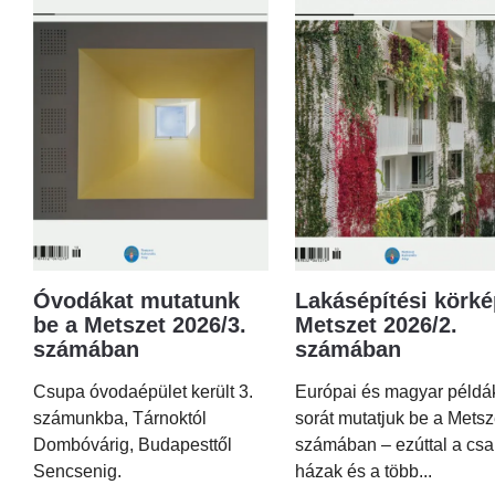
Óvodákat mutatunk
Lakásépítési körké
be a Metszet 2026/3.
Metszet 2026/2.
számában
számában
Csupa óvodaépület került 3.
Európai és magyar példá
számunkba, Tárnoktól
sorát mutatjuk be a Metsz
Dombóvárig, Budapesttől
számában – ezúttal a csa
Sencsenig.
házak és a több...