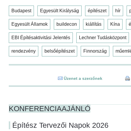
Budapest
Egyesült Királyság
építészet
hír
Egyesült Államok
buildecon
kiállítás
Kína
é
EBI Építésaktivitási Jelentés
Lechner Tudásközpont
rendezvény
belsőépítészet
Finnország
műeml
Üzenet a szerzőnek
KONFERENCIAAJÁNLÓ
Építész Tervezői Napok 2026