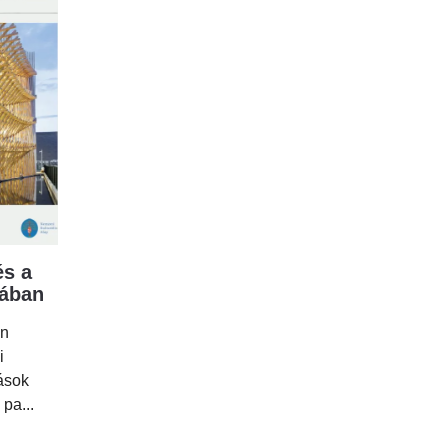
s a
mában
en
i
tások
 pa...