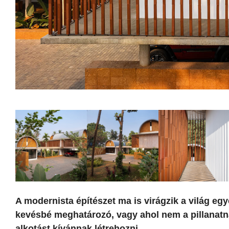
A modernista építészet ma is virágzik a világ eg
kevésbé meghatározó, vagy ahol nem a pillanatn
alkotást kívánnak létrehozni.