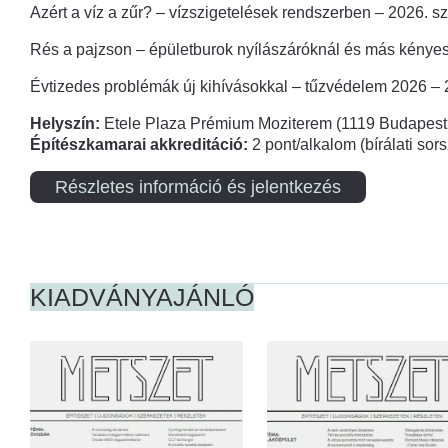
Azért a víz a zűr? – vízszigetelések rendszerben – 2026. s
Rés a pajzson – épületburok nyílászáróknál és más kényes
Évtizedes problémák új kihívásokkal – tűzvédelem 2026 –
Helyszín:
Etele Plaza Prémium Moziterem (1119 Budapest,
Építészkamarai akkreditáció:
2 pont/alkalom (bírálati so
Részletes információ és jelentkezés
KIADVÁNYAJÁNLÓ