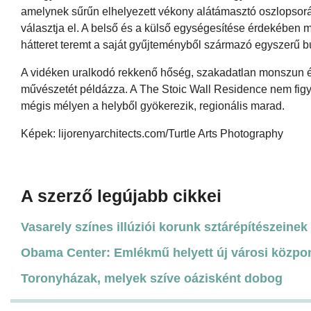
amelynek sűrűn elhelyezett vékony alátámasztó oszlopsorát
választja el. A belső és a külső egységesítése érdekében mi
hátteret teremt a saját gyűjteményből származó egyszerű 
A vidéken uralkodó rekkenő hőség, szakadatlan monszun és
művészetét példázza. A The Stoic Wall Residence nem figye
mégis mélyen a helyből gyökerezik, regionális marad.
Képek: lijorenyarchitects.com/Turtle Arts Photography
A szerző legújabb cikkei
Vasarely színes illúziói korunk sztárépítészeinek 
Obama Center: Emlékmű helyett új városi közpo
Toronyházak, melyek szíve oázisként dobog