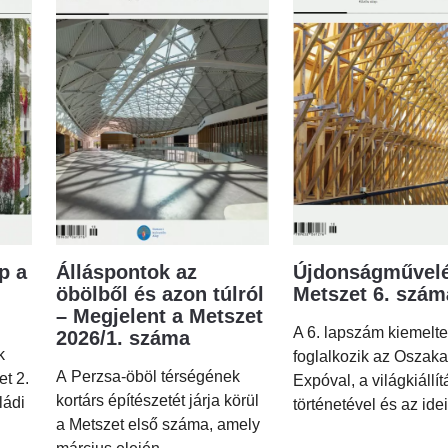
p a
Álláspontok az
Újdonságművelé
öbölből és azon túlról
Metszet 6. szá
– Megjelent a Metszet
A 6. lapszám kiemelt
2026/1. száma
k
foglalkozik az Oszaka
A Perzsa-öböl térségének
et 2.
Expóval, a világkiállí
kortárs építészetét járja körül
ládi
történetével és az idei
a Metszet első száma, amely