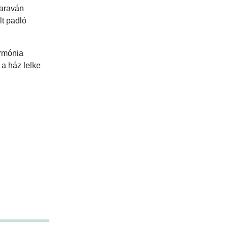
paraván
lt padló
armónia
a ház lelke