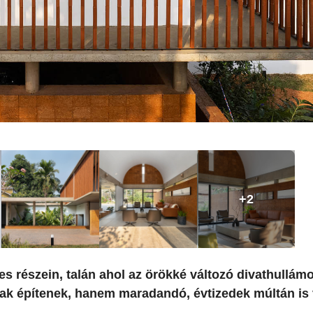
+2
yes részein, talán ahol az örökké változó divathullám
ak építenek, hanem maradandó, évtizedek múltán is 