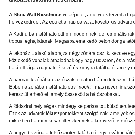
A
Stoic Wall Residence
villaépület, amelynek terveit a
Lij
helyezkedik el. Az épület a nap pályáját követő kis udvaro
A Kadirurban található otthon modernnek, de regionálisnak 
trópusi éghajlatának. Magasba emelkedő beton donga tetőit 
A lakóház L alakú alaprajza négy zónára oszlik, kezdve egy f
közlekedő vonalak áthaladnak egy nagy udvaron, és a más
határolt tágas nappali, étkező és konyha található, amely m
A harmadik zónában, az északi oldalon három földszinti hál
Ebben a zónában található egy "
pooja
", más néven imaszob
keresztül érhető el, amely összeköti a hálószobákat.
A földszinti helyiségek mindegyike parkosított külső terület
Ezek az udvarok fókuszpontokként szolgálnak, amelyek összekö
miközben harmonikusan illeszkednek a környező természet
A negyedik zóna a felső szinten található, egy további háló