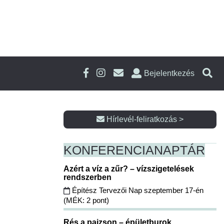
Bejelentkezés
Hírlevél-feliratkozás >
KONFERENCIA
NAPTÁR
Azért a víz a zűr? – vízszigetelések
rendszerben
Építész Tervezői Nap szeptember 17-én
(MÉK: 2 pont)
Rés a pajzson – épületburok