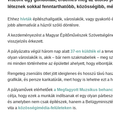
léteznek sokkal fenntarthatóbb, közösségibb, mé
Ehhez
hívták
építészhallgatók, városlakók, vagy gyakorló é
jobb alternatívát a házról szóló döntésre.
A kezdeményezést a Magyar Építőművészek Szövetségé
visszjelzés érkezett.
A pályázatra végül három nap alatt
37-en küldték el
a terve
olyan városlakók is, akik – bár nem szakmabeliek – meg szer
mi minden történhetne az épülettel ahelyett, hogy elbontják
Rengeteg zseniális ötlet jött ideiglenes és hosszú távú has
grafikák, és persze karikatúrák, mert hogy is lehetne ezt 
A pályaművek elérhetőek
a Megfagyott Muzsikus behanc
célja, hogy ezek a munkák indítsanak el egy olyan párbes
és amelyben nem csak építészek, hanem a Belügyminisztériu
vita a
közösségimédia-felületeken
is.