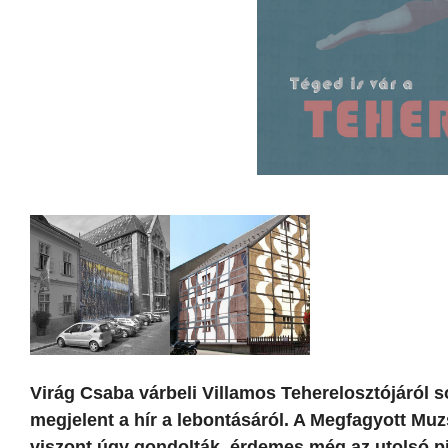
Virág Csaba várbeli Villamos Teherelosztójáról
megjelent a hír a lebontásáról. A Megfagyott Mu
viszont úgy gondolták, érdemes még az utolsó p