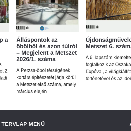
p a
Álláspontok az
Újdonságművelé
öbölből és azon túlról
Metszet 6. szá
– Megjelent a Metszet
A 6. lapszám kiemelt
2026/1. száma
k
foglalkozik az Oszaka
A Perzsa-öböl térségének
et 2.
Expóval, a világkiállí
kortárs építészetét járja körül
ládi
történetével és az idei
a Metszet első száma, amely
március elején
TERVLAP MENÜ