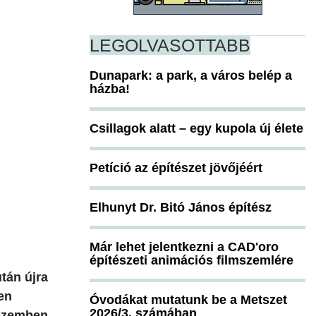
LEGOLVASOTTABB
Dunapark: a park, a város belép a
házba!
Csillagok alatt – egy kupola új élete
Petíció az építészet jövőjéért
Elhunyt Dr. Bitó János építész
Már lehet jelentkezni a CAD'oro
építészeti animációs filmszemlére
tán újra
en
Óvodákat mutatunk be a Metszet
2026/3. számában
 szemben