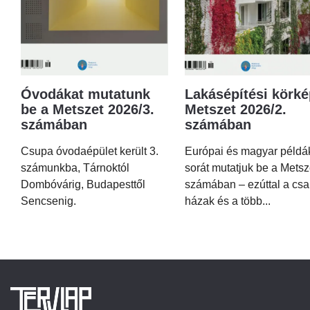
Óvodákat mutatunk
Lakásépítési körké
be a Metszet 2026/3.
Metszet 2026/2.
számában
számában
Csupa óvodaépület került 3.
Európai és magyar példá
számunkba, Tárnoktól
sorát mutatjuk be a Metsz
Dombóvárig, Budapesttől
számában – ezúttal a csa
Sencsenig.
házak és a több...