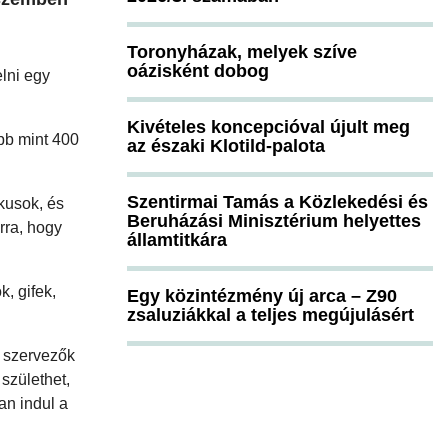
Toronyházak, melyek szíve
oázisként dobog
elni egy
Kivételes koncepcióval újult meg
bb mint 400
az északi Klotild-palota
Szentirmai Tamás a Közlekedési és
ikusok, és
Beruházási Minisztérium helyettes
rra, hogy
államtitkára
, gifek,
Egy közintézmény új arca – Z90
zsaluziákkal a teljes megújulásért
A szervezők
születhet,
an indul a