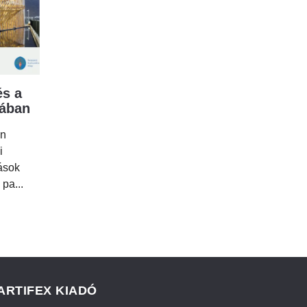
s a
mában
en
i
tások
 pa...
ARTIFEX KIADÓ