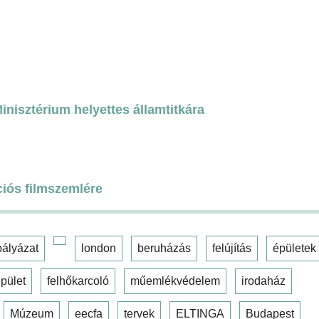
nisztérium helyettes államtitkára
ciós filmszemlére
pályázat
london
beruházás
felújítás
épületek
pület
felhőkarcoló
műemlékvédelem
irodaház
Múzeum
eecfa
tervek
ELTINGA
Budapest