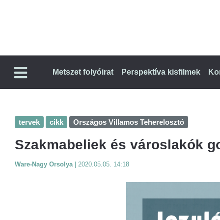
Metszet folyóirat
Perspektíva kisfilmek
Ko
tervek
cikk
Országos Villamos Teherelosztó
Szakmabeliek és városlakók go
Ware-Nagy Orsolya
|
2020.05.05. 14:18