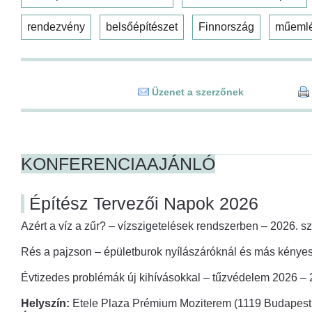
rendezvény
belsőépítészet
Finnország
műeml
Üzenet a szerzőnek
KONFERENCIAAJÁNLÓ
Építész Tervezői Napok 2026
Azért a víz a zűr? – vízszigetelések rendszerben – 2026. s
Rés a pajzson – épületburok nyílászáróknál és más kényes
Évtizedes problémák új kihívásokkal – tűzvédelem 2026 –
Helyszín:
Etele Plaza Prémium Moziterem (1119 Budapest,