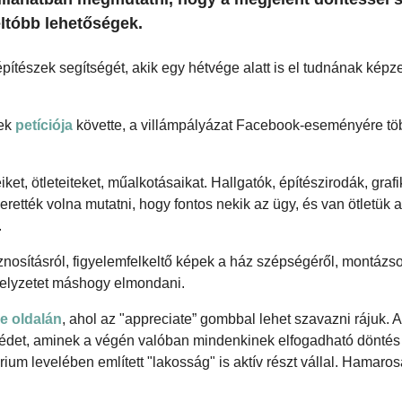
ltóbb lehetőségek.
pítészek segítségét, akik egy hétvége alatt is el tudnának képz
nek
petíciója
követte, a villámpályázat Facebook-eseményére tö
iket, ötleteiteket, műalkotásaikat. Hallgatók, építészirodák, graf
ették volna mutatni, hogy fontos nekik az ügy, és van ötletük a
.
znosításról, figyelemfelkeltő képek a ház szépségéről, montázsok
a helyzetet máshogy elmondani.
e oldalán
, ahol az "appreciate” gombbal lehet szavazni rájuk. 
zédet, aminek a végén valóban mindenkinek elfogadható döntés 
m levelében említett "lakosság" is aktív részt vállal. Hamaros