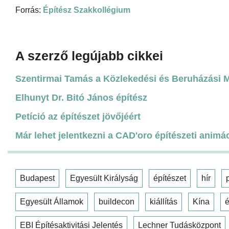
Forrás:
Építész Szakkollégium
A szerző legújabb cikkei
Szentirmai Tamás a Közlekedési és Beruházási Mi
Elhunyt Dr. Bitó János építész
Petíció az építészet jövőjéért
Már lehet jelentkezni a CAD'oro építészeti animá
Budapest
Egyesült Királyság
építészet
hír
Egyesült Államok
buildecon
kiállítás
Kína
é
EBI Építésaktivitási Jelentés
Lechner Tudásközpont