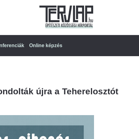
nferenciák
Online képzés
ndolták újra a Teherelosztót