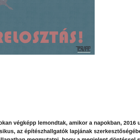
 sokan végképp lemondtak, amikor a napokban, 2016 u
zsikus, az építészhallgatók lapjának szerkesztőségéb
illanatban megmutatni, hogy a megjelent döntéssel