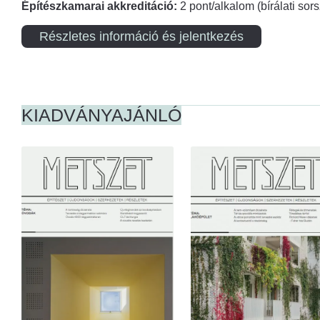
Építészkamarai akkreditáció:
2 pont/alkalom (bírálati so
Részletes információ és jelentkezés
KIADVÁNYAJÁNLÓ