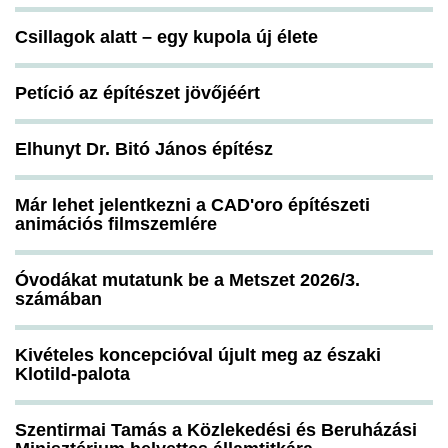
Csillagok alatt – egy kupola új élete
Petíció az építészet jövőjéért
Elhunyt Dr. Bitó János építész
Már lehet jelentkezni a CAD'oro építészeti
animációs filmszemlére
Óvodákat mutatunk be a Metszet 2026/3.
számában
Kivételes koncepcióval újult meg az északi
Klotild-palota
Szentirmai Tamás a Közlekedési és Beruházási