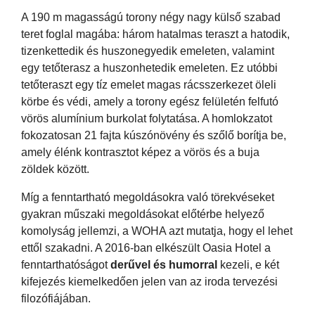
A 190 m magasságú torony négy nagy külső szabad
teret foglal magába: három hatalmas teraszt a hatodik,
tizenkettedik és huszonegyedik emeleten, valamint
egy tetőterasz a huszonhetedik emeleten. Ez utóbbi
tetőteraszt egy tíz emelet magas rácsszerkezet öleli
körbe és védi, amely a torony egész felületén felfutó
vörös alumínium burkolat folytatása. A homlokzatot
fokozatosan 21 fajta kúszónövény és szőlő borítja be,
amely élénk kontrasztot képez a vörös és a buja
zöldek között.
Míg a fenntartható megoldásokra való törekvéseket
gyakran műszaki megoldásokat előtérbe helyező
komolyság jellemzi, a WOHA azt mutatja, hogy el lehet
ettől szakadni. A 2016-ban elkészült Oasia Hotel a
fenntarthatóságot
derűvel és humorral
kezeli, e két
kifejezés kiemelkedően jelen van az iroda tervezési
filozófiájában.