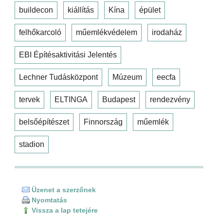
buildecon
kiállítás
Kína
épület
felhőkarcoló
műemlékvédelem
irodaház
EBI Építésaktivitási Jelentés
Lechner Tudásközpont
Múzeum
eecfa
tervek
ELTINGA
Budapest
rendezvény
belsőépítészet
Finnország
műemlék
stadion
Üzenet a szerzőnek
Nyomtatás
Vissza a lap tetejére