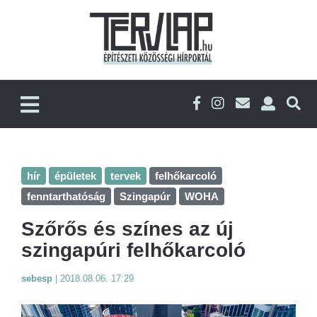
hír
épületek
tervek
felhőkarcoló
fenntarthatóság
Szingapúr
WOHA
Szőrős és színes az új
szingapúri felhőkarcoló
sebesp
|
2018.08.06. 17:29