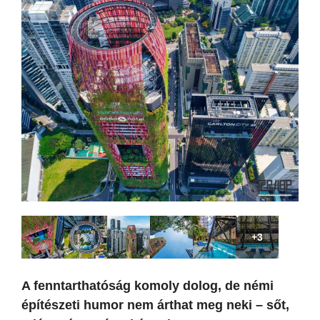
+3
A fenntarthatóság komoly dolog, de némi
építészeti humor nem árthat meg neki – sőt,