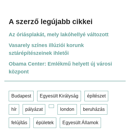
A szerző legújabb cikkei
Az óriásplakát, mely lakóhellyé változott
Vasarely színes illúziói korunk
sztárépítészeinek ihletői
Obama Center: Emlékmű helyett új városi
központ
Budapest
Egyesült Királyság
építészet
hír
pályázat
london
beruházás
felújítás
épületek
Egyesült Államok