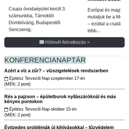
Csupa óvodaépület került 3.
Európai és magyar p
számunkba, Tárnoktól
mutatjuk be a Metsz
Dombóvárig, Budapesttől
– ezúttal a családi 
Sencsenig.
több...
Hírlevél-feliratkozás >
KONFERENCIA
NAPTÁR
Azért a víz a zűr? – vízszigetelések rendszerben
Építész Tervezői Nap szeptember 17-én
(MÉK: 2 pont)
Rés a pajzson – épületburok nyílászáróknál és más
kényes pontokon
Építész Tervezői Nap október 15-én
(MÉK: 2 pont)
Évtizedes problémák új kihívásokkal – tűzvédelem