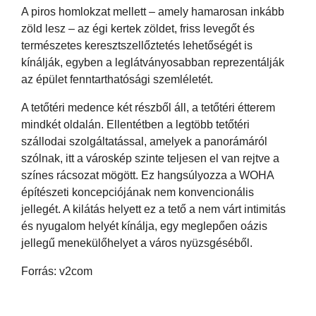
A piros homlokzat mellett – amely hamarosan inkább
zöld lesz – az égi kertek zöldet, friss levegőt és
természetes keresztszellőztetés lehetőségét is
kínálják, egyben a leglátványosabban reprezentálják
az épület fenntarthatósági szemléletét.
A tetőtéri medence két részből áll, a tetőtéri étterem
mindkét oldalán. Ellentétben a legtöbb tetőtéri
szállodai szolgáltatással, amelyek a panorámáról
szólnak, itt a városkép szinte teljesen el van rejtve a
színes rácsozat mögött. Ez hangsúlyozza a WOHA
építészeti koncepciójának nem konvencionális
jellegét. A kilátás helyett ez a tető a nem várt intimitás
és nyugalom helyét kínálja, egy meglepően oázis
jellegű menekülőhelyet a város nyüzsgéséből.
Forrás: v2com