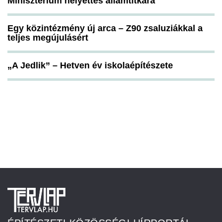
Minisztérium helyettes államtitkára
Egy közintézmény új arca – Z90 zsaluziákkal a
teljes megújulásért
„A Jedlik” – Hetven év iskolaépítészete