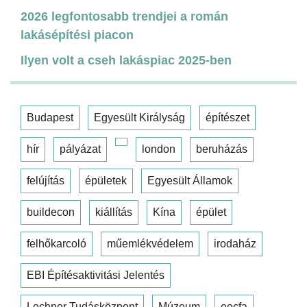
2026 legfontosabb trendjei a román
lakásépítési piacon
Ilyen volt a cseh lakáspiac 2025-ben
Budapest
Egyesült Királyság
építészet
hír
pályázat
london
beruházás
felújítás
épületek
Egyesült Államok
buildecon
kiállítás
Kína
épület
felhőkarcoló
műemlékvédelem
irodaház
EBI Építésaktivitási Jelentés
Lechner Tudásközpont
Múzeum
eecfa