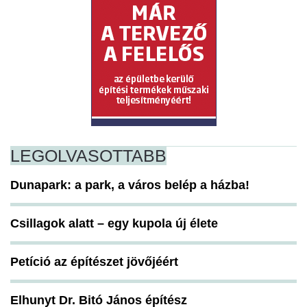
LEGOLVASOTTABB
Dunapark: a park, a város belép a házba!
Csillagok alatt – egy kupola új élete
Petíció az építészet jövőjéért
Elhunyt Dr. Bitó János építész