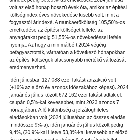
volt az első hónap hosszú évek óta, amikor az építési
költségindex éves növekedése kisebb volt, mint a
fogyasztói árindexé. A munkaerőköltség 105,50%-os
emelkedése az építési költséget felfelé, az
anyagárakat pedig 51,55%-os növekedéssel lefelé
nyomja. Az hogy a minimálbért 2024 végéig
befagyasztották, várhatóan a következő hónapokban
az építési költségek alacsonyabb mértékű változását
eredményezheti.
Idén júliusban 127.088 ezer lakástranzakció volt
(+16% az előző év azonos időszakához képest). 2024
január és július között 672 162 ezer lakást adtak el,
csupán 0,5%-kal kevesebbet, mint 2023 azonos 7
hónapjában. A fő különbség a jelzáloghiteles
eladásokban volt (2024 júliusában az összes eladás
mindössze 9%-a), idén január és július között pedig
9,4%, (20,9%-kal illetve 53,8%-kal kevesebb az előző
év azonos hónapjaihoz képest). A jelzáloghitellel