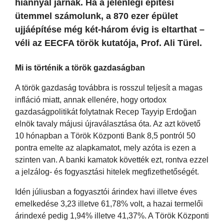
hiánnyal járnak. Ha a jelenlegi építési
ütemmel számolunk, a 870 ezer épület
ujjáépítése még két-három évig is eltarthat –
véli az EECFA török kutatója, Prof. Ali Türel.
Mi is történik a török gazdaságban
A török gazdaság továbbra is rosszul teljesít a magas
infláció miatt, annak ellenére, hogy ortodox
gazdaságpolitikát folytatnak Recep Tayyip Erdoğan
elnök tavaly májusi újraválasztása óta. Az azt követő
10 hónapban a Török Központi Bank 8,5 pontról 50
pontra emelte az alapkamatot, mely azóta is ezen a
szinten van. A banki kamatok követték ezt, rontva ezzel
a jelzálog- és fogyasztási hitelek megfizethetőségét.
Idén júliusban a fogyasztói árindex havi illetve éves
emelkedése 3,23 illetve 61,78% volt, a hazai termelői
árindexé pedig 1,94% illetve 41,37%. A Török Központi