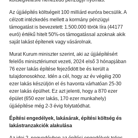
Az újjáépítés költségeit 100 milliárd euróra becsülik. A
célzott intézkedés mellett a kormány pénzügyi
támogatást is bevezetett: 1.500.000 török líra (44177
euró) értékű hitelt 50%-os támogatással azoknak akik
saját lakást építenek vagy vásárolnak.
Murat Kurum miniszter szerint, aki az újjáépítésért
felelős minisztériumot vezeti, 2024 első 3 hónapjában
76 ezer lakás építése fejeződött be és került a
tulajdonosokhoz. Idén a cél, hogy az év végéig 200
ezer lakás készüljön el és havonta várhatóan 25-30
ezer lakás épülhet. Ez azt jelenti, hogy a 870 ezer
épület (650 ezer lakás, 170 ezer munkahely)
újjáépítése még 2-3 évig folytatódhat.
Építési engedélyek, lakásárak, építési költség és
lakástranzakciók alakulása
Az idei 2. negyedévben az építési engedélyek teljes