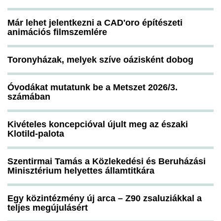
Már lehet jelentkezni a CAD'oro építészeti
animációs filmszemlére
Toronyházak, melyek szíve oázisként dobog
Óvodákat mutatunk be a Metszet 2026/3.
számában
Kivételes koncepcióval újult meg az északi
Klotild-palota
Szentirmai Tamás a Közlekedési és Beruházási
Minisztérium helyettes államtitkára
Egy közintézmény új arca – Z90 zsaluziákkal a
teljes megújulásért