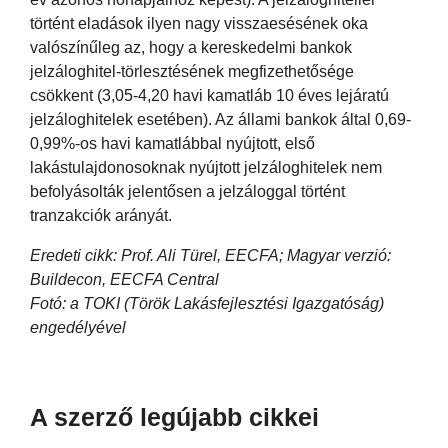
történt eladások ilyen nagy visszaesésének oka
valószínűleg az, hogy a kereskedelmi bankok
jelzáloghitel-törlesztésének megfizethetősége
csökkent (3,05-4,20 havi kamatláb 10 éves lejáratú
jelzáloghitelek esetében). Az állami bankok által 0,69-
0,99%-os havi kamatlábbal nyújtott, első
lakástulajdonosoknak nyújtott jelzáloghitelek nem
befolyásolták jelentősen a jelzáloggal történt
tranzakciók arányát.
Eredeti cikk: Prof. Ali Türel, EECFA; Magyar verzió:
Buildecon, EECFA Central
Fotó: a TOKI (Török Lakásfejlesztési Igazgatóság)
engedélyével
A szerző legújabb cikkei