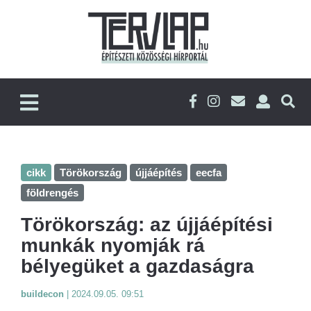
cikk
Törökország
újjáépítés
eecfa
földrengés
Törökország: az újjáépítési
munkák nyomják rá
bélyegüket a gazdaságra
buildecon
|
2024.09.05. 09:51