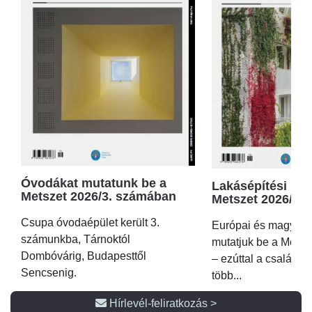
Óvodákat mutatunk be a
Lakásépítési kör
Metszet 2026/3. számában
Metszet 2026/2.
Csupa óvodaépület került 3.
Európai és magyar p
számunkba, Tárnoktól
mutatjuk be a Metsz
Dombóvárig, Budapesttől
– ezúttal a családi 
Sencsenig.
több...
Hírlevél-feliratkozás >