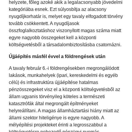
helyzete, főleg azoké akik a legalacsonyabb jövedelmi
kategóriába esnek. Ezt súlyosbítja az alacsony
nyugdíjkorhatár is, melyet egy tavaly elfogadott törvény
tovább csökkentett. A nyugdíjasok
összfoglalkoztatáshoz viszonyított magas száma miatt
egyre nagyobb összegeket kell a központi
költségvetésből a társadalombiztosításba csatornázni.
Újjáépítés másfél évvel a földrengések után
A tavaly február 6.-i földrengésekben megrongálódott
lakások, munkahelyek (ipari, kereskedelmi és egyéb
célú) és infrastruktúra újjáépítése hatalmas
pénzösszegeket visz el a központi költségvetésből az
állam ugyanis törvényileg köteles a természeti
katasztrófák által megrongált építményeket
helyreállítani. A magas államháztartási hiány miatt az
állami szektor hiteligénye is egyre nagyobb. A
mélyépítési projekteket érinti a legrosszabbul a
költségvetésre nehezedő pénzügyi nyomás.