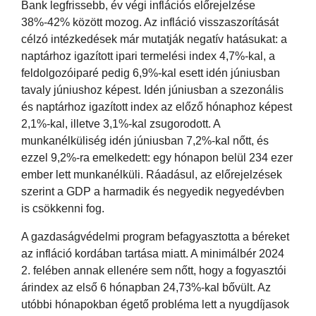
Bank legfrissebb, év végi inflációs előrejelzése
38%-42% között mozog. Az infláció visszaszorítását
célzó intézkedések már mutatják negatív hatásukat: a
naptárhoz igazított ipari termelési index 4,7%-kal, a
feldolgozóiparé pedig 6,9%-kal esett idén júniusban
tavaly júniushoz képest. Idén júniusban a szezonális
és naptárhoz igazított index az előző hónaphoz képest
2,1%-kal, illetve 3,1%-kal zsugorodott. A
munkanélküliség idén júniusban 7,2%-kal nőtt, és
ezzel 9,2%-ra emelkedett: egy hónapon belül 234 ezer
ember lett munkanélküli. Ráadásul, az előrejelzések
szerint a GDP a harmadik és negyedik negyedévben
is csökkenni fog.
A gazdaságvédelmi program befagyasztotta a béreket
az infláció kordában tartása miatt. A minimálbér 2024
2. felében annak ellenére sem nőtt, hogy a fogyasztói
árindex az első 6 hónapban 24,73%-kal bővült. Az
utóbbi hónapokban égető probléma lett a nyugdíjasok