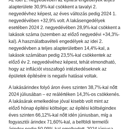
alapterülete 30,9%-kal csökkent a tavalyi 2.
negyedévhez képest, az éves változás pedig 2024 1.
negyedévében +32,9% volt. A lakásengedélyek
esetében 2024 2. negyedévében 28,9%-kal csökkent a
lakások száma (szemben az előző negyedévi +34,3%-
kal). A használatbavételi engedélyek az idei 2.
negyedévben a teljes alapterületben 14,4%-kal, a
lakások számában pedig 23,5%-kal csökkentek az
előző év 2. negyedévéhez képest, tehát elmondható,
hogy az inflációt visszafogó intézkedéseknek az
épületek építésére is negatív hatásai voltak.
A lakásárindex folyó áron éves szinten 38,7%-kal nőtt
2024 júliusában – ez reálértéken 14,3%-os csökkenés.
A lakásárak emelkedése jóval kisebb volt mint az
előző hónap építési költsége; az építési költségindex
éves szinten 66,12%-kal nőtt idén júniusban, míg a
fogyasztói árindex 71,60%-kal, a belföldi termelői
árindex pedig 50,09%-kal emelkedett. 2024 júniusa