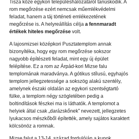
Tisza köze egykori településhálózatáról tanúskodik. A
rom megőrzése ezért nemcsak műemlékvédelmi
feladat, hanem a táj történeti emlékezetének
megőrzése is. A helyreállítás célja
a fennmaradt
értékek hiteles megőrzése
volt.
A lajosmizsei középkori Pusztatemplom annak
bizonyítéka, hogy egy rom megőrzése sokszor
nagyobb építészeti feladat, mint egy új épület
felépítése. Ez a rom az Árpád-kori Mizse falu
templomának maradványa. A gótikus stílusú, egyhajós
templom jellegzetessége a sokszög alakú szentély,
amelynek északi oldalán az egykori szentségtartó
fülke, a templom négy szögletében pedig a
boltindítások fészkei ma is láthatók. A templomot a
helyiek által csak „darázskőnek” nevezett, jellegzetes
lyukacsos mészkőből építették, amely sajátos karaktert
kölcsönöz a romnak.
Mizse falut a 13-14. század fordulóján a kunok