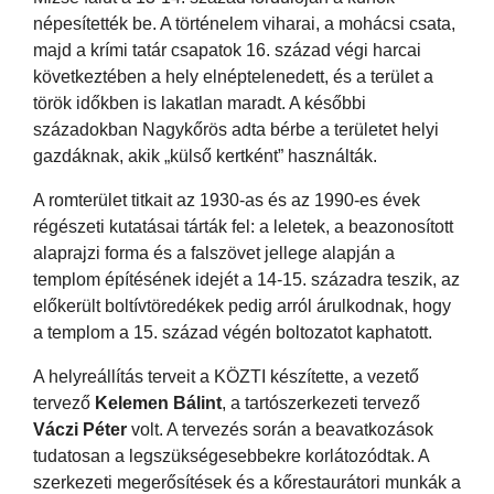
népesítették be. A történelem viharai, a mohácsi csata,
majd a krími tatár csapatok 16. század végi harcai
következtében a hely elnéptelenedett, és a terület a
török időkben is lakatlan maradt. A későbbi
századokban Nagykőrös adta bérbe a területet helyi
gazdáknak, akik „külső kertként” használták.
A romterület titkait az 1930-as és az 1990-es évek
régészeti kutatásai tárták fel: a leletek, a beazonosított
alaprajzi forma és a falszövet jellege alapján a
templom építésének idejét a 14-15. századra teszik, az
előkerült boltívtöredékek pedig arról árulkodnak, hogy
a templom a 15. század végén boltozatot kaphatott.
A helyreállítás terveit a KÖZTI készítette, a vezető
tervező
Kelemen Bálint
, a tartószerkezeti tervező
Váczi Péter
volt. A tervezés során a beavatkozások
tudatosan a legszükségesebbekre korlátozódtak. A
szerkezeti megerősítések és a kőrestaurátori munkák a