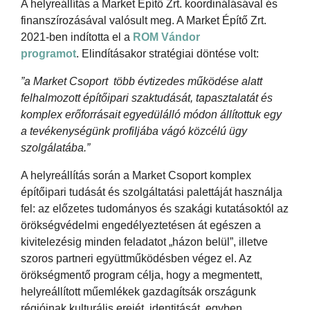
A helyreállítás a Market Építő Zrt. koordinálásával és
finanszírozásával valósult meg. A Market Építő Zrt.
2021-ben indította el a
ROM Vándor
programot
. Elindításakor stratégiai döntése volt:
”a Market Csoport több évtizedes működése alatt
felhalmozott építőipari szaktudását, tapasztalatát és
komplex erőforrásait egyedülálló módon állítottuk egy
a tevékenységünk profiljába vágó közcélú ügy
szolgálatába.”
A helyreállítás során a Market Csoport komplex
építőipari tudását és szolgáltatási palettáját használja
fel: az előzetes tudományos és szakági kutatásoktól az
örökségvédelmi engedélyeztetésen át egészen a
kivitelezésig minden feladatot „házon belül”, illetve
szoros partneri együttműködésben végez el. Az
örökségmentő program célja, hogy a megmentett,
helyreállított műemlékek gazdagítsák országunk
régióinak kulturális erejét, identitását, egyben