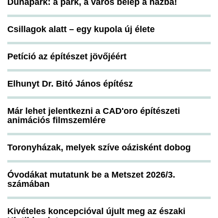
Dunapark: a park, a város belép a házba!
Csillagok alatt – egy kupola új élete
Petíció az építészet jövőjéért
Elhunyt Dr. Bitó János építész
Már lehet jelentkezni a CAD'oro építészeti
animációs filmszemlére
Toronyházak, melyek szíve oázisként dobog
Óvodákat mutatunk be a Metszet 2026/3.
számában
Kivételes koncepcióval újult meg az északi