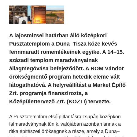
A lajosmizsei határban álló középkori
Pusztatemplom a Duna–Tisza köze kevés
fennmaradt romemlékeinek egyike. A 14–15.
századi templom maradványainak
állagmegóvása befejeződött. A ROM Vándor
örökségmentő program hetedik eleme vált
látogathatóvá. A helyreállítást a Market Építő
Zrt. programja finanszírozta, a
Középülettervező Zrt. (KÖZTI) tervezte.
A Pusztatemplom első pillantásra csupán középkori
falmaradványnak tűnik, valójában azonban annak a
ritka építészeti örökségnek a része, amely a Duna–