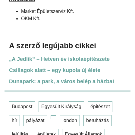
Market Épületszervíz Kft.
OKM Kft.
A szerző legújabb cikkei
„A Jedlik” – Hetven év iskolaépítészete
Csillagok alatt – egy kupola új élete
Dunapark: a park, a város belép a házba!
Budapest
Egyesült Királyság
építészet
hír
pályázat
london
beruházás
felújítás
épületek
Egyesült Államok