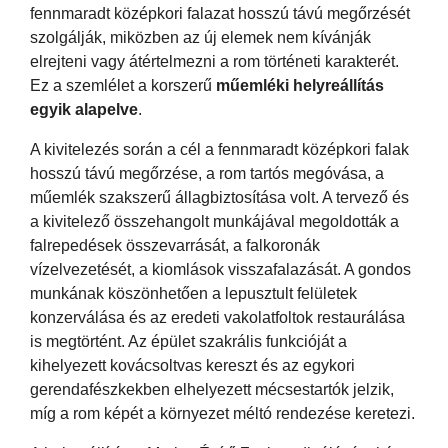
fennmaradt középkori falazat hosszú távú megőrzését
szolgálják, miközben az új elemek nem kívánják
elrejteni vagy átértelmezni a rom történeti karakterét.
Ez a szemlélet a korszerű
műemléki helyreállítás
egyik alapelve
.
A kivitelezés során a cél a fennmaradt középkori falak
hosszú távú megőrzése, a rom tartós megóvása, a
műemlék szakszerű állagbiztosítása volt. A tervező és
a kivitelező összehangolt munkájával megoldották a
falrepedések összevarrását, a falkoronák
vízelvezetését, a kiomlások visszafalazását. A gondos
munkának köszönhetően a lepusztult felületek
konzerválása és az eredeti vakolatfoltok restaurálása
is megtörtént. Az épület szakrális funkcióját a
kihelyezett kovácsoltvas kereszt és az egykori
gerendafészkekben elhelyezett mécsestartók jelzik,
míg a rom képét a környezet méltó rendezése keretezi.