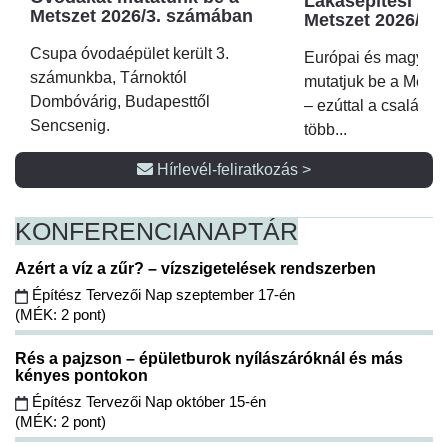
Lakásépítési kör
Metszet 2026/3. számában
Metszet 2026/2.
Csupa óvodaépület került 3.
Európai és magyar p
számunkba, Tárnoktól
mutatjuk be a Metsz
Dombóvárig, Budapesttől
– ezúttal a családi 
Sencsenig.
több...
Hírlevél-feliratkozás >
KONFERENCIA
NAPTÁR
Azért a víz a zűr? – vízszigetelések rendszerben
Építész Tervezői Nap szeptember 17-én
(MÉK: 2 pont)
Rés a pajzson – épületburok nyílászáróknál és más
kényes pontokon
Építész Tervezői Nap október 15-én
(MÉK: 2 pont)