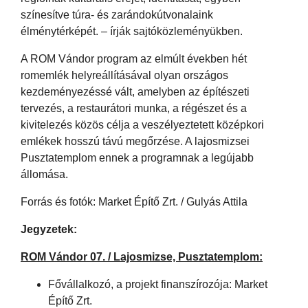
színesítve túra- és zarándokútvonalaink
élménytérképét. – írják sajtóközleményükben.
A ROM Vándor program az elmúlt években hét
romemlék helyreállításával olyan országos
kezdeményezéssé vált, amelyben az építészeti
tervezés, a restaurátori munka, a régészet és a
kivitelezés közös célja a veszélyeztetett középkori
emlékek hosszú távú megőrzése. A lajosmizsei
Pusztatemplom ennek a programnak a legújabb
állomása.
Forrás és fotók: Market Építő Zrt. / Gulyás Attila
Jegyzetek:
ROM Vándor 07. / Lajosmizse, Pusztatemplom:
Fővállalkozó, a projekt finanszírozója: Market
Építő Zrt.