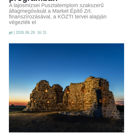
A lajosmizsei Pusztatemplom szakszerű
állagmegóvását a Market Építő Zrt.
finanszírozásával, a KÖZTI tervei alapján
végezték el
pt
|
2026.06.29. 16:31