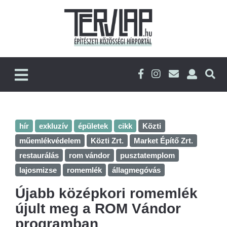
hír
exkluzív
épületek
cikk
Közti
műemlékvédelem
Közti Zrt.
Market Építő Zrt.
restaurálás
rom vándor
pusztatemplom
lajosmizse
romemlék
állagmegóvás
Újabb középkori romemlék
újult meg a ROM Vándor
programban