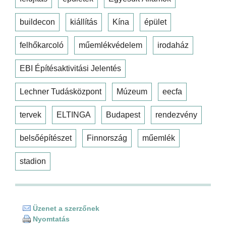
buildecon
kiállítás
Kína
épület
felhőkarcoló
műemlékvédelem
irodaház
EBI Építésaktivitási Jelentés
Lechner Tudásközpont
Múzeum
eecfa
tervek
ELTINGA
Budapest
rendezvény
belsőépítészet
Finnország
műemlék
stadion
Üzenet a szerzőnek
Nyomtatás