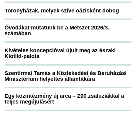
Toronyházak, melyek szíve oázisként dobog
Óvodákat mutatunk be a Metszet 2026/3.
számában
Kivételes koncepcióval újult meg az északi
Klotild-palota
Szentirmai Tamás a Közlekedési és Beruházási
Minisztérium helyettes államtitkára
Egy közintézmény új arca – Z90 zsaluziákkal a
teljes megújulásért