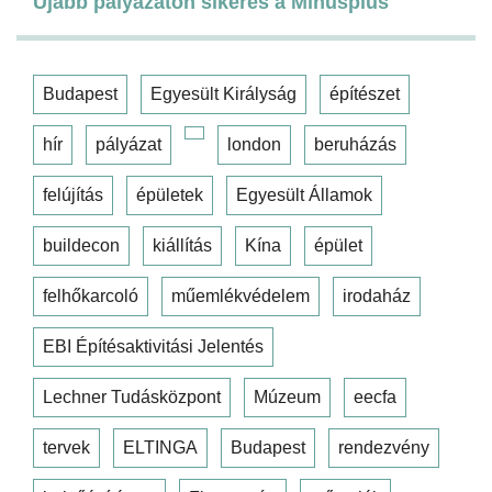
Újabb pályázaton sikeres a Minusplus
Budapest
Egyesült Királyság
építészet
hír
pályázat
london
beruházás
felújítás
épületek
Egyesült Államok
buildecon
kiállítás
Kína
épület
felhőkarcoló
műemlékvédelem
irodaház
EBI Építésaktivitási Jelentés
Lechner Tudásközpont
Múzeum
eecfa
tervek
ELTINGA
Budapest
rendezvény