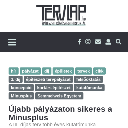
hír
pályázat
díj
épületek
tervek
cikk
3. díj
építészeti tervpályázat
felsőoktatás
koncepció
kortárs építészet
kutatómunka
Minusplus
Semmelweis Egyetem
Újabb pályázaton sikeres a
Minusplus
A III. díjas terv több éves kutatómunka