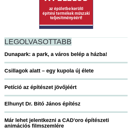
LEGOLVASOTTABB
Dunapark: a park, a város belép a házba!
Csillagok alatt – egy kupola új élete
Petíció az építészet jövőjéért
Elhunyt Dr. Bitó János építész
Már lehet jelentkezni a CAD'oro építészeti
animációs filmszemlére