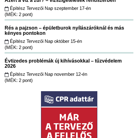
Azért a víz a zűr? – vízszigetelések rendszerben
Építész Tervezői Nap szeptember 17-én
(MÉK: 2 pont)
Rés a pajzson – épületburok nyílászáróknál és más
kényes pontokon
Építész Tervezői Nap október 15-én
(MÉK: 2 pont)
Évtizedes problémák új kihívásokkal – tűzvédelem
2026
Építész Tervezői Nap november 12-én
(MÉK: 2 pont)