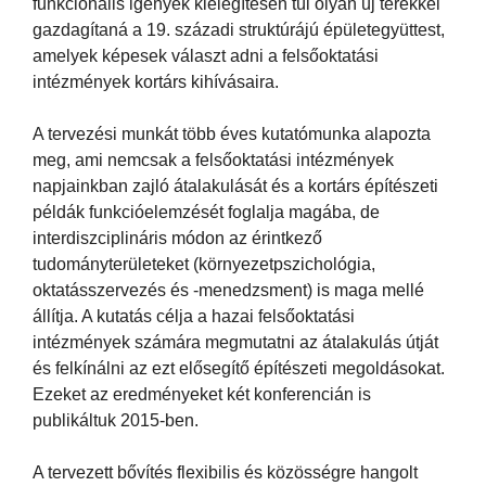
funkcionális igények kielégítésén túl olyan új terekkel
gazdagítaná a 19. századi struktúrájú épületegyüttest,
amelyek képesek választ adni a felsőoktatási
intézmények kortárs kihívásaira.
A tervezési munkát több éves kutatómunka alapozta
meg, ami nemcsak a felsőoktatási intézmények
napjainkban zajló átalakulását és a kortárs építészeti
példák funkcióelemzését foglalja magába, de
interdiszciplináris módon az érintkező
tudományterületeket (környezetpszichológia,
oktatásszervezés és -menedzsment) is maga mellé
állítja. A kutatás célja a hazai felsőoktatási
intézmények számára megmutatni az átalakulás útját
és felkínálni az ezt elősegítő építészeti megoldásokat.
Ezeket az eredményeket két konferencián is
publikáltuk 2015-ben.
A tervezett bővítés flexibilis és közösségre hangolt