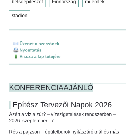
belsőépítészet
Finnország
műemlék
stadion
Üzenet a szerzőnek
Nyomtatás
Vissza a lap tetejére
KONFERENCIAAJÁNLÓ
Építész Tervezői Napok 2026
Azért a víz a zűr? – vízszigetelések rendszerben –
2026. szeptember 17.
Rés a pajzson – épületburok nyílászáróknál és más