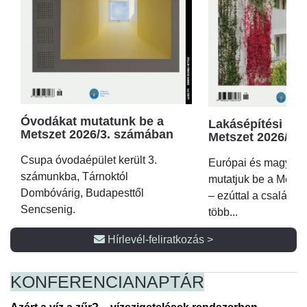
Óvodákat mutatunk be a
Lakásépítési kör
Metszet 2026/3. számában
Metszet 2026/2.
Csupa óvodaépület került 3.
Európai és magyar p
számunkba, Tárnoktól
mutatjuk be a Metsz
Dombóvárig, Budapesttől
– ezúttal a családi 
Sencsenig.
több...
Hírlevél-feliratkozás >
KONFERENCIA
NAPTÁR