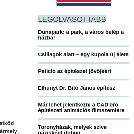
LEGOLVASOTTABB
Dunapark: a park, a város belép a
házba!
Csillagok alatt – egy kupola új élete
Petíció az építészet jövőjéért
Elhunyt Dr. Bitó János építész
Már lehet jelentkezni a CAD'oro
építészeti animációs filmszemlére
etközi
Toronyházak, melyek szíve
bármely
oázisként dobog