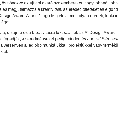
it, ösztönözve az újítani akaró szakembereket, hogy jobbnál jobb
 és megjutalmazza a kreativitást, az eredeti ötleteket és elgon
esign Award Winner" logo fémjelezi, mint olyan eredeti, funkcio
lágot.
ára, dizájnra és a kreativitásra fókuszálnak az A' Design Award
 fogadják, az eredményeket pedig minden év április 15-én tesz
 a versenyen a legjobb munkájukkal, projektjükkel vagy termékü
k el.