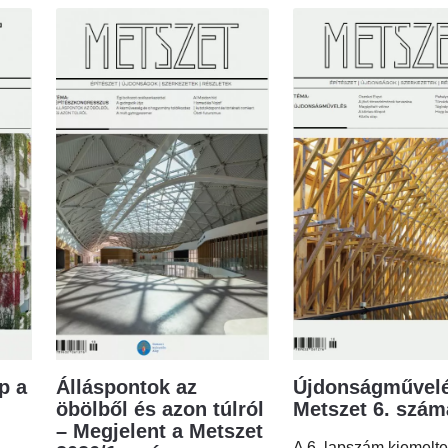
p a
Álláspontok az
Újdonságművelé
öbölből és azon túlról
Metszet 6. szá
– Megjelent a Metszet
A 6. lapszám kiemelt