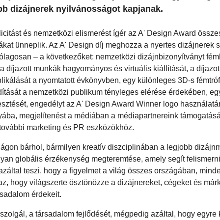
obb dizájnerek nyilvánosságot kapjanak.
licitást és nemzetközi elismerést ígér az A' Design Award össze
kákat ünneplik. Az A' Design díj meghozza a nyertes dizájnerek
rólagosan
–
a következőket: nemzetközi dizájnbizonyítványt fém
 díjazott munkák hagyományos és virtuális kiállítását, a díjazo
likálását a nyomtatott évkönyvben, egy különleges 3D-s fémtróf
rdítását a nemzetközi publikum tényleges elérése érdekében, eg
rjesztését, engedélyt az A' Design Award Winner logo használatár
yába, megjelítenést a médiában a médiapartnereink támogatásá
st további marketing és PR eszközökhöz.
ilágon bárhol, bármilyen kreatív diszciplinában a legjobb dizáj
lyan globális érzékenység megteremtése, amely segít felismerni
azáltal teszi, hogy a figyelmet a világ összes országában, minde
 az, hogy világszerte ösztönözze a dizájnereket, cégeket és már
rsadalom érdekeit.
zolgál, a társadalom fejlődését, mégpedig azáltal, hogy egyre k