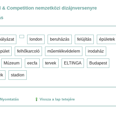
rd & Competition nemzetközi dizájnversenyre
ás
pályázat
london
beruházás
felújítás
épületek
pület
felhőkarcoló
műemlékvédelem
irodaház
Múzeum
eecfa
tervek
ELTINGA
Budapest
ék
stadion
Nyomtatás
Vissza a lap tetejére