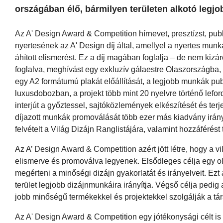
országában élő, bármilyen területen alkotó legj
Az A' Design Award & Competition hírnevet, presztízst, pub
nyertesének az A' Design díj által, amellyel a nyertes mun
áhított elismerést. Ez a díj magában foglalja
–
de nem kizá
foglalva, meghívást egy exkluzív gálaestre Olaszországba, a
egy A2 formátumú plakát előállítását, a legjobb munkák pub
luxusdobozban, a projekt több mint 20 nyelvre történő lefo
interjút a győztessel, sajtóközlemények elkészítését és te
díjazott munkák promoválását több ezer más kiadvány irán
felvételt a Világ Dizájn Ranglistájára, valamint hozzáféré
Az A’ Design Award & Competition azért jött létre, hogy a v
elismerve és promoválva legyenek. Elsődleges célja egy o
megérteni a minőségi dizájn gyakorlatát és irányelveit. Ezt 
terület legjobb dizájnmunkáira irányítja. Végső célja pedig
jobb minőségű termékekkel és projektekkel szolgálják a tá
Az A' Design Award & Competition egy jótékonysági célt is s