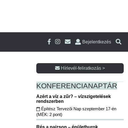
Bejelentkezés
Hírlevél-feliratkozás >
KONFERENCIA
NAPTÁR
Azért a víz a zűr? – vízszigetelések
rendszerben
Építész Tervezői Nap szeptember 17-én
(MÉK: 2 pont)
Rés a pajzson – épületburok