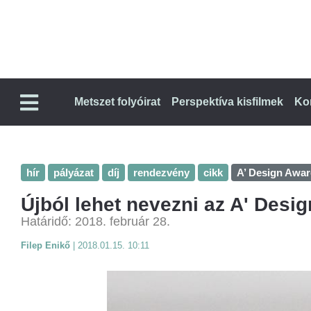
Metszet folyóirat
Perspektíva kisfilmek
Ko
hír
pályázat
díj
rendezvény
cikk
A’ Design Awa
Újból lehet nevezni az A' Desi
Határidő: 2018. február 28.
Filep Enikő
|
2018.01.15. 10:11