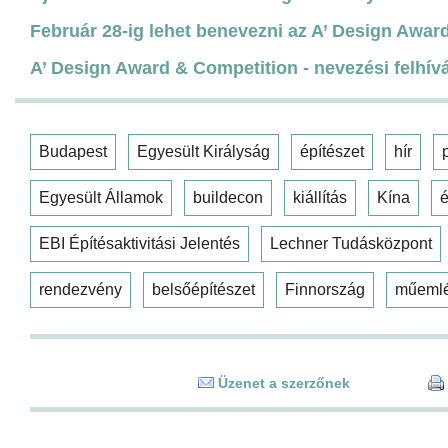
Február 28-ig lehet benevezni az A’ Design Awa
A’ Design Award & Competition - nevezési felhív
Budapest
Egyesült Királyság
építészet
hír
Egyesült Államok
buildecon
kiállítás
Kína
é
EBI Építésaktivitási Jelentés
Lechner Tudásközpont
rendezvény
belsőépítészet
Finnország
műeml
Üzenet a szerzőnek