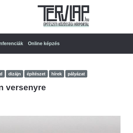
nferenciák
Online képzés
rd
dizájn
építészet
hírek
pályázat
gn versenyre