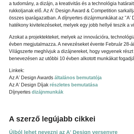
a tudomány, a dizájn, a kreativitás és a technológia határa
rukkoljanak elő. Az A' Design Award & Competition sarkallja
összes iparágazatban. A díjnyertes dizájnmunkákat az "A' D
hatékony kivitelezéseket, melyek egy jobb hellyé teszik a vi
Azokat a projektekteket, melyek az innovációra, technológi
évben megjutalmazza. A nevezéseket évente Február 28-áig
Világszerte meghívjuk a dizájnereket, hogy vegyenek részt
benevezésen az utóbbi 10 évben alkotott munkákat fogadjá
Linkek:
Az A' Design Awards
általános bemutatója
Az A' Design Díjak
részletes bemutatása
Díjnyertes
dizájnmunkák
A szerző legújabb cikkei
Újból lehet nevezni az A' Design versenyre