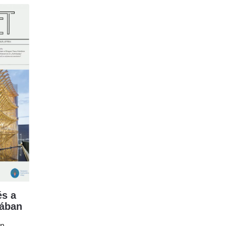
s a
mában
en