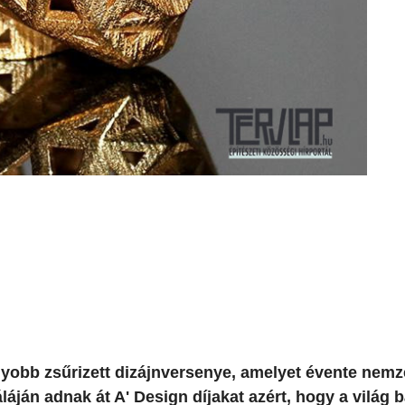
yobb zsűrizett dizájnversenye, amelyet évente nemz
áláján adnak át A' Design díjakat azért, hogy a világ 