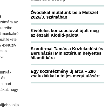
Óvodákat mutatunk be a Metszet
s
2026/3. számában
 számára az
keretbe
Kivételes koncepcióval újult meg
tt munkákról
az északi Klotild-palota
eát fekete
y exkluzív
Szentirmai Tamás a Közlekedési és
a, a
Beruházási Minisztérium helyettes
val,
államtitkára
Egy közintézmény új arca – Z90
nmunkák
zsaluziákkal a teljes megújulásért
 és
n ipari
kákat, hogy
ijjebb tolja