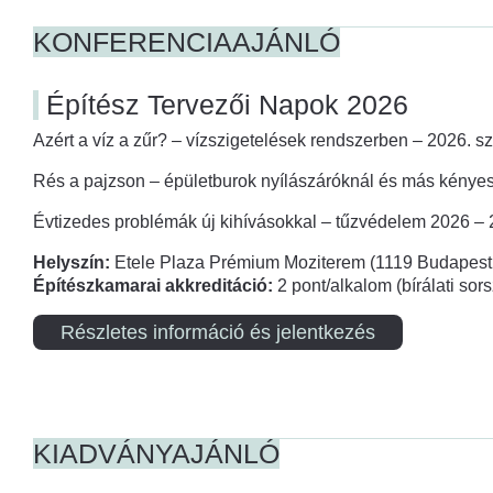
KONFERENCIAAJÁNLÓ
Építész Tervezői Napok 2026
Azért a víz a zűr? – vízszigetelések rendszerben – 2026. s
Rés a pajzson – épületburok nyílászáróknál és más kényes
Évtizedes problémák új kihívásokkal – tűzvédelem 2026 –
Helyszín:
Etele Plaza Prémium Moziterem (1119 Budapest,
Építészkamarai akkreditáció:
2 pont/alkalom (bírálati so
Részletes információ és jelentkezés
KIADVÁNYAJÁNLÓ