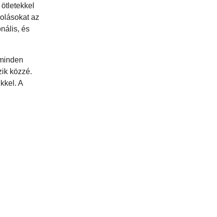
 ötletekkel
dolásokat az
nális, és
 minden
ik közzé.
kkel. A