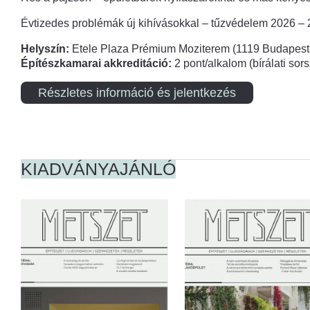
Évtizedes problémák új kihívásokkal – tűzvédelem 2026 –
Helyszín:
Etele Plaza Prémium Moziterem (1119 Budapest,
Építészkamarai akkreditáció:
2 pont/alkalom (bírálati so
Részletes információ és jelentkezés
KIADVÁNYAJÁNLÓ