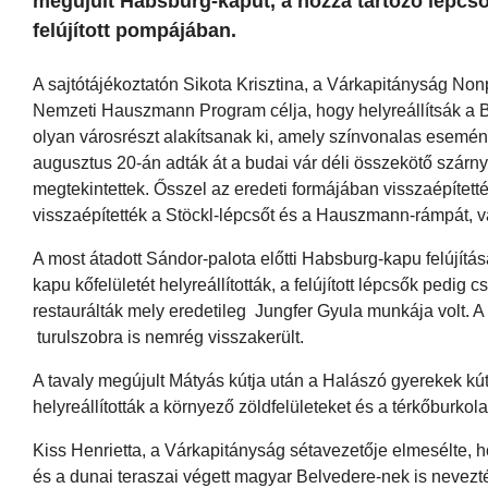
megújult Habsburg-kaput, a hozzá tartozó lépcsőt,
felújított pompájában.
A sajtótájékoztatón Sikota Krisztina, a Várkapitányság Nonpro
Nemzeti Hauszmann Program célja, hogy helyreállítsák a B
olyan városrészt alakítsanak ki, amely színvonalas esemén
augusztus 20-án adták át a budai vár déli összekötő szárny
megtekintettek. Ősszel az eredeti formájában visszaépítet
visszaépítették a Stöckl-lépcsőt és a Hauszmann-rámpát, vala
A most átadott Sándor-palota előtti Habsburg-kapu felújítás
kapu kőfelületét helyreállították, a felújított lépcsők pedi
restaurálták mely eredetileg Jungfer Gyula munkája volt. A
turulszobra is nemrég visszakerült.
A tavaly megújult Mátyás kútja után a Halászó gyerekek kút
helyreállították a környező zöldfelületeket és a térkőburkola
Kiss Henrietta, a Várkapitányság sétavezetője elmesélte, ho
és a dunai teraszai végett magyar Belvedere-nek is nevezt