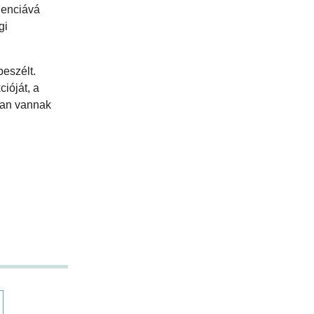
idenciává
gi
eszélt.
ióját, a
tban vannak