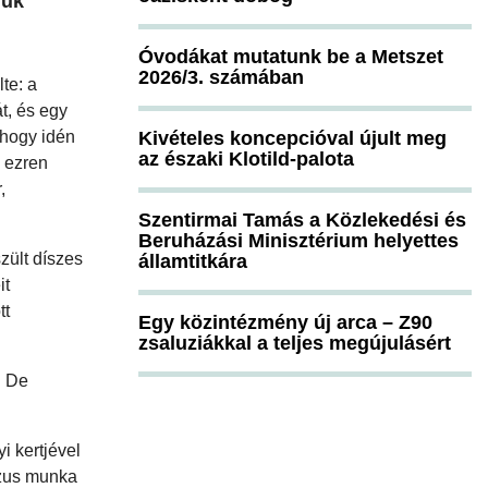
juk
Óvodákat mutatunk be a Metszet
2026/3. számában
te: a
t, és egy
 hogy idén
Kivételes koncepcióval újult meg
az északi Klotild-palota
5 ezren
,
Szentirmai Tamás a Közlekedési és
Beruházási Minisztérium helyettes
zült díszes
államtitkára
it
tt
Egy közintézmény új arca – Z90
zsaluziákkal a teljes megújulásért
. De
i kertjével
ózus munka