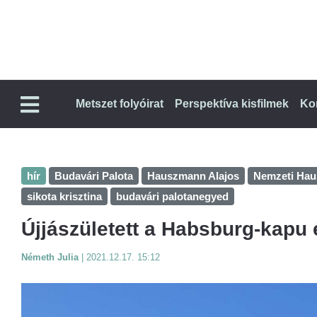
Metszet folyóirat
Perspektíva kisfilmek
Ko
hír
Budavári Palota
Hauszmann Alajos
Nemzeti Ha
sikota krisztina
budavári palotanegyed
Újjászületett a Habsburg-kapu 
Németh Julia
|
2021.12.17. 15:12