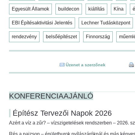
Egyesült Államok
buildecon
kiállítás
Kína
é
EBI Építésaktivitási Jelentés
Lechner Tudásközpont
rendezvény
belsőépítészet
Finnország
műeml
Üzenet a szerzőnek
KONFERENCIAAJÁNLÓ
Építész Tervezői Napok 2026
Azért a víz a zűr? – vízszigetelések rendszerben – 2026. s
Rés a pajzson – épületburok nyílászáróknál és más kényes