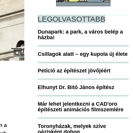
LEGOLVASOTTABB
Dunapark: a park, a város belép a
házba!
Csillagok alatt – egy kupola új élete
Petíció az építészet jövőjéért
Elhunyt Dr. Bitó János építész
Már lehet jelentkezni a CAD'oro
építészeti animációs filmszemlére
n a
Toronyházak, melyek szíve
oázisként dobog