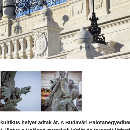
ltikus helyet adtak át. A Budavári Palotanegyedbe