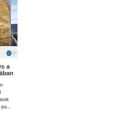
s a
mában
en
i
tások
 pa...