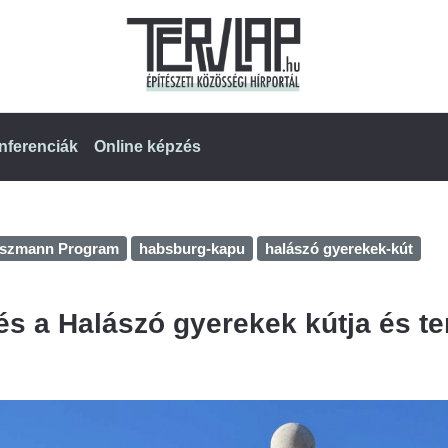
nferenciák
Online képzés
uszmann Program
habsburg-kapu
halászó gyerekek-kút
és a Halászó gyerekek kútja és t