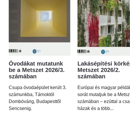
Óvodákat mutatunk
Lakásépítési körké
be a Metszet 2026/3.
Metszet 2026/2.
számában
számában
Csupa óvodaépület került 3.
Európai és magyar példá
számunkba, Tárnoktól
sorát mutatjuk be a Metsz
Dombóvárig, Budapesttől
számában – ezúttal a csa
Sencsenig.
házak és a több...