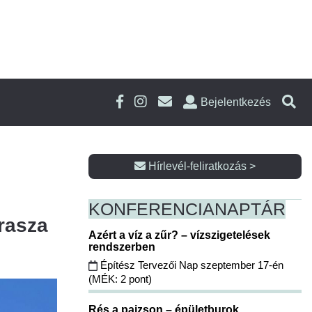
Bejelentkezés
Hírlevél-feliratkozás >
KONFERENCIA
NAPTÁR
erasza
Azért a víz a zűr? – vízszigetelések
rendszerben
Építész Tervezői Nap szeptember 17-én
(MÉK: 2 pont)
Rés a pajzson – épületburok