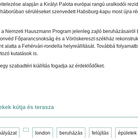
ivitelezése alapján a Királyi Palota európai rangú uralkodói rez
lágháborúban sérüléseket szenvedett Habsburg-kapu most újra ré
 a Nemzeti Hauszmann Program jelenleg zajló beruházásairól b
onvéd Főparancsnokság és a Vöröskereszt-székház rekonstrukc
nt alatta a Fehérvári-rondella helyreállítását. Továbbá folyama
tozó kutatások is.
egy szabadtéri kiállítás fogadja az érdeklődőket.
ekek kútja és terasza
pályázat
london
beruházás
felújítás
épületek