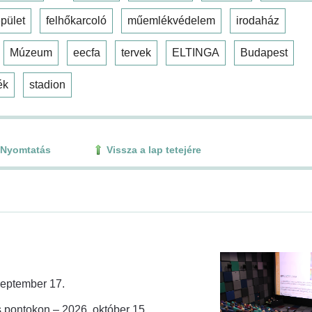
pület
felhőkarcoló
műemlékvédelem
irodaház
Múzeum
eecfa
tervek
ELTINGA
Budapest
ék
stadion
Nyomtatás
Vissza a lap tetejére
zeptember 17.
 pontokon – 2026. október 15.