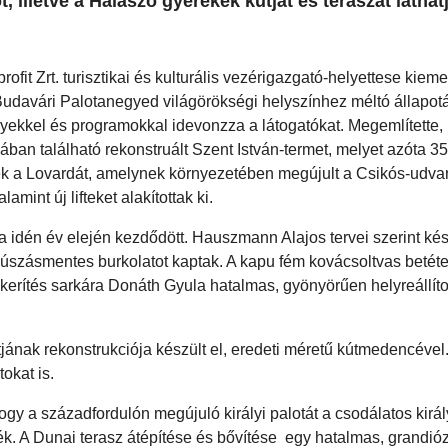
 illetve a Halászó gyerekek kútját és teraszát láthat
fit Zrt. turisztikai és kulturális vezérigazgató-helyettese kiemel
udavári Palotanegyed világörökségi helyszínhez méltó állapotá
yekkel és programokkal idevonzza a látogatókat. Megemlítette,
ában található rekonstruált Szent István-termet, melyet azóta 3
ték a Lovardát, amelynek környezetében megújult a Csikós-udvar
mint új lifteket alakítottak ki.
a idén év elején kezdődött. Hauszmann Alajos tervei szerint kés
g csúszásmentes burkolatot kaptak. A kapu fém kovácsoltvas betéte
 kerítés sarkára Donáth Gyula hatalmas, gyönyörűen helyreállíto
jának rekonstrukciója készült el, eredeti méretű kútmedencével
tokat is.
gy a századfordulón megújuló királyi palotát a csodálatos király
ék. A Dunai terasz átépítése és bővítése egy hatalmas, grandi