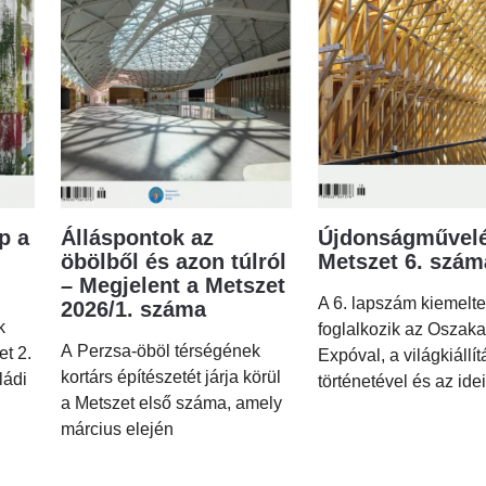
p a
Álláspontok az
Újdonságművelé
öbölből és azon túlról
Metszet 6. szá
– Megjelent a Metszet
A 6. lapszám kiemelt
2026/1. száma
k
foglalkozik az Oszaka
A Perzsa-öböl térségének
et 2.
Expóval, a világkiállí
kortárs építészetét járja körül
ládi
történetével és az idei
a Metszet első száma, amely
március elején