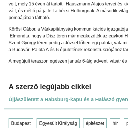
volt, mely 15 éven át tartott. Hauszmann Alajos tervei és k
vált, és méltó párja lett a bécsi Hofburgnak. A második vi
pompájában látható.
Kőrösi Gábor, a Várkapitányság kommunikációs igazgatója
Elmondta, hogy a Dísz téren már megkezdték az egykori H
Szent György téren pedig a József főhercegi palota, valami
a Budavári Palota A és B épületének rekonstrukciójához tar
A megújult teraszon egészen január 6-áig adventi vásár és 
A szerző legújabb cikkei
Újjászületett a Habsburg-kapu és a Halászó gyer
Budapest
Egyesült Királyság
építészet
hír