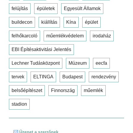
felújítás
épületek
Egyesült Államok
buildecon
kiállítás
Kína
épület
felhőkarcoló
műemlékvédelem
irodaház
EBI Építésaktivitási Jelentés
Lechner Tudásközpont
Múzeum
eecfa
tervek
ELTINGA
Budapest
rendezvény
belsőépítészet
Finnország
műemlék
stadion
Üzenet a szerzőnek