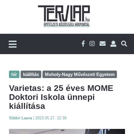
hír
kiállítás
Moholy-Nagy Művészeti Egyetem
Varietas: a 25 éves MOME
Doktori Iskola ünnepi
kiállítása
Sütöri Laura
|
2023.05.27. 22:39