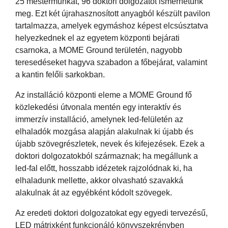
25 mestermunkát, 96 doktori dolgozatot ismerhetünk
meg. Ezt két újrahasznosított anyagból készült pavilon
tartalmazza, amelyek egymáshoz képest elcsúsztatva
helyezkednek el az egyetem központi bejárati
csarnoka, a MOME Ground területén, nagyobb
teresedéseket hagyva szabadon a főbejárat, valamint
a kantin felőli sarkokban.
Az installáció központi eleme a MOME Ground fő
közlekedési útvonala mentén egy interaktív és
immerzív installáció, amelynek led-felületén az
elhaladók mozgása alapján alakulnak ki újabb és
újabb szövegrészletek, nevek és kifejezések. Ezek a
doktori dolgozatokból származnak; ha megállunk a
led-fal előtt, hosszabb idézetek rajzolódnak ki, ha
elhaladunk mellette, akkor olvasható szavakká
alakulnak át az egyébként kódolt szövegek.
Az eredeti doktori dolgozatokat egy egyedi tervezésű,
LED mátrixként funkcionáló könyvszekrényben