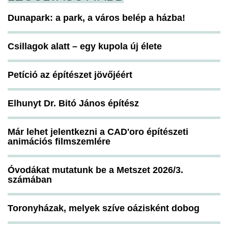
Dunapark: a park, a város belép a házba!
Csillagok alatt – egy kupola új élete
Petíció az építészet jövőjéért
Elhunyt Dr. Bitó János építész
Már lehet jelentkezni a CAD'oro építészeti
animációs filmszemlére
Óvodákat mutatunk be a Metszet 2026/3.
számában
Toronyházak, melyek szíve oázisként dobog