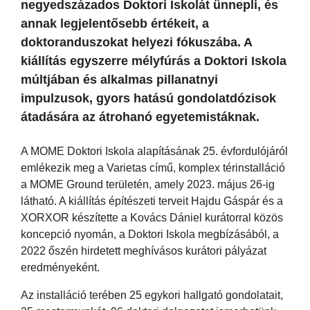
negyedszázados Doktori Iskolát ünnepli, és
annak legjelentősebb értékeit, a
doktoranduszokat helyezi fókuszába. A
kiállítás egyszerre mélyfúrás a Doktori Iskola
múltjában és alkalmas pillanatnyi
impulzusok, gyors hatású gondolatdózisok
átadására az átrohanó egyetemistáknak.
A MOME Doktori Iskola alapításának 25. évfordulójáról
emlékezik meg a Varietas című, komplex térinstalláció
a MOME Ground területén, amely 2023. május 26-ig
látható. A kiállítás építészeti terveit Hajdu Gáspár és a
XORXOR készítette a Kovács Dániel kurátorral közös
koncepció nyomán, a Doktori Iskola megbízásából, a
2022 őszén hirdetett meghívásos kurátori pályázat
eredményeként.
Az installáció terében 25 egykori hallgató gondolatait,