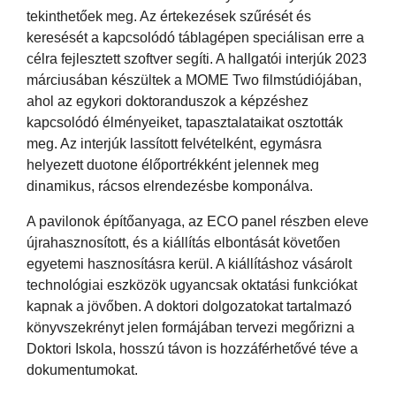
tekinthetőek meg. Az értekezések szűrését és
keresését a kapcsolódó táblagépen speciálisan erre a
célra fejlesztett szoftver segíti. A hallgatói interjúk 2023
márciusában készültek a MOME Two filmstúdiójában,
ahol az egykori doktoranduszok a képzéshez
kapcsolódó élményeiket, tapasztalataikat osztották
meg. Az interjúk lassított felvételként, egymásra
helyezett duotone élőportrékként jelennek meg
dinamikus, rácsos elrendezésbe komponálva.
A pavilonok építőanyaga, az ECO panel részben eleve
újrahasznosított, és a kiállítás elbontását követően
egyetemi hasznosításra kerül. A kiállításhoz vásárolt
technológiai eszközök ugyancsak oktatási funkciókat
kapnak a jövőben. A doktori dolgozatokat tartalmazó
könyvszekrényt jelen formájában tervezi megőrizni a
Doktori Iskola, hosszú távon is hozzáférhetővé téve a
dokumentumokat.