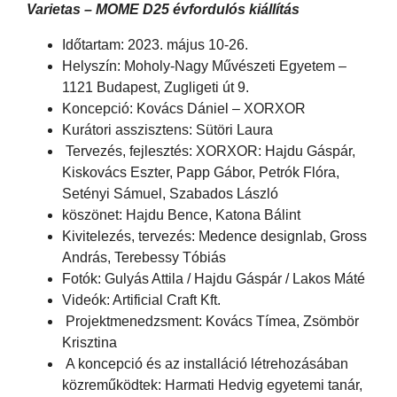
Varietas – MOME D25 évfordulós kiállítás
Időtartam: 2023. május 10-26.
Helyszín: Moholy-Nagy Művészeti Egyetem –
1121 Budapest, Zugligeti út 9.
Koncepció: Kovács Dániel – XORXOR
Kurátori asszisztens: Sütöri Laura
Tervezés, fejlesztés: XORXOR: Hajdu Gáspár,
Kiskovács Eszter, Papp Gábor, Petrók Flóra,
Setényi Sámuel, Szabados László
köszönet: Hajdu Bence, Katona Bálint
Kivitelezés, tervezés: Medence designlab, Gross
András, Terebessy Tóbiás
Fotók: Gulyás Attila / Hajdu Gáspár / Lakos Máté
Videók: Artificial Craft Kft.
Projektmenedzsment: Kovács Tímea, Zsömbör
Krisztina
A koncepció és az installáció létrehozásában
közreműködtek: Harmati Hedvig egyetemi tanár,