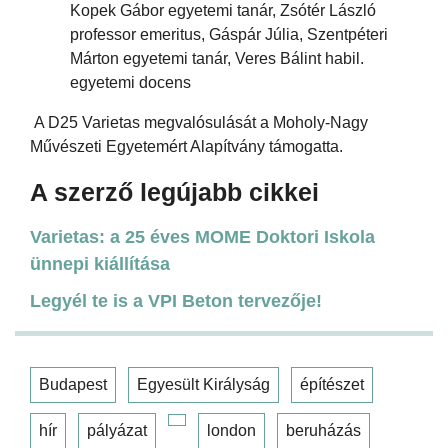
Kopek Gábor egyetemi tanár, Zsótér László
professor emeritus, Gáspár Júlia, Szentpéteri
Márton egyetemi tanár, Veres Bálint habil.
egyetemi docens
A D25 Varietas megvalósulását a Moholy-Nagy
Művészeti Egyetemért Alapítvány támogatta.
A szerző legújabb cikkei
Varietas: a 25 éves MOME Doktori Iskola
ünnepi kiállítása
Legyél te is a VPI Beton tervezője!
Budapest
Egyesült Királyság
építészet
hír
pályázat
london
beruházás