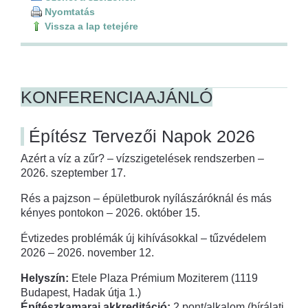
Nyomtatás
Vissza a lap tetejére
KONFERENCIAAJÁNLÓ
Építész Tervezői Napok 2026
Azért a víz a zűr? – vízszigetelések rendszerben –
2026. szeptember 17.
Rés a pajzson – épületburok nyílászáróknál és más
kényes pontokon – 2026. október 15.
Évtizedes problémák új kihívásokkal – tűzvédelem
2026 – 2026. november 12.
Helyszín:
Etele Plaza Prémium Moziterem (1119
Budapest, Hadak útja 1.)
Építészkamarai akkreditáció:
2 pont/alkalom (bírálati