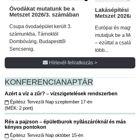
Óvodákat mutatunk be a
Lakásépítési kör
Metszet 2026/3. számában
Metszet 2026/2.
Csupa óvodaépület került 3.
Európai és magyar p
számunkba, Tárnoktól
mutatjuk be a Metsz
Dombóvárig, Budapesttől
– ezúttal a családi 
Sencsenig.
több...
Hírlevél-feliratkozás >
KONFERENCIA
NAPTÁR
Azért a víz a zűr? – vízszigetelések rendszerben
Építész Tervezői Nap szeptember 17-én
(MÉK: 2 pont)
Rés a pajzson – épületburok nyílászáróknál és más
kényes pontokon
Építész Tervezői Nap október 15-én