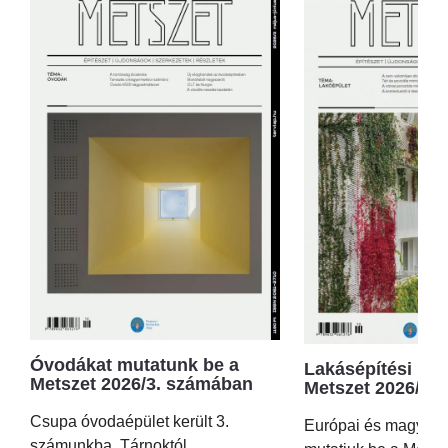
Óvodákat mutatunk be a
Lakásépítési kör
Metszet 2026/3. számában
Metszet 2026/2.
Csupa óvodaépület került 3.
Európai és magyar p
számunkba, Tárnoktól