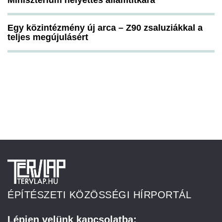
Minisztérium helyettes államtitkára
Egy közintézmény új arca – Z90 zsaluziákkal a
teljes megújulásért
ÉPÍTÉSZETI KÖZÖSSÉGI HÍRPORTÁL
Lépjen velünk kapcsolatba: