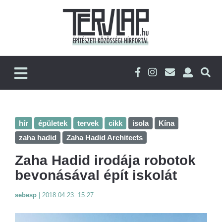
hír
épületek
tervek
cikk
isola
Kína
zaha hadid
Zaha Hadid Architects
Zaha Hadid irodája robotok
bevonásával épít iskolát
sebesp
|
2018.04.23. 15:27