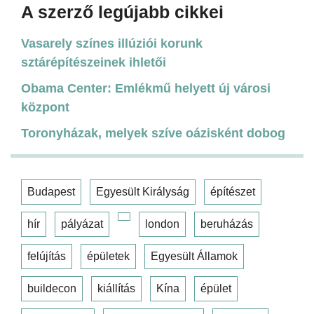
A szerző legújabb cikkei
Vasarely színes illúziói korunk
sztárépítészeinek ihletői
Obama Center: Emlékmű helyett új városi
központ
Toronyházak, melyek szíve oázisként dobog
Budapest
Egyesült Királyság
építészet
hír
pályázat
london
beruházás
felújítás
épületek
Egyesült Államok
buildecon
kiállítás
Kína
épület