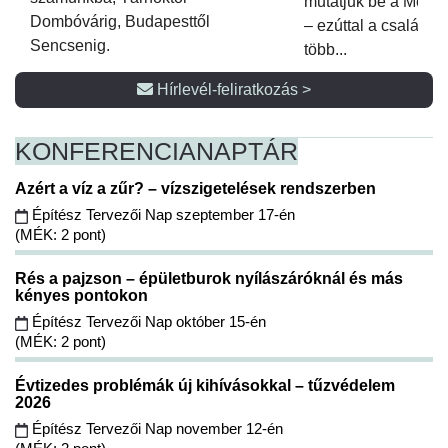
mutatjuk be a Metsz
Dombóvárig, Budapesttől
– ezúttal a családi 
Sencsenig.
több...
Hírlevél-feliratkozás >
KONFERENCIA
NAPTÁR
Azért a víz a zűr? – vízszigetelések rendszerben
Építész Tervezői Nap szeptember 17-én
(MÉK: 2 pont)
Rés a pajzson – épületburok nyílászáróknál és más
kényes pontokon
Építész Tervezői Nap október 15-én
(MÉK: 2 pont)
Évtizedes problémák új kihívásokkal – tűzvédelem
2026
Építész Tervezői Nap november 12-én