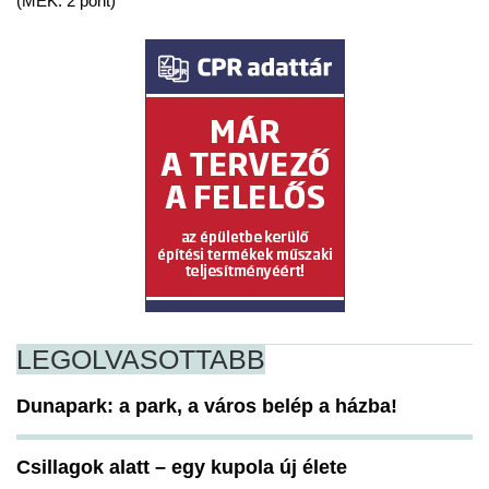
(MÉK: 2 pont)
LEGOLVASOTTABB
Dunapark: a park, a város belép a házba!
Csillagok alatt – egy kupola új élete