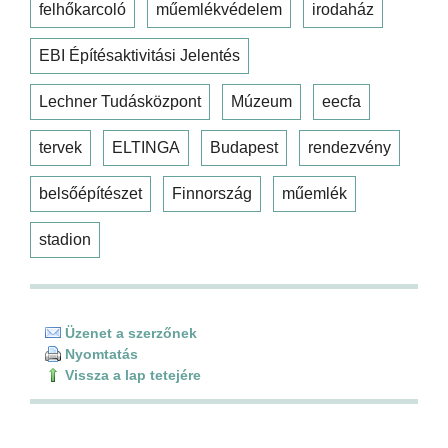
felhőkarcoló
műemlékvédelem
irodaház
EBI Építésaktivitási Jelentés
Lechner Tudásközpont
Múzeum
eecfa
tervek
ELTINGA
Budapest
rendezvény
belsőépítészet
Finnország
műemlék
stadion
Üzenet a szerzőnek
Nyomtatás
Vissza a lap tetejére