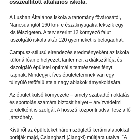
összeállított általános iskola.
A Lushan Általános Iskola a tartomány fővárosától,
Nancsuangtól 160 km-re északnyugatra fekszik egy
kis félszigeten. A terv szerint 12 környező falut
kiszolgáló iskola akár 120 gyermeket is befogadhat.
Campusz-stílusú elrendezés eredményeként az iskola
különállóan elhelyezett tantermei, a diákszállója és
kiszolgáló épületei optimális természetes fényt
kapnak. Mindegyik íves épületelemnek van egy
túlnyúló tetőfelülete a nagy ablakok árnyékolására.
Az épület külső környezete – amely szabadtéri oktatás
és sportolás számára biztosít helyet – árvízvédelmi
területként is szolgál. A hosszú központi udvar lesz a fő
játszóhely.
Kívülről az épületeket háromszögletű kerámialapokkal
borítják majd, Csianghszi (Jiangxi) múltjára utalva. "A