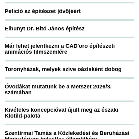
Petíció az építészet jövőjéért
Elhunyt Dr. Bitó János építész
Már lehet jelentkezni a CAD'oro építészeti
animációs filmszemlére
Toronyházak, melyek szíve oázisként dobog
Óvodákat mutatunk be a Metszet 2026/3.
számában
Kivételes koncepcióval újult meg az északi
Klotild-palota
Szentirmai Tamás a Közlekedési és Beruházási