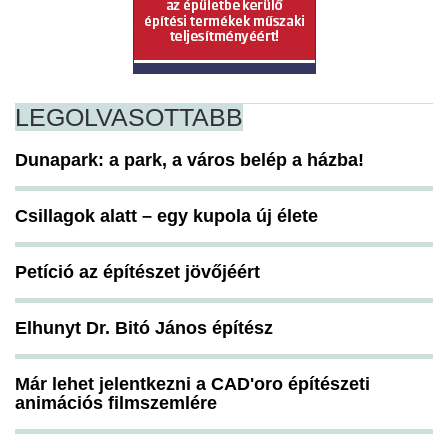
LEGOLVASOTTABB
Dunapark: a park, a város belép a házba!
Csillagok alatt – egy kupola új élete
Petíció az építészet jövőjéért
Elhunyt Dr. Bitó János építész
Már lehet jelentkezni a CAD'oro építészeti
animációs filmszemlére