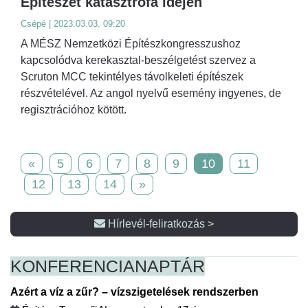
Építészet katasztrófa idején
Csépé | 2023.03.03. 09:20
A MÉSZ Nemzetközi Építészkongresszushoz
kapcsolódva kerekasztal-beszélgetést szervez a
Scruton MCC tekintélyes távolkeleti építészek
részvételével. Az angol nyelvű esemény ingyenes, de
regisztrációhoz kötött.
«
5
6
7
8
9
10
11
12
13
14
»
Hírlevél-feliratkozás >
KONFERENCIA
NAPTÁR
Azért a víz a zűr? – vízszigetelések rendszerben