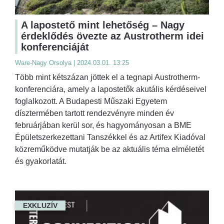
A lapostető mint lehetőség – Nagy
érdeklődés övezte az Austrotherm idei
konferenciáját
Ware-Nagy Orsolya | 2024.03.01. 13:25
Több mint kétszázan jöttek el a tegnapi Austrotherm-
konferenciára, amely a lapostetők akutális kérdéseivel
foglalkozott. A Budapesti Műszaki Egyetem
dísztermében tartott rendezvényre minden év
februárjában kerül sor, és hagyományosan a BME
Épületszerkezettani Tanszékkel és az Artifex Kiadóval
közreműködve mutatják be az aktuális téma elméletét
és gyakorlatát.
EXKLUZÍV