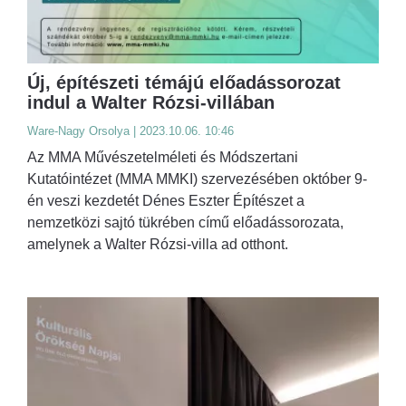
Új, építészeti témájú előadássorozat
indul a Walter Rózsi-villában
Ware-Nagy Orsolya | 2023.10.06. 10:46
Az MMA Művészetelméleti és Módszertani
Kutatóintézet (MMA MMKI) szervezésében október 9-
én veszi kezdetét Dénes Eszter Építészet a
nemzetközi sajtó tükrében című előadássorozata,
amelynek a Walter Rózsi-villa ad otthont.