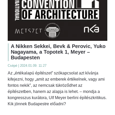
A Nikken Sekkei, Bevk & Perovic, Yuko
Nagayama, a Topotek 1, Meyer –
Budapesten
Csépé | 2024.01.09. 11:27
Az „értékalapú építészet” szókapcsolat azt kívánja
kifejezni, hogy „amit az emberek értékelnek, vagy ami
fontos nekik”, az nemcsak tükröződhet az
építészetben, hanem az alapja is lehet. – mondja a
kongresszus kurátora, Ulf Meyer berlini építészkritikus.
Kik jönnek Budapestre előadni?