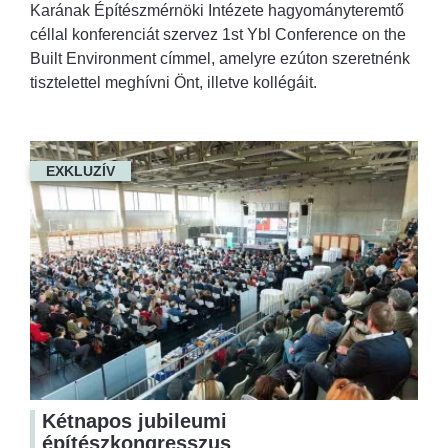
Karának Építészmérnöki Intézete hagyományteremtő
céllal konferenciát szervez 1st Ybl Conference on the
Built Environment címmel, amelyre ezúton szeretnénk
tisztelettel meghívni Önt, illetve kollégáit.
EXKLUZÍV
Kétnapos jubileumi
építészkongresszus