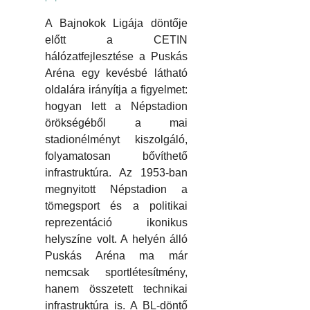
A Bajnokok Ligája döntője
előtt a CETIN
hálózatfejlesztése a Puskás
Aréna egy kevésbé látható
oldalára irányítja a figyelmet:
hogyan lett a Népstadion
örökségéből a mai
stadionélményt kiszolgáló,
folyamatosan bővíthető
infrastruktúra. Az 1953-ban
megnyitott Népstadion a
tömegsport és a politikai
reprezentáció ikonikus
helyszíne volt. A helyén álló
Puskás Aréna ma már
nemcsak sportlétesítmény,
hanem összetett technikai
infrastruktúra is. A BL-döntő