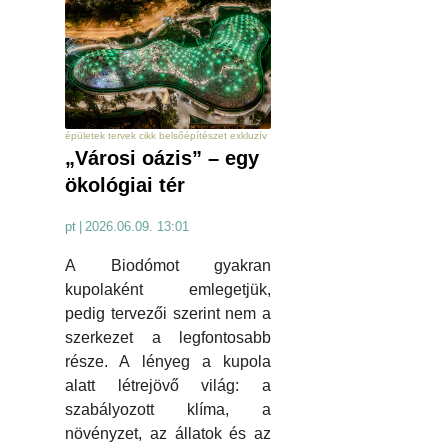
épületek tervek cikk belsőépítészet exkluzív
„Városi oázis” – egy
ökológiai tér
pt
|
2026.06.09. 13:01
A Biodómot gyakran
kupolaként emlegetjük,
pedig tervezői szerint nem a
szerkezet a legfontosabb
része. A lényeg a kupola
alatt létrejövő világ: a
szabályozott klíma, a
növényzet, az állatok és az