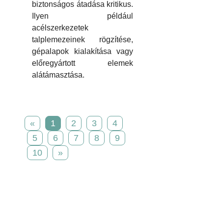
biztonságos átadása kritikus.
Ilyen például
acélszerkezetek
talplemezeinek rögzítése,
gépalapok kialakítása vagy
előregyártott elemek
alátámasztása.
«
1
2
3
4
5
6
7
8
9
10
»