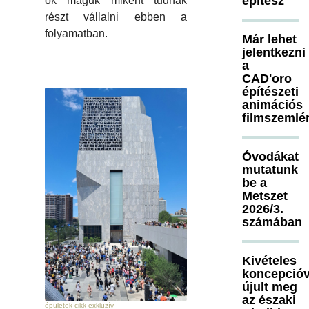
építész
ők maguk miként tudnak
részt vállalni ebben a
folyamatban.
Már lehet
jelentkezni
a
CAD'oro
építészeti
animációs
filmszemlé
Óvodákat
mutatunk
be a
Metszet
2026/3.
számában
Kivételes
koncepcióv
újult meg
az északi
épületek cikk exkluzív