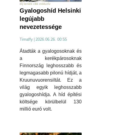
díj tervek cikk exkluzív
Gyalogoshíd Helsinki
legújabb
nevezetessége
Timaffy
|
2026.06.26. 00:55
Átadták a gyalogosoknak és
a kerékpárosoknak
Finnország leghosszabb és
legmagasabb pilonú hídját, a
Kruunuvuorensiltát. Ez a
világ egyik leghosszabb
gyalogoshídja. A híd építési
költsége körülbelül 130
millió euró volt.