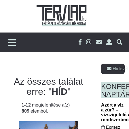
Hírlevél
Az összes találat
KONFE
erre: "
HÍD
"
NAPTÁ
1-12
megjelenítése a(z)
Azért a víz
a zűr? –
809
elemből.
vízszigetelé
rendszerbe
Építész