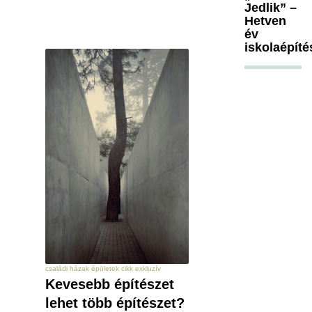
Jedlik” –
Hetven
év
iskolaépíté
családi házak épületek cikk exkluzív
Kevesebb építészet
lehet több építészet?