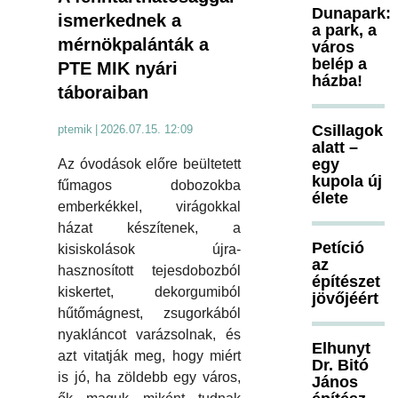
Dunapark:
ismerkednek a
a park, a
mérnökpalánták a
város
belép a
PTE MIK nyári
házba!
táboraiban
Csillagok
ptemik
|
2026.07.15. 12:09
alatt –
egy
Az óvodások előre beültetett
kupola új
fűmagos dobozokba
élete
emberkékkel, virágokkal
házat készítenek, a
Petíció
kisiskolások újra-
az
hasznosított tejesdobozból
építészet
kiskertet, dekorgumiból
jövőjéért
hűtőmágnest, zsugorkából
nyakláncot varázsolnak, és
Elhunyt
azt vitatják meg, hogy miért
Dr. Bitó
is jó, ha zöldebb egy város,
János