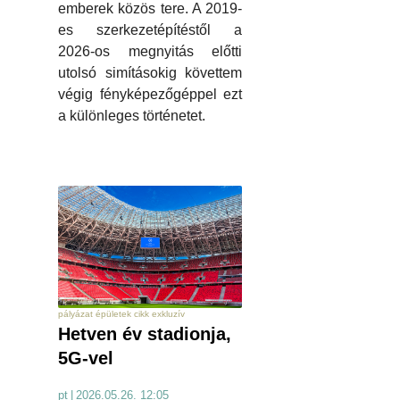
emberek közös tere. A 2019-
es szerkezetépítéstől a
2026-os megnyitás előtti
utolsó simításokig követtem
végig fényképezőgéppel ezt
a különleges történetet.
pályázat épületek cikk exkluzív
Hetven év stadionja,
5G-vel
pt
|
2026.05.26. 12:05