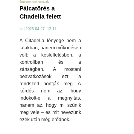
épületek cikk exkluzív
Pálcatörés a
Citadella felett
pt
|
2026.04.27. 12:11
A Citadella lényege nem a
falakban, hanem működésen
volt: a késleltetésben, a
kontrollban és a
zártságban. A mostani
beavatkozások ezt a
rendszert bontják meg. A
kérdés nem az, hogy
indokolt-e a megnyitás,
hanem az, hogy mi szűnik
meg vele – és mit nevezünk
ezek után még erődnek.