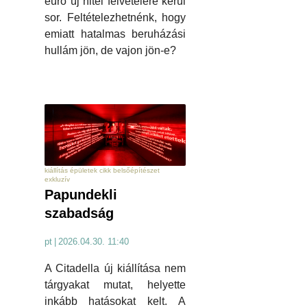
euró új hitel felvételére kerül
sor. Feltételezhetnénk, hogy
emiatt hatalmas beruházási
hullám jön, de vajon jön-e?
kiállítás épületek cikk belsőépítészet
exkluzív
Papundekli
szabadság
pt
|
2026.04.30. 11:40
A Citadella új kiállítása nem
tárgyakat mutat, helyette
inkább hatásokat kelt. A