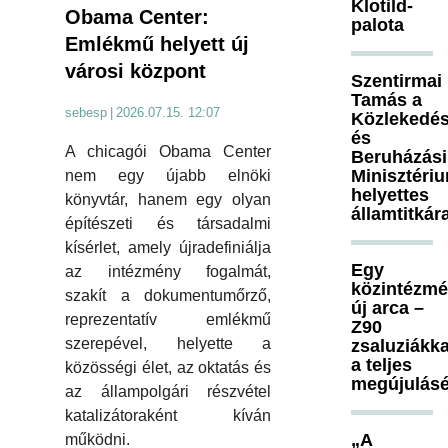
Klotild-
Obama Center:
palota
Emlékmű helyett új
városi központ
Szentirmai
Tamás a
sebesp
|
2026.07.15. 12:07
Közlekedés
és
A chicagói Obama Center
Beruházási
Minisztéri
nem egy újabb elnöki
helyettes
könyvtár, hanem egy olyan
államtitkár
építészeti és társadalmi
kísérlet, amely újradefiniálja
Egy
az intézmény fogalmát,
közintézm
szakít a dokumentumőrző,
új arca –
reprezentatív emlékmű
Z90
szerepével, helyette a
zsaluziákka
a teljes
közösségi élet, az oktatás és
megújulásé
az állampolgári részvétel
katalizátoraként kíván
„A
működni.