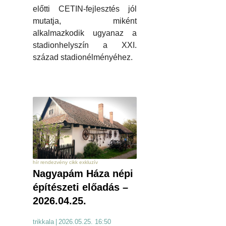
előtti CETIN-fejlesztés jól
mutatja, miként
alkalmazkodik ugyanaz a
stadionhelyszín a XXI.
század stadionélményéhez.
hír rendezvény cikk exkluzív
Nagyapám Háza népi
építészeti előadás –
2026.04.25.
trikkala
|
2026.05.25. 16:50