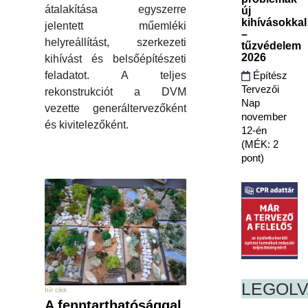
átalakítása egyszerre
új
kihívásokkal
jelentett műemléki
–
helyreállítást, szerkezeti
tűzvédelem
2026
kihívást és belsőépítészeti
Építész
feladatot. A teljes
Tervezői
rekonstrukciót a DVM
Nap
vezette generáltervezőként
november
és kivitelezőként.
12-én
(MÉK: 2
pont)
LEGOL
hír cikk
A fenntarthatósággal