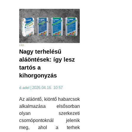
cikk
Nagy terhelésű
aláöntések: így lesz
tartós a
kihorgonyzás
d.adel
|
2026.04.16. 10:57
Az aláöntő, kiöntő habarcsok
alkalmazása elsősorban
olyan szerkezeti
csomópontoknál jelenik
meg, ahol a terhek