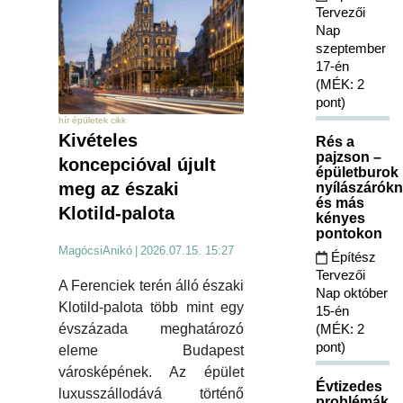
Tervezői
Nap
szeptember
17-én
(MÉK: 2
pont)
hír épületek cikk
Kivételes
Rés a
pajzson –
koncepcióval újult
épületburok
meg az északi
nyílászárókn
és más
Klotild-palota
kényes
pontokon
MagócsiAnikó
|
2026.07.15. 15:27
Építész
Tervezői
A Ferenciek terén álló északi
Nap október
Klotild-palota több mint egy
15-én
(MÉK: 2
évszázada meghatározó
pont)
eleme Budapest
városképének. Az épület
Évtizedes
luxusszállodává történő
problémák