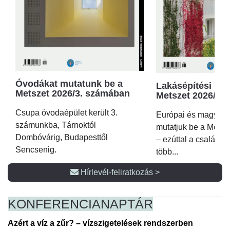
Óvodákat mutatunk be a
Lakásépítési kör
Metszet 2026/3. számában
Metszet 2026/2.
Csupa óvodaépület került 3.
Európai és magyar p
számunkba, Tárnoktól
mutatjuk be a Metsz
Dombóvárig, Budapesttől
– ezúttal a családi 
Sencsenig.
több...
Hírlevél-feliratkozás >
KONFERENCIA
NAPTÁR
Azért a víz a zűr? – vízszigetelések rendszerben