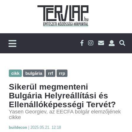
cikk
bulgária
rrf
rrp
Sikerül megmenteni
Bulgária Helyreállítási és
Ellenállóképességi Tervét?
Yasen Georgiev, az EECFA bolgár elemzőjének
cikke
buildecon
|
2025.05.21. 12:18