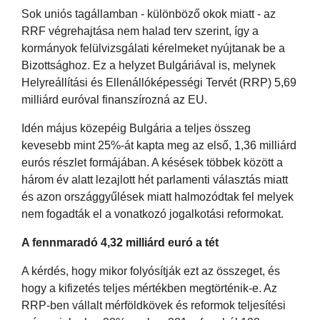
Sok uniós tagállamban - különböző okok miatt - az
RRF végrehajtása nem halad terv szerint, így a
kormányok felülvizsgálati kérelmeket nyújtanak be a
Bizottsághoz. Ez a helyzet Bulgáriával is, melynek
Helyreállítási és Ellenállóképességi Tervét (RRP) 5,69
milliárd euróval finanszírozná az EU.
Idén május közepéig Bulgária a teljes összeg
kevesebb mint 25%-át kapta meg az első, 1,36 milliárd
eurós részlet formájában. A késések többek között a
három év alatt lezajlott hét parlamenti választás miatt
és azon országgyűlések miatt halmozódtak fel melyek
nem fogadták el a vonatkozó jogalkotási reformokat.
A fennmaradó 4,32 milliárd euró a tét
A kérdés, hogy mikor folyósítják ezt az összeget, és
hogy a kifizetés teljes mértékben megtörténik-e. Az
RRP-ben vállalt mérföldkövek és reformok teljesítési