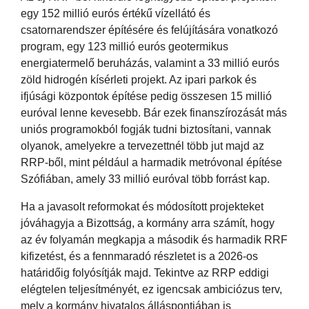
egy 152 millió eurós értékű vízellátó és
csatornarendszer építésére és felújítására vonatkozó
program, egy 123 millió eurós geotermikus
energiatermelő beruházás, valamint a 33 millió eurós
zöld hidrogén kísérleti projekt. Az ipari parkok és
ifjúsági központok építése pedig összesen 15 millió
euróval lenne kevesebb. Bár ezek finanszírozását más
uniós programokból fogják tudni biztosítani, vannak
olyanok, amelyekre a tervezettnél több jut majd az
RRP-ből, mint például a harmadik metróvonal építése
Szófiában, amely 33 millió euróval több forrást kap.
Ha a javasolt reformokat és módosított projekteket
jóváhagyja a Bizottság, a kormány arra számít, hogy
az év folyamán megkapja a második és harmadik RRF
kifizetést, és a fennmaradó részletet is a 2026-os
határidőig folyósítják majd. Tekintve az RRP eddigi
elégtelen teljesítményét, ez igencsak ambiciózus terv,
mely a kormány hivatalos álláspontjában is