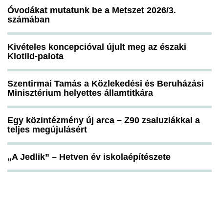
Óvodákat mutatunk be a Metszet 2026/3.
számában
Kivételes koncepcióval újult meg az északi
Klotild-palota
Szentirmai Tamás a Közlekedési és Beruházási
Minisztérium helyettes államtitkára
Egy közintézmény új arca – Z90 zsaluziákkal a
teljes megújulásért
„A Jedlik” – Hetven év iskolaépítészete