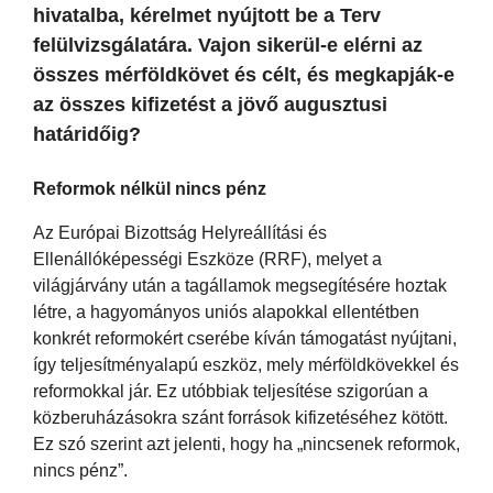
hivatalba, kérelmet nyújtott be a Terv
felülvizsgálatára. Vajon sikerül-e elérni az
összes mérföldkövet és célt, és megkapják-e
az összes kifizetést a jövő augusztusi
határidőig?
Reformok nélkül nincs pénz
Az Európai Bizottság Helyreállítási és
Ellenállóképességi Eszköze (RRF), melyet a
világjárvány után a tagállamok megsegítésére hoztak
létre, a hagyományos uniós alapokkal ellentétben
konkrét reformokért cserébe kíván támogatást nyújtani,
így teljesítményalapú eszköz, mely mérföldkövekkel és
reformokkal jár. Ez utóbbiak teljesítése szigorúan a
közberuházásokra szánt források kifizetéséhez kötött.
Ez szó szerint azt jelenti, hogy ha „nincsenek reformok,
nincs pénz”.