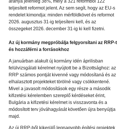
aránya jelenleg 38%, mely a 321 reformból 122
teljesített reformot jelent. Az sem segít, hogy az EU-s
rendelet kimondja: minden mérföldkövet és reformot
2026. augusztus 31-ig teljesíteni kell, és az
összegeket 2026. december 31-ig ki kell fizetni.
Az új kormány megpróbálja felgyorsítani az RRP-t
és hozzáférni a forrásokhoz
A januárban alakult új kormány idén áprilisban
felülvizsgálati kérelmet nyújtott be a Bizottsághoz: az
RRP számos pontját kivenné vagy módosítaná és az
elhalasztott projekteket törölné vagy csökkentené.
Mivel a javasolt módosítások egy része a második
kifizetési kérelemben szereplő kérdéseket érint,
Bulgária a kifizetési kérelmet is visszavonta és a
módosított terv jóváhagyását követően újra benyújtja
majd.
Az új RRP-ből kikerülő legnagyobb építési projektek