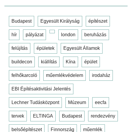
Budapest
Egyesült Királyság
építészet
hír
pályázat
london
beruházás
felújítás
épületek
Egyesült Államok
buildecon
kiállítás
Kína
épület
felhőkarcoló
műemlékvédelem
irodaház
EBI Építésaktivitási Jelentés
Lechner Tudásközpont
Múzeum
eecfa
tervek
ELTINGA
Budapest
rendezvény
belsőépítészet
Finnország
műemlék