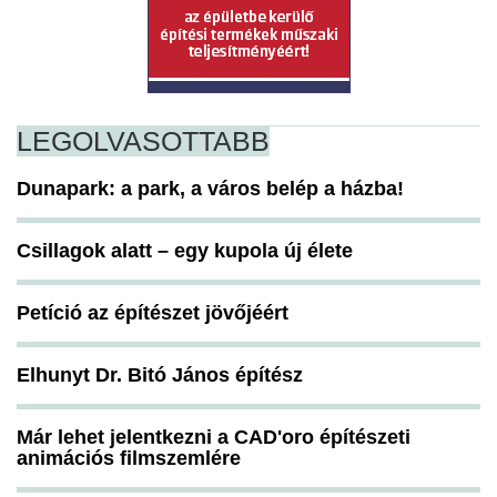
LEGOLVASOTTABB
Dunapark: a park, a város belép a házba!
Csillagok alatt – egy kupola új élete
Petíció az építészet jövőjéért
Elhunyt Dr. Bitó János építész
Már lehet jelentkezni a CAD'oro építészeti
animációs filmszemlére