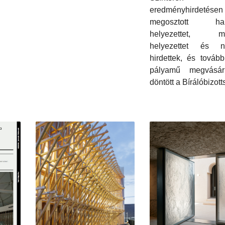
eredményhirdetésen
megosztott har
helyezettet, má
helyezettet és ny
hirdettek, és továb
pályamű megvásárl
döntött a Bírálóbizott