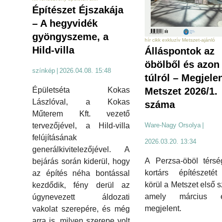
Építészet Éjszakája
– A hegyvidék
gyöngyszeme, a
hír cikk exkluzív Metszet-ajánló
Hild-villa
Álláspontok az
öbölből és azon
színkép
|
2026.04.08. 15:48
túlról – Megjele
Metszet 2026/1.
Épületséta Kokas
Lászlóval, a Kokas
száma
Műterem Kft. vezető
Ware-Nagy Orsolya
|
tervezőjével, a Hild-villa
felújításának
2026.03.20. 13:34
generálkivitelezőjével. A
A Perzsa-öböl térsé
bejárás során kiderül, hogy
kortárs építészetét
az építés néha bontással
körül a Metszet első 
kezdődik, fény derül az
amely március e
úgynevezett áldozati
megjelent.
vakolat szerepére, és még
arra is, milyen szerepe volt