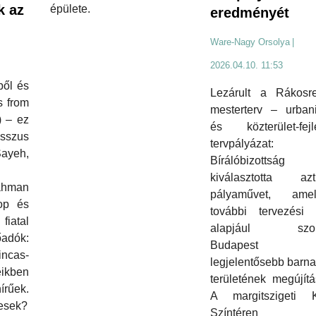
k az
épülete.
eredményét
Ware-Nagy Orsolya
|
2026.04.10. 11:53
ből és
Lezárult a Rákosr
s from
mesterterv – urbani
) – ez
és közterület-fejle
esszus
tervpályáza
ayeh,
Bírálóbizottság
kiválasztotta 
ahman
pályaművet, am
op és
további tervezési
atal
alapjául szolg
őadók:
Budapest e
cas-
legjelentősebb barn
kben
területének megújít
írűek.
A margitszigeti Kr
kesek?
Színtéren ta