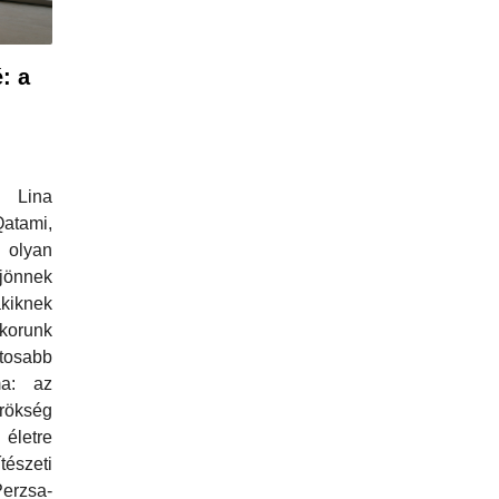
é: a
 Lina
atami,
olyan
 jönnek
iknek
korunk
osabb
ma: az
kség
életre
tészeti
erzsa-