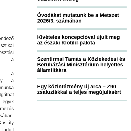
Óvodákat mutatunk be a Metszet
2026/3. számában
Kivételes koncepcióval újult meg
endező
az északi Klotild-palota
sztikai
sztési
Szentirmai Tamás a Közlekedési és
t: a
Beruházási Minisztérium helyettes
államtitkára
azt a
ely a
Egy közintézmény új arca – Z90
 munka
zsaluziákkal a teljes megújulásért
álhat
gyik
amezős
ásában.
istály
rtott