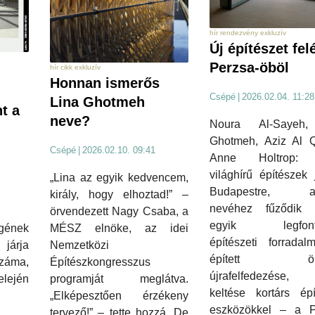
hír rendezvény exkluzív
Új építészet fel
Perzsa-öböl
hír cikk exkluzív
Honnan ismerős
Csépé
|
2026.02.04. 11:28
Lina Ghotmeh
nt a
neve?
Noura Al-Sayeh,
Ghotmeh, Aziz Al Q
Csépé
|
2026.02.10. 09:41
Anne Holtrop: 
világhírű építészek
„Lina az egyik kedvencem,
Budapestre, ak
király, hogy elhoztad!” –
nevéhez fűződik 
örvendezett Nagy Csaba, a
egyik legfont
gének
MÉSZ elnöke, az idei
építészeti forradal
 járja
Nemzetközi
épített örö
száma,
Építészkongresszus
újrafelfedezése, 
lején
programját meglátva.
keltése kortárs épí
„Elképesztően érzékeny
eszközökkel – a P
tervező!” – tette hozzá. De