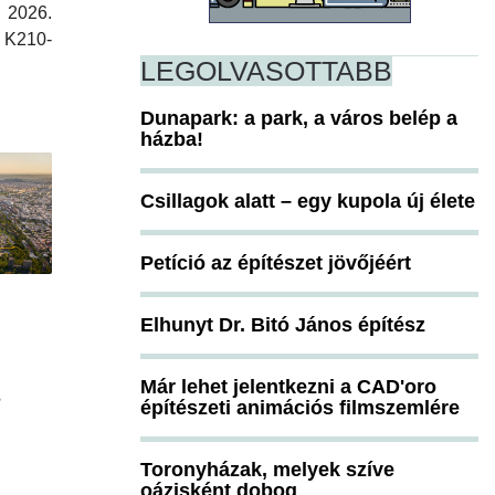
 2026.
 K210-
LEGOLVASOTTABB
Dunapark: a park, a város belép a
házba!
Csillagok alatt – egy kupola új élete
Petíció az építészet jövőjéért
Elhunyt Dr. Bitó János építész
Már lehet jelentkezni a CAD'oro
s
építészeti animációs filmszemlére
Toronyházak, melyek szíve
oázisként dobog