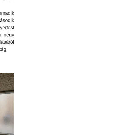
madik
sodik
ertest
bi négy
ásáról
ság.