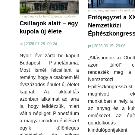
rendezvény épületek cikk exkluzí
Fotójegyzet a XX
hír épületek cikk belsőépítészet exkluzív
Csillagok alatt – egy
Nemzetközi
kupola új élete
Építészkongress
pt
|
2026.07.28. 00:24
pt
|
2026.06.15. 23:06
Nyolc éve zárta be kapuit
„Álláspontok az Öböl
Budapest Planetáriuma.
azon túlról” cí
Most ismét felcsillant a
rendezték meg a X
remény, hogy a csaknem fél
Nemzetközi
évszázados épület új életet
Építészkongresszu
kaphat. Az aktualitás
meghívott elő
azonban alkalmat ad arra
munkáiban a hely, a 
is, hogy felidézzük, miért
az anyag és a kultu
vált a népligeti Planetárium
emlékezet az építé
a magyar modern építészet
gondolkodás
egyik különleges
kiindulópontjaként 