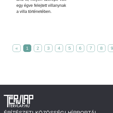
egy égve felejtett villanynak
a villa történetében.
«
1
2
3
4
5
6
7
8
ÉPÍTÉSZETI KÖZÖSSÉGI HÍRPORTÁL