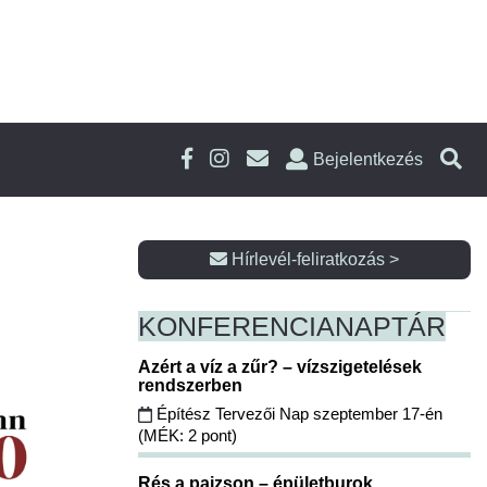
Bejelentkezés
Hírlevél-feliratkozás >
KONFERENCIA
NAPTÁR
Azért a víz a zűr? – vízszigetelések
rendszerben
Építész Tervezői Nap szeptember 17-én
(MÉK: 2 pont)
Rés a pajzson – épületburok