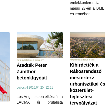
emlékkonferencia
május 27-én a BME
es termében.
hír pályázat tervek cikk
hír épületek cikk exkluzív
Kihirdették a
Átadták Peter
Rákosrendező
Zumthor
mesterterv –
betonkígyóját
urbanisztikai é
sebesp
|
2026.04.20. 12:31
közterület-
fejlesztési
Los Angelesben elkészült a
tervpályázat
LACMA új brutalista