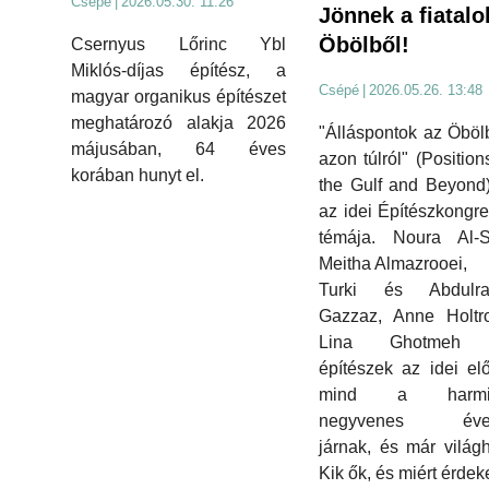
Csépé
|
2026.05.30. 11:26
Jönnek a fiatalo
Öbölből!
Csernyus Lőrinc Ybl
Miklós-díjas építész, a
Csépé
|
2026.05.26. 13:48
magyar organikus építészet
meghatározó alakja 2026
"Álláspontok az Öböl
májusában, 64 éves
azon túlról" (Position
korában hunyt el.
the Gulf and Beyond
az idei Építészkongr
témája. Noura Al-S
Meitha Almazrooei,
Turki és Abdulr
Gazzaz, Anne Holtr
Lina Ghotmeh fi
építészek az idei el
mind a harmin
negyvenes évei
járnak, és már világh
Kik ők, és miért érde