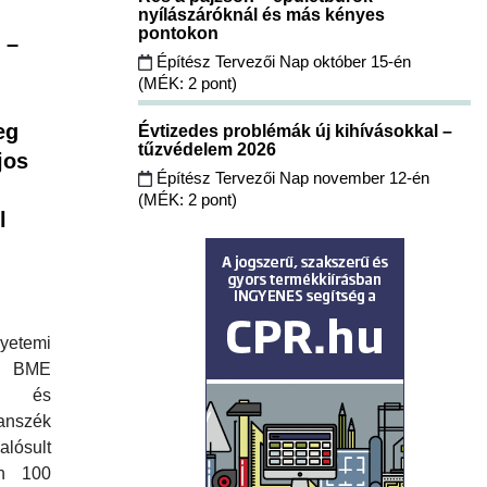
nyílászáróknál és más kényes
pontokon
 –
Építész Tervezői Nap október 15-én
(MÉK: 2 pont)
eg
Évtizedes problémák új kihívásokkal –
tűzvédelem 2026
jos
Építész Tervezői Nap november 12-én
(MÉK: 2 pont)
l
yetemi
 BME
eti és
szék
lósult
n 100