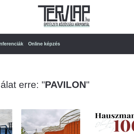
nferenciák
Online képzés
álat erre: "
PAVILON
"