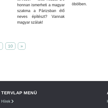
öbölben.
honnan ismerheti a magyar
szakma a Párizsban élő
neves építészt? Vannak
magyar szálak!
9
10
»
TERVLAP MENÜ
Hírek