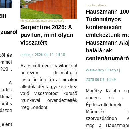
hír cikk exkluzív
v
Hauszmann 100
III.
Tudományos
hír kiállítás épületek cikk exkluzív
Serpentine 2026: A
konferencián
zusról
pavilon, mint olyan
emlékeztünk m
visszatért
Hauszmann Ala
halálának
sebesp
|
2026.06.14. 18:10
ből és
centenáriumáró
mmel
Az elmúlt évek pavilonként
XIII.
Ware-Nagy Orsolya
|
nehezen definiálható
installációi után a mexikói
2026.06.04. 13:49
st. A
alkotók idén a gyökerekhez
adók
Marótzy Katalin eg
való visszatérést kereső
klíma,
docens és a
munkával örvendeztették
rális
Építészettörtén
meg Londont.
szeti
Műemléki Tan
szervezésében va
jelent
meg a Hauszman