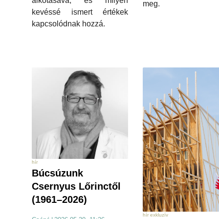
alkotásává, és milyen
meg.
kevéssé ismert értékek
kapcsolódnak hozzá.
hír
Búcsúzunk
Csernyus Lőrinctől
(1961–2026)
hír exkluzív