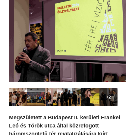
+2
Megszületett a Budapest II. kerületi Frankel
Leó és Török utca által közrefogott
háromszögletű tér revitalizálására kiírt