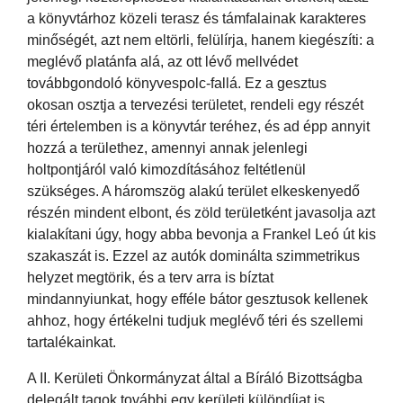
a könyvtárhoz közeli terasz és támfalainak karakteres
minőségét, azt nem eltörli, felülírja, hanem kiegészíti: a
meglévő platánfa alá, az ott lévő mellvédet
továbbgondoló könyvespolc-fallá. Ez a gesztus
okosan osztja a tervezési területet, rendeli egy részét
téri értelemben is a könyvtár teréhez, és ad épp annyit
hozzá a területhez, amennyi annak jelenlegi
holtpontjáról való kimozdításához feltétlenül
szükséges. A háromszög alakú terület elkeskenyedő
részén mindent elbont, és zöld területként javasolja azt
kialakítani úgy, hogy abba bevonja a Frankel Leó út kis
szakaszát is. Ezzel az autók dominálta szimmetrikus
helyzet megtörik, és a terv arra is bíztat
mindannyiunkat, hogy efféle bátor gesztusok kellenek
ahhoz, hogy értékelni tudjuk meglévő téri és szellemi
tartalékainkat.
A II. Kerületi Önkormányzat által a Bíráló Bizottságba
delegált tagok további egy kerületi különdíjat is