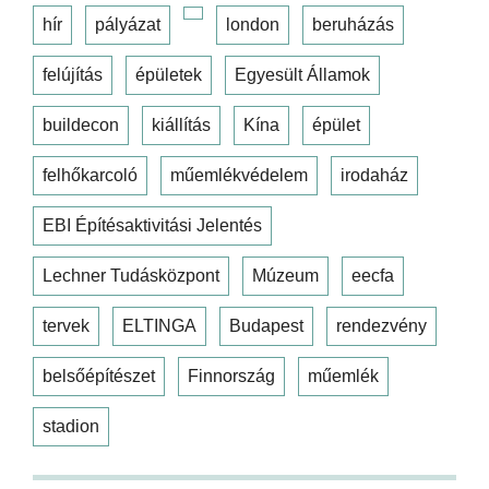
hír
pályázat
london
beruházás
felújítás
épületek
Egyesült Államok
buildecon
kiállítás
Kína
épület
felhőkarcoló
műemlékvédelem
irodaház
EBI Építésaktivitási Jelentés
Lechner Tudásközpont
Múzeum
eecfa
tervek
ELTINGA
Budapest
rendezvény
belsőépítészet
Finnország
műemlék
stadion