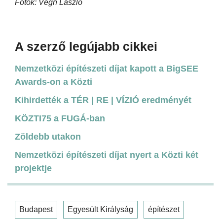
Fotók: Végh László
A szerző legújabb cikkei
Nemzetközi építészeti díjat kapott a BigSEE
Awards-on a Közti
Kihirdették a TÉR | RE | VÍZIÓ eredményét
KÖZTI75 a FUGÁ-ban
Zöldebb utakon
Nemzetközi építészeti díjat nyert a Közti két
projektje
Budapest
Egyesült Királyság
építészet