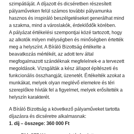
szimpátiáját. A díjazott és dicséretben részesített
pályaműveken felül számos további pályamunka
hasznos és inspiráló beszélgetéseket generálhat mind
a szakma, mind a városlakók, érdeklődők körében.
A pályázat értékelési szempontjai közé tartozott, hogy
az alkotók milyen mélységben és minőségben értették
meg a helyszínt. A Bíráló Bizottság értékelte a
beavatkozás mértékét, az adott terv által
megfogalmazott szándéknak megfelelnek-e a tervezett
megoldások. Vizsgálták a kész állapot építészeti és
funkcionális összhangját, üzenetét. Értékelték azokat a
munkákat, melyek olyan meglévő elemekre és téri
szereplőkre hívták fel a figyelmet, melyek erősítették a
helyszín karakterét.
A Bíráló Bizottság a következő pályaműveket tartotta
díjazásra és dicséretre alkalmasnak:
1. díj – összege: 360 000 Ft