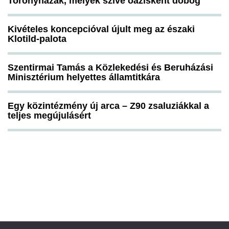
Toronyházak, melyek szíve oázisként dobog
Kivételes koncepcióval újult meg az északi
Klotild-palota
Szentirmai Tamás a Közlekedési és Beruházási
Minisztérium helyettes államtitkára
Egy közintézmény új arca – Z90 zsaluziákkal a
teljes megújulásért