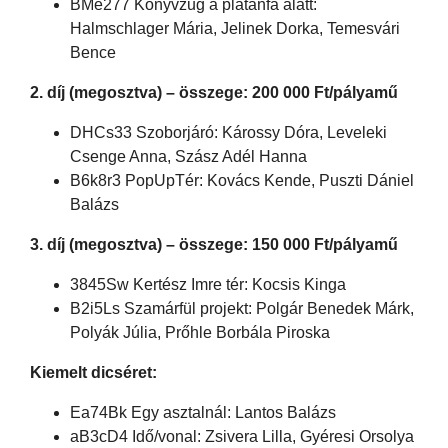
BMe277 Könyvzug a platánfa alatt:
Halmschlager Mária, Jelinek Dorka, Temesvári
Bence
2. díj (megosztva) – összege: 200 000 Ft/pályamű
DHCs33 Szoborjáró: Károssy Dóra, Leveleki
Csenge Anna, Szász Adél Hanna
B6k8r3 PopUpTér: Kovács Kende, Puszti Dániel
Balázs
3. díj (megosztva) – összege: 150 000 Ft/pályamű
3845Sw Kertész Imre tér: Kocsis Kinga
B2i5Ls Szamárfül projekt: Polgár Benedek Márk,
Polyák Júlia, Prőhle Borbála Piroska
Kiemelt dicséret:
Ea74Bk Egy asztalnál: Lantos Balázs
aB3cD4 Idő/vonal: Zsivera Lilla, Gyéresi Orsolya