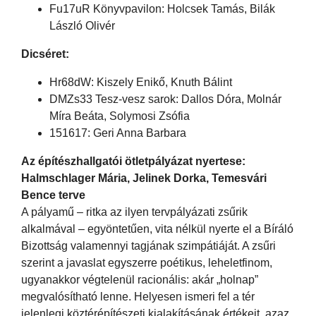
Fu17uR Könyvpavilon: Holcsek Tamás, Bilák
László Olivér
Dicséret:
Hr68dW: Kiszely Enikő, Knuth Bálint
DMZs33 Tesz-vesz sarok: Dallos Dóra, Molnár
Míra Beáta, Solymosi Zsófia
151617: Geri Anna Barbara
Az építészhallgatói ötletpályázat nyertese:
Halmschlager Mária, Jelinek Dorka, Temesvári
Bence terve
A pályamű – ritka az ilyen tervpályázati zsűrik
alkalmával – egyöntetűen, vita nélkül nyerte el a Bíráló
Bizottság valamennyi tagjának szimpátiáját. A zsűri
szerint a javaslat egyszerre poétikus, leheletfinom,
ugyanakkor végtelenül racionális: akár „holnap”
megvalósítható lenne. Helyesen ismeri fel a tér
jelenlegi köztérépítészeti kialakításának értékeit, azaz