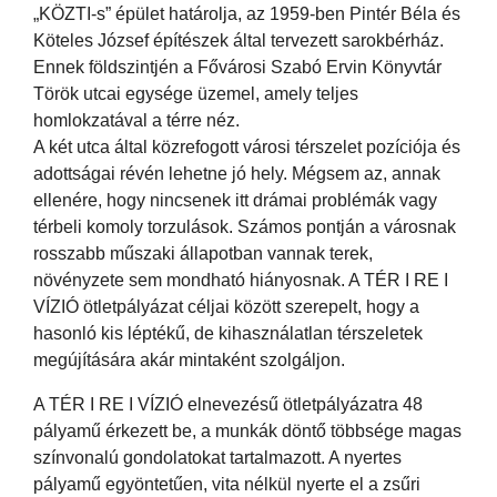
„KÖZTI-s” épület határolja, az 1959-ben Pintér Béla és
Köteles József építészek által tervezett sarokbérház.
Ennek földszintjén a Fővárosi Szabó Ervin Könyvtár
Török utcai egysége üzemel, amely teljes
homlokzatával a térre néz.
A két utca által közrefogott városi térszelet pozíciója és
adottságai révén lehetne jó hely. Mégsem az, annak
ellenére, hogy nincsenek itt drámai problémák vagy
térbeli komoly torzulások. Számos pontján a városnak
rosszabb műszaki állapotban vannak terek,
növényzete sem mondható hiányosnak. A TÉR I RE I
VÍZIÓ ötletpályázat céljai között szerepelt, hogy a
hasonló kis léptékű, de kihasználatlan térszeletek
megújítására akár mintaként szolgáljon.
A TÉR I RE I VÍZIÓ elnevezésű ötletpályázatra 48
pályamű érkezett be, a munkák döntő többsége magas
színvonalú gondolatokat tartalmazott. A nyertes
pályamű egyöntetűen, vita nélkül nyerte el a zsűri