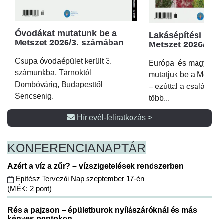
Óvodákat mutatunk be a
Lakásépítési kör
Metszet 2026/3. számában
Metszet 2026/2.
Csupa óvodaépület került 3.
Európai és magyar p
számunkba, Tárnoktól
mutatjuk be a Metsz
Dombóvárig, Budapesttől
– ezúttal a családi 
Sencsenig.
több...
Hírlevél-feliratkozás >
KONFERENCIA
NAPTÁR
Azért a víz a zűr? – vízszigetelések rendszerben
Építész Tervezői Nap szeptember 17-én
(MÉK: 2 pont)
Rés a pajzson – épületburok nyílászáróknál és más
kényes pontokon