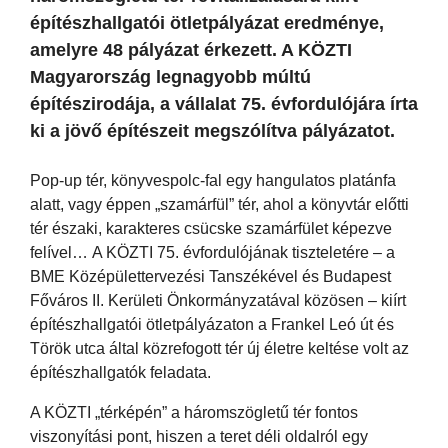
építészhallgatói ötletpályázat eredménye,
amelyre 48 pályázat érkezett. A KÖZTI
Magyarország legnagyobb múltú
építészirodája, a vállalat 75. évfordulójára írta
ki a jövő építészeit megszólítva pályázatot.
Pop-up tér, könyvespolc-fal egy hangulatos platánfa
alatt, vagy éppen „szamárfül” tér, ahol a könyvtár előtti
tér északi, karakteres csücske szamárfület képezve
felível… A KÖZTI 75. évfordulójának tiszteletére – a
BME Középülettervezési Tanszékével és Budapest
Főváros II. Kerületi Önkormányzatával közösen – kiírt
építészhallgatói ötletpályázaton a Frankel Leó út és
Török utca által közrefogott tér új életre keltése volt az
építészhallgatók feladata.
A KÖZTI „térképén” a háromszögletű tér fontos
viszonyítási pont, hiszen a teret déli oldalról egy