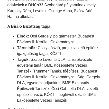
odaítéltek a DHCs33 Szoborjáró pályaműnek, mely
Károssy Dóra, Leveleki Csenge Anna, Szász Adél
Hanna alkotása.
A Bíráló Bizottság tagjai:
Elnök:
Őrsi Gergely, polgármester, Budapest
Főváros II. Kerületi Önkormányzat
Társelnök:
Csízy László, projektvezető építész,
igazgatóság tagja, KÖZTI
Tagok:
Szabó Levente DLA, tanszékvezető
egyetemi tanár, BME Középülettervezési
Tanszék; Trummer Tamás, főépítész, Budapest
Főváros II. Kerületi Önkormányzat; Sági Gergely
DLA, egyetemi adjunktus, BME Exploratív
Építészeti Tanszék; Öcsi Gabriella DLA, vezető
építésztervező, KÖZTI, meghívott oktató, BME
Lakóépülettervezési Tanszék