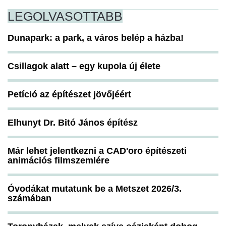
LEGOLVASOTTABB
Dunapark: a park, a város belép a házba!
Csillagok alatt – egy kupola új élete
Petíció az építészet jövőjéért
Elhunyt Dr. Bitó János építész
Már lehet jelentkezni a CAD'oro építészeti
animációs filmszemlére
Óvodákat mutatunk be a Metszet 2026/3.
számában