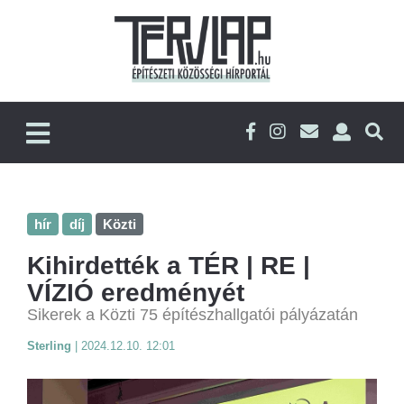
hír
díj
Közti
Kihirdették a TÉR | RE |
VÍZIÓ eredményét
Sikerek a Közti 75 építészhallgatói pályázatán
Sterling
|
2024.12.10. 12:01