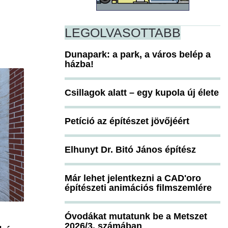
LEGOLVASOTTABB
Dunapark: a park, a város belép a
házba!
Csillagok alatt – egy kupola új élete
Petíció az építészet jövőjéért
Elhunyt Dr. Bitó János építész
Már lehet jelentkezni a CAD'oro
építészeti animációs filmszemlére
Óvodákat mutatunk be a Metszet
2026/3. számában