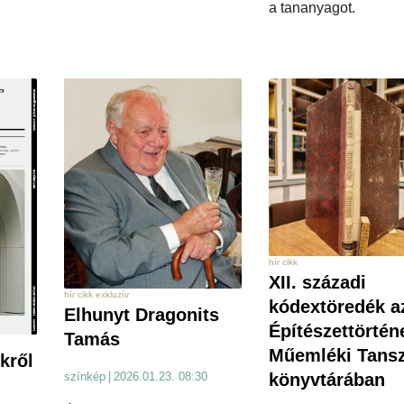
a tananyagot.
hír cikk
XII. századi
hír cikk exkluzív
kódextöredék a
Elhunyt Dragonits
Építészettörtén
Tamás
Műemléki Tans
kről
könyvtárában
színkép
|
2026.01.23. 08:30