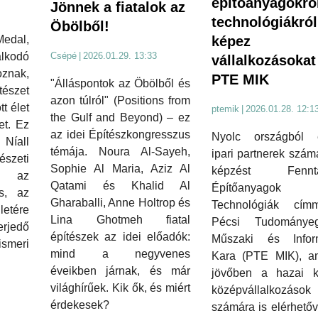
építőanyagokró
Jönnek a fiatalok az
technológiákról
Öbölből!
dal,
képez
lkodó
Csépé
|
2026.01.29. 13:33
vállalkozásokat
znak,
PTE MIK
"Álláspontok az Öbölből és
zet
azon túlról" (Positions from
tt élet
ptemik
|
2026.01.28. 12:1
the Gulf and Beyond) – ez
et. Ez
az idei Építészkongresszus
Nyolc országból 
íall
témája. Noura Al-Sayeh,
ipari partnerek számá
szeti
Sophie Al Maria, Aziz Al
képzést Fenntar
s az
Qatami és Khalid Al
Építőanyago
s, az
Gharaballi, Anne Holtrop és
Technológiák cí
ületére
Lina Ghotmeh fiatal
Pécsi Tudománye
jedő
építészek az idei előadók:
Műszaki és Inform
ismeri
mind a negyvenes
Kara (PTE MIK), a
éveikben járnak, és már
jövőben a hazai k
világhírűek. Kik ők, és miért
középvállalkozások 
érdekesek?
számára is elérhetőv