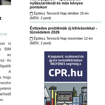
nyílászáróknál és más kényes
pontokon
Építész Tervezői Nap október 15-én
t
(MÉK: 2 pont)
Évtizedes problémák új kihívásokkal –
tűzvédelem 2026
22:04
Építész Tervezői Nap november 12-én
(MÉK: 2 pont)
ban is
os BIM
át az
ész- és
lgatók
. A
, hogy
vezési
yetemi
érhető
on.