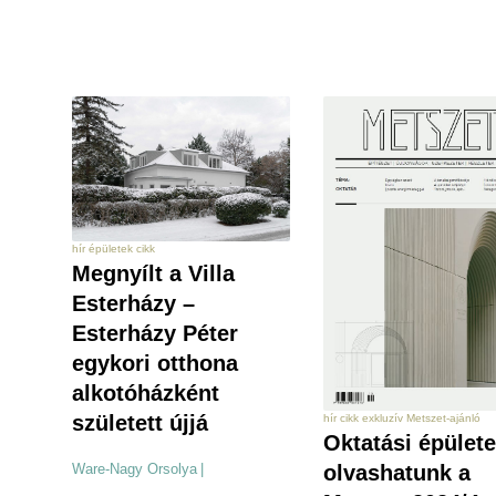
hír épületek cikk
Megnyílt a Villa
Esterházy –
Esterházy Péter
egykori otthona
alkotóházként
született újjá
hír cikk exkluzív Metszet-ajánló
Oktatási épülete
olvashatunk a
Ware-Nagy Orsolya
|