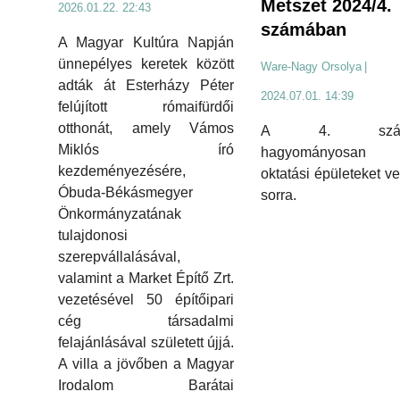
Metszet 2024/4.
2026.01.22. 22:43
számában
A Magyar Kultúra Napján
ünnepélyes keretek között
Ware-Nagy Orsolya
|
adták át Esterházy Péter
2024.07.01. 14:39
felújított rómaifürdői
otthonát, amely Vámos
A 4. szám
Miklós író
hagyományosa
kezdeményezésére,
oktatási épületeket v
Óbuda-Békásmegyer
sorra.
Önkormányzatának
tulajdonosi
szerepvállalásával,
valamint a Market Építő Zrt.
vezetésével 50 építőipari
cég társadalmi
felajánlásával született újjá.
A villa a jövőben a Magyar
Irodalom Barátai