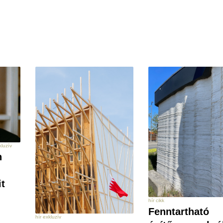
kluzív
n
t
hír cikk
Fenntartható
hír exkluzív