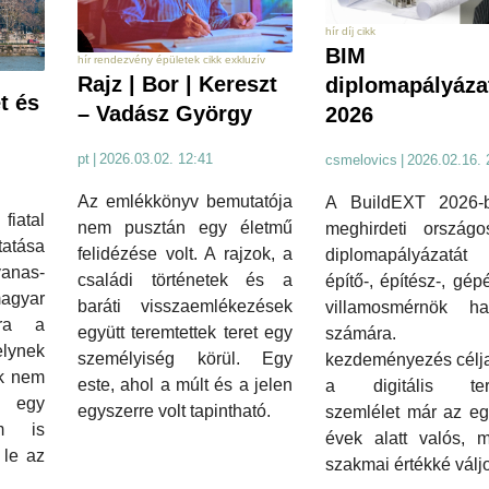
hír díj cikk
BIM
hír rendezvény épületek cikk exkluzív
Rajz | Bor | Kereszt
diplomapályáza
t és
– Vadász György
2026
pt
|
2026.03.02. 12:41
csmelovics
|
2026.02.16. 
Az emlékkönyv bemutatója
A BuildEXT 2026-
tal
nem pusztán egy életmű
meghirdeti ország
tatása
felidézése volt. A rajzok, a
diplomapályázat
anas-
családi történetek és a
építő-, építész-, gép
agyar
baráti visszaemlékezések
villamosmérnök hal
rra a
együtt teremtettek teret egy
számára
ynek
személyiség körül. Egy
kezdeményezés célja
ok nem
este, ahol a múlt és a jelen
a digitális ter
k egy
egyszerre volt tapintható.
szemlélet már az eg
m is
évek alatt valós, m
 le az
szakmai értékké válj