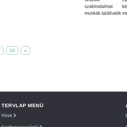
szakirodalmat kép
munkák találhatók m
9
10
»
TERVLAP MENÜ
Hírek