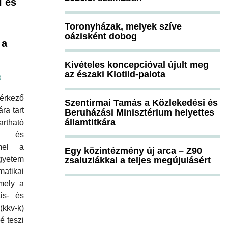
l és
Toronyházak, melyek szíve
oázisként dobog
 a
Kivételes koncepcióval újult meg
az északi Klotild-palota
3
érkező
Szentirmai Tamás a Közlekedési és
ra tart
Beruházási Minisztérium helyettes
államtitkára
tható
k és
mmel a
Egy közintézmény új arca – Z90
gyetem
zsaluziákkal a teljes megújulásért
atikai
mely a
is- és
(kkv-k)
é teszi