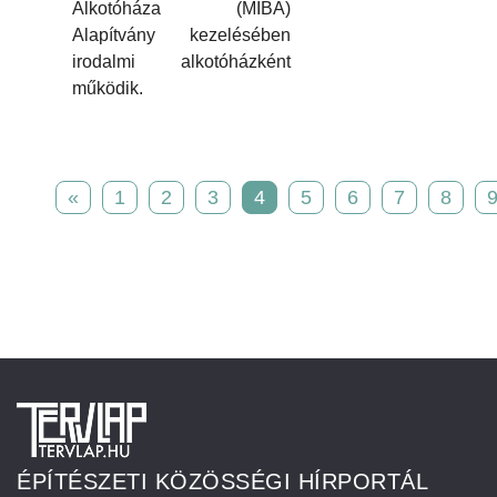
Alkotóháza (MIBA)
Alapítvány kezelésében
irodalmi alkotóházként
működik.
«
1
2
3
4
5
6
7
8
ÉPÍTÉSZETI KÖZÖSSÉGI HÍRPORTÁL