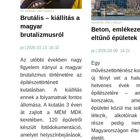
hír kiállítás cikk exkluzív
Brutális – kiállítás a
épületek cikk exkluzív
magyar
Beton, emlékeze
brutalizmusról
eltűnő épületek
pt
|
2026.03.13. 16:32
pt
|
2026.03.09. 14:21
Az utóbbi években nagy
Egy fia
figyelem irányul a magyar
művészettörténész ku
brutalizmus történetére az
új fényt vet a hatv
építészettörténeti
hetvenes évek m
kutatásban. A kiállítás
építészetére – a
ennek a folyamatnak fontos
korszakra, amel
állomása. A kutatás 3 éven
épületei közül ma s
át zajlott a MÉM MDK
létezik, alkotóina
keretében. 120 épületről
része pedig ne
készült fotódokumentáció,
Magyarországon élte
amelyet helyszínbejárások,
életét.