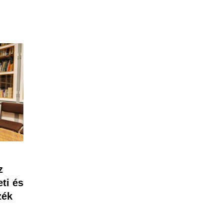
z
eti és
zék