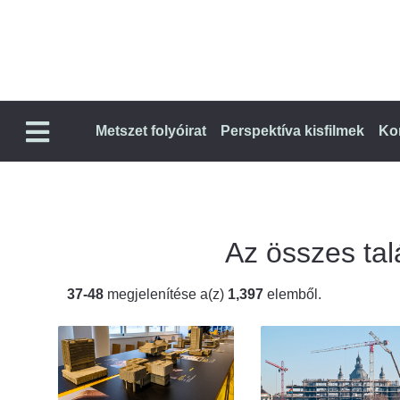
Metszet folyóirat
Perspektíva kisfilmek
Ko
Az összes talá
37-48
megjelenítése a(z)
1,397
elemből.