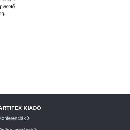
viselő
eg.
ARTIFEX KIADÓ
Konferenciák