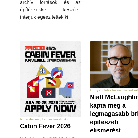
archív források és az
építészekkel készített
interjúk egészítettek ki.
hír díj épületek belsőépítészet ex
Níall McLaughli
kapta meg a
legmagasabb bri
hír rendezvény képzés tervek cikk
építészeti
Cabin Fever 2026
elismerést