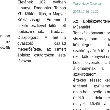
Életének 102. évében
Ware-Nagy Orsolya
|
elhunyt Dragonits Tamás
2025.12.16. 11:30
Ybl Miklós-díjas, a Magyar
Köztársasági Érdemrend
Az Építészettörté
tisztikeresztjével kitüntetett
Műemléki
építészmérnök, Budavár
Tanszék könyvtára o
ban
Díszpolgára. A hírt a
viszonylatban is eg
n az
gyászoló család
különleges tan
esszük
megerősítette, az ismert
szakkönyvtár. A több
építész csütörtökön este
ezer kötet könyvet é
távozott.
kötet folyóiratot ta
állománynak a k
szakirodalom m
értékes részét ké
történeti gyűjtemé
azon belül pedig a m
értékű dokumen
melyek között a 
századi építé