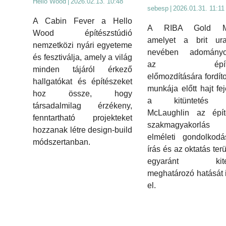
Hello Wood
|
2026.02.13. 10:48
sebesp
|
2026.01.31. 11:11
A Cabin Fever a Hello
A RIBA Gold Me
Wood építészstúdió
amelyet a brit ura
nemzetközi nyári egyeteme
nevében adományo
és fesztiválja, amely a világ
az építés
minden tájáról érkező
előmozdítására fordíto
hallgatókat és építészeket
munkája előtt hajt fej
hoz össze, hogy
a kitüntetés N
társadalmilag érzékeny,
McLaughlin az építé
fenntartható projekteket
szakmagyakorlá
hozzanak létre design-build
elméleti gondolkodá
módszertanban.
írás és az oktatás ter
egyaránt kiter
meghatározó hatását 
el.