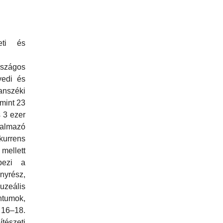
neti és
rszágos
yedi és
széki
 mint 23
s 3 ezer
rtalmazó
urrens
ellett
pezi a
nyrész,
uzeális
tumok,
16–18.
szeti