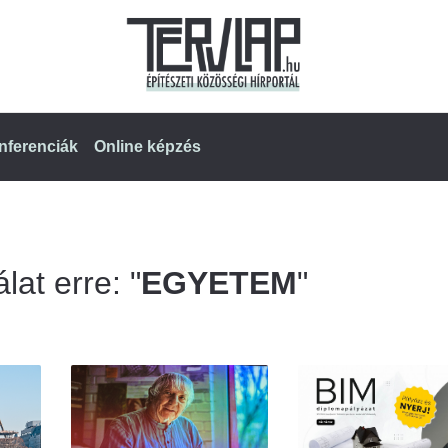
nferenciák
Online képzés
lat erre: "
EGYETEM
"