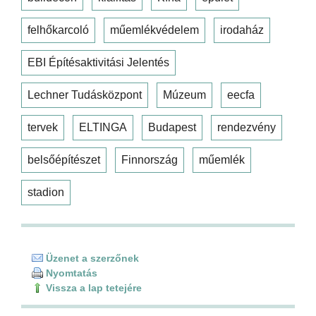
felhőkarcoló
műemlékvédelem
irodaház
EBI Építésaktivitási Jelentés
Lechner Tudásközpont
Múzeum
eecfa
tervek
ELTINGA
Budapest
rendezvény
belsőépítészet
Finnország
műemlék
stadion
Üzenet a szerzőnek
Nyomtatás
Vissza a lap tetejére