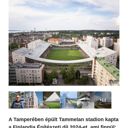
+13
A Tamperében épült Tammelan stadion kapta
a Finlandia Építészeti díj 2024-et, ami finnül: