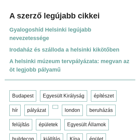
A szerző legújabb cikkei
Gyalogoshíd Helsinki legújabb
nevezetessége
Irodaház és szálloda a helsinki kikötőben
A helsinki múzeum tervpályázata: megvan az
öt legjobb pályamű
Budapest
Egyesült Királyság
építészet
hír
pályázat
london
beruházás
felújítás
épületek
Egyesült Államok
buildecon
kiállítás
Kína
épület