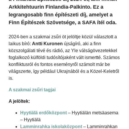
Arkkitehtuurin Finlandia-Palkinto. Ez a
legrangosabb finn építészeti díj, amelyet a
Finn Építészek Szövetsége, a SAFA ítél oda.
2024-ben a szakmai zsűri öt jelöltje közül választott a
laikus bíró:
Antti Kuronen
újságíró, aki a finn
közszolgálati tévé és rádió, az Yle válságövezetekkel
foglalkozó külföldi tudósítójaként vált ismertté. Számos
konfliktusról és fontos eseményről számolt már be
világszerte, így például Ukrajnából és a Közel-Keletről
is.
A szakmai zsűri tagjai
A jelöltek:
Hyytiälä erdőközpont
– Hyytiälän metsäasema
– Hyytiälä
Lamminrahka iskolaközpont
– Lamminrahkan