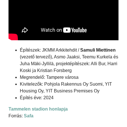
Építészek: JKMM Arkkitehdit /
Samuli Miettinen
(vezető tervező), Asmo Jaaksi, Teemu Kurkela és
Juha Mäki-Jyllilä, projektépítészek: Alli Bur, Harri
Koski ja Kristian Forsberg
Megrendelő: Tampere városa
Kivitelezők: Pohjola Rakennus Oy Suomi, YIT
Housing Oy, YIT Business Premises Oy
Építés éve: 2024
Tammelen stadion honlapja
Forrás:
Safa