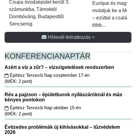
Csupa óvodaépület került 3.
Európai és magyar p
számunkba, Tárnoktól
mutatjuk be a Metsz
Dombóvárig, Budapesttől
– ezúttal a családi 
Sencsenig.
több...
Hírlevél-feliratkozás >
KONFERENCIA
NAPTÁR
Azért a víz a zűr? – vízszigetelések rendszerben
Építész Tervezői Nap szeptember 17-én
(MÉK: 2 pont)
Rés a pajzson – épületburok nyílászáróknál és más
kényes pontokon
Építész Tervezői Nap október 15-én
(MÉK: 2 pont)
Évtizedes problémák új kihívásokkal – tűzvédelem
2026