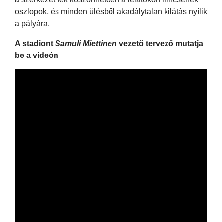
oszlopok, és minden ülésből akadálytalan kilátás nyílik
a pályára.
A stadiont
Samuli Miettinen
vezető tervező mutatja
be a videón