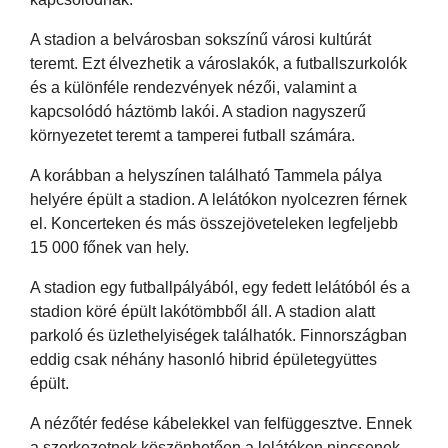
A stadion a belvárosban sokszínű városi kultúrát
teremt. Ezt élvezhetik a városlakók, a futballszurkolók
és a különféle rendezvények nézői, valamint a
kapcsolódó háztömb lakói. A stadion nagyszerű
környezetet teremt a tamperei futball számára.
A korábban a helyszínen található Tammela pálya
helyére épült a stadion. A lelátókon nyolcezren férnek
el. Koncerteken és más összejöveteleken legfeljebb
15 000 főnek van hely.
A stadion egy futballpályából, egy fedett lelátóból és a
stadion köré épült lakótömbből áll. A stadion alatt
parkoló és üzlethelyiségek találhatók. Finnországban
eddig csak néhány hasonló hibrid épületegyüttes
épült.
A nézőtér fedése kábelekkel van felfüggesztve. Ennek
a szerkezetnek köszönhetően a lelátókon nincsenek