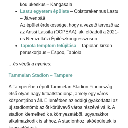
koulukeskus – Kangasala
Lastu egyetem épülete
– Opistorakennus Lastu
– Järvenpää
Az épület érdekessége, hogy a vezető tervező az
az Anssi Lassila (OOPEAA), aki előadott a 2021-
es Nemzetközi Építészkongresszuson.
Tapiola templom felújítása
– Tapiolan kirkon
peruskorjaus – Espoo, Tapiola
…és végül a nyertes:
Tammelan Stadion – Tampere
A Tamperében épült Tammelan Stadion Finnország
első olyan nagy futballstadionja, amely egy város
központjában áll. Ellentétben az eddigi gyakorlattal az
új stadiontömb az őt körülvevő város részévé válik. A
stadion kiemelkedik a környezetéből, ugyanakkor
alkalmazkodik is ahhoz. A stadionhoz lakóépületek is
kapcsolódnak.