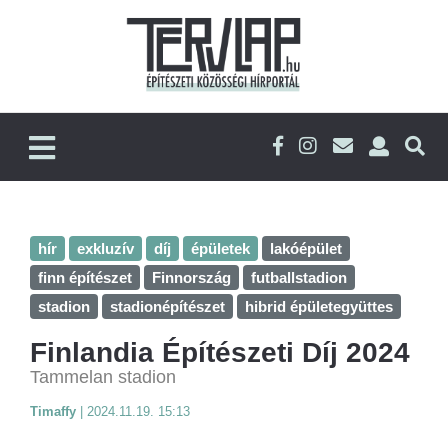
hír
exkluzív
díj
épületek
lakóépület
finn építészet
Finnország
futballstadion
stadion
stadionépítészet
hibrid épületegyüttes
Finlandia Építészeti Díj 2024
Tammelan stadion
Timaffy
|
2024.11.19. 15:13