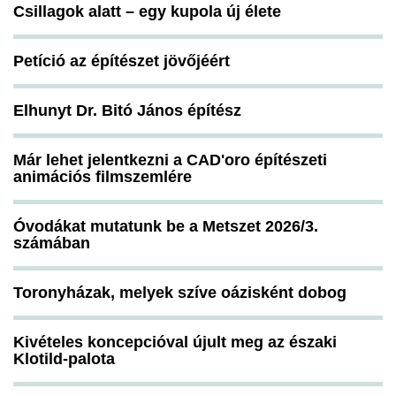
Csillagok alatt – egy kupola új élete
Petíció az építészet jövőjéért
Elhunyt Dr. Bitó János építész
Már lehet jelentkezni a CAD'oro építészeti
animációs filmszemlére
Óvodákat mutatunk be a Metszet 2026/3.
számában
Toronyházak, melyek szíve oázisként dobog
Kivételes koncepcióval újult meg az északi
Klotild-palota