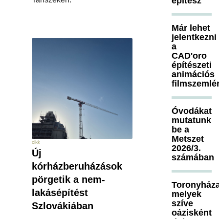
építész
Már lehet
jelentkezni
a
CAD'oro
építészeti
animációs
filmszemlé
Óvodákat
mutatunk
be a
Metszet
cikk
2026/3.
Új
számában
kórházberuházások
pörgetik a nem-
Toronyháza
lakásépítést
melyek
szíve
Szlovákiában
oázisként