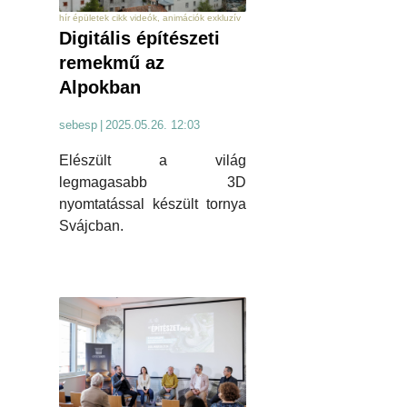
hír épületek cikk videók, animációk exkluzív
Digitális építészeti
remekmű az
Alpokban
sebesp
|
2025.05.26. 12:03
Elészült a világ
legmagasabb 3D
nyomtatással készült tornya
Svájcban.