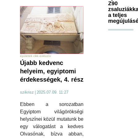
Z90
zsaluziákka
a teljes
megújulásé
épületek cikk exkluzív
Újabb kedvenc
helyeim, egyiptomi
érdekességek, 4. rész
szikrisz
|
2025.07.09. 11:27
Ebben a sorozatban
Egyiptom világörökségi
helyszínei közül mutatunk be
egy válogatást a kedves
Olvasónak, bízva abban,