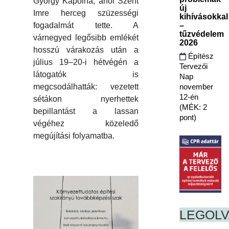
György Kápolna, ahol Szent
új
Imre herceg szüzességi
kihívásokkal
–
fogadalmát tette. A
tűzvédelem
várnegyed legősibb emlékét
2026
hosszú várakozás után a
Építész
július 19–20-i hétvégén a
Tervezői
látogatók is
Nap
november
megcsodálhatták: vezetett
12-én
sétákon nyerhettek
(MÉK: 2
bepillantást a lassan
pont)
végéhez közeledő
megújítási folyamatba.
LEGOL