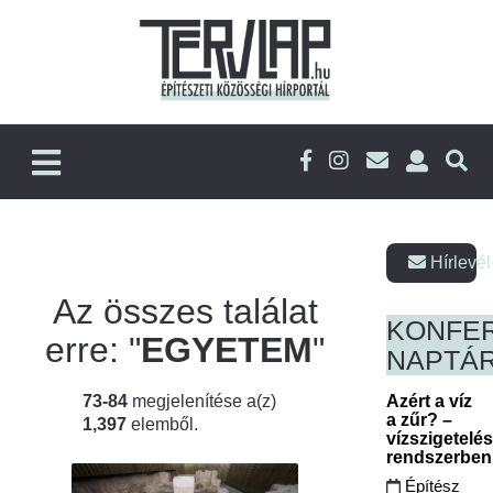
Hírlevél
Az összes találat
KONFE
erre: "
EGYETEM
"
NAPTÁ
73-84
megjelenítése a(z)
Azért a víz
a zűr? –
1,397
elemből.
vízszigetelé
rendszerbe
Építész