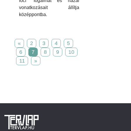
loci” fogalmát és hazai
vonatkozásait állítja
középpontba.
«
2
3
4
5
6
7
8
9
10
11
»