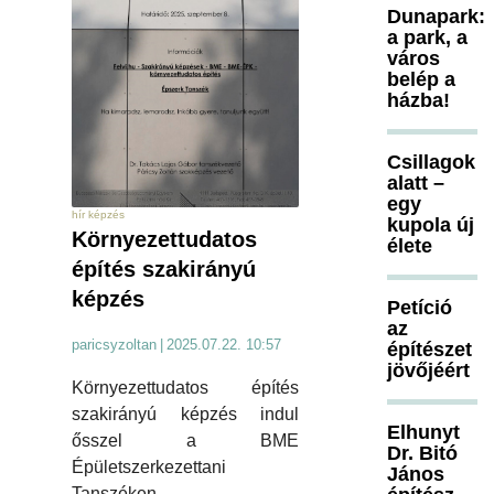
Dunapark:
a park, a
város
belép a
házba!
Csillagok
alatt –
egy
hír képzés
kupola új
Környezettudatos
élete
építés szakirányú
képzés
Petíció
az
paricsyzoltan
|
2025.07.22. 10:57
építészet
jövőjéért
Környezettudatos építés
szakirányú képzés indul
Elhunyt
ősszel a BME
Dr. Bitó
Épületszerkezettani
János
Tanszéken.