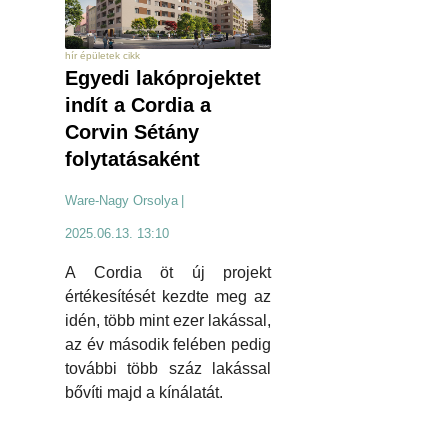
hír épületek cikk
Egyedi lakóprojektet
indít a Cordia a
Corvin Sétány
folytatásaként
Ware-Nagy Orsolya
|
2025.06.13. 13:10
A Cordia öt új projekt
értékesítését kezdte meg az
idén, több mint ezer lakással,
az év második felében pedig
további több száz lakással
bővíti majd a kínálatát.