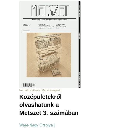
hír cikk exkluzív Metszet-ajánló
Középületekről
olvashatunk a
Metszet 3. számában
Ware-Nagy Orsolya
|