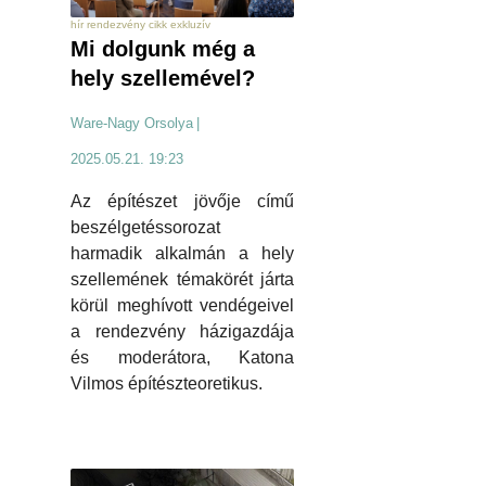
hír rendezvény cikk exkluzív
Mi dolgunk még a
hely szellemével?
Ware-Nagy Orsolya
|
2025.05.21. 19:23
Az építészet jövője című
beszélgetéssorozat
harmadik alkalmán a hely
szellemének témakörét járta
körül meghívott vendégeivel
a rendezvény házigazdája
és moderátora, Katona
Vilmos építészteoretikus.