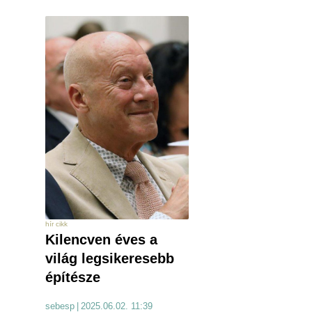
hír cikk
Kilencven éves a
világ legsikeresebb
építésze
sebesp
|
2025.06.02. 11:39