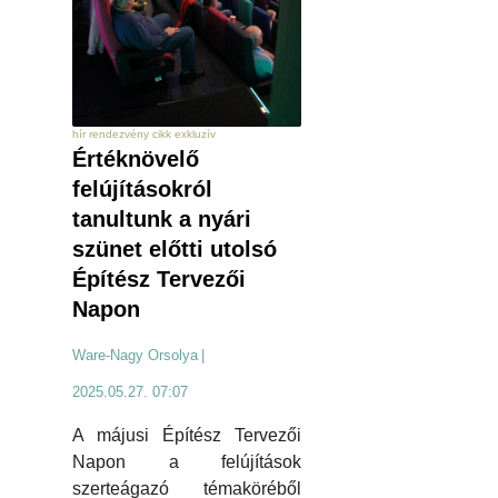
hír rendezvény cikk exkluzív
Értéknövelő
felújításokról
tanultunk a nyári
szünet előtti utolsó
Építész Tervezői
Napon
Ware-Nagy Orsolya
|
2025.05.27. 07:07
A májusi Építész Tervezői
Napon a felújítások
szerteágazó témaköréből