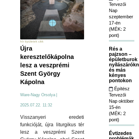
Tervezői
Nap
szeptember
17-én
(MÉK: 2
pont)
hír épületek cikk
Újra
Rés a
pajzson –
keresztelőkápolna
épületburok
lesz a veszprémi
nyílászárókn
és más
Szent György
kényes
pontokon
Kápolna
Építész
Tervezői
Ware-Nagy Orsolya
|
Nap október
2025.07.22. 11:32
15-én
(MÉK: 2
Visszanyeri eredeti
pont)
funkcióját, újra liturgikus tér
lesz a veszprémi Szent
Évtizedes
problémák