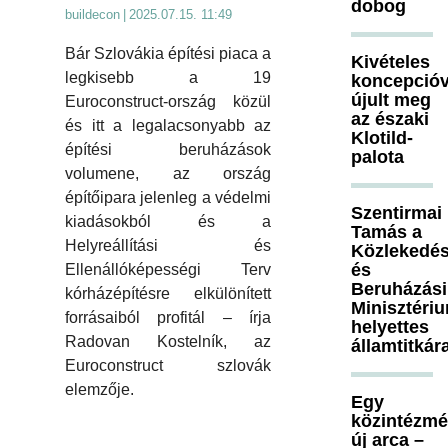
dobog
buildecon
|
2025.07.15. 11:49
Bár Szlovákia építési piaca a
Kivételes
legkisebb a 19
koncepcióv
újult meg
Euroconstruct-ország közül
az északi
és itt a legalacsonyabb az
Klotild-
építési beruházások
palota
volumene, az ország
építőipara jelenleg a védelmi
Szentirmai
kiadásokból és a
Tamás a
Helyreállítási és
Közlekedés
és
Ellenállóképességi Terv
Beruházási
kórházépítésre elkülönített
Minisztéri
forrásaiból profitál – írja
helyettes
Radovan Kostelník, az
államtitkár
Euroconstruct szlovák
elemzője.
Egy
közintézm
új arca –