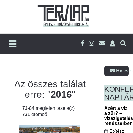
Hírlevél
Az összes találat
KONFE
erre: "
2016
"
NAPTÁ
73-84
megjelenítése a(z)
Azért a víz
a zűr? –
731
elemből.
vízszigetelé
rendszerbe
Építész