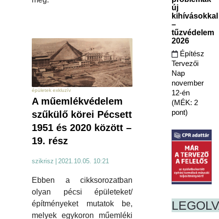
új
kihívásokkal
–
tűzvédelem
2026
Építész
Tervezői
Nap
november
épületek exkluzív
12-én
A műemlékvédelem
(MÉK: 2
pont)
szűkülő körei Pécsett
1951 és 2020 között –
19. rész
szikrisz
|
2021.10.05. 10:21
Ebben a cikksorozatban
olyan pécsi épületeket/
LEGOL
építményeket mutatok be,
melyek egykoron műemléki