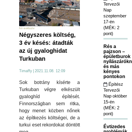
Tervezői
Nap
szeptember
17-én
(MÉK: 2
hír exkluzív
pont)
Négyszeres költség,
3 év késés: átadták
Rés a
az új gyaloghidat
pajzson –
épületburok
Turkuban
nyílászárókn
és más
Timaffy
|
2021.11.08. 12:09
kényes
pontokon
Sok botrány kísérte a
Építész
Turkuban végre elkészült
Tervezői
Nap október
gyaloghíd építését.
15-én
Finnországban sem ritka,
(MÉK: 2
hogy menet közben nőnek
pont)
az építkezés költségei, de a
turkui eset rekordokat döntött
Évtizedes
problémák
meg.