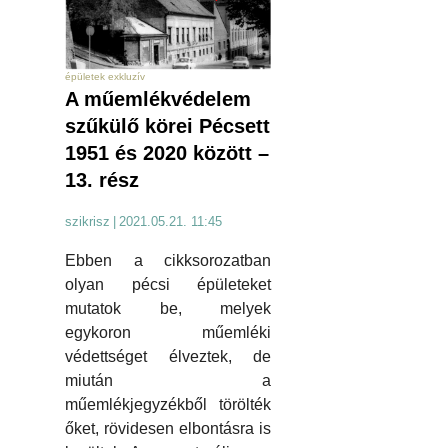
épületek exkluzív
A műemlékvédelem
szűkülő körei Pécsett
1951 és 2020 között –
13. rész
szikrisz
|
2021.05.21. 11:45
Ebben a cikksorozatban
olyan pécsi épületeket
mutatok be, melyek
egykoron műemléki
védettséget élveztek, de
miután a
műemlékjegyzékből törölték
őket, rövidesen elbontásra is