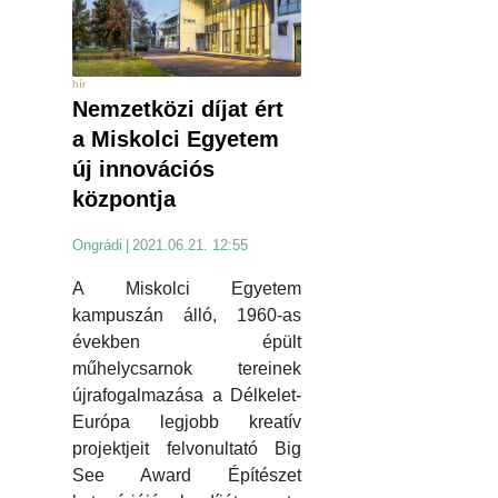
hír
Nemzetközi díjat ért
a Miskolci Egyetem
új innovációs
központja
Ongrádi
|
2021.06.21. 12:55
A Miskolci Egyetem
kampuszán álló, 1960-as
években épült
műhelycsarnok tereinek
újrafogalmazása a Délkelet-
Európa legjobb kreatív
projektjeit felvonultató Big
See Award Építészet