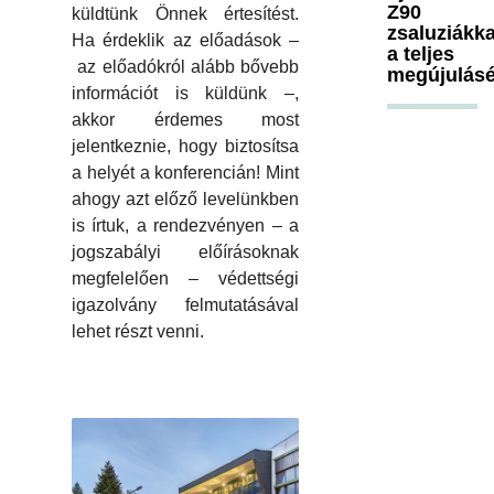
Z90
küldtünk Önnek értesítést.
zsaluziákka
Ha érdeklik az előadások –
a teljes
az előadókról alább bővebb
megújulásé
információt is küldünk –,
akkor érdemes most
jelentkeznie, hogy biztosítsa
a helyét a konferencián! Mint
ahogy azt előző levelünkben
is írtuk, a rendezvényen – a
jogszabályi előírásoknak
megfelelően – védettségi
igazolvány felmutatásával
lehet részt venni.