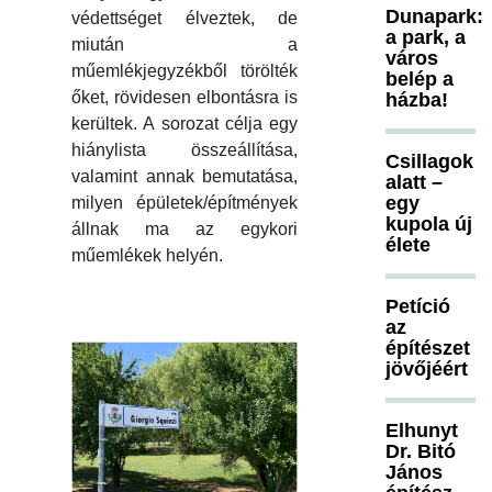
Dunapark:
védettséget élveztek, de
a park, a
miután a
város
műemlékjegyzékből törölték
belép a
őket, rövidesen elbontásra is
házba!
kerültek. A sorozat célja egy
hiánylista összeállítása,
Csillagok
valamint annak bemutatása,
alatt –
egy
milyen épületek/építmények
kupola új
állnak ma az egykori
élete
műemlékek helyén.
Petíció
az
építészet
jövőjéért
Elhunyt
Dr. Bitó
János