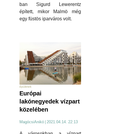
ban Sigurd Lewerentz
épített, mikor Malmö még
egy füstös iparváros volt.
épületek
Európai
lakónegyedek vízpart
közelében
MagócsiAnikó
|
2021.04.14. 22:13
A városokban a vízpart