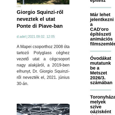
építész
cikk
Giorgio Squinzi-ről
Már lehet
neveztek el utat
jelentkezni
a
Ponte di Piave-ban
CAD'oro
építészeti
d.adel
|
2021.09.02. 12:05
animációs
filmszemlé
A Mapei csoporthoz 2008 óta
tartozó Polyglass céghez
Óvodákat
vezető utat a cégcsoport
mutatunk
nagy alakjáról, a 2019-ben
be a
elhunyt, Dr. Giorgio Squinzi-
Metszet
2026/3.
ről nevezték el, 2021. június
számában
30-án.
Toronyháza
melyek
szíve
oázisként