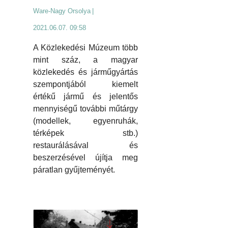
Ware-Nagy Orsolya
|
2021.06.07. 09:58
A Közlekedési Múzeum több
mint száz, a magyar
közlekedés és járműgyártás
szempontjából kiemelt
értékű jármű és jelentős
mennyiségű további műtárgy
(modellek, egyenruhák,
térképek stb.)
restaurálásával és
beszerzésével újítja meg
páratlan gyűjteményét.