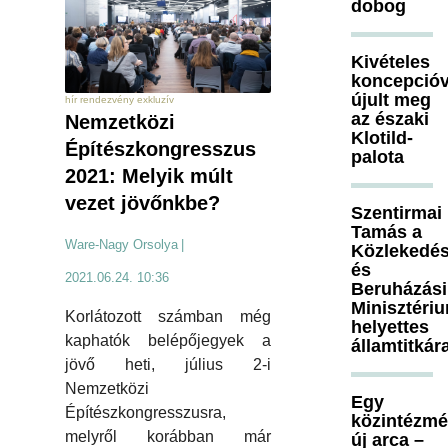
dobog
Kivételes
koncepcióv
újult meg
hír rendezvény exkluzív
az északi
Nemzetközi
Klotild-
Építészkongresszus
palota
2021: Melyik múlt
vezet jövőnkbe?
Szentirmai
Tamás a
Ware-Nagy Orsolya
|
Közlekedés
és
2021.06.24. 10:36
Beruházási
Minisztéri
Korlátozott számban még
helyettes
kaphatók belépőjegyek a
államtitkár
jövő heti, július 2-i
Nemzetközi
Egy
Építészkongresszusra,
közintézm
melyről korábban már
új arca –