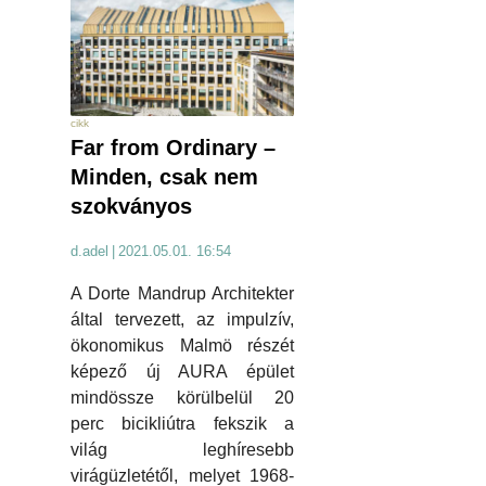
cikk
Far from Ordinary –
Minden, csak nem
szokványos
d.adel
|
2021.05.01. 16:54
A Dorte Mandrup Architekter
által tervezett, az impulzív,
ökonomikus Malmö részét
képező új AURA épület
mindössze körülbelül 20
perc bicikliútra fekszik a
világ leghíresebb
virágüzletétől, melyet 1968-