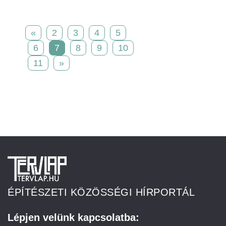
«
2
3
4
5
6
7
8
9
10
11
»
ÉPÍTÉSZETI KÖZÖSSÉGI HÍRPORTÁL
Lépjen velünk kapcsolatba: