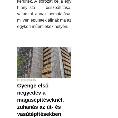
kerültek. A sorozat célja egy
hiánylista összeállítása,
valamint annak bemutatása,
milyen épületek állnak ma az
egykori műemlékek helyén.
hír cikk exkluzív
Gyenge első
negyedév a
magasépítéseknél,
zuhanás az út- és
vasútépítésekben