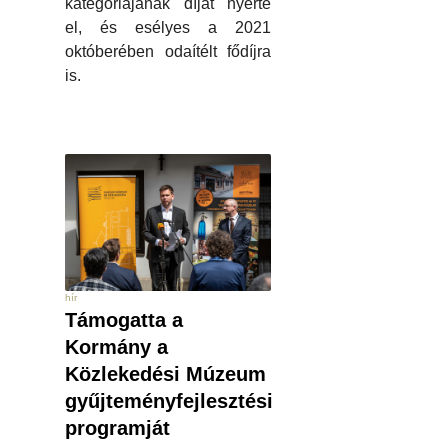
kategóriájának díját nyerte
el, és esélyes a 2021
októberében odaítélt fődíjra
is.
hír
Támogatta a
Kormány a
Közlekedési Múzeum
gyűjteményfejlesztési
programját