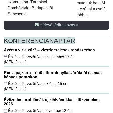
számunkba, Tárnoktól
mutatjuk be a Metsz
Dombóvárig, Budapesttől
– ezúttal a családi 
Sencsenig.
több...
Hírlevél-feliratkozás >
KONFERENCIA
NAPTÁR
Azért a víz a zűr? – vízszigetelések rendszerben
Építész Tervezői Nap szeptember 17-én
(MÉK: 2 pont)
Rés a pajzson – épületburok nyílászáróknál és más
kényes pontokon
Építész Tervezői Nap október 15-én
(MÉK: 2 pont)
Évtizedes problémák új kihívásokkal – tűzvédelem
2026
Építész Tervezői Nap november 12-én