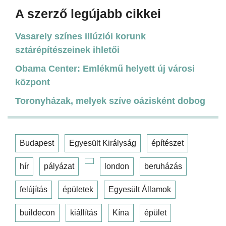
A szerző legújabb cikkei
Vasarely színes illúziói korunk
sztárépítészeinek ihletői
Obama Center: Emlékmű helyett új városi
központ
Toronyházak, melyek szíve oázisként dobog
Budapest
Egyesült Királyság
építészet
hír
pályázat
london
beruházás
felújítás
épületek
Egyesült Államok
buildecon
kiállítás
Kína
épület