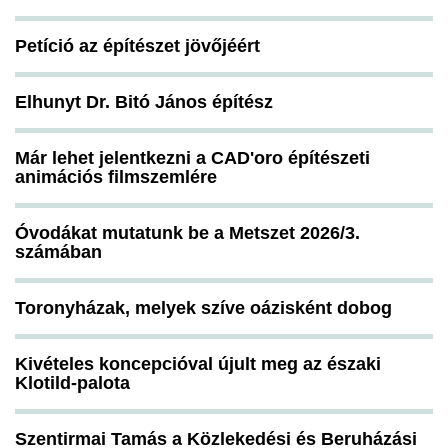
Petíció az építészet jövőjéért
Elhunyt Dr. Bitó János építész
Már lehet jelentkezni a CAD'oro építészeti
animációs filmszemlére
Óvodákat mutatunk be a Metszet 2026/3.
számában
Toronyházak, melyek szíve oázisként dobog
Kivételes koncepcióval újult meg az északi
Klotild-palota
Szentirmai Tamás a Közlekedési és Beruházási