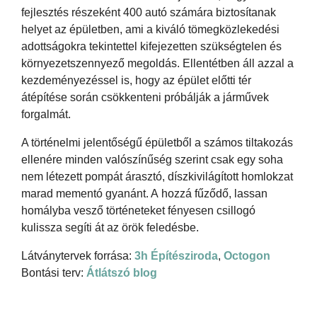
fejlesztés részeként 400 autó számára biztosítanak
helyet az épületben, ami a kiváló tömegközlekedési
adottságokra tekintettel kifejezetten szükségtelen és
környezetszennyező megoldás. Ellentétben áll azzal a
kezdeményezéssel is, hogy az épület előtti tér
átépítése során csökkenteni próbálják a járművek
forgalmát.
A történelmi jelentőségű épületből a számos tiltakozás
ellenére minden valószínűség szerint csak egy soha
nem létezett pompát árasztó, díszkivilágított homlokzat
marad mementó gyanánt. A hozzá fűződő, lassan
homályba vesző történeteket fényesen csillogó
kulissza segíti át az örök feledésbe.
Látványtervek forrása:
3h Építésziroda
,
Octogon
Bontási terv:
Átlátszó blog