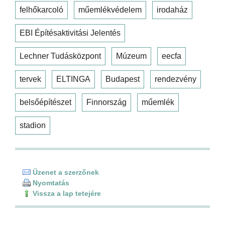
felhőkarcoló
műemlékvédelem
irodaház
EBI Építésaktivitási Jelentés
Lechner Tudásközpont
Múzeum
eecfa
tervek
ELTINGA
Budapest
rendezvény
belsőépítészet
Finnország
műemlék
stadion
Üzenet a szerzőnek
Nyomtatás
Vissza a lap tetejére