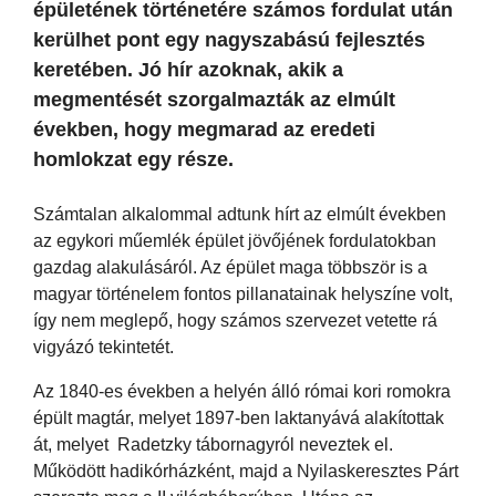
épületének történetére számos fordulat után
kerülhet pont egy nagyszabású fejlesztés
keretében. Jó hír azoknak, akik a
megmentését szorgalmazták az elmúlt
években, hogy megmarad az eredeti
homlokzat egy része.
Számtalan alkalommal adtunk hírt az elmúlt években
az egykori műemlék épület jövőjének fordulatokban
gazdag alakulásáról. Az épület maga többször is a
magyar történelem fontos pillanatainak helyszíne volt,
így nem meglepő, hogy számos szervezet vetette rá
vigyázó tekintetét.
Az 1840-es években a helyén álló római kori romokra
épült magtár, melyet 1897-ben laktanyává alakítottak
át, melyet Radetzky tábornagyról neveztek el.
Működött hadikórházként, majd a Nyilaskeresztes Párt