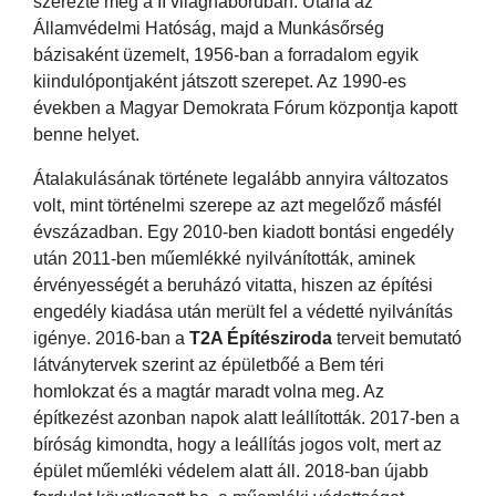
szerezte meg a II világháborúban. Utána az
Államvédelmi Hatóság, majd a Munkásőrség
bázisaként üzemelt, 1956-ban a forradalom egyik
kiindulópontjaként játszott szerepet. Az 1990-es
években a Magyar Demokrata Fórum központja kapott
benne helyet.
Átalakulásának története legalább annyira változatos
volt, mint történelmi szerepe az azt megelőző másfél
évszázadban. Egy 2010-ben kiadott bontási engedély
után 2011-ben műemlékké nyilvánították, aminek
érvényességét a beruházó vitatta, hiszen az építési
engedély kiadása után merült fel a védetté nyilvánítás
igénye. 2016-ban a
T2A Építésziroda
terveit bemutató
látványtervek szerint az épületbőé a Bem téri
homlokzat és a magtár maradt volna meg. Az
építkezést azonban napok alatt leállították. 2017-ben a
bíróság kimondta, hogy a leállítás jogos volt, mert az
épület műemléki védelem alatt áll. 2018-ban újabb