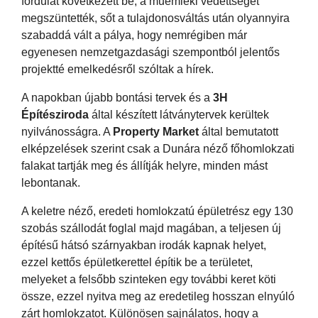
fordulat következett be, a műemléki védettséget
megszüntették, sőt a tulajdonosváltás után olyannyira
szabaddá vált a pálya, hogy nemrégiben már
egyenesen nemzetgazdasági szempontból jelentős
projektté emelkedésről szóltak a hírek.
A napokban újabb bontási tervek és a
3H
Építésziroda
által készített látványtervek kerültek
nyilvánosságra. A
Property Market
által bemutatott
elképzelések szerint csak a Dunára néző főhomlokzati
falakat tartják meg és állítják helyre, minden mást
lebontanak.
A keletre néző, eredeti homlokzatú épületrész egy 130
szobás szállodát foglal majd magában, a teljesen új
építésű hátsó szárnyakban irodák kapnak helyet,
ezzel kettős épületkerettel építik be a területet,
melyeket a felsőbb szinteken egy további keret köti
össze, ezzel nyitva meg az eredetileg hosszan elnyúló
zárt homlokzatot. Különösen sajnálatos, hogy a