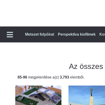
Metszet folyóirat
Perspektíva kisfilmek
Ko
Az összes t
85-96
megjelenítése a(z)
3,793
elemből.