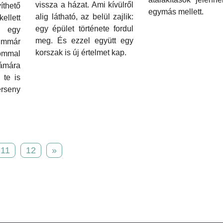
vissza a házat. Ami kívülről
íthető
egymás mellett.
alig látható, az belül zajlik:
ett
egy épület története fordul
 egy
meg. És ezzel együtt egy
 immár
korszak is új értelmet kap.
mal
ámára
 te is
seny
11
12
»