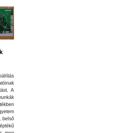
k
állítás
tóinak
tást. A
unkák
ékben
gyetem
, belső
éptékű
ek meg