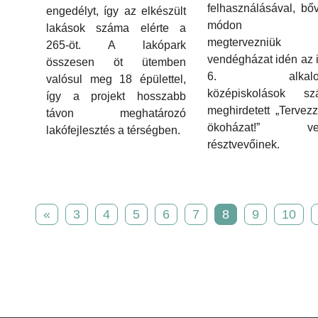
felhasználásával, bőv
engedélyt, így az elkészült
módon kell
lakások száma elérte a
megtervezniük
265-öt. A lakópark
vendégházat idén az
összesen öt ütemben
6. alkalom
valósul meg 18 épülettel,
középiskolások sz
így a projekt hosszabb
meghirdetett „Tervezz
távon meghatározó
ökoházat!” ver
lakófejlesztés a térségben.
résztvevőinek.
«
3
4
5
6
7
8
9
10