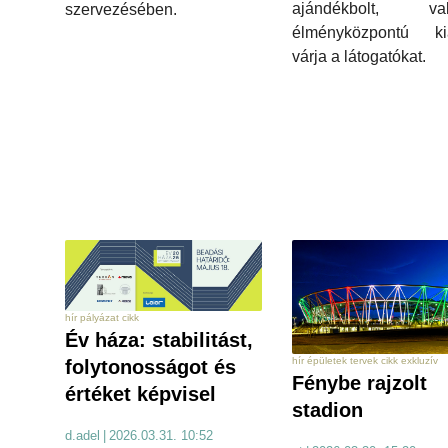
ajándékbolt, val
szervezésében.
élményközpontú kiál
várja a látogatókat.
hír pályázat cikk
Év háza: stabilitást,
hír épületek tervek cikk exkluzív
folytonosságot és
Fénybe rajzolt
értéket képvisel
stadion
d.adel
|
2026.03.31. 10:52