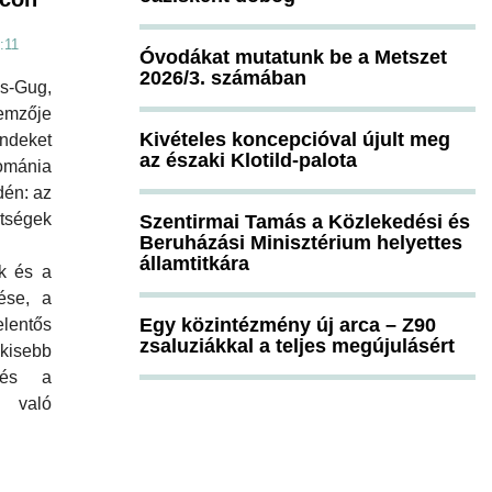
:11
Óvodákat mutatunk be a Metszet
2026/3. számában
s-Gug,
emzője
Kivételes koncepcióval újult meg
endeket
az északi Klotild-palota
ománia
dén: az
ségek
Szentirmai Tamás a Közlekedési és
Beruházási Minisztérium helyettes
államtitkára
k és a
ése, a
Egy közintézmény új arca – Z90
elentős
zsaluziákkal a teljes megújulásért
isebb
 és a
l való