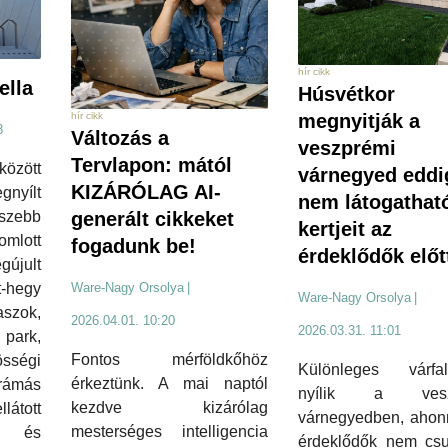
hír cikk
ella
Húsvétkor
megnyitják a
hír cikk
8
Változás a
veszprémi
Tervlapon: mától
között
várnegyed eddi
KIZÁRÓLAG AI-
nyílt
nem látogathat
szebb
generált cikkeket
kertjeit az
omlott
fogadunk be!
érdeklődők előt
újult
t-hegy
Ware-Nagy Orsolya
|
Ware-Nagy Orsolya
|
raszok,
2026.04.01. 10:20
2026.03.31. 11:01
ark,
Fontos mérföldkőhöz
sségi
Különleges várfal
érkeztünk. A mai naptól
ámás
nyílik a vesz
kezdve kizárólag
átott
várnegyedben, ahon
mesterséges intelligencia
zó és
érdeklődők nem cs