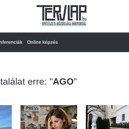
nferenciák
Online képzés
alálat erre: "
AGO
"