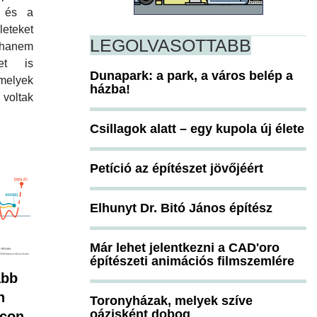
t és a
teket
LEGOLVASOTTABB
 hanem
et is
Dunapark: a park, a város belép a
melyek
házba!
ltak
Csillagok alatt – egy kupola új élete
Petíció az építészet jövőjéért
Elhunyt Dr. Bitó János építész
Már lehet jelentkezni a CAD'oro
építészeti animációs filmszemlére
abb
n
Toronyházak, melyek szíve
oázisként dobog
acon