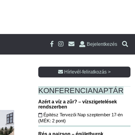
Bejelentkezés
Hírlevél-feliratkozás >
KONFERENCIA
NAPTÁR
Azért a víz a zűr? – vízszigetelések
rendszerben
Építész Tervezői Nap szeptember 17-én
(MÉK: 2 pont)
Rés a pajzson – épületburok