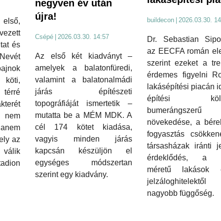
negyven év után
újra!
buildecon
|
2026.03.30. 14
lső,
ezett
Csépé
|
2026.03.30. 14:57
Dr. Sebastian Sipo
ltat és
az EECFA román el
Az első két kiadványt –
 Nevét
szerint ezeket a tr
amelyek a balatonfüredi,
jnok
érdemes figyelni R
valamint a balatonalmádi
öti,
lakásépítési piacán i
járás építészeti
 térré
építési költ
topográfiáját ismertetik –
kterét
bumerángszerű
mutatta be a MÉM MDK. A
: nem
növekedése, a bére
cél 174 kötet kiadása,
hanem
fogyasztás csökken
vagyis minden járás
ely az
társasházak iránti j
kapcsán készüljön el
 válik
érdeklődés, a k
egységes módszertan
tadion
méretű lakások
szerint egy kiadvány.
jelzáloghitelektő
nagyobb függőség.