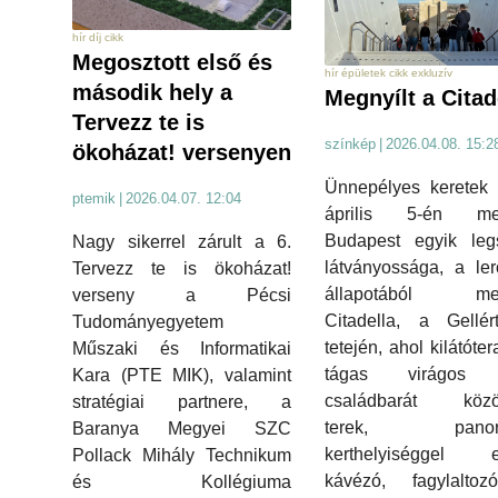
hír díj cikk
Megosztott első és
hír épületek cikk exkluzív
második hely a
Megnyílt a Citad
Tervezz te is
színkép
|
2026.04.08. 15:2
ökoházat! versenyen
Ünnepélyes keretek 
ptemik
|
2026.04.07. 12:04
április 5-én meg
Budapest egyik leg
Nagy sikerrel zárult a 6.
látványossága, a ler
Tervezz te is ökoházat!
állapotából meg
verseny a Pécsi
Citadella, a Gellér
Tudományegyetem
tetején, ahol kilátóte
Műszaki és Informatikai
tágas virágos p
Kara (PTE MIK), valamint
családbarát közö
stratégiai partnere, a
terek, panor
Baranya Megyei SZC
kerthelyiséggel ell
Pollack Mihály Technikum
kávézó, fagylalto
és Kollégiuma