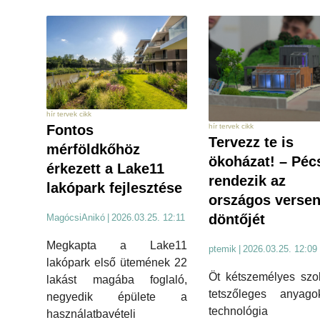
hír tervek cikk
hír tervek cikk
Fontos
Tervezz te is
mérföldkőhöz
ökoházat! – Péc
érkezett a Lake11
rendezik az
lakópark fejlesztése
országos verse
döntőjét
MagócsiAnikó
|
2026.03.25. 12:11
Megkapta a Lake11
ptemik
|
2026.03.25. 12:09
lakópark első ütemének 22
Öt kétszemélyes szo
lakást magába foglaló,
tetszőleges anyag
negyedik épülete a
technológia
használatbavételi