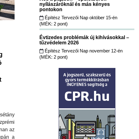
nyílászáróknál és más kényes
pontokon
Építész Tervezői Nap október 15-én
(MÉK: 2 pont)
Évtizedes problémák új kihívásokkal –
tűzvédelem 2026
Építész Tervezői Nap november 12-én
g
(MÉK: 2 pont)
ó
t
sétány
prémi
nan az
upán a