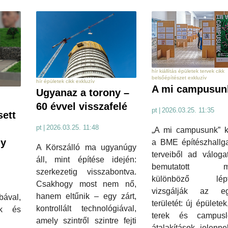
hír kiállítás épületek tervek cikk
belsőépítészet exkluzív
hír épületek cikk exkluzív
A mi campusun
Ugyanaz a torony –
60 évvel visszafelé
pt
|
2026.03.25. 11:35
sett
pt
|
2026.03.25. 11:48
„A mi campusunk” ki
ny
a BME építészhallga
A Körszálló ma ugyanúgy
terveiből ad váloga
áll, mint építése idején:
bemutatott m
szerkezetig visszabontva.
különböző lépt
Csakhogy most nem nő,
vizsgálják az e
hanem eltűnik – egy zárt,
bával,
területét: új épületek
kontrollált technológiával,
ok és
terek és campusl
amely szintről szintre fejti
átalakítások jelenn