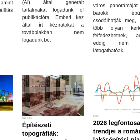
(AI) által generált
amint
város panorámájá
tartalmakat fogadunk el
lítás
barokk épüle
publikációra. Emberi kéz
csodálhatják meg,
által írt kéziratokat a
több olyan kert
továbbiakban nem
felfedezhetnek, a
fogadunk be.
eddig nem vo
látogathatóak.
cikk
hír cikk
2026 legfontos
Építészeti
trendjei a romá
topográfiák:
lakásépítési pi