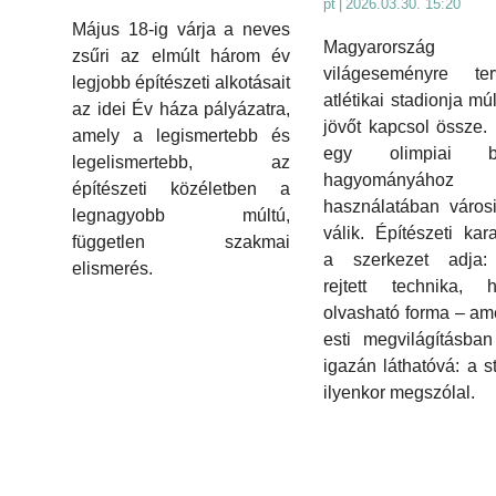
pt
|
2026.03.30. 15:20
Május 18-ig várja a neves
Magyarország e
zsűri az elmúlt három év
világeseményre terv
legjobb építészeti alkotásait
atlétikai stadionja mú
az idei Év háza pályázatra,
jövőt kapcsol össze.
amely a legismertebb és
egy olimpiai ba
legelismertebb, az
hagyományához k
építészeti közéletben a
használatában városi
legnagyobb múltú,
válik. Építészeti kara
független szakmai
a szerkezet adja
elismerés.
rejtett technika, 
olvasható forma – am
esti megvilágításban
igazán láthatóvá: a s
ilyenkor megszólal.