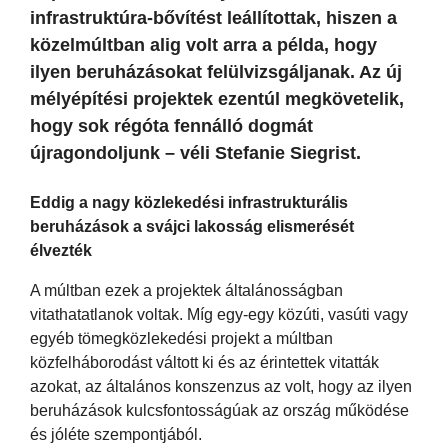
infrastruktúra-bővítést leállítottak, hiszen a
közelmúltban alig volt arra a példa, hogy
ilyen beruházásokat felülvizsgáljanak. Az új
mélyépítési projektek ezentúl megkövetelik,
hogy sok régóta fennálló dogmát
újragondoljunk – véli Stefanie Siegrist.
Eddig a nagy közlekedési infrastrukturális
beruházások a svájci lakosság elismerését
élvezték
A múltban ezek a projektek általánosságban
vitathatatlanok voltak. Míg egy-egy közúti, vasúti vagy
egyéb tömegközlekedési projekt a múltban
közfelháborodást váltott ki és az érintettek vitatták
azokat, az általános konszenzus az volt, hogy az ilyen
beruházások kulcsfontosságúak az ország működése
és jóléte szempontjából.