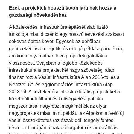
Ezek a projektek hosszú távon járulnak hozzá a
gazdasági növekedéshez
A közlekedési infrastruktúra építését stabilizáló
funkciója miatt dicsérik: egy hosszú tervezési szakaszt
sokéves építés követ. Egyesek az építőipar
gerinceként is emlegetik, és erre jó példa a pandémia,
amikor a folyamatban lévő projektek gátolták a
visszaesést. Svájcban a legtöbb közlekedési
infrastrukturális projektet két nagy szövetségi alap
finanszíroz: a Vasúti Infrastruktúra Alap 2016-tól és a
Nemzeti Út- és Agglomerációs Infrastruktúra Alap
2018-tól. A közlekedési infrastrukturális projekteket a
közelmúltbeli állami és költségvetési politika
megszorításai nagyrészt megkímélték az olyan
nagyprojektek miatt, mint például az Alpokon átívelő új
vasúti összeköttetés (az észak-déli tengely fontos
része az Európán áthaladó forgalom és áruszállítás