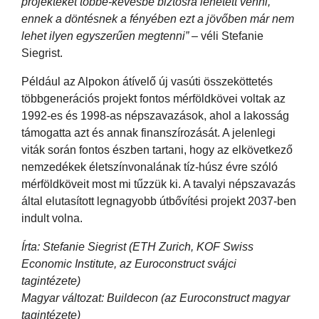
projekteket többé-kevésbé biztosra lehetett venni,
ennek a döntésnek a fényében ezt a jövőben már nem
lehet ilyen egyszerűen megtenni”
– véli Stefanie
Siegrist.
Például az Alpokon átívelő új vasúti összeköttetés
többgenerációs projekt fontos mérföldkövei voltak az
1992-es és 1998-as népszavazások, ahol a lakosság
támogatta azt és annak finanszírozását. A jelenlegi
viták során fontos észben tartani, hogy az elkövetkező
nemzedékek életszínvonalának tíz-húsz évre szóló
mérföldköveit most mi tűzzük ki. A tavalyi népszavazás
által elutasított legnagyobb útbővítési projekt 2037-ben
indult volna.
Írta: Stefanie Siegrist (ETH Zurich, KOF Swiss
Economic Institute, az Euroconstruct svájci
tagintézete)
Magyar változat: Buildecon (az Euroconstruct magyar
tagintézete)