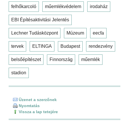
felhőkarcoló
műemlékvédelem
irodaház
EBI Építésaktivitási Jelentés
Lechner Tudásközpont
Múzeum
eecfa
tervek
ELTINGA
Budapest
rendezvény
belsőépítészet
Finnország
műemlék
stadion
Üzenet a szerzőnek
Nyomtatás
Vissza a lap tetejére