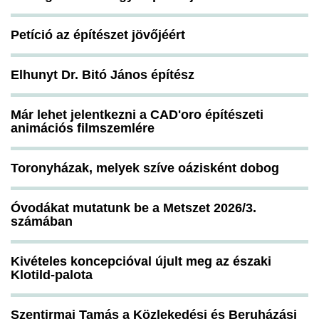
Petíció az építészet jövőjéért
Elhunyt Dr. Bitó János építész
Már lehet jelentkezni a CAD'oro építészeti
animációs filmszemlére
Toronyházak, melyek szíve oázisként dobog
Óvodákat mutatunk be a Metszet 2026/3.
számában
Kivételes koncepcióval újult meg az északi
Klotild-palota
Szentirmai Tamás a Közlekedési és Beruházási