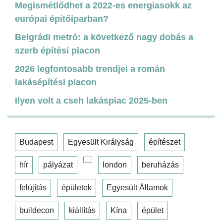
Megismétlődhet a 2022-es energiasokk az
európai építőiparban?
Belgrádi metró: a következő nagy dobás a
szerb építési piacon
2026 legfontosabb trendjei a román
lakásépítési piacon
Ilyen volt a cseh lakáspiac 2025-ben
Budapest
Egyesült Királyság
építészet
hír
pályázat
london
beruházás
felújítás
épületek
Egyesült Államok
buildecon
kiállítás
Kína
épület