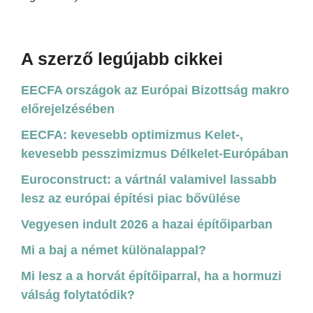
A szerző legújabb cikkei
EECFA országok az Európai Bizottság makro
előrejelzésében
EECFA: kevesebb optimizmus Kelet-,
kevesebb pesszimizmus Délkelet-Európában
Euroconstruct: a vártnál valamivel lassabb
lesz az európai építési piac bővülése
Vegyesen indult 2026 a hazai építőiparban
Mi a baj a német különalappal?
Mi lesz a a horvát építőiparral, ha a hormuzi
válság folytatódik?