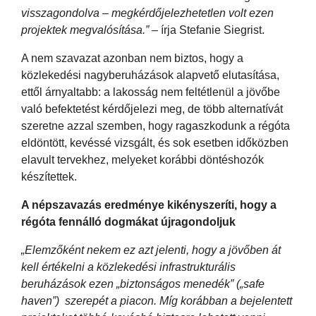
visszagondolva – megkérdőjelezhetetlen volt ezen
projektek megvalósítása.”
– írja Stefanie Siegrist.
A nem szavazat azonban nem biztos, hogy a
közlekedési nagyberuházások alapvető elutasítása,
ettől árnyaltabb: a lakosság nem feltétlenül a jövőbe
való befektetést kérdőjelezi meg, de több alternatívát
szeretne azzal szemben, hogy ragaszkodunk a régóta
eldöntött, kevéssé vizsgált, és sok esetben időközben
elavult tervekhez, melyeket korábbi döntéshozók
készítettek.
A népszavazás eredménye kikényszeríti, hogy a
régóta fennálló dogmákat újragondoljuk
„Elemzőként nekem ez azt jelenti, hogy a jövőben át
kell értékelni a közlekedési infrastrukturális
beruházások ezen „biztonságos menedék” („safe
haven”) szerepét a piacon. Míg korábban a bejelentett