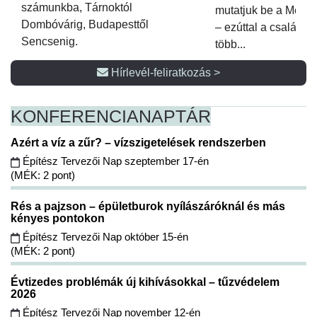
számunkba, Tárnoktól
mutatjuk be a Metsz
Dombóvárig, Budapesttől
– ezúttal a családi 
Sencsenig.
több...
Hírlevél-feliratkozás >
KONFERENCIA
NAPTÁR
Azért a víz a zűr? – vízszigetelések rendszerben
Építész Tervezői Nap szeptember 17-én
(MÉK: 2 pont)
Rés a pajzson – épületburok nyílászáróknál és más
kényes pontokon
Építész Tervezői Nap október 15-én
(MÉK: 2 pont)
Évtizedes problémák új kihívásokkal – tűzvédelem
2026
Építész Tervezői Nap november 12-én