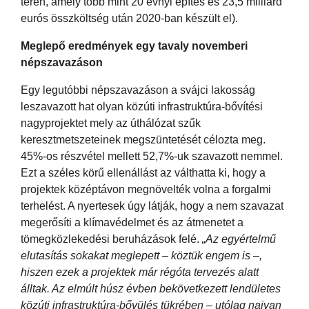
terén, amely több mint 20 évnyi építés és 23,5 milliárd
eurós összköltség után 2020-ban készült el).
Meglepő eredmények egy tavaly novemberi
népszavazáson
Egy legutóbbi népszavazáson a svájci lakosság
leszavazott hat olyan közúti infrastruktúra-bővítési
nagyprojektet mely az úthálózat szűk
keresztmetszeteinek megszüntetését célozta meg.
45%-os részvétel mellett 52,7%-uk szavazott nemmel.
Ezt a széles körű ellenállást az válthatta ki, hogy a
projektek középtávon megnövelték volna a forgalmi
terhelést. A nyertesek úgy látják, hogy a nem szavazat
megerősíti a klímavédelmet és az átmenetet a
tömegközlekedési beruházások felé.
„Az egyértelmű
elutasítás sokakat meglepett – köztük engem is –,
hiszen ezek a projektek már régóta tervezés alatt
álltak. Az elmúlt húsz évben bekövetkezett lendületes
közúti infrastruktúra-bővülés tükrében – utólag naivan