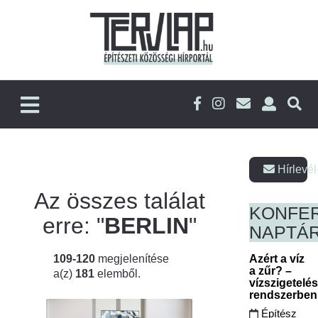
Hírlevél
Az összes találat
KONFE
erre: "
BERLIN
"
NAPTÁ
109-120
megjelenítése
Azért a víz
a zűr? –
a(z)
181
elemből.
vízszigetelé
rendszerbe
Építész