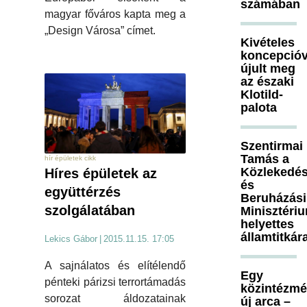
számában
magyar főváros kapta meg a
„Design Városa” címet.
Kivételes
koncepcióv
újult meg
az északi
Klotild-
palota
Szentirmai
Tamás a
hír épületek cikk
Közlekedés
Híres épületek az
és
együttérzés
Beruházási
szolgálatában
Minisztéri
helyettes
államtitkár
Lekics Gábor
|
2015.11.15. 17:05
A sajnálatos és elítélendő
Egy
pénteki párizsi terrortámadás
közintézm
sorozat áldozatainak
új arca –