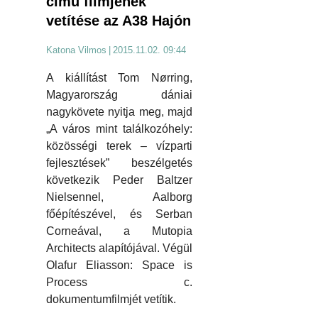
című filmjének
vetítése az A38 Hajón
Katona Vilmos
|
2015.11.02. 09:44
A kiállítást Tom Nørring,
Magyarország dániai
nagykövete nyitja meg, majd
„A város mint találkozóhely:
közösségi terek – vízparti
fejlesztések” beszélgetés
következik Peder Baltzer
Nielsennel, Aalborg
főépítészével, és Serban
Corneával, a Mutopia
Architects alapítójával. Végül
Olafur Eliasson: Space is
Process c.
dokumentumfilmjét vetítik.