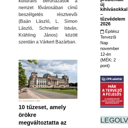
kulturális beruházások a
új
nemzet fővárosában című
kihívásokkal
–
beszélgetés résztvevői
tűzvédelem
(Baán László, L. Simon
2026
László, Schneller István,
Építész
Krähling János) között
Tervezői
szerdán a Várkert Bazárban.
Nap
november
12-én
(MÉK: 2
pont)
hír épületek cikk
10 tűzeset, amely
örökre
LEGOL
megváltoztatta az