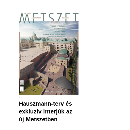
hír
Hauszmann-terv és
exkluzív interjúk az
új Metszetben