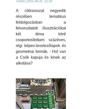
Timon
|
2015.08.25. 12:29
A cikksorozat negyedik
részében tematikus
feldolgozásban a
felvonultatott illusztrációkat
két téma köré
csoportosítottam: százéves,
régi képes-levelezőlapok és
geometriai formák. - Hol van
a Csók kapuja és kinek az
alkotása?