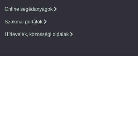
Online segédanyagok
Szakmai portálok
Hírlevelek, közösségi oldalak