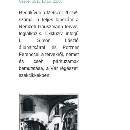
Csépé
|
2015.10.16. 12:00
Rendkívüli a Metszet 2015/5
száma: a teljes lapszám a
Nemzeti Hauszmann tervvel
foglalkozik. Exkluzív interjú
L. Simon László
államtitkárral és Potzner
Ferenccel a tervekről, német
és cseh párhuzamok
bemutatása, a Vár régészeti
szakcikkekben