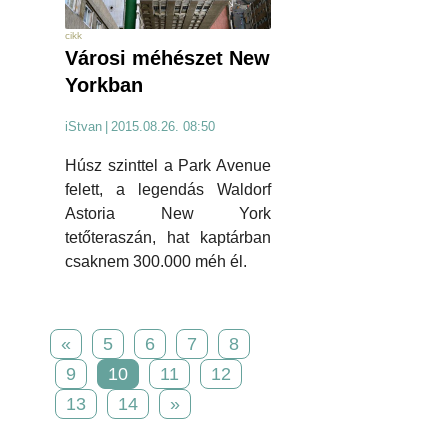
cikk
Városi méhészet New
Yorkban
iStvan
|
2015.08.26. 08:50
Húsz szinttel a Park Avenue
felett, a legendás Waldorf
Astoria New York
tetőteraszán, hat kaptárban
csaknem 300.000 méh él.
«
5
6
7
8
9
10
11
12
13
14
»