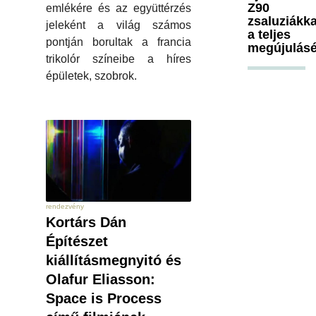
Z90
emlékére és az együttérzés
zsaluziákka
jeleként a világ számos
a teljes
pontján borultak a francia
megújulásé
trikolór színeibe a híres
épületek, szobrok.
rendezvény
Kortárs Dán
Építészet
kiállításmegnyitó és
Olafur Eliasson:
Space is Process