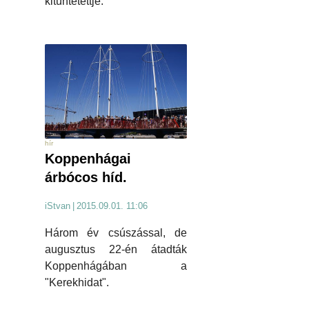
kitüntetettje.
hír
Koppenhágai
árbócos híd.
iStvan
|
2015.09.01. 11:06
Három év csúszással, de
augusztus 22-én átadták
Koppenhágában a
"Kerekhidat".