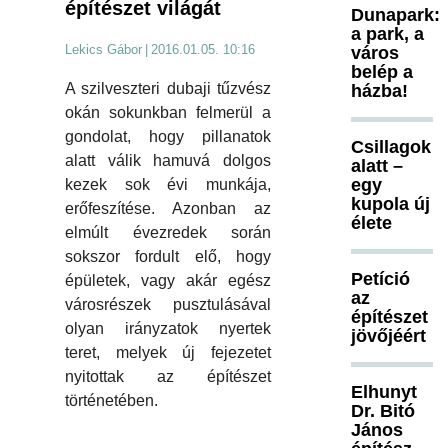
építészet világát
Dunapark:
a park, a
Lekics Gábor
|
2016.01.05. 10:16
város
belép a
A szilveszteri dubaji tűzvész
házba!
okán sokunkban felmerül a
gondolat, hogy pillanatok
Csillagok
alatt válik hamuvá dolgos
alatt –
egy
kezek sok évi munkája,
kupola új
erőfeszítése. Azonban az
élete
elmúlt évezredek során
sokszor fordult elő, hogy
Petíció
épületek, vagy akár egész
az
városrészek pusztulásával
építészet
olyan irányzatok nyertek
jövőjéért
teret, melyek új fejezetet
nyitottak az építészet
Elhunyt
történetében.
Dr. Bitó
János