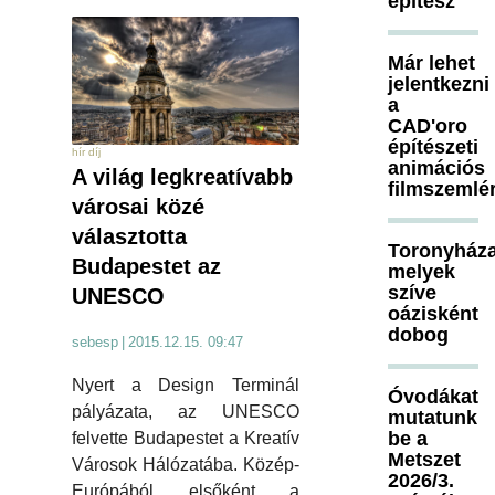
építész
Már lehet
jelentkezni
a
CAD'oro
építészeti
hír díj
animációs
A világ legkreatívabb
filmszemlé
városai közé
választotta
Toronyháza
Budapestet az
melyek
szíve
UNESCO
oázisként
dobog
sebesp
|
2015.12.15. 09:47
Nyert a Design Terminál
Óvodákat
pályázata, az UNESCO
mutatunk
be a
felvette Budapestet a Kreatív
Metszet
Városok Hálózatába. Közép-
2026/3.
Európából elsőként a