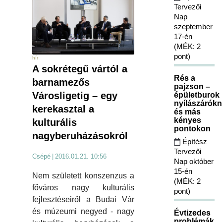
Tervezői
Nap
szeptember
17-én
(MÉK: 2
pont)
hír
A sokrétegű vártól a
Rés a
barnamezős
pajzson –
Városligetig – egy
épületburok
nyílászárókn
kerekasztal a
és más
kényes
kulturális
pontokon
nagyberuházásokról
Építész
Tervezői
Csépé
|
2016.01.21. 10:56
Nap október
15-én
Nem született konszenzus a
(MÉK: 2
főváros nagy kulturális
pont)
fejlesztéseiről a Budai Vár
és múzeumi negyed - nagy
Évtizedes
problémák