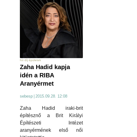
hír díj épületek
Zaha Hadid kapja
idén a RIBA
Aranyérmet
sebesp
|
2015.09.28. 12:08
Zaha Hadid iraki-brit
építésznő a Brit Királyi
Építészeti Intézet
aranyérmének első női