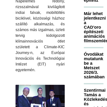
építész
Napelemes redőny,
rizsszalmával kivilágított
indiai falvak, mobiltöltés
Már lehet
jelentkezni
biciklivel, közösségi házhoz
a
szállító alkalmazás, és
CAD'oro
számos más izgalmas, üzleti
építészeti
tervig kidolgozott
animációs
filmszemlé
klímainnovációs ötlet
született a Climate-KIC
Journey-n, az Európai
Óvodákat
Innovációs és Technológiai
mutatunk
be a
Intézet (EIT) nyári
Metszet
egyetemén.
2026/3.
számában
Szentirmai
Tamás a
Közlekedés
és