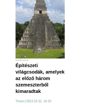
rendezvény
Építészeti
világcsodák, amelyek
az előző három
szemeszterből
kimaradtak
Timon
|
2013.10.31. 14:10