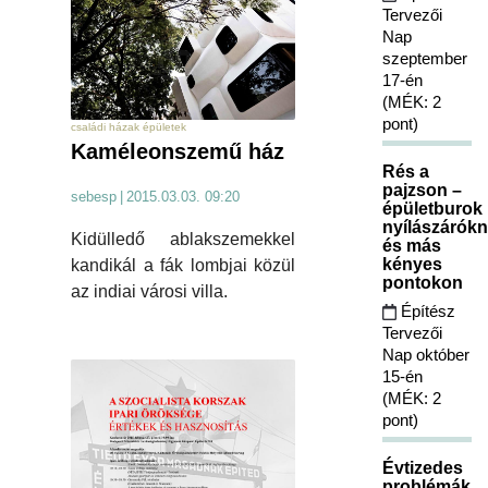
Tervezői
Nap
szeptember
17-én
(MÉK: 2
pont)
családi házak épületek
Kaméleonszemű ház
Rés a
pajzson –
sebesp
|
2015.03.03. 09:20
épületburok
nyílászárókn
Kidülledő ablakszemekkel
és más
kényes
kandikál a fák lombjai közül
pontokon
az indiai városi villa.
Építész
Tervezői
Nap október
15-én
(MÉK: 2
pont)
Évtizedes
problémák