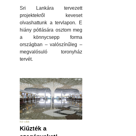
Sri Lankára tervezett
projektekről keveset
olvashattunk a tervlapon. E
hiány pótlására osztom meg
a könnycsepp forma
országban – valószínűleg –
megvalósuló toronyház
tervét.
hír cikk
Kiűzték a