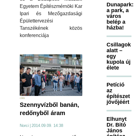
Dunapark:
Egyetem Építészmérnöki Kar
a park, a
Ipari és Mezőgazdasági
város
Épülettervezési
belép a
házba!
Tanszékének közös
konferenciája
Csillagok
alatt –
egy
kupola új
élete
Petíció
az
építészet
cikk
jövőjéért
Szennyvízből banán,
redőnyből áram
Elhunyt
Dr. Bitó
Norci
|
2014.09.09. 14:38
János