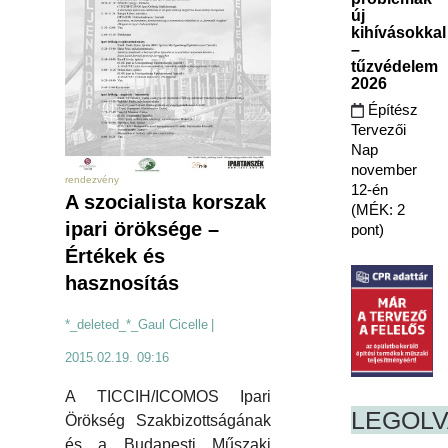
új
kihívásokkal
–
tűzvédelem
2026
Építész
Tervezői
Nap
november
rendezvény
12-én
A szocialista korszak
(MÉK: 2
ipari öröksége –
pont)
Értékek és
hasznosítás
*_deleted_*_Gaul Cicelle
|
2015.02.19. 09:16
A TICCIH/ICOMOS Ipari
LEGOL
Örökség Szakbizottságának
és a Budapesti Műszaki