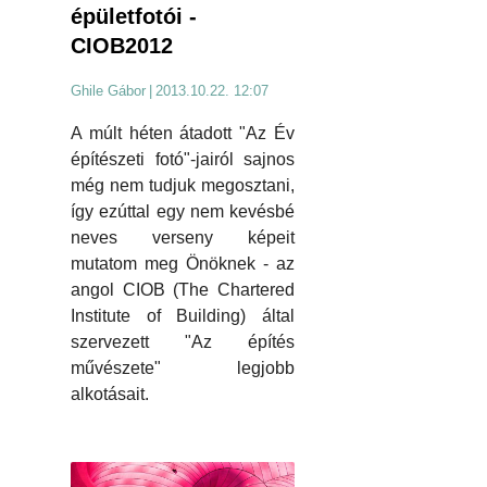
épületfotói -
CIOB2012
Ghile Gábor
|
2013.10.22. 12:07
A múlt héten átadott "Az Év
építészeti fotó"-jairól sajnos
még nem tudjuk megosztani,
így ezúttal egy nem kevésbé
neves verseny képeit
mutatom meg Önöknek - az
angol CIOB (The Chartered
Institute of Building) által
szervezett "Az építés
művészete" legjobb
alkotásait.