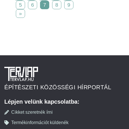
5
6
7
8
9
»
ÉPÍTÉSZETI KÖZÖSSÉGI HÍRPORTÁL
Lépjen velünk kapcsolatba:
Cikket szeretnék írni
Termékinformációt küldenék