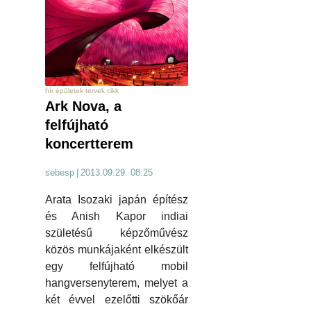
hír épületek tervek cikk
Ark Nova, a
felfújható
koncertterem
sebesp
|
2013.09.29. 08:25
Arata Isozaki japán építész
és Anish Kapor indiai
születésű képzőművész
közös munkájaként elkészült
egy felfújható mobil
hangversenyterem, melyet a
két évvel ezelőtti szökőár