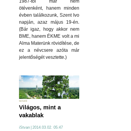
1987-től már nem
ötévenként, hanem minden
évben találkozunk, Szent Ivo
napján, azaz május 19-én.
(Bár igaz, hogy akkor nem
BME, hanem ÉKME volt a mi
Alma Materünk rövidítése, de
ez a névcsere azóta már
jelentőségét vesztette.)
tervek
Világos, mint a
vakablak
iStvan
|
2014.03.02. 05:47