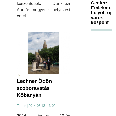
Center:
köszöntöttek: Dankházi
Emlékmű
András negyedik helyezést
helyett új
ért el.
városi
központ
hír
Lechner Ödön
szoboravatás
Kőbányán
Timon
|
2014.06.13. 13:02
2014. június 10-én