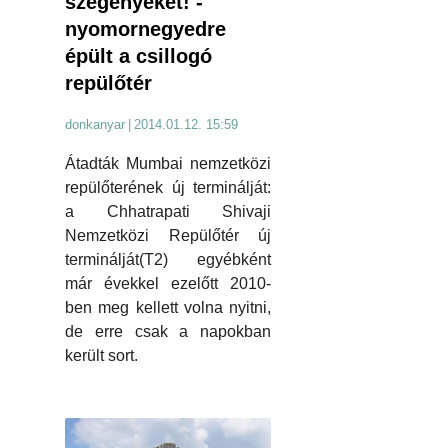
szegényeket! -
nyomornegyedre
épült a csillogó
repülőtér
donkanyar
|
2014.01.12. 15:59
Átadták Mumbai nemzetközi
repülőterének új terminálját:
a Chhatrapati Shivaji
Nemzetközi Repülőtér új
terminálját(T2) egyébként
már évekkel ezelőtt 2010-
ben meg kellett volna nyitni,
de erre csak a napokban
került sort.