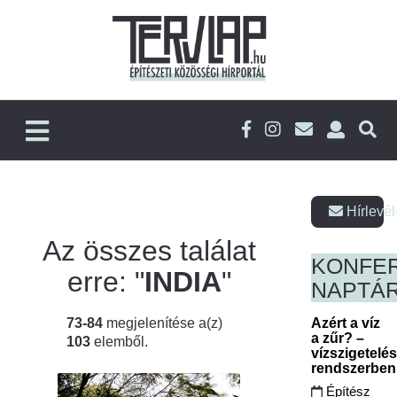
Hírlevél
Az összes találat
KONFE
erre: "
INDIA
"
NAPTÁ
73-84
megjelenítése a(z)
Azért a víz
a zűr? –
103
elemből.
vízszigetelé
rendszerbe
Építész