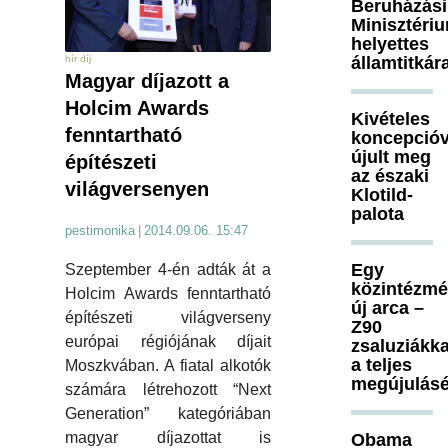
Beruházási
Minisztéri
helyettes
államtitkár
hír díj
Magyar díjazott a
Holcim Awards
Kivételes
fenntartható
koncepcióv
újult meg
építészeti
az északi
világversenyen
Klotild-
palota
pestimonika
|
2014.09.06. 15:47
Egy
Szeptember 4-én adták át a
közintézm
Holcim Awards fenntartható
új arca –
építészeti világverseny
Z90
európai régiójának díjait
zsaluziákka
a teljes
Moszkvában. A fiatal alkotók
megújulásé
számára létrehozott “Next
Generation” kategóriában
magyar díjazottat is
Obama