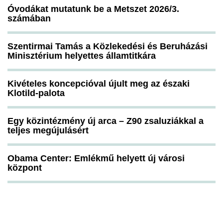
Óvodákat mutatunk be a Metszet 2026/3.
számában
Szentirmai Tamás a Közlekedési és Beruházási
Minisztérium helyettes államtitkára
Kivételes koncepcióval újult meg az északi
Klotild-palota
Egy közintézmény új arca – Z90 zsaluziákkal a
teljes megújulásért
Obama Center: Emlékmű helyett új városi
központ