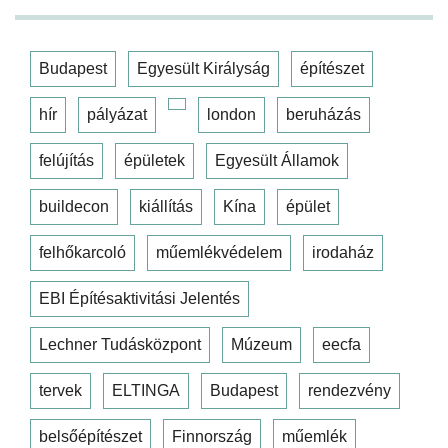
Budapest
Egyesült Királyság
építészet
hír
pályázat
london
beruházás
felújítás
épületek
Egyesült Államok
buildecon
kiállítás
Kína
épület
felhőkarcoló
műemlékvédelem
irodaház
EBI Építésaktivitási Jelentés
Lechner Tudásközpont
Múzeum
eecfa
tervek
ELTINGA
Budapest
rendezvény
belsőépítészet
Finnország
műemlék