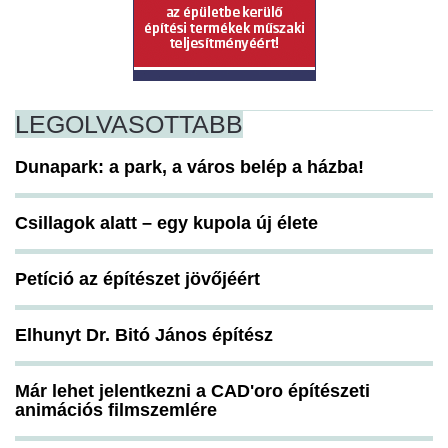
LEGOLVASOTTABB
Dunapark: a park, a város belép a házba!
Csillagok alatt – egy kupola új élete
Petíció az építészet jövőjéért
Elhunyt Dr. Bitó János építész
Már lehet jelentkezni a CAD'oro építészeti
animációs filmszemlére