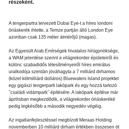
részeként.
A tengerpartra tervezett Dubai Eye-t a híres londoni
óriáskerék ihlette, a Temze partján álló London Eye
azonban csak 135 méter átmérőjű (magas).
Az Egyesült Arab Emírségek hivatalos hírügynöksége,
a WAM jelentése szerint a világrekorder épületeiről és
különc szabadidős létesítményeiről híres emirátus
uralkodója szerdán jóváhagyta a 7 milliárd dirhamos
(közel kétmilliárd dolláros) Bluewaters Island projektet
egy gigászi tengerparti lakópark és egy hozzá tartozó
"családi vidámpark" építésére. A lakópark építése már
áprilisban megkezdődik, a világrekorder óriáskeréké
pedig legkésőbb a második negyedév végéig.
Az ingatlanfejlesztéssel megbízott Meraas Holding
novemberben 10 milliárd dirham értékben összesen öt