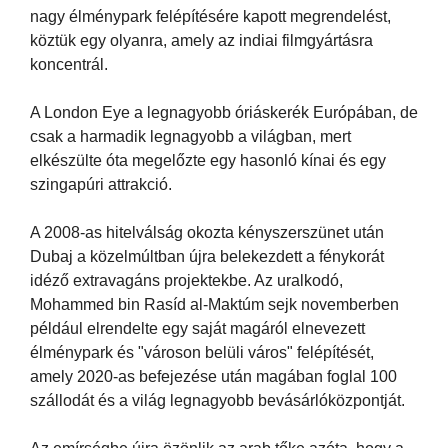
nagy élménypark felépítésére kapott megrendelést,
köztük egy olyanra, amely az indiai filmgyártásra
koncentrál.
A London Eye a legnagyobb óriáskerék Európában, de
csak a harmadik legnagyobb a világban, mert
elkészülte óta megelőzte egy hasonló kínai és egy
szingapúri attrakció.
A 2008-as hitelválság okozta kényszerszünet után
Dubaj a közelmúltban újra belekezdett a fénykorát
idéző extravagáns projektekbe. Az uralkodó,
Mohammed bin Rasíd al-Maktúm sejk novemberben
például elrendelte egy saját magáról elnevezett
élménypark és "városon belüli város" felépítését,
amely 2020-as befejezése után magában foglal 100
szállodát és a világ legnagyobb bevásárlóközpontját.