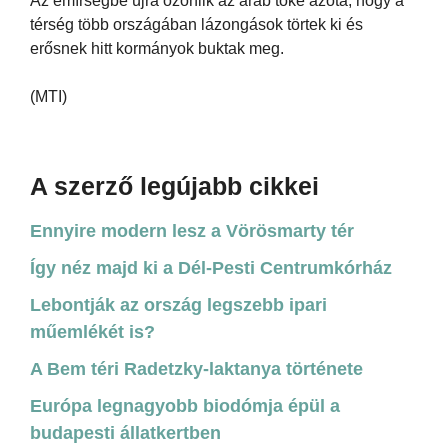
Az emírségbe újra özönlik az arab tőke azóta, hogy a
térség több országában lázongások törtek ki és
erősnek hitt kormányok buktak meg.
(MTI)
A szerző legújabb cikkei
Ennyire modern lesz a Vörösmarty tér
Így néz majd ki a Dél-Pesti Centrumkórház
Lebontják az ország legszebb ipari
műemlékét is?
A Bem téri Radetzky-laktanya története
Európa legnagyobb biodómja épül a
budapesti állatkertben