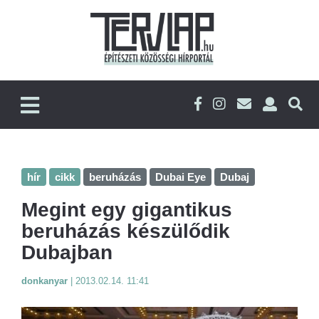
hír
cikk
beruházás
Dubai Eye
Dubaj
Megint egy gigantikus
beruházás készülődik
Dubajban
donkanyar
|
2013.02.14. 11:41