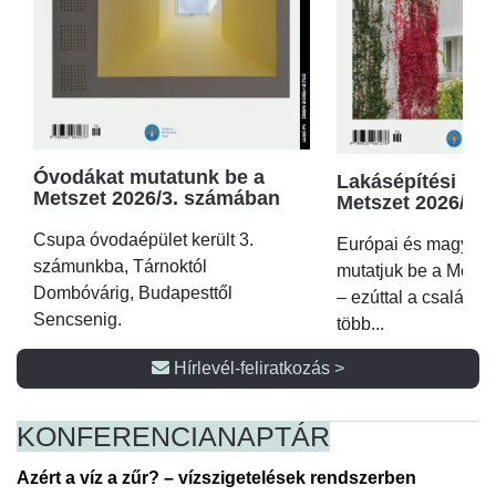
Óvodákat mutatunk be a
Lakásépítési kör
Metszet 2026/3. számában
Metszet 2026/2.
Csupa óvodaépület került 3.
Európai és magyar p
számunkba, Tárnoktól
mutatjuk be a Metsz
Dombóvárig, Budapesttől
– ezúttal a családi 
Sencsenig.
több...
Hírlevél-feliratkozás >
KONFERENCIA
NAPTÁR
Azért a víz a zűr? – vízszigetelések rendszerben