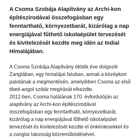
A Csoma Szobája Alapítvány az Archi-kon
építészirodával összefogásban egy
fenntartható, környezetbarát, kizárólag a nap
energiájával fűthető iskolaépület tervezését
és kivitelezését kezdte meg idén az Indiai
Himalájában.
A Csoma Szobája Alapítvány ötödik éve dolgozik
Zanglában, egy himalájai faluban, annak a középkori
palotának a megmentésén, amelyikben Csoma az első
tibeti-angol szótár megírását elkezdte.
2012-ben, Csoma halálának 170. évfordulóján az
alapítvány az Archi-kon építészirodával
összefogásban egy fenntartható, környezetbarát,
kizárólag a nap energiájával fűthető iskolaépület
tervezését és kivitelezését kezdte el önkéntesekkel és
a zanglai lakosság közreműködésével.