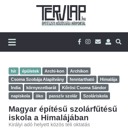
hír
épületek
Archi-kon
Archikon
Csoma Szobája Alapítvány
fenntartható
Himalája
India
környezetbarát
Kőrösi Csoma Sándor
napiskola
öko
passzív szolár
Szoláriskola
Magyar építésű szolárfűtésű
iskola a Himalájában
Királyi adó helyett közös téli oktatás