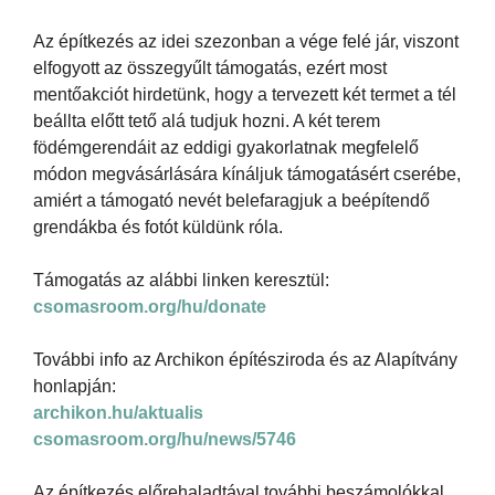
Az építkezés az idei szezonban a vége felé jár, viszont
elfogyott az összegyűlt támogatás, ezért most
mentőakciót hirdetünk, hogy a tervezett két termet a tél
beállta előtt tető alá tudjuk hozni. A két terem
födémgerendáit az eddigi gyakorlatnak megfelelő
módon megvásárlására kínáljuk támogatásért cserébe,
amiért a támogató nevét belefaragjuk a beépítendő
grendákba és fotót küldünk róla.
Támogatás az alábbi linken keresztül:
csomasroom.org/hu/donate
További info az Archikon építésziroda és az Alapítvány
honlapján:
archikon.hu/aktualis
csomasroom.org/hu/news/5746
Az építkezés előrehaladtával további beszámolókkal