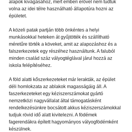
alapok kivágásához, mert emberi erővel nem tudtuk
volna az idei télre használható állapotúra hozni az
épületet.
A közeli patak partján több önkéntes a helyi
munkásokkal heteken át gyűjtötték és szállítható
méretűre törték a köveket, amit az alapozáshoz és a
falszerkezetek egy részéhez használtunk. A faluból
minden család száz vályogtéglával járul hozzá az
iskola felépítéséhez.
A föld alatti kőszerkezeteket már lerakták, az épület
déli homlokzata az ablakok magasságáig áll. A
faszerkezeteket egy kéziszerszámokat gyártó
nemzetközi nagyvállalat által támogatásként
rendelkezésünkre bocsátott akkus kéziszerszámokkal
tudjuk rövid idő alatt kivitelezni. A födémek
fagerendákra épített hagyományos vályogfödémként
készülnek.