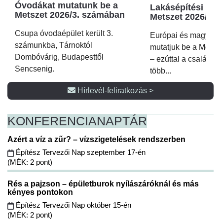
Óvodákat mutatunk be a
Lakásépítési kör
Metszet 2026/3. számában
Metszet 2026/2.
Csupa óvodaépület került 3.
Európai és magyar p
számunkba, Tárnoktól
mutatjuk be a Metsz
Dombóvárig, Budapesttől
– ezúttal a családi 
Sencsenig.
több...
Hírlevél-feliratkozás >
KONFERENCIA
NAPTÁR
Azért a víz a zűr? – vízszigetelések rendszerben
Építész Tervezői Nap szeptember 17-én
(MÉK: 2 pont)
Rés a pajzson – épületburok nyílászáróknál és más
kényes pontokon
Építész Tervezői Nap október 15-én
(MÉK: 2 pont)