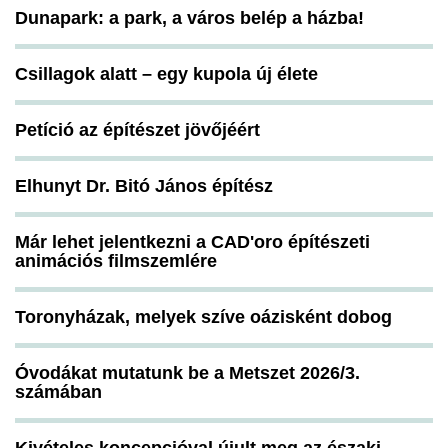
Dunapark: a park, a város belép a házba!
Csillagok alatt – egy kupola új élete
Petíció az építészet jövőjéért
Elhunyt Dr. Bitó János építész
Már lehet jelentkezni a CAD'oro építészeti
animációs filmszemlére
Toronyházak, melyek szíve oázisként dobog
Óvodákat mutatunk be a Metszet 2026/3.
számában