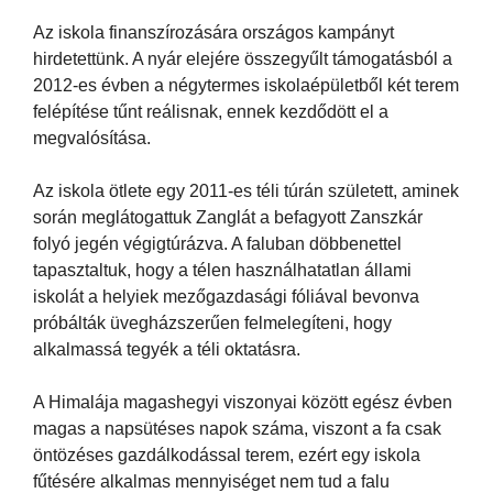
Az iskola finanszírozására országos kampányt
hirdetettünk. A nyár elejére összegyűlt támogatásból a
2012-es évben a négytermes iskolaépületből két terem
felépítése tűnt reálisnak, ennek kezdődött el a
megvalósítása.
Az iskola ötlete egy 2011-es téli túrán született, aminek
során meglátogattuk Zanglát a befagyott Zanszkár
folyó jegén végigtúrázva. A faluban döbbenettel
tapasztaltuk, hogy a télen használhatatlan állami
iskolát a helyiek mezőgazdasági fóliával bevonva
próbálták üvegházszerűen felmelegíteni, hogy
alkalmassá tegyék a téli oktatásra.
A Himalája magashegyi viszonyai között egész évben
magas a napsütéses napok száma, viszont a fa csak
öntözéses gazdálkodással terem, ezért egy iskola
fűtésére alkalmas mennyiséget nem tud a falu