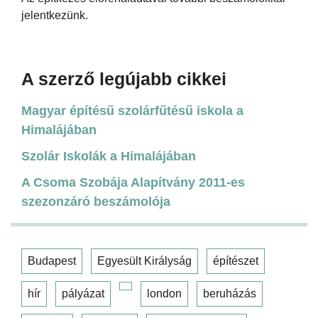
jelentkezünk.
A szerző legújabb cikkei
Magyar építésű szolárfűtésű iskola a
Himalájában
Szolár Iskolák a Himalájában
A Csoma Szobája Alapítvány 2011-es
szezonzáró beszámolója
Budapest
Egyesült Királyság
építészet
hír
pályázat
london
beruházás