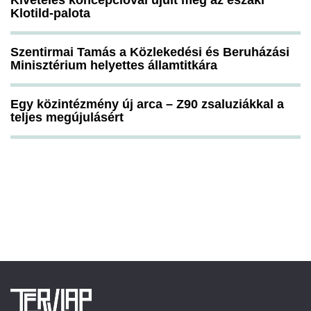
Kivételes koncepcióval újult meg az északi
Klotild-palota
Szentirmai Tamás a Közlekedési és Beruházási
Minisztérium helyettes államtitkára
Egy közintézmény új arca – Z90 zsaluziákkal a
teljes megújulásért