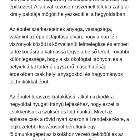
építkezést. A faluval közösen kiszemelt telek a zanglai
király palotája mögött helyezkedik el a hegyoldalban.
Az épület szerkezeteinek anyaga, vastagsága,
valamint az épület tájolása olyan, hogy a nap téli
viszonyok között is közvetlenül felmelegítse és emberi
tartózkodásra alkalmassá tegye a belső tereit. További
különlegessége, hogy a kis ökológiai lábnyom és a
helyiek által történő egyszerű másolhatóság
érdekében csak helyi anyagokból és hagyományos
technikákkal épül.
Az épület teraszos kialakítású, alkalmazkodik a
hegyoldal nyugati irányú lejtéséhez, hogy ezzel is
csökkentsük a szükséges földmunkát. Mivel az
építésre csak a rövid nyári szezon áll rendelkezésre, a
legközelebbi kisvárosból béreltünk egy
földmunkagépet az iskolához vezető bekötőút és az