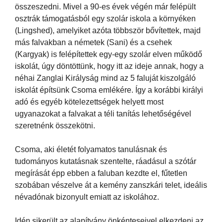
összeszedni. Mivel a 90-es évek végén már felépült
osztrák támogatásból egy szolár iskola a környéken
(Lingshed), amelyiket azóta többször bővítettek, majd
más falvakban a németek (Sani) és a csehek
(Kargyak) is felépítettek egy-egy szolár elven működő
iskolát, úgy döntöttünk, hogy itt az ideje annak, hogy a
néhai Zanglai Királyság mind az 5 faluját kiszolgáló
iskolát építsünk Csoma emlékére. Így a korábbi királyi
adó és egyéb kötelezettségek helyett most
ugyanazokat a falvakat a téli tanítás lehetőségével
szeretnénk összekötni.
Csoma, aki életét folyamatos tanulásnak és
tudományos kutatásnak szentelte, ráadásul a szótár
megírását épp ebben a faluban kezdte el, fűtetlen
szobában vészelve át a kemény zanszkári telet, ideális
névadónak bizonyult emiatt az iskolához.
Idén sikerült az alapítvány önkénteseivel elkezdeni az