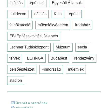
felújítás
épületek
Egyesült Államok
buildecon
kiállítás
Kína
épület
felhőkarcoló
műemlékvédelem
irodaház
EBI Építésaktivitási Jelentés
Lechner Tudásközpont
Múzeum
eecfa
tervek
ELTINGA
Budapest
rendezvény
belsőépítészet
Finnország
műemlék
stadion
Üzenet a szerzőnek
Nyomtatás