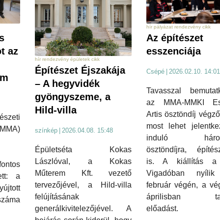
hír pályázat rendezvény cikk
Az építészet
s
esszenciája
t az
hír rendezvény épületek cikk
Építészet Éjszakája
Csépé
|
2026.02.10. 14:01
am
– A hegyvidék
Tavasszal bemutat
gyöngyszeme, a
az MMA-MMKI Ess
Hild-villa
Artis ösztöndíj végző
zeti
most lehet jelentke
MA)
színkép
|
2026.04.08. 15:48
induló három
Épületséta Kokas
ösztöndíjra, építés
Lászlóval, a Kokas
is. A kiállítás a
fontos
Műterem Kft. vezető
Vigadóban nyíli
tt: a
tervezőjével, a Hild-villa
február végén, a vé
jtott
felújításának
áprilisban tar
 száma
generálkivitelezőjével. A
előadást.