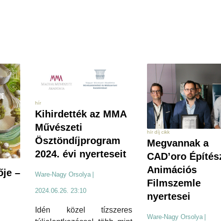
hír
Kihirdették az MMA
Művészeti
hír díj cikk
Ösztöndíjprogram
Megvannak a
2024. évi nyerteseit
CAD’oro Építész
Animációs
ője –
Ware-Nagy Orsolya
|
Filmszemle
2024.06.26. 23:10
nyertesei
Idén közel tízszeres
Ware-Nagy Orsolya
|