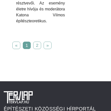
résztvevői. Az esemény
életre hívója és moderátora
Katona Vilmos
építészteoretikus.
«
1
2
»
ÉPÍTÉSZETI KÖZÖSSÉGI HÍRPORTÁL