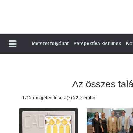
Metszet folyóirat
Perspektíva kisfilmek
Ko
Az összes talál
1-12
megjelenítése a(z)
22
elemből.