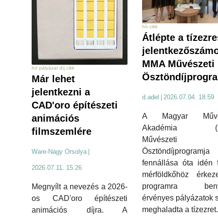
hír cikk
Átlépte a tízezre
jelentkezőszámo
MMA Művészeti
hír pályázat díj cikk
Ösztöndíjprogr
Már lehet
jelentkezni a
d.adel
|
2026.07.04. 18:59
CAD'oro építészeti
A Magyar Művés
animációs
Akadémia (M
filmszemlére
Művészeti
Ösztöndíjprogramja
Ware-Nagy Orsolya
|
fennállása óta idén 
2026.07.11. 15:26
mérföldkőhöz érkeze
programra benyú
Megnyílt a nevezés a 2026-
érvényes pályázatok
os CAD'oro építészeti
meghaladta a tízezret.
animációs díjra. A