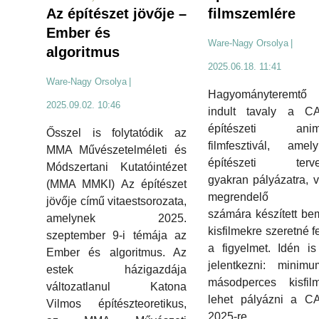
filmszemlére
Az építészet jövője –
Ember és
Ware-Nagy Orsolya
|
algoritmus
2025.06.18. 11:41
Ware-Nagy Orsolya
|
Hagyományteremtő c
2025.09.02. 10:46
indult tavaly a CA
építészeti anim
Ősszel is folytatódik az
filmfesztivál, ame
MMA Művészetelméleti és
építészeti terve
Módszertani Kutatóintézet
gyakran pályázatra, 
(MMA MMKI) Az építészet
megrendelő
jövője című vitaestsorozata,
számára készített be
amelynek 2025.
kisfilmekre szeretné f
szeptember 9-i témája az
a figyelmet. Idén is
Ember és algoritmus. Az
jelentkezni: minim
estek házigazdája
másodperces kisfilm
változatlanul Katona
lehet pályázni a CA
Vilmos építészteoretikus,
2025-re.