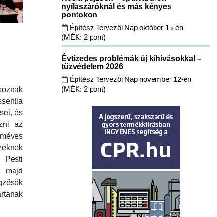
nyílászáróknál és más kényes
pontokon
Építész Tervezői Nap október 15-én
(MÉK: 2 pont)
Évtizedes problémák új kihívásokkal –
tűzvédelem 2026
Építész Tervezői Nap november 12-én
(MÉK: 2 pont)
koznak
entia
sei, és
zni az
éves
zeknek
 Pesti
k majd
gzősök
tanak