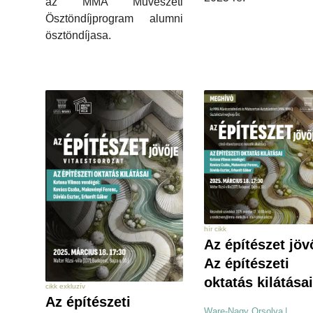
az MMA Művészeti
Ösztöndíjprogram alumni
ösztöndíjasa.
hír cikk
Az építészet jöv
Az építészeti
oktatás kilátásai
cikk exkluzív
Az építészeti
Ware-Nagy Orsolya
|