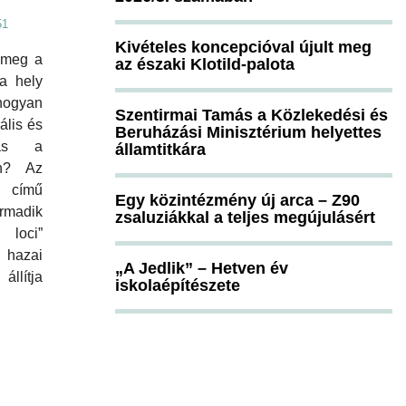
51
Kivételes koncepcióval újult meg
 meg a
az északi Klotild-palota
a hely
ogyan
Szentirmai Tamás a Közlekedési és
ális és
Beruházási Minisztérium helyettes
itás a
államtitkára
en? Az
e című
Egy közintézmény új arca – Z90
rmadik
zsaluziákkal a teljes megújulásért
 loci”
hazai
„A Jedlik” – Hetven év
llítja
iskolaépítészete