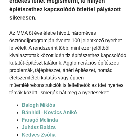
érdekes lehet megismerni, ki milyen
épíétszethez kapcsolódó ötlettel pályázott
sikeresen.
Az MMA öt éve életre hívott, hároméves
ösztöndíjprogramján évente 100 jelentkező nyerhet
felvételt. A rendszerint több, mint ezer jelöltből
kiválasztottak között idén tíz építészethez kapcsolódó
kutatót-építészt találunk. Agglomerációs építészeti
problémák, tájépítészet, ártéri építészet, nomád
életszemléleti kutatás vagy éppen
műemlékrekonstrukciók is fellelhetők az idei nyertes
témák között. Ismerjék hát meg a nyerteseket:
Balogh Miklós
Bánhidi - Kovács Anikó
Faragó Melinda
Juhász Balázs
Kedves Zsófia