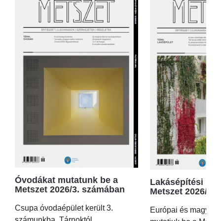
Óvodákat mutatunk be a
Lakásépítési kör
Metszet 2026/3. számában
Metszet 2026/2.
Csupa óvodaépület került 3.
Európai és magyar p
számunkba, Tárnoktól