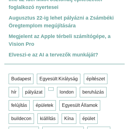
foglalkozó nyertesei
Augusztus 22-ig lehet pályázni a Zsámbéki
Öregtemplom megújítására
Megjelent az Apple térbeli számítógépe, a
Vision Pro
Elveszi-e az AI a tervezők munkáját?
Budapest
Egyesült Királyság
építészet
hír
pályázat
london
beruházás
felújítás
épületek
Egyesült Államok
buildecon
kiállítás
Kína
épület