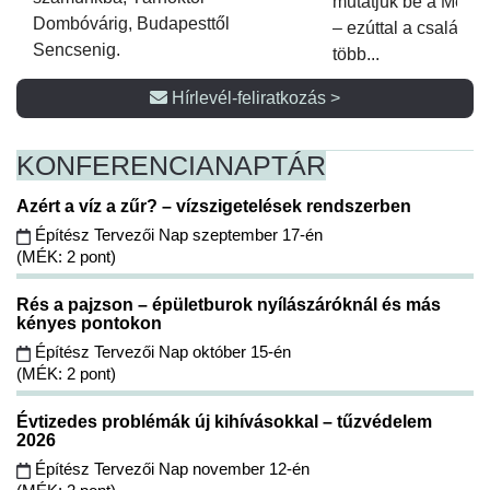
mutatjuk be a Metsz
Dombóvárig, Budapesttől
– ezúttal a családi 
Sencsenig.
több...
Hírlevél-feliratkozás >
KONFERENCIA
NAPTÁR
Azért a víz a zűr? – vízszigetelések rendszerben
Építész Tervezői Nap szeptember 17-én
(MÉK: 2 pont)
Rés a pajzson – épületburok nyílászáróknál és más
kényes pontokon
Építész Tervezői Nap október 15-én
(MÉK: 2 pont)
Évtizedes problémák új kihívásokkal – tűzvédelem
2026
Építész Tervezői Nap november 12-én