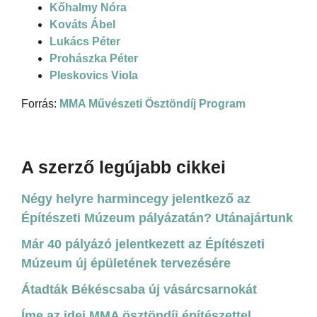
Kőhalmy Nóra
Kováts Ábel
Lukács Péter
Prohászka Péter
Pleskovics Viola
Forrás:
MMA Művészeti Ösztöndíj Program
A szerző legújabb cikkei
Négy helyre harmincegy jelentkező az
Építészeti Múzeum pályázatán? Utánajártunk
Már 40 pályázó jelentkezett az Építészeti
Múzeum új épületének tervezésére
Átadták Békéscsaba új vásárcsarnokát
Íme az idei MMA ösztöndíj építészettel