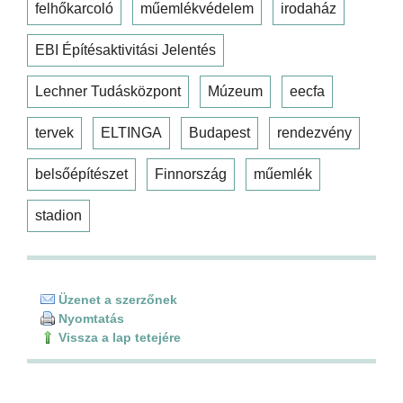
felhőkarcoló
műemlékvédelem
irodaház
EBI Építésaktivitási Jelentés
Lechner Tudásközpont
Múzeum
eecfa
tervek
ELTINGA
Budapest
rendezvény
belsőépítészet
Finnország
műemlék
stadion
Üzenet a szerzőnek
Nyomtatás
Vissza a lap tetejére