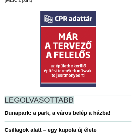
(MÉK: 2 pont)
LEGOLVASOTTABB
Dunapark: a park, a város belép a házba!
Csillagok alatt – egy kupola új élete