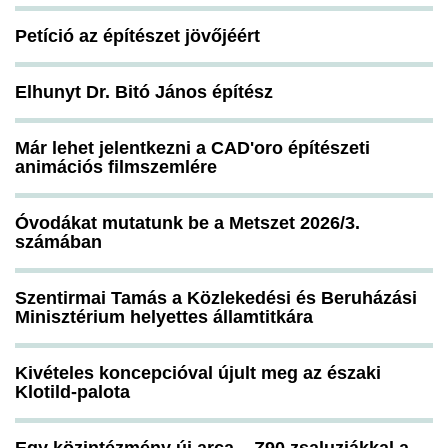
Petíció az építészet jövőjéért
Elhunyt Dr. Bitó János építész
Már lehet jelentkezni a CAD'oro építészeti
animációs filmszemlére
Óvodákat mutatunk be a Metszet 2026/3.
számában
Szentirmai Tamás a Közlekedési és Beruházási
Minisztérium helyettes államtitkára
Kivételes koncepcióval újult meg az északi
Klotild-palota