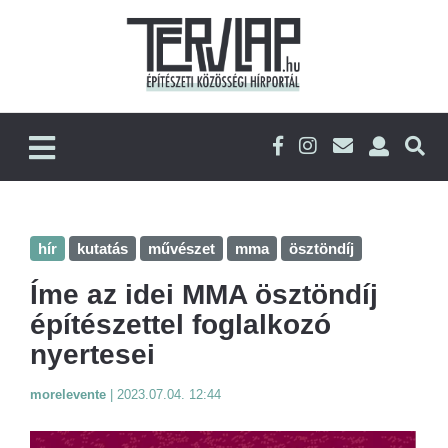
hír
kutatás
művészet
mma
ösztöndíj
Íme az idei MMA ösztöndíj
építészettel foglalkozó
nyertesei
morelevente
|
2023.07.04. 12:44