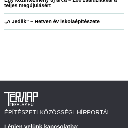
Egy közintézmény új arca – Z90 zsaluziákkal a
teljes megújulásért
„A Jedlik” – Hetven év iskolaépítészete
ÉPÍTÉSZETI KÖZÖSSÉGI HÍRPORTÁL
Lépjen velünk kapcsolatba: