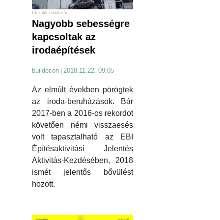
hír cikk exkluzív
Nagyobb sebességre
kapcsoltak az
irodaépítések
buildecon
|
2018.11.22. 09:05
Az elmúlt években pörögtek
az iroda-beruházások. Bár
2017-ben a 2016-os rekordot
követően némi visszaesés
volt tapasztalható az EBI
Építésaktivitási Jelentés
Aktivitás-Kezdésében, 2018
ismét jelentős bővülést
hozott.