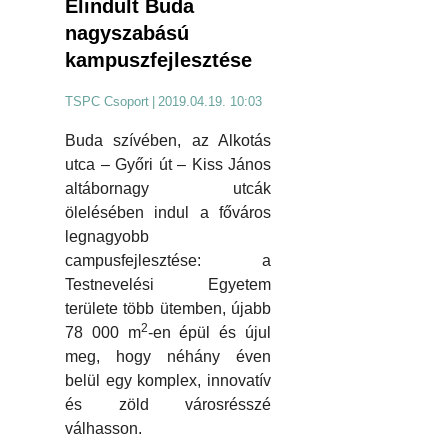
Elindult Buda
nagyszabású
kampuszfejlesztése
TSPC Csoport
|
2019.04.19. 10:03
Buda szívében, az Alkotás
utca – Győri út – Kiss János
altábornagy utcák
ölelésében indul a főváros
legnagyobb
campusfejlesztése: a
Testnevelési Egyetem
területe több ütemben, újabb
2
78 000 m
-en épül és újul
meg, hogy néhány éven
belül egy komplex, innovatív
és zöld városrésszé
válhasson.