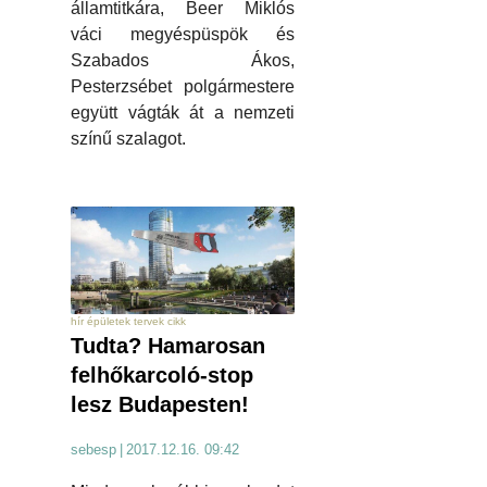
államtitkára, Beer Miklós
váci megyéspüspök és
Szabados Ákos,
Pesterzsébet polgármestere
együtt vágták át a nemzeti
színű szalagot.
hír épületek tervek cikk
Tudta? Hamarosan
felhőkarcoló-stop
lesz Budapesten!
sebesp
|
2017.12.16. 09:42