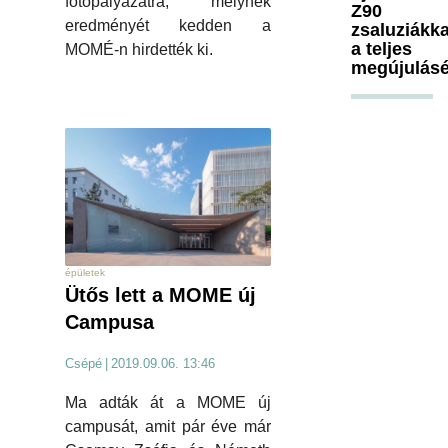
fotópályázatra, melynek
Z90
eredményét kedden a
zsaluziákka
a teljes
MOMÉ-n hirdették ki.
megújulásé
épületek
Ütős lett a MOME új
Campusa
Csépé
|
2019.09.06. 13:46
Ma adták át a MOME új
campusát, amit pár éve már