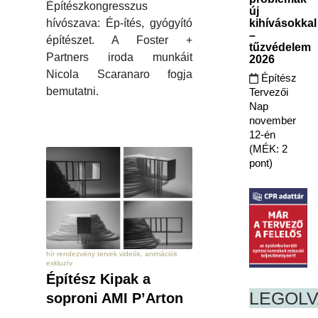
Építészkongresszus
új
kihívásokkal
hívószava: Ép-ítés, gyógyító
–
építészet. A Foster +
tűzvédelem
Partners iroda munkáit
2026
Nicola Scaranaro fogja
Építész
bemutatni.
Tervezői
Nap
november
12-én
(MÉK: 2
pont)
hír rendezvény tervek videók, animációk
exkluzív
Építész Kipak a
LEGOL
soproni AMI P’Arton