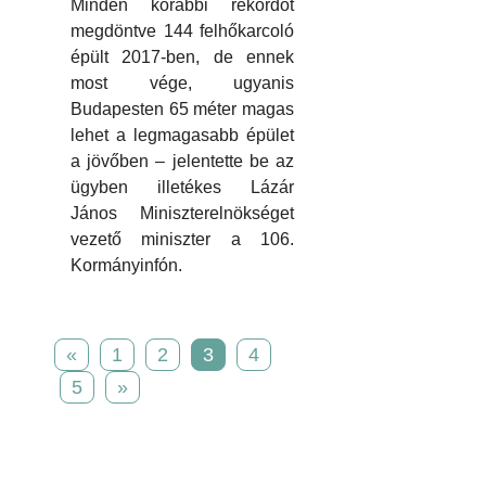
Minden korábbi rekordot
megdöntve 144 felhőkarcoló
épült 2017-ben, de ennek
most vége, ugyanis
Budapesten 65 méter magas
lehet a legmagasabb épület
a jövőben – jelentette be az
ügyben illetékes Lázár
János Miniszterelnökséget
vezető miniszter a 106.
Kormányinfón.
«
1
2
3
4
5
»