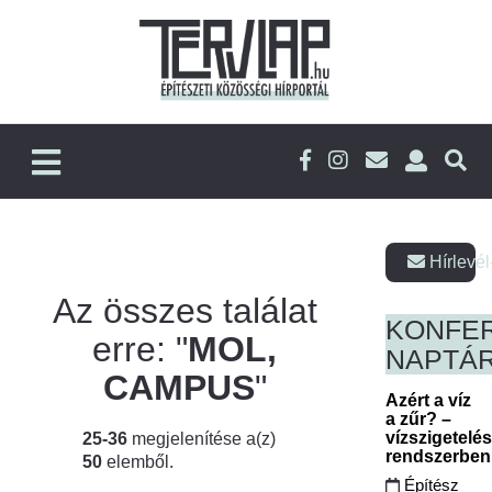
Hírlevél
Az összes találat
KONFE
erre: "
MOL,
NAPTÁ
CAMPUS
"
Azért a víz
a zűr? –
vízszigetelé
25-36
megjelenítése a(z)
rendszerbe
50
elemből.
Építész