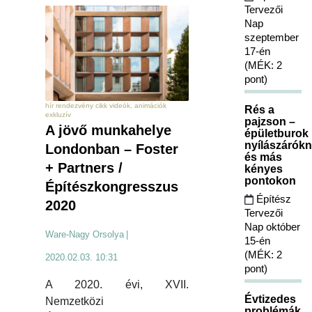
Tervezői
Nap
szeptember
17-én
(MÉK: 2
pont)
hír rendezvény cikk videók, animációk
Rés a
exkluzív
pajzson –
A jövő munkahelye
épületburok
nyílászárókn
Londonban – Foster
és más
+ Partners /
kényes
pontokon
Építészkongresszus
Építész
2020
Tervezői
Nap október
Ware-Nagy Orsolya
|
15-én
(MÉK: 2
2020.02.03. 10:31
pont)
A 2020. évi, XVII.
Évtizedes
Nemzetközi
problémák