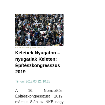
hír rendezvény cikk exkluzív
Keletiek Nyugaton –
nyugatiak Keleten:
Építészkongresszus
2019
Timon
|
2019.03.12. 10:25
A 16. Nemzetközi
Építészkongresszust 2019.
március 8-án az NKE nagy