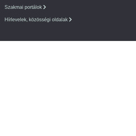
Szakmai portálok
Hírlevelek, közösségi oldalak