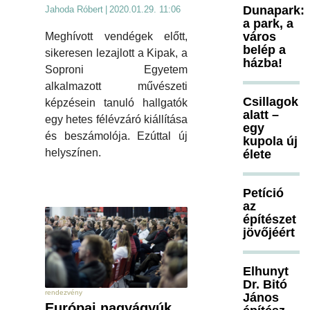
Dunapark:
Jahoda Róbert
|
2020.01.29. 11:06
a park, a
város
Meghívott vendégek előtt,
belép a
sikeresen lezajlott a Kipak, a
házba!
Soproni Egyetem
alkalmazott művészeti
Csillagok
képzésein tanuló hallgatók
alatt –
egy hetes félévzáró kiállítása
egy
és beszámolója. Ezúttal új
kupola új
helyszínen.
élete
Petíció
az
építészet
jövőjéért
Elhunyt
Dr. Bitó
rendezvény
János
Európai nagyágyúk