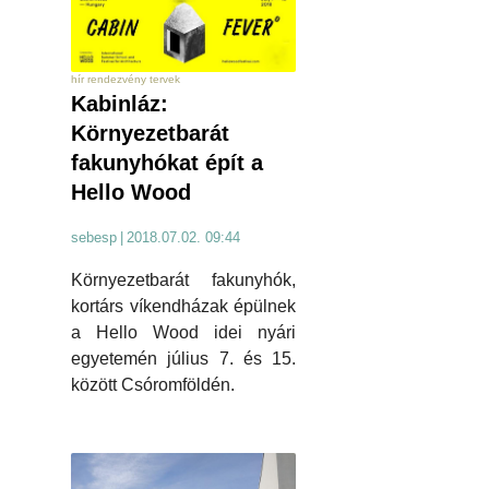
hír rendezvény tervek
Kabinláz:
Környezetbarát
fakunyhókat épít a
Hello Wood
sebesp
|
2018.07.02. 09:44
Környezetbarát fakunyhók,
kortárs víkendházak épülnek
a Hello Wood idei nyári
egyetemén július 7. és 15.
között Csóromföldén.