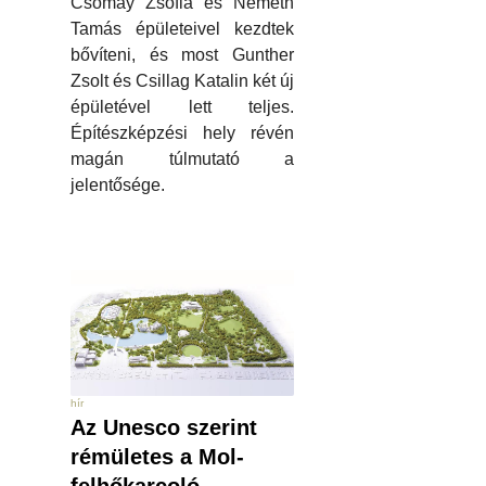
Csomay Zsófia és Németh
Tamás épületeivel kezdtek
bővíteni, és most Gunther
Zsolt és Csillag Katalin két új
épületével lett teljes.
Építészképzési hely révén
magán túlmutató a
jelentősége.
hír
Az Unesco szerint
rémületes a Mol-
felhőkarcoló,