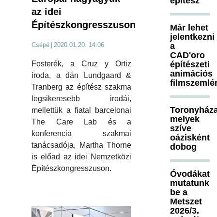
építész
az idei
Építészkongresszuson
Már lehet
jelentkezni
a
Csépé
|
2020.01.20. 14:06
CAD'oro
építészeti
Fosterék, a Cruz y Ortiz
animációs
iroda, a dán Lundgaard &
filmszemlé
Tranberg az építész szakma
legsikeresebb irodái,
Toronyháza
mellettük a fiatal barcelonai
melyek
The Care Lab és a
szíve
konferencia szakmai
oázisként
tanácsadója, Martha Thorne
dobog
is előad az idei Nemzetközi
Építészkongresszuson.
Óvodákat
mutatunk
be a
Metszet
2026/3.