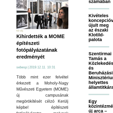
számában
Kivételes
koncepcióv
újult meg
az északi
hír díj
Klotild-
Kihirdették a MOME
palota
építészeti
fotópályázatának
Szentirmai
eredményét
Tamás a
Közlekedés
sebesp
|
2019.12.11. 10:31
és
Beruházási
Több mint ezer felvétel
Minisztéri
helyettes
érkezett a Moholy-Nagy
államtitkár
Művészeti Egyetem (MOME)
új campusának
Egy
megörökítését célzó Kerülj
közintézm
képbe! építészeti
új arca –