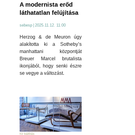
A modernista erőd
láthatatlan felújítása
sebesp
|
2025.11.12. 11:00
Herzog & de Meuron úgy
alakította ki a Sotheby’s
manhattani központját
Breuer Marcel brutalista
ikonjából, hogy senki észre
se vegye a változást.
hír kiállítás