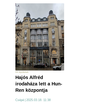
hír épületek
Hajós Alfréd
irodaháza lett a Hun-
Ren központja
Csépé
|
2025.03.18. 11:38