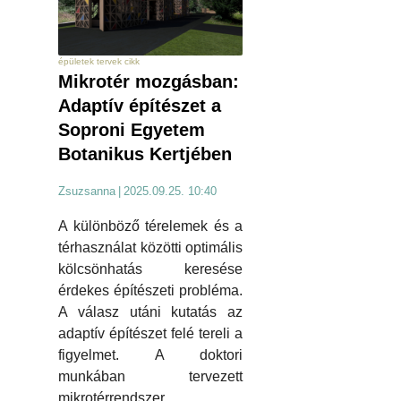
épületek tervek cikk
Mikrotér mozgásban:
Adaptív építészet a
Soproni Egyetem
Botanikus Kertjében
Zsuzsanna
|
2025.09.25. 10:40
A különböző térelemek és a
térhasználat közötti optimális
kölcsönhatás keresése
érdekes építészeti probléma.
A válasz utáni kutatás az
adaptív építészet felé tereli a
figyelmet. A doktori
munkában tervezett
mikrotérrendszer