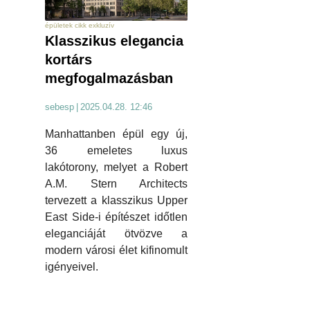
épületek cikk exkluzív
Klasszikus elegancia
kortárs
megfogalmazásban
sebesp
|
2025.04.28. 12:46
Manhattanben épül egy új,
36 emeletes luxus
lakótorony, melyet a Robert
A.M. Stern Architects
tervezett a klasszikus Upper
East Side-i építészet időtlen
eleganciáját ötvözve a
modern városi élet kifinomult
igényeivel.