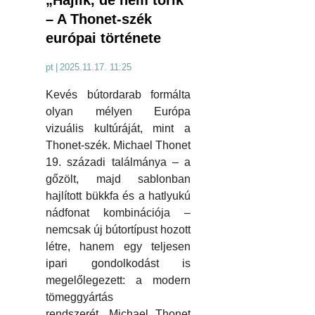
– A Thonet-szék
európai története
pt
|
2025.11.17. 11:25
Kevés bútordarab formálta
olyan mélyen Európa
vizuális kultúráját, mint a
Thonet-szék. Michael Thonet
19. századi találmánya – a
gőzölt, majd sablonban
hajlított bükkfa és a hatlyukú
nádfonat kombinációja –
nemcsak új bútortípust hozott
létre, hanem egy teljesen
ipari gondolkodást is
megelőlegezett: a modern
tömeggyártás
rendszerét. Michael Thonet