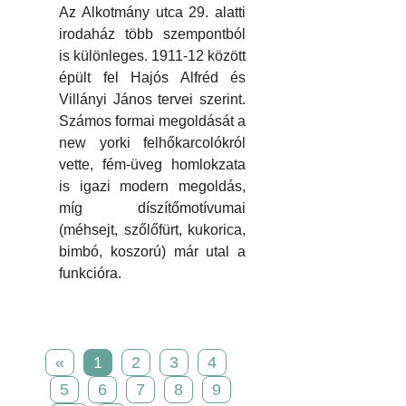
Az Alkotmány utca 29. alatti
irodaház több szempontból
is különleges. 1911-12 között
épült fel Hajós Alfréd és
Villányi János tervei szerint.
Számos formai megoldását a
new yorki felhőkarcolókról
vette, fém-üveg homlokzata
is igazi modern megoldás,
míg díszítőmotívumai
(méhsejt, szőlőfürt, kukorica,
bimbó, koszorú) már utal a
funkcióra.
«
1
2
3
4
5
6
7
8
9