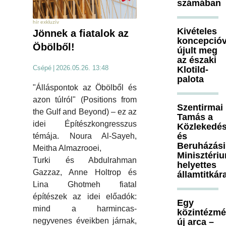
számában
hír exkluzív
Kivételes
Jönnek a fiatalok az
koncepcióv
Öbölből!
újult meg
az északi
Csépé
|
2026.05.26. 13:48
Klotild-
palota
"Álláspontok az Öbölből és
azon túlról" (Positions from
Szentirmai
the Gulf and Beyond) – ez az
Tamás a
idei Építészkongresszus
Közlekedés
és
témája. Noura Al-Sayeh,
Beruházási
Meitha Almazrooei,
Minisztéri
Turki és Abdulrahman
helyettes
Gazzaz, Anne Holtrop és
államtitkár
Lina Ghotmeh fiatal
építészek az idei előadók:
Egy
mind a harmincas-
közintézm
negyvenes éveikben járnak,
új arca –