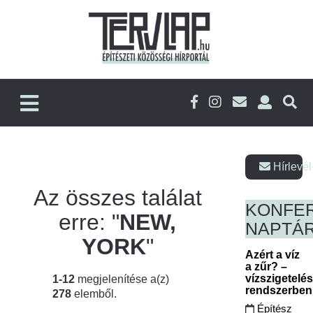
Hírlevél
Az összes találat
KONFE
erre: "
NEW,
NAPTÁ
YORK
"
Azért a víz
a zűr? –
vízszigetelé
1-12
megjelenítése a(z)
rendszerbe
278
elemből.
Építész