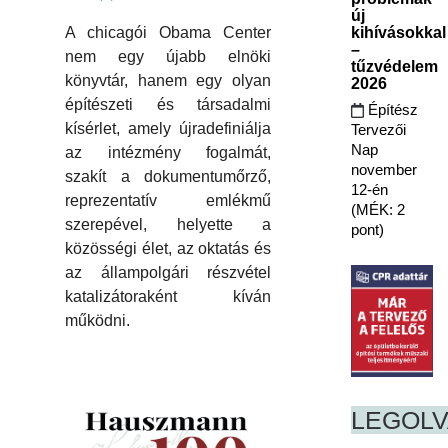
új
A chicagói Obama Center
kihívásokkal
–
nem egy újabb elnöki
tűzvédelem
könyvtár, hanem egy olyan
2026
építészeti és társadalmi
Építész
kísérlet, amely újradefiniálja
Tervezői
Nap
az intézmény fogalmát,
november
szakít a dokumentumőrző,
12-én
reprezentatív emlékmű
(MÉK: 2
szerepével, helyette a
pont)
közösségi élet, az oktatás és
az állampolgári részvétel
katalizátoraként kíván
működni.
LEGOL