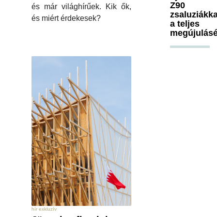
Z90
és már világhírűek. Kik ők,
zsaluziákka
és miért érdekesek?
a teljes
megújulásé
hír exkluzív