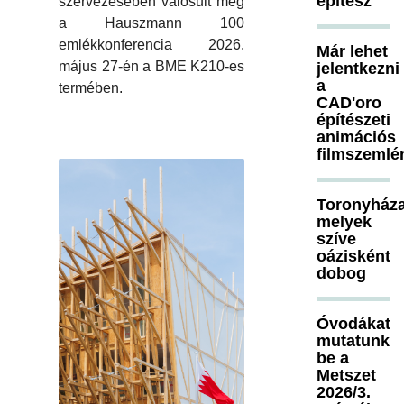
építész
szervezésében valósult meg
a Hauszmann 100
emlékkonferencia 2026.
Már lehet
május 27-én a BME K210-es
jelentkezni
a
termében.
CAD'oro
építészeti
animációs
filmszemlé
Toronyháza
melyek
szíve
oázisként
dobog
Óvodákat
mutatunk
be a
Metszet
2026/3.