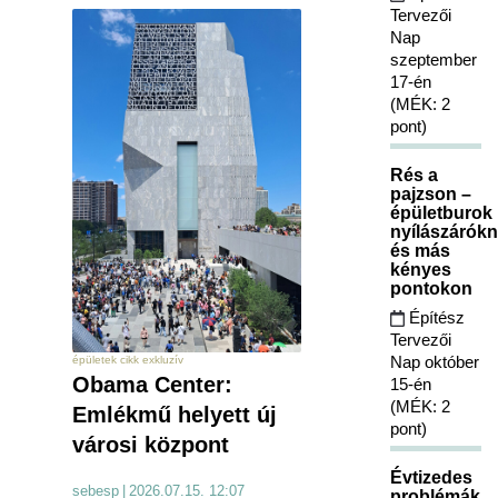
Tervezői
Nap
szeptember
17-én
(MÉK: 2
pont)
Rés a
pajzson –
épületburok
nyílászárókn
és más
kényes
pontokon
Építész
Tervezői
Nap október
épületek cikk exkluzív
Obama Center:
15-én
(MÉK: 2
Emlékmű helyett új
pont)
városi központ
Évtizedes
sebesp
|
2026.07.15. 12:07
problémák