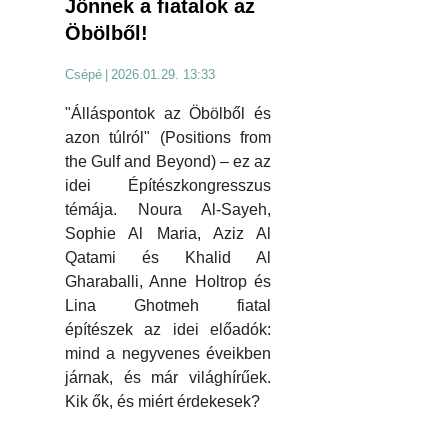
Jönnek a fiatalok az
Öbölből!
Csépé
|
2026.01.29. 13:33
"Álláspontok az Öbölből és
azon túlról" (Positions from
the Gulf and Beyond) – ez az
idei Építészkongresszus
témája. Noura Al-Sayeh,
Sophie Al Maria, Aziz Al
Qatami és Khalid Al
Gharaballi, Anne Holtrop és
Lina Ghotmeh fiatal
építészek az idei előadók:
mind a negyvenes éveikben
járnak, és már világhírűek.
Kik ők, és miért érdekesek?