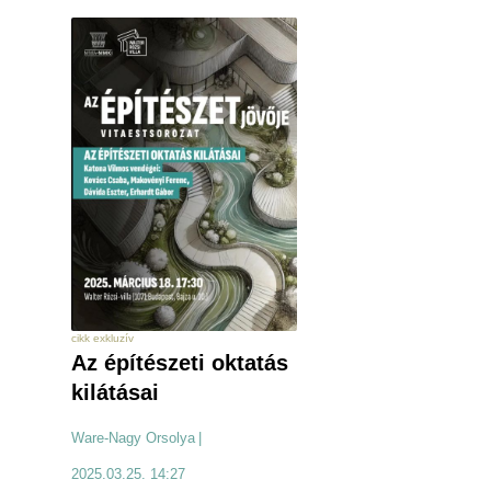
cikk exkluzív
Az építészeti oktatás
kilátásai
Ware-Nagy Orsolya
|
2025.03.25. 14:27