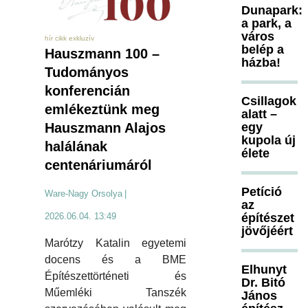
Dunapark:
a park, a
város
hír cikk exkluzív
belép a
Hauszmann 100 –
házba!
Tudományos
konferencián
Csillagok
emlékeztünk meg
alatt –
egy
Hauszmann Alajos
kupola új
halálának
élete
centenáriumáról
Petíció
Ware-Nagy Orsolya
|
az
építészet
2026.06.04. 13:49
jövőjéért
Marótzy Katalin egyetemi
docens és a BME
Elhunyt
Építészettörténeti és
Dr. Bitó
Műemléki Tanszék
János