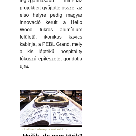
legizgalmasabb mini-ház
projektjeit gyűjtötte össze, az
első helyre pedig magyar
innováció került: a Hello
Wood tükrös alumínium
felületű, ikonikus kavics
kabinja, a PEBL Grand, mely
a kis léptékű, hospitality
fókuszú építészetet gondolja
újra.
hír kiállítás belsőépítészet exkluzív
„Hajlik, de nem törik”