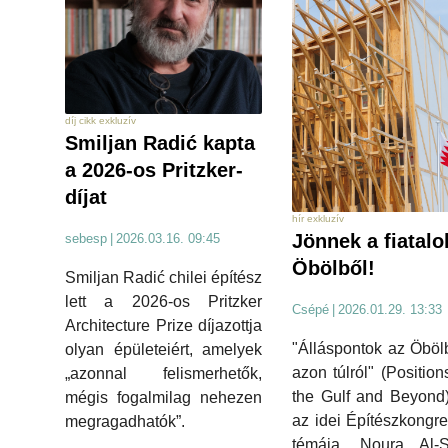
díj cikk exkluzív
Smiljan Radić kapta
a 2026-os Pritzker-
díjat
hír exkluzív
Jönnek a fiatalo
sebesp
|
2026.03.16. 09:45
Öbölből!
Smiljan Radić chilei építész
lett a 2026-os Pritzker
Csépé
|
2026.01.29. 13:33
Architecture Prize díjazottja
"Álláspontok az Öböl
olyan épületeiért, amelyek
azon túlról" (Position
„azonnal felismerhetők,
the Gulf and Beyond
mégis fogalmilag nehezen
az idei Építészkongr
megragadhatók”.
témája. Noura Al-S