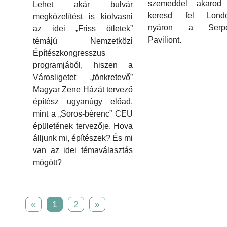
szemeddel akarod l
Lehet akár bulvár
keresd fel Lond
megközelítést is kiolvasni
nyáron a Serpen
az idei „Friss ötletek”
Paviliont.
témájú Nemzetközi
Építészkongresszus
programjából, hiszen a
Városligetet „tönkretevő”
Magyar Zene Házát tervező
építész ugyanúgy előad,
mint a „Soros-bérenc” CEU
épületének tervezője. Hova
álljunk mi, építészek? És mi
van az idei témaválasztás
mögött?
«
1
2
»