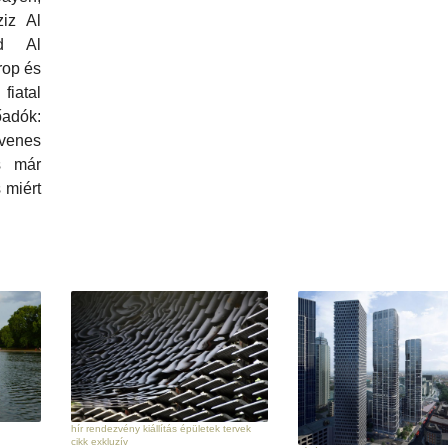
iz Al
d Al
rop és
atal
őadók:
enes
s már
s miért
hír rendezvény kiállítás épületek tervek
cikk exkluzív