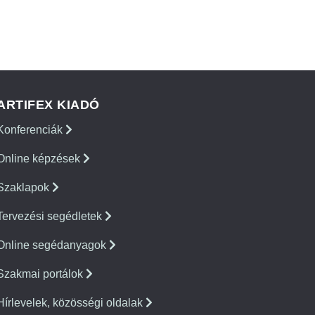
ARTIFEX KIADÓ
Konferenciák
Online képzések
Szaklapok
Tervezési segédletek
Online segédanyagok
Szakmai portálok
Hírlevelek, közösségi oldalak