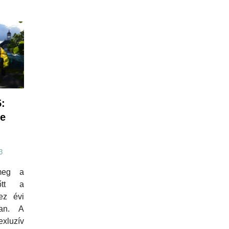
:
de
3
meg a
őtt a
ez évi
ban. A
xluzív