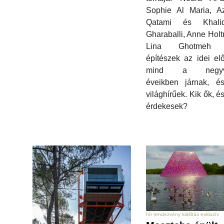
Sophie Al Maria, Az
Qatami és Khali
Gharaballi, Anne Holt
Lina Ghotmeh fi
építészek az idei el
mind a negyv
éveikben járnak, é
világhírűek. Kik ők, é
érdekesek?
hír rendezvény kiállítás exkluzív