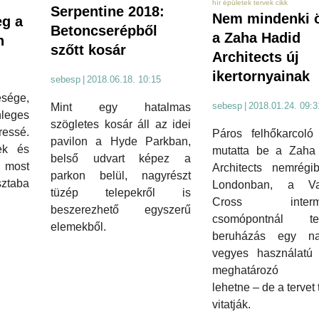
hír épületek tervek cikk
Serpentine 2018:
Nem mindenki ö
eg a
Betoncserépből
a Zaha Hadid
n
szőtt kosár
Architects új
ikertornyainak
sebesp
|
2018.06.18. 10:15
sége,
sebesp
|
2018.01.24. 09:3
Mint egy hatalmas
nleges
szögletes kosár áll az idei
ressé.
Páros felhőkarcoló 
pavilon a Hyde Parkban,
ek és
mutatta be a Zaha
belső udvart képez a
, most
Architects nemrégi
parkon belül, nagyrészt
taba
Londonban, a Va
tüzép telepekről is
Cross intermo
beszerezhető egyszerű
csomópontnál ter
elemekből.
beruházás egy n
vegyes használatú t
meghatározó 
lehetne – de a tervet
vitatják.