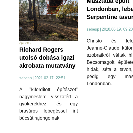
Masztaba épült
Londonban, leb
Serpentine tavo
sebesp
|
2018.06.19. 09:20
Christo és fele
épületek
Jeanne-Claude, külö
Richard Rogers
szobraikról váltak hí
utolsó dobása igazi
Becsomagolt épület
akrobata mutatvány
hidak, séta a tavon
pedig egy masz
sebesp
|
2021.02.17. 22:51
Londonban.
A "kifordított építészet"
nagymestere visszatért a
gyökerekhez, és egy
bravúros lebegéssel int
búcsút rajongóinak.