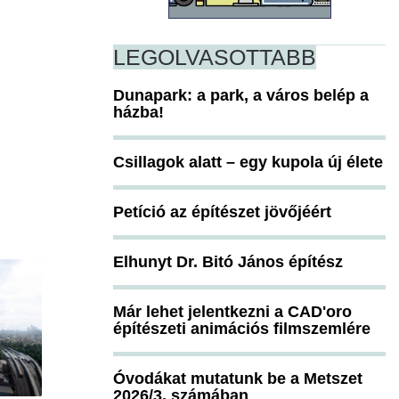
LEGOLVASOTTABB
Dunapark: a park, a város belép a
házba!
Csillagok alatt – egy kupola új élete
Petíció az építészet jövőjéért
Elhunyt Dr. Bitó János építész
Már lehet jelentkezni a CAD'oro
építészeti animációs filmszemlére
Óvodákat mutatunk be a Metszet
2026/3. számában