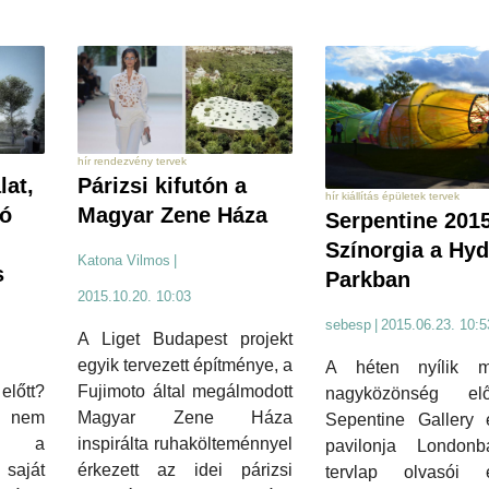
hír rendezvény tervek
lat,
Párizsi kifutón a
hír kiállítás épületek tervek
ló
Magyar Zene Háza
Serpentine 2015
Színorgia a Hy
Katona Vilmos
|
s
Parkban
2015.10.20. 10:03
sebesp
|
2015.06.23. 10:5
A Liget Budapest projekt
egyik tervezett építménye, a
A héten nyílik 
lőtt?
Fujimoto által megálmodott
nagyközönség el
 nem
Magyar Zene Háza
Sepentine Gallery 
gé a
inspirálta ruhakölteménnyel
pavilonja London
saját
érkezett az idei párizsi
tervlap olvasói e