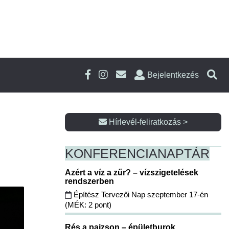
Bejelentkezés
Hírlevél-feliratkozás >
KONFERENCIA
NAPTÁR
Azért a víz a zűr? – vízszigetelések
rendszerben
Építész Tervezői Nap szeptember 17-én
(MÉK: 2 pont)
Rés a pajzson – épületburok