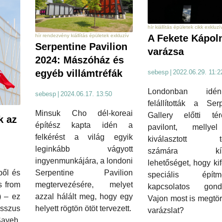
hír kiállítás épületek cikk exkluzí
hír rendezvény kiállítás épületek exkluzív
A Fekete Kápol
Serpentine Pavilion
varázsa
2024: Mászóház és
egyéb villámtréfák
sebesp
|
2022.06.29. 11:2
Londonban id
sebesp
|
2024.06.17. 13:50
felállították a Ser
Minsuk Cho dél-koreai
Gallery előtti t
k az
építész kapta idén a
pavilont, melly
felkérést a világ egyik
kiválasztott te
leginkább vágyott
számára kíná
ingyenmunkájára, a londoni
lehetőséget, hogy kif
Serpentine Pavilion
ből és
speciális építm
megtervezésére, melyet
s from
kapcsolatos gondol
azzal hálált meg, hogy egy
) – ez
Vajon most is megtör
helyett rögtön ötöt tervezett.
esszus
varázslat?
ayeh,