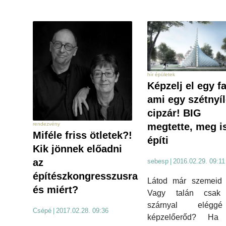
hír épületek
Képzelj el egy fa
ami egy szétnyí
cipzár! BIG
megtette, meg i
rendezvény
Miféle friss ötletek?!
építi
Kik jönnek előadni
az
sebesp
|
2016.02.29. 09:11
építészkongresszusra
Látod már szemeid e
és miért?
Vagy talán csak
szárnyal elég
Csépé
|
2017.02.28. 09:36
képzelőerőd? Ha 