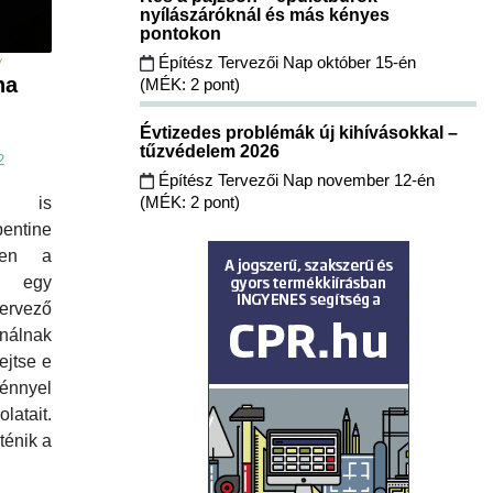
nyílászáróknál és más kényes
pontokon
Építész Tervezői Nap október 15-én
v
na
(MÉK: 2 pont)
Évtizedes problémák új kihívásokkal –
tűzvédelem 2026
2
Építész Tervezői Nap november 12-én
(MÉK: 2 pont)
én is
pentine
éren a
el egy
rvező
lnak
ejtse e
énnyel
atait.
ténik a