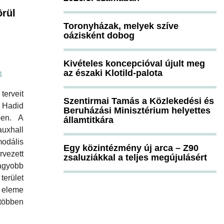
rül
Toronyházak, melyek szíve
oázisként dobog
Kivételes koncepcióval újult meg
az északi Klotild-palota
1
terveit
Szentirmai Tamás a Közlekedési és
 Hadid
Beruházási Minisztérium helyettes
ben. A
államtitkára
uxhall
dális
Egy közintézmény új arca – Z90
vezett
zsaluziákkal a teljes megújulásért
agyobb
erület
eleme
 többen