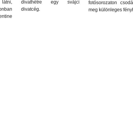
átni,
divathétre egy svájci
fotósorozaton csodá
onban
divatcég.
meg különleges fény
tine