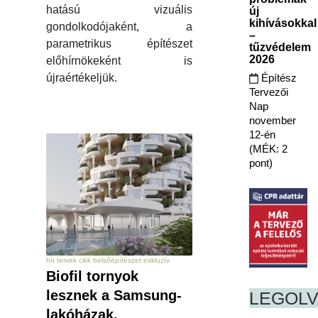
hatású vizuális
új
kihívásokkal
gondolkodójaként, a
–
parametrikus építészet
tűzvédelem
2026
előhírnökeként is
Építész
újraértékeljük.
Tervezői
Nap
november
12-én
(MÉK: 2
pont)
hír tervek cikk belsőépítészet exkluzív
Biofil tornyok
lesznek a Samsung-
LEGOL
lakóházak,