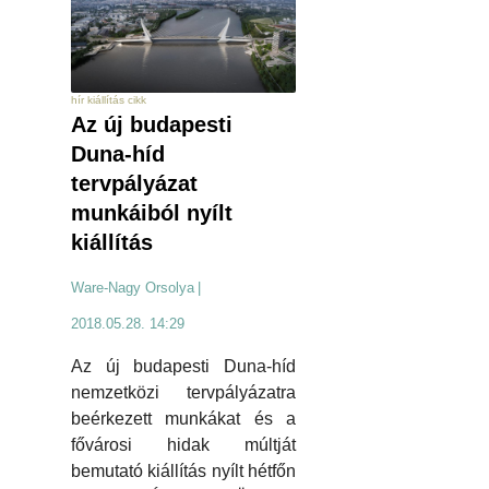
hír kiállítás cikk
Az új budapesti
Duna-híd
tervpályázat
munkáiból nyílt
kiállítás
Ware-Nagy Orsolya
|
2018.05.28. 14:29
Az új budapesti Duna-híd
nemzetközi tervpályázatra
beérkezett munkákat és a
fővárosi hidak múltját
bemutató kiállítás nyílt hétfőn