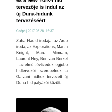
és a New York-i híd
tervezője is indul az
új Duna-hidunk
tervezéséért
Csépé
|
2017.08.28. 16:37
Zaha Hadid irodája, az Arup
iroda, az Explorations, Martin
Knight, Marc Mimram,
Laurent Ney, Ben van Berkel
– az elmúlt évtizedek legjobb
hídtervezői szerepelnek a
Galvani hídhoz tervezett új
Duna-híd pályázói között.