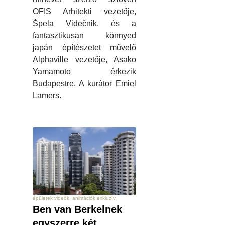
OFIS Arhitekti vezetője,
Špela Videčnik, és a
fantasztikusan könnyed
japán építészetet művelő
Alphaville vezetője, Asako
Yamamoto érkezik
Budapestre. A kurátor Emiel
Lamers.
épületek videók, animációk exkluzív
Ben van Berkelnek
egyszerre két