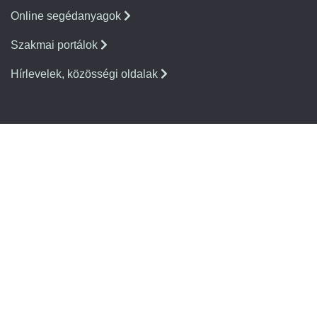
Online segédanyagok
Szakmai portálok
Hírlevelek, közösségi oldalak