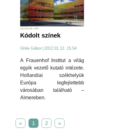
épületek cikk
Kódolt színek
Ghile Gábor
|
2012.01.12. 15:54
A Frauenhof Institut a világ
egyik vezető kutató intézete.
Hollandiai székhelyük
Európa legfejlettebb
városában található –
Almereben.
«
1
2
»