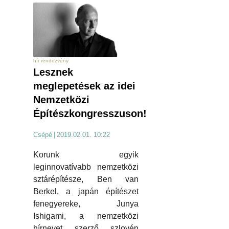
hír rendezvény
Lesznek
meglepetések az idei
Nemzetközi
Építészkongresszuson!
Csépé
|
2019.02.01. 10:22
Korunk egyik
leginnovatívabb nemzetközi
sztárépítésze, Ben van
Berkel, a japán építészet
fenegyereke, Junya
Ishigami, a nemzetközi
hírnevet szerző szlovén