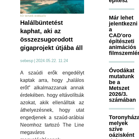
építész
hír tervek exkluzív
Már lehet
Halálbüntetést
jelentkezni
a
kaphat, aki az
CAD'oro
összezsugorodott
építészeti
animációs
gigaprojekt útjába áll
filmszemlé
sebesp
|
2024.05.22. 11:24
Óvodákat
A szaúdi erők engedélyt
mutatunk
kaptak arra, hogy „halálos
be a
erőt” alkalmazzanak annak
Metszet
2026/3.
érdekében. hogy eltávolítsák
számában
azokat, akik ellenálltak az
áthelyezésnek, hogy utat
Toronyháza
engedjenek a szaúd-arábiai
melyek
Neomhoz tartozó The Line
szíve
megaváros
oázisként