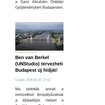
a Ganz Ábrahám Öntödei
Gyűjteményben Budapesten.
hír pályázat exkluzív
Ben van Berkel
(UNStudio) tervezheti
Budapest új hídját!
Csépé
|
2018.04.20. 17:02
Ma tartották annak a
nemzetközi tervpályázatnak
a díjátadóját, melyet a