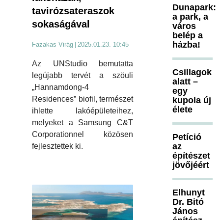
Dunapark:
tavirózsateraszok
a park, a
sokaságával
város
belép a
házba!
Fazakas Virág
|
2025.01.23. 10:45
Az UNStudio bemutatta
Csillagok
legújabb tervét a szöuli
alatt –
„Hannamdong-4
egy
Residences” biofil, természet
kupola új
élete
ihlette lakóépületeihez,
melyeket a Samsung C&T
Corporationnel közösen
Petíció
az
fejlesztettek ki.
építészet
jövőjéért
Elhunyt
Dr. Bitó
János