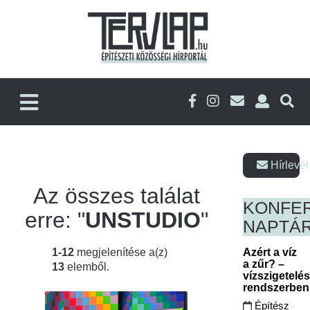
Hírlevél
Az összes találat
KONFE
erre: "
UNSTUDIO
"
NAPTÁ
1-12
megjelenítése a(z)
Azért a víz
a zűr? –
13
elemből.
vízszigetelé
rendszerbe
Építész