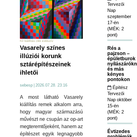
Tervezői
Nap
szeptember
17-én
(MÉK: 2
pont)
hír kiállítás cikk exkluzív
Vasarely színes
Rés a
pajzson –
illúziói korunk
épületburok
sztárépítészeinek
nyílászárókn
és más
ihletői
kényes
pontokon
sebesp
|
2026.07.28. 23:16
Építész
Tervezői
A most látható Vasarely
Nap október
kiállítás remek alkalom arra,
15-én
(MÉK: 2
hogy magyar származású
pont)
művészt ne csupán az op-art
megteremtőjeként, hanem az
Évtizedes
építészet egyik legnagyobb
problémák