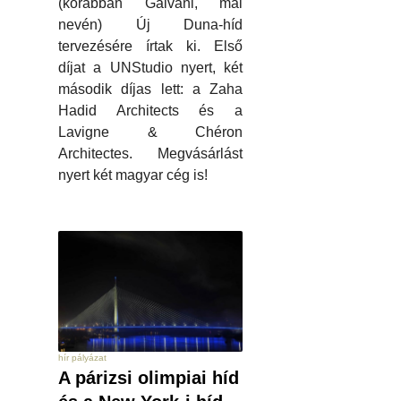
(korábban Galvani, mai
nevén) Új Duna-híd
tervezésére írtak ki. Első
díjat a UNStudio nyert, két
második díjas lett: a Zaha
Hadid Architects és a
Lavigne & Chéron
Architectes. Megvásárlást
nyert két magyar cég is!
hír pályázat
A párizsi olimpiai híd