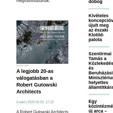
megvalósításanak.
dobog
Kivételes
koncepcióv
újult meg
az északi
Klotild-
palota
Szentirmai
Tamás a
Közlekedés
tervek cikk
és
A legjobb 20-as
Beruházási
válogatásban a
Minisztéri
helyettes
Robert Gutowski
államtitkár
Architects
Egy
d.adel
|
2020.04.03. 17:15
közintézm
új arca –
A Robert Gutowski Architects