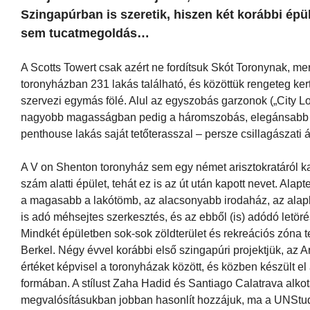
Szingapúrban is szeretik, hiszen két korábbi épü
sem tucatmegoldás…
A Scotts Towert csak azért ne fordítsuk Skót Toronynak, me
toronyházban 231 lakás található, és közöttük rengeteg ke
szervezi egymás fölé. Alul az egyszobás garzonok („City Lo
nagyobb magasságban pedig a háromszobás, elegánsabb laká
penthouse lakás saját tetőterasszal – persze csillagászati 
A V on Shenton toronyház sem egy német arisztokratáról k
szám alatti épület, tehát ez is az út után kapott nevet. Al
a magasabb a lakótömb, az alacsonyabb irodaház, az alap
is adó méhsejtes szerkesztés, és az ebből (is) adódó letör
Mindkét épületben sok-sok zöldterület és rekreációs zóna te
Berkel. Négy évvel korábbi első szingapúri projektjük, az 
értéket képvisel a toronyházak között, és közben készült 
formában. A stílust Zaha Hadid és Santiago Calatrava alkot
megvalósításukban jobban hasonlít hozzájuk, ma a UNStu