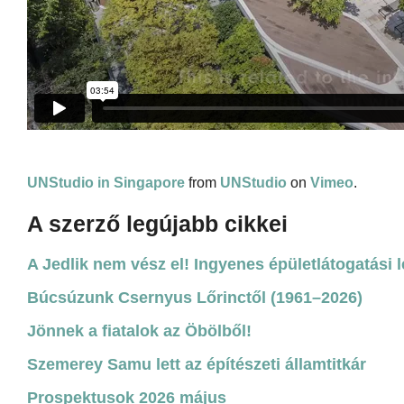
UNStudio in Singapore
from
UNStudio
on
Vimeo
.
A szerző legújabb cikkei
A Jedlik nem vész el! Ingyenes épületlátogatási 
Búcsúzunk Csernyus Lőrinctől (1961–2026)
Jönnek a fiatalok az Öbölből!
Szemerey Samu lett az építészeti államtitkár
Prospektusok 2026 május