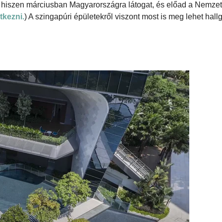
, hiszen márciusban Magyarországra látogat, és előad a Nemzet
tkezni.
) A szingapúri épületekről viszont most is meg lehet hallg