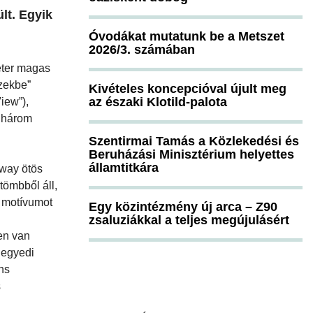
lt. Egyik
Óvodákat mutatunk be a Metszet
2026/3. számában
méter magas
szekbe”
Kivételes koncepcióval újult meg
az északi Klotild-palota
iew”),
t három
Szentirmai Tamás a Közlekedési és
Beruházási Minisztérium helyettes
államtitkára
 way ötös
tömbből áll,
i motívumot
Egy közintézmény új arca – Z90
zsaluziákkal a teljes megújulásért
Ben van
 egyedi
ns
s