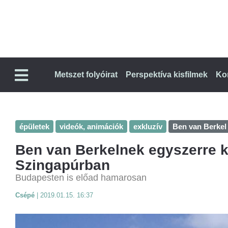
Metszet folyóirat
Perspektíva kisfilmek
Ko
épületek
videók, animációk
exkluzív
Ben van Berkel
Ben van Berkelnek egyszerre ké
Szingapúrban
Budapesten is előad hamarosan
Csépé
|
2019.01.15. 16:37