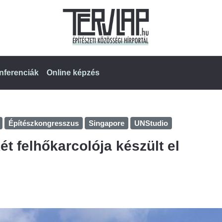
nferenciák
Online képzés
Építészkongresszus
Singapore
UNStudio
t felhőkarcolója készült el