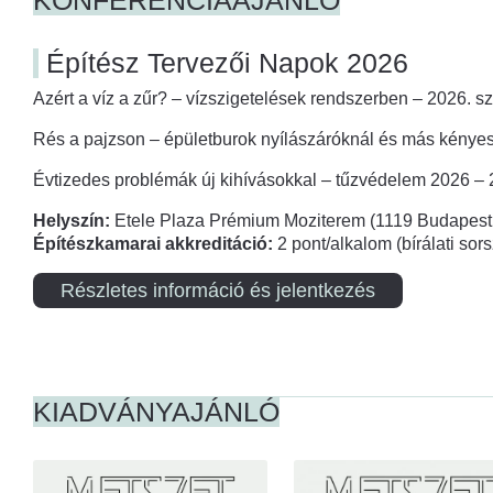
Építész Tervezői Napok 2026
Azért a víz a zűr? – vízszigetelések rendszerben – 2026. s
Rés a pajzson – épületburok nyílászáróknál és más kényes
Évtizedes problémák új kihívásokkal – tűzvédelem 2026 –
Helyszín:
Etele Plaza Prémium Moziterem (1119 Budapest,
Építészkamarai akkreditáció:
2 pont/alkalom (bírálati so
Részletes információ és jelentkezés
KIADVÁNYAJÁNLÓ