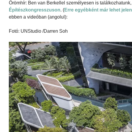
Örömhír: Ben van Berkellel személyesen is találkozhatunk
Építészkongresszuson
. (
Erre egyébként már lehet jelen
ebben a videóban (angolul):
Fotó: UNStudio /Darren Soh