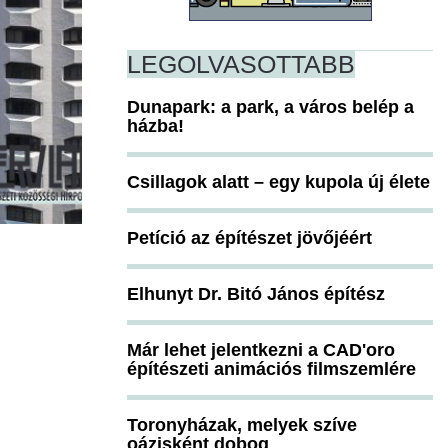
LEGOLVASOTTABB
Dunapark: a park, a város belép a
házba!
Csillagok alatt – egy kupola új élete
Petíció az építészet jövőjéért
Elhunyt Dr. Bitó János építész
Már lehet jelentkezni a CAD'oro
építészeti animációs filmszemlére
Toronyházak, melyek szíve
oázisként dobog