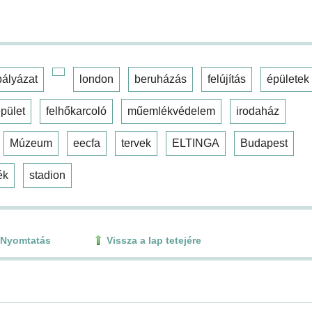
pályázat
london
beruházás
felújítás
épületek
pület
felhőkarcoló
műemlékvédelem
irodaház
Múzeum
eecfa
tervek
ELTINGA
Budapest
ék
stadion
Nyomtatás
Vissza a lap tetejére