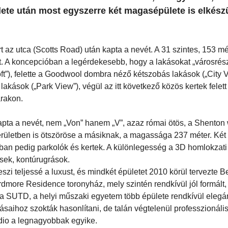
lete után most egyszerre két magasépülete is elkészü
rt az utca (Scotts Road) után kapta a nevét. A 31 szintes, 153 
rt. A koncepcióban a legérdekesebb, hogy a lakásokat „városré
ft”), felette a Goodwool dombra néző kétszobás lakások („City V
sok („Park View”), végül az itt következő közös kertek felet
árakon.
apta a nevét, nem „Von” hanem „V”, azaz római ötös, a Shenton
apterületben is ötszöröse a másiknak, a magassága 237 méter. Két 
ban pedig parkolók és kertek. A különlegesség a 3D homlokzat
ések, kontúrugrások.
szi teljessé a luxust, és mindkét épületet 2010 körül tervezte 
Ardmore Residence toronyház, mely szintén rendkívül jól formált,
el a SUTD, a helyi műszaki egyetem több épülete rendkívül elegá
ásaihoz szokták hasonlítani, de talán végtelenül professzionáli
dio a legnagyobbak egyike.