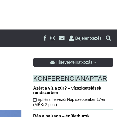
Bejelentkezés
Hírlevél-feliratkozás >
KONFERENCIA
NAPTÁR
Azért a víz a zűr? – vízszigetelések
rendszerben
Építész Tervezői Nap szeptember 17-én
(MÉK: 2 pont)
Rés a pajzson – épületburok