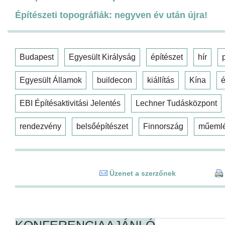
Építészeti topográfiák: negyven év után újra!
Budapest
Egyesült Királyság
építészet
hír
Egyesült Államok
buildecon
kiállítás
Kína
é
EBI Építésaktivitási Jelentés
Lechner Tudásközpont
rendezvény
belsőépítészet
Finnország
műeml
Üzenet a szerzőnek
KONFERENCIAAJÁNLÓ