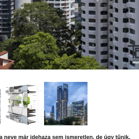
a neve már idehaza sem ismeretlen, de úgy tűnik,