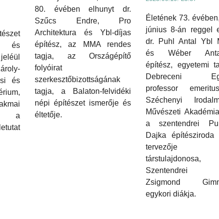
80. évében elhunyt dr.
Életének 73. évében
Szűcs Endre, Pro
június 8-án reggel 
Architektura és Ybl-díjas
szet
dr. Puhl Antal Ybl 
építész, az MMA rendes
k és
és Wéber Antal-
tagja, az Országépítő
eléül
építész, egyetemi t
folyóirat
ároly-
Debreceni Eg
szerkesztőbizottságának
ési és
professor emerit
tagja, a Balaton-felvidéki
érium,
Széchenyi Iroda
népi építészet ismerője és
kmai
Művészeti Akadémia 
éltetője.
és a
a szentendrei P
tutat
Dajka építésziroda 
tervezője
társtulajdono
Szentendrei M
Zsigmond Gimn
egykori diákja.