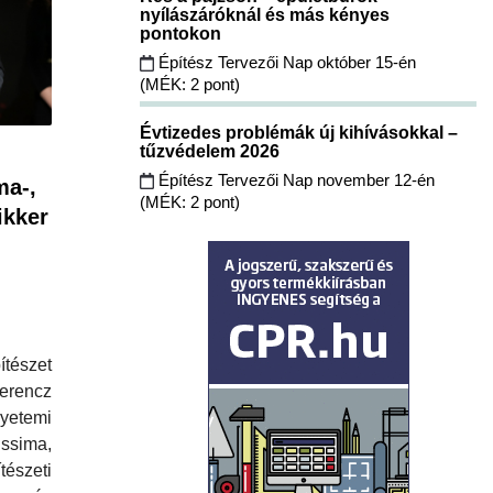
nyílászáróknál és más kényes
pontokon
Építész Tervezői Nap október 15-én
(MÉK: 2 pont)
Évtizedes problémák új kihívásokkal –
tűzvédelem 2026
Építész Tervezői Nap november 12-én
ma-,
(MÉK: 2 pont)
ikker
szet
rencz
yetemi
issima,
észeti