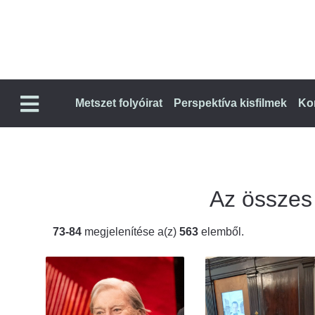
Metszet folyóirat
Perspektíva kisfilmek
Ko
Az összes t
73-84
megjelenítése a(z)
563
elemből.