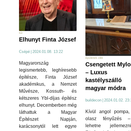
hír
Elhunyt Finta József
Csépé
|
2024.01.08. 13:22
épületek cikk
Magyarország
Csengetett Mylo
legismertebb, leghíresebb
– Luxus
építésze, Finta József
kastélyszálló
akadémikus, a Nemzet
magyar módra
Művésze, Kossuth- és
kétszeres Ybl-díjas építész
buildecon
|
2024.01.02. 23:
elhunyt. Decemberben még
Kívül angol pompa, 
láthattuk a Magyar
olasz fényűzés 
Építészet Napján,
lehetne jelleme
karácsonytól lett egyre