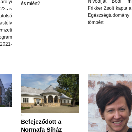
Nívódíjat Bődi I
rolyi
és miért?
Frikker Zsolt kapta
23-as
Egészségtudományi
olsó
tömbért.
stély
emzeti
ogram
 2021-
hír
Befejeződött a
Normafa Síház