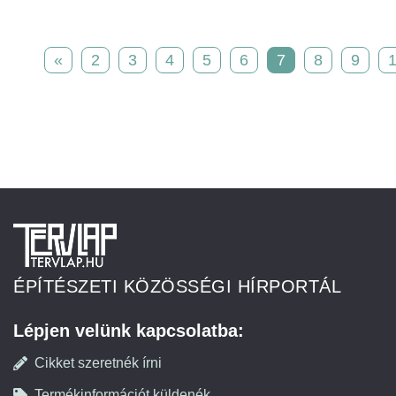
«
2
3
4
5
6
7
8
9
ÉPÍTÉSZETI KÖZÖSSÉGI HÍRPORTÁL
Lépjen velünk kapcsolatba:
Cikket szeretnék írni
Termékinformációt küldenék