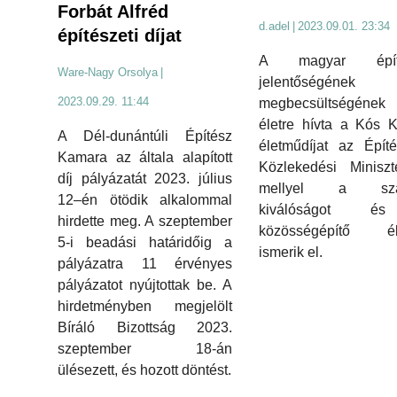
Forbát Alfréd
d.adel
|
2023.09.01. 23:34
építészeti díjat
A magyar építé
Ware-Nagy Orsolya
|
jelentőségéne
2023.09.29. 11:44
megbecsültségének j
életre hívta a Kós K
A Dél-dunántúli Építész
életműdíjat az Épít
Kamara az általa alapított
Közlekedési Miniszt
díj pályázatát 2023. július
mellyel a sza
12–én ötödik alkalommal
kiválóságot 
hirdette meg. A szeptember
közösségépítő éle
5-i beadási határidőig a
ismerik el.
pályázatra 11 érvényes
pályázatot nyújtottak be. A
hirdetményben megjelölt
Bíráló Bizottság 2023.
szeptember 18-án
ülésezett, és hozott döntést.