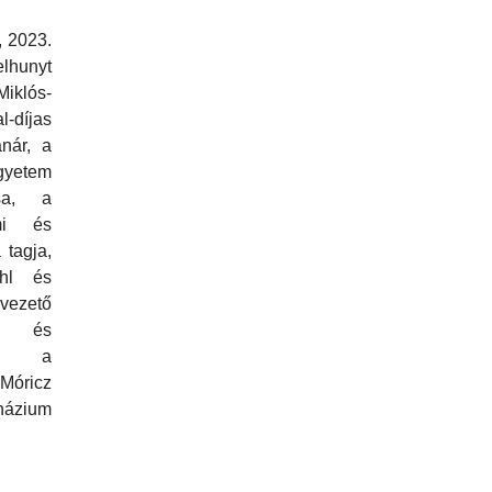
, 2023.
elhunyt
Miklós-
díjas
anár, a
yetem
usa, a
lmi és
tagja,
uhl és
vezető
 és
sa, a
óricz
ázium