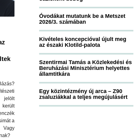
Óvodákat mutatunk be a Metszet
2026/3. számában
,
Kivételes koncepcióval újult meg
az
az északi Klotild-palota
ltek
Szentirmai Tamás a Közlekedési és
Beruházási Minisztérium helyettes
államtitkára
lázás?
Egy közintézmény új arca – Z90
észeti
zsaluziákkal a teljes megújulásért
jelölt
 került
enczék
simát a
 Vagy
tnak?