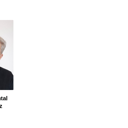
tal
z