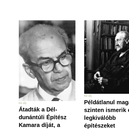
hír díj
Példátlanul mag
hír díj
Átadták a Dél-
szinten ismerik 
dunántúli Építész
legkiválóbb
Kamara díját, a
építészeket