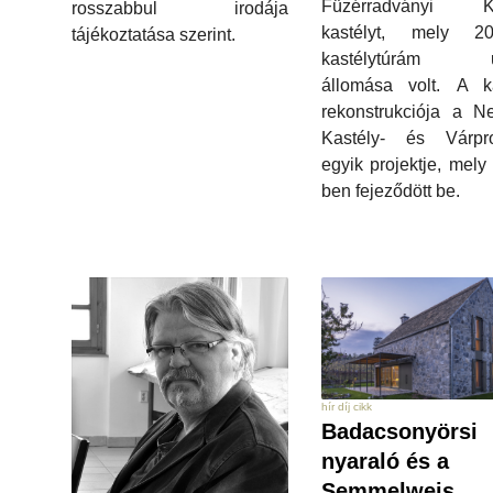
Füzérradványi Ká
rosszabbul irodája
kastélyt, mely 20
tájékoztatása szerint.
kastélytúrám ut
állomása volt. A ka
rekonstrukciója a N
Kastély- és Várpr
egyik projektje, mely
ben fejeződött be.
hír díj cikk
Badacsonyörsi
nyaraló és a
Semmelweis