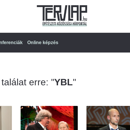
nferenciák
Online képzés
alálat erre: "
YBL
"