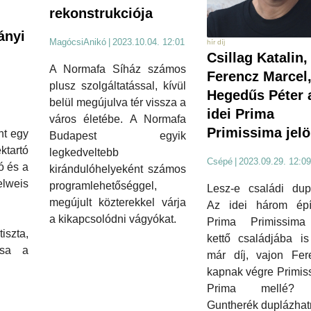
rekonstrukciója
ányi
MagócsiAnikó
|
2023.10.04. 12:01
hír díj
Csillag Katalin,
A Normafa Síház számos
Ferencz Marcel
plusz szolgáltatással, kívül
Hegedűs Péter 
belül megújulva tér vissza a
idei Prima
város életébe. A Normafa
Primissima jelö
nt egy
Budapest egyik
ktartó
legkedveltebb
Csépé
|
2023.09.29. 12:09
ó és a
kirándulóhelyeként számos
lweis
programlehetőséggel,
Lesz-e családi dup
megújult közterekkel várja
Az idei három épít
a kikapcsolódni vágyókat.
Prima Primissima 
iszta,
kettő családjába is
tása a
már díj, vajon Fer
kapnak végre Primis
Prima mellé?
Guntherék duplázha