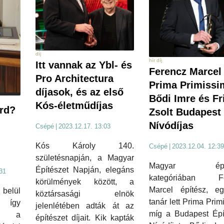
díj
hír díj
Itt vannak az Ybl- és
Ferencz Marcel
Pro Architectura
Prima Primissi
díjasok, és az első
Bődi Imre és Fr
Kós-életműdíjas
rd?
Zsolt Budapest
Nívódíjas
Csépé
|
2023.12.17. 13:03
Kós Károly 140.
Csépé
|
2023.12.04. 12:39
születésnapján, a Magyar
Magyar építé
Építészet Napján, elegáns
31
kategóriában Fe
körülmények között, a
Marcel építész, eg
belül
köztársasági elnök
tanár lett Prima Prim
– így
jelenlétében adták át az
míg a Budapest Épít
zni a
építészet díjait. Kik kapták