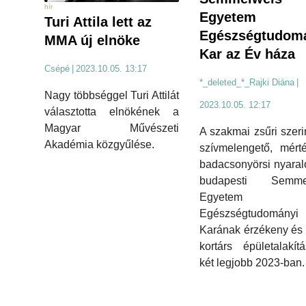
hír
Egyetem
Turi Attila lett az
Egészségtudom
MMA új elnöke
Kar az Év háza
Csépé
|
2023.10.05. 13:17
*_deleted_*_Rajki Diána
|
Nagy többséggel Turi Attilát
2023.10.05. 12:17
választotta elnökének a
Magyar Művészeti
A szakmai zsűri szeri
Akadémia közgyűlése.
szívmelengető, mérté
badacsonyörsi nyaral
budapesti Semme
Egyetem
Egészségtudományi
Karának érzékeny és t
kortárs épületalakí
két legjobb 2023-ban.