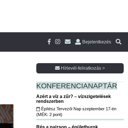
Bejelentkezés
Hírlevél-feliratkozás >
KONFERENCIA
NAPTÁR
Azért a víz a zűr? – vízszigetelések
rendszerben
Építész Tervezői Nap szeptember 17-én
(MÉK: 2 pont)
Rés a pajzson – épületburok