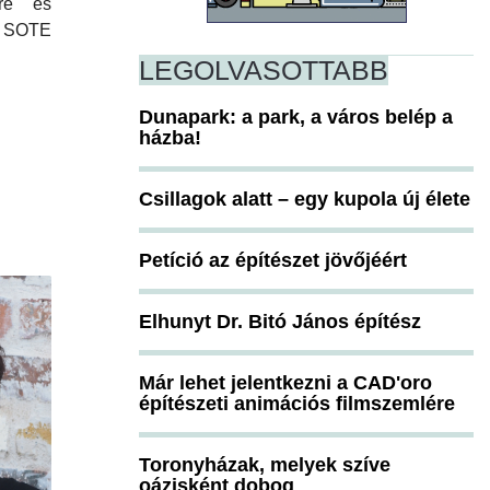
mre és
 a SOTE
LEGOLVASOTTABB
Dunapark: a park, a város belép a
házba!
Csillagok alatt – egy kupola új élete
Petíció az építészet jövőjéért
Elhunyt Dr. Bitó János építész
Már lehet jelentkezni a CAD'oro
építészeti animációs filmszemlére
Toronyházak, melyek szíve
oázisként dobog