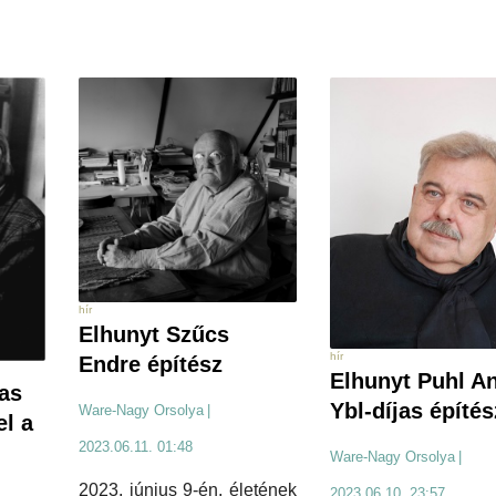
hír
Elhunyt Szűcs
hír
Endre építész
Elhunyt Puhl An
as
Ybl-díjas építés
Ware-Nagy Orsolya
|
el a
2023.06.11. 01:48
Ware-Nagy Orsolya
|
2023. június 9-én, életének
2023.06.10. 23:57