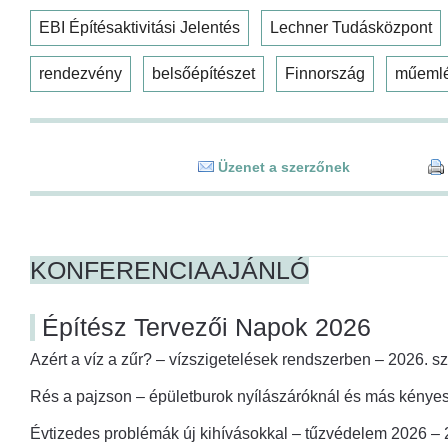
EBI Építésaktivitási Jelentés
Lechner Tudásközpont
rendezvény
belsőépítészet
Finnország
műeml
Üzenet a szerzőnek
KONFERENCIAAJÁNLÓ
Építész Tervezői Napok 2026
Azért a víz a zűr? – vízszigetelések rendszerben – 2026. s
Rés a pajzson – épületburok nyílászáróknál és más kényes
Évtizedes problémák új kihívásokkal – tűzvédelem 2026 –