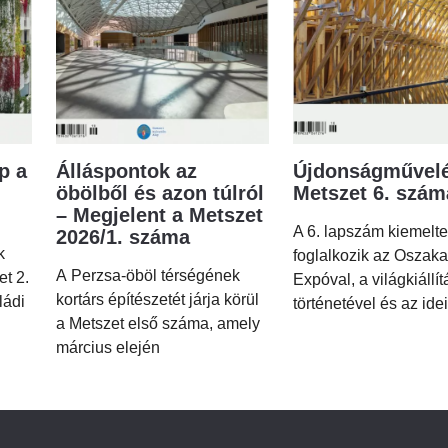
p a
Álláspontok az
Újdonságművelé
öbölből és azon túlról
Metszet 6. szá
– Megjelent a Metszet
A 6. lapszám kiemelt
2026/1. száma
k
foglalkozik az Oszaka
A Perzsa-öböl térségének
et 2.
Expóval, a világkiállí
kortárs építészetét járja körül
ládi
történetével és az idei
a Metszet első száma, amely
március elején