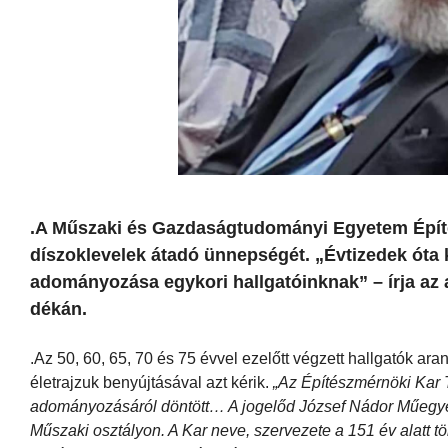
.A Műszaki és Gazdaságtudományi Egyetem Építés
díszoklevelek átadó ünnepségét. „Évtizedek ót
adományozása egykori hallgatóinknak” – írja az 
dékán.
.Az 50, 60, 65, 70 és 75 évvel ezelőtt végzett hallgatók ara
életrajzuk benyújtásával azt kérik.
„Az Építészmérnöki Kar 
adományozásáról döntött… A jogelőd József Nádor Műegye
Műszaki osztályon. A Kar neve, szervezete a 151 év alatt t