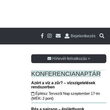
Bejelentkezés
Hírlevél-feliratkozás >
KONFERENCIA
NAPTÁR
Azért a víz a zűr? – vízszigetelések
rendszerben
Építész Tervezői Nap szeptember 17-én
(MÉK: 2 pont)
Rés a pajzson – épületburok