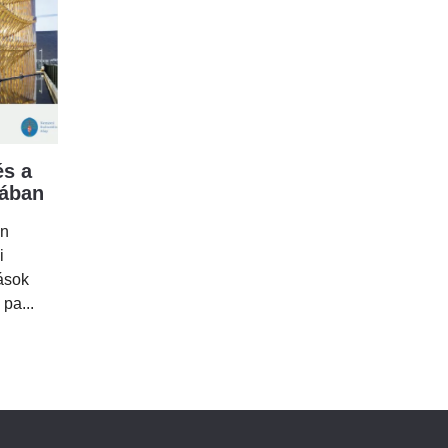
s a
mában
en
i
tások
 pa...