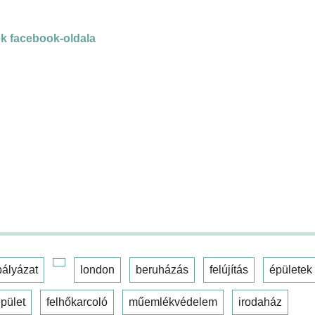
k facebook-oldala
s
pályázat
london
beruházás
felújítás
épületek
pület
felhőkarcoló
műemlékvédelem
irodaház