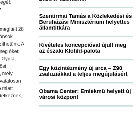
egét.
z
Szentirmai Tamás a Közlekedési és
Beruházási Minisztérium helyettes
államtitkára
megítélt 28
lánsok
íthetünk. A
Kivételes koncepcióval újult meg
az északi Klotild-palota
meg őket:
i Gyula,
ősi
Egy közintézmény új arca – Z90
, mely
zsaluziákkal a teljes megújulásért
ivatalosan
 miatt
Obama Center: Emlékmű helyett új
ndelkeznek,
városi központ