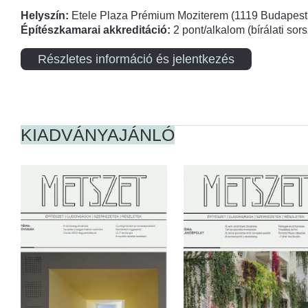
Helyszín:
Etele Plaza Prémium Moziterem (1119 Budapest,
Építészkamarai akkreditáció:
2 pont/alkalom (bírálati so
Részletes információ és jelentkezés
KIADVÁNYAJÁNLÓ