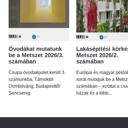
Óvodákat mutatunk
Lakásépítési körké
be a Metszet 2026/3.
Metszet 2026/2.
számában
számában
Csupa óvodaépület került 3.
Európai és magyar példá
számunkba, Tárnoktól
sorát mutatjuk be a Metsz
Dombóvárig, Budapesttől
számában – ezúttal a csa
Sencsenig.
házak és a több...