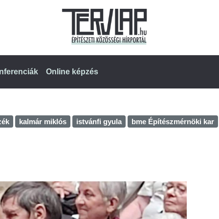
nferenciák
Online képzés
zék
kalmár miklós
istvánfi gyula
bme Építészmérnöki kar