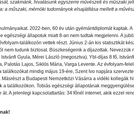
tását, szakmánk, hivatásunk egyszerre művészeti és műszaki jell
: a műszaki, mérnöki tudományok elsajátítása mellett a művés
nulmányaikat. 2022-ben, 60 év után gyémántdiplomát kaptak. A 
e egészségi állapotuk miatt 8-an nem tudtak megjelenni. A jubi
yam-találkozón vettek részt. Június 2-án kis statisztikát kész
król nem tudunk biztosat. Büszkeségeink a díjazottak. Nevezzük 
Istvánfi Gyula, Mérei László (megosztva). Ybl-díjas 8 fő, Istvánf
Palotás Lajos, Siklós Mária, Varga Levente. Az évfolyam-felel
i a találkozókat mindig május 19-ére, Szent Ivo napjára szervezte
a. Másrészt a Budapesti Nemzetközi Vásárra a vidéki kollegák h
tek a találkozókon. Tobiás egészségi állapotának meggyengülése
t. A jelenlegi kapcsolattartás: 34 főnél internet, akik ezzel re
knak!