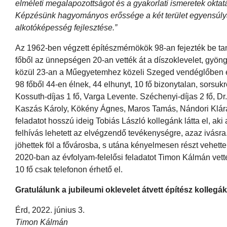
elméleti megalapozottságot és a gyakorlati ismeretek okta
Képzésünk hagyományos erőssége a két terület egyensúlya
alkotóképesség fejlesztése.”
Az 1962-ben végzett építészmérnökök 98-an fejezték be ta
főből az ünnepségen 20-an vették át a díszoklevelet, gyöng
közül 23-an a Műegyetemhez közeli Szeged vendéglőben évfol
98 főből 44-en élnek, 44 elhunyt, 10 fő bizonytalan, sorsu
Kossuth-díjas 1 fő, Varga Levente. Széchenyi-díjas 2 fő, Dr. 
Kaszás Károly, Kökény Ágnes, Maros Tamás, Nándori Klára, 
feladatot hosszú ideig Tobiás László kollegánk látta el, ak
felhívás lehetett az elvégzendő tevékenységre, azaz ivásr
jöhettek föl a fővárosba, s utána kényelmesen részt vehet
2020-ban az évfolyam-felelősi feladatot Timon Kálmán vette á
10 fő csak telefonon érhető el.
Gratulálunk a jubileumi oklevelet átvett építész kollegá
Érd, 2022. június 3.
Timon Kálmán