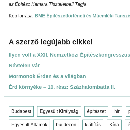
az Építész Kamara Tiszteletbeli Tagja
Kép forrása:
BME Építészettörténeti és Műemléki Tanszé
A szerző legújabb cikkei
Ilyen volt a XXII. Nemzetközi Építészkongresszu
Névtelen vár
Mormonok Érden és a világban
Érd környéke – 10. rész: Százhalombatta II.
Budapest
Egyesült Királyság
építészet
hír
Egyesült Államok
buildecon
kiállítás
Kína
é