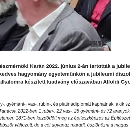
zmérnöki Karán 2022. június 2-án tartották a jubil
a kedves hagyomány egyetemünkön a jubileumi díszo
alkalomra készített kiadvány előszavában Alföldi Gy
ny-, gyémánt-, vas-, rubin-, és platinadiplomát kaphatnak, akik 
Tanácsa 2022-ben 1 rubin-, 22 vas-, 28 gyémánt- és 72 aranyok
temen 1871-ben kezdődött meg az építészképzés az Építészet
öbbször változott, de a cél ugyanaz maradt, ösztönözni a magas 