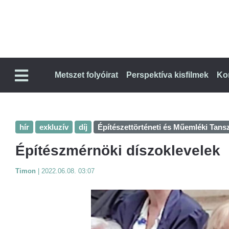
Metszet folyóirat
Perspektíva kisfilmek
Ko
hír
exkluzív
díj
Építészettörténeti és Műemléki Tans
Építészmérnöki díszoklevelek
Timon
|
2022.06.08. 03:07