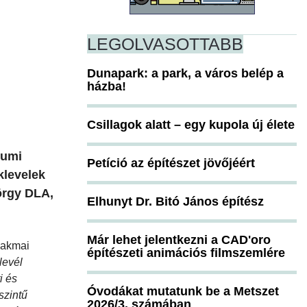
LEGOLVASOTTABB
Dunapark: a park, a város belép a
házba!
Csillagok alatt – egy kupola új élete
eumi
Petíció az építészet jövőjéért
klevelek
örgy DLA,
Elhunyt Dr. Bitó János építész
Már lehet jelentkezni a CAD'oro
szakmai
építészeti animációs filmszemlére
levél
i és
Óvodákat mutatunk be a Metszet
szintű
2026/3. számában