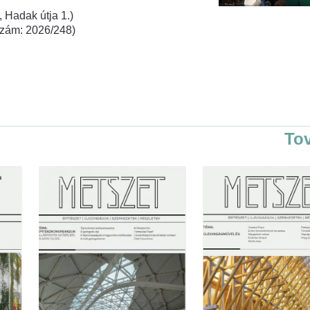
 Hadak útja 1.)
rszám: 2026/248)
To