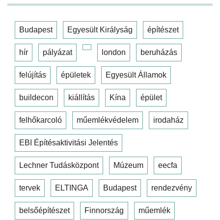
Budapest
Egyesült Királyság
építészet
hír
pályázat
london
beruházás
felújítás
épületek
Egyesült Államok
buildecon
kiállítás
Kína
épület
felhőkarcoló
műemlékvédelem
irodaház
EBI Építésaktivitási Jelentés
Lechner Tudásközpont
Múzeum
eecfa
tervek
ELTINGA
Budapest
rendezvény
belsőépítészet
Finnország
műemlék