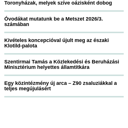
Toronyházak, melyek szíve oázisként dobog
Óvodákat mutatunk be a Metszet 2026/3.
számában
Kivételes koncepcióval újult meg az északi
Klotild-palota
Szentirmai Tamás a Közlekedési és Beruházási
Minisztérium helyettes államtitkára
Egy közintézmény új arca – Z90 zsaluziákkal a
teljes megújulásért