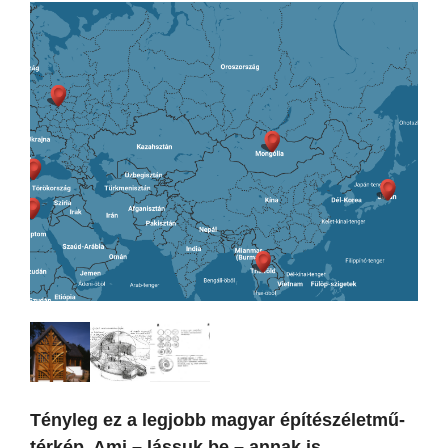
Tényleg ez a legjobb magyar építészéletmű-
térkép. Ami – lássuk be – annak is