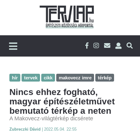
hír
tervek
cikk
makovecz imre
térkép
Nincs ehhez fogható,
magyar építészéletművet
bemutató térkép a neten
A Makovecz-világtérkép dicsérete
Zubreczki Dávid
|
2022.05.04. 22:55