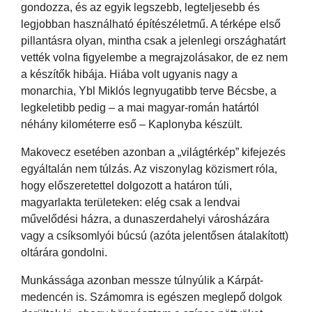
gondozza, és az egyik legszebb, legteljesebb és
legjobban használható építészéletmű. A térképe első
pillantásra olyan, mintha csak a jelenlegi országhatárt
vették volna figyelembe a megrajzolásakor, de ez nem
a készítők hibája. Hiába volt ugyanis nagy a
monarchia, Ybl Miklós legnyugatibb terve Bécsbe, a
legkeletibb pedig – a mai magyar-román határtól
néhány kilométerre eső – Kaplonyba készült.
Makovecz esetében azonban a „világtérkép” kifejezés
egyáltalán nem túlzás. Az viszonylag közismert róla,
hogy előszeretettel dolgozott a határon túli,
magyarlakta területeken: elég csak a lendvai
művelődési házra, a dunaszerdahelyi városházára
vagy a csíksomlyói búcsú (azóta jelentősen átalakított)
oltárára gondolni.
Munkássága azonban messze túlnyúlik a Kárpát-
medencén is. Számomra is egészen meglepő dolgok