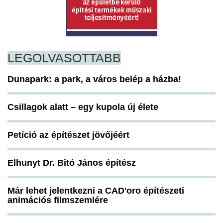
LEGOLVASOTTABB
Dunapark: a park, a város belép a házba!
Csillagok alatt – egy kupola új élete
Petíció az építészet jövőjéért
Elhunyt Dr. Bitó János építész
Már lehet jelentkezni a CAD'oro építészeti
animációs filmszemlére