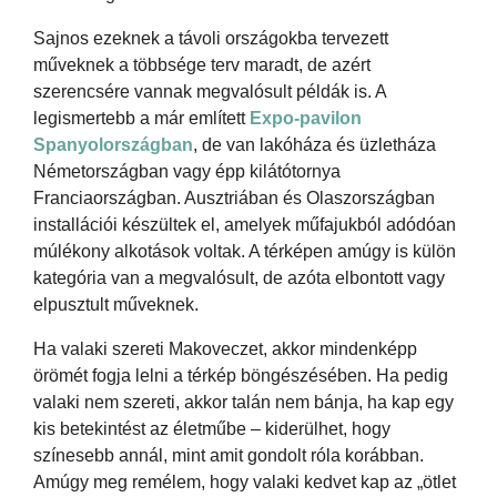
Sajnos ezeknek a távoli országokba tervezett
műveknek a többsége terv maradt, de azért
szerencsére vannak megvalósult példák is. A
legismertebb a már említett
Expo-pavilon
Spanyolországban
, de van lakóháza és üzletháza
Németországban vagy épp kilátótornya
Franciaországban. Ausztriában és Olaszországban
installációi készültek el, amelyek műfajukból adódóan
múlékony alkotások voltak. A térképen amúgy is külön
kategória van a megvalósult, de azóta elbontott vagy
elpusztult műveknek.
Ha valaki szereti Makoveczet, akkor mindenképp
örömét fogja lelni a térkép böngészésében. Ha pedig
valaki nem szereti, akkor talán nem bánja, ha kap egy
kis betekintést az életműbe – kiderülhet, hogy
színesebb annál, mint amit gondolt róla korábban.
Amúgy meg remélem, hogy valaki kedvet kap az „ötlet