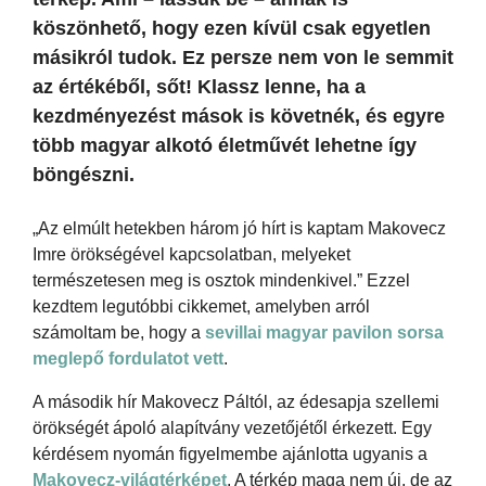
köszönhető, hogy ezen kívül csak egyetlen
másikról tudok. Ez persze nem von le semmit
az értékéből, sőt! Klassz lenne, ha a
kezdményezést mások is követnék, és egyre
több magyar alkotó életművét lehetne így
böngészni.
„Az elmúlt hetekben három jó hírt is kaptam Makovecz
Imre örökségével kapcsolatban, melyeket
természetesen meg is osztok mindenkivel.” Ezzel
kezdtem legutóbbi cikkemet, amelyben arról
számoltam be, hogy a
sevillai magyar pavilon sorsa
meglepő fordulatot vett
.
A második hír Makovecz Páltól, az édesapja szellemi
örökségét ápoló alapítvány vezetőjétől érkezett. Egy
kérdésem nyomán figyelmembe ajánlotta ugyanis a
Makovecz-világtérképet
. A térkép maga nem új, de az