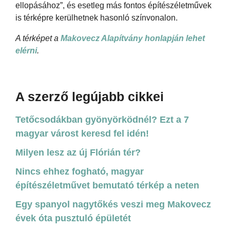
ellopásához”, és esetleg más fontos építészéletművek
is térképre kerülhetnek hasonló színvonalon.
A térképet a
Makovecz Alapítvány honlapján lehet
elérni
.
A szerző legújabb cikkei
Tetőcsodákban gyönyörködnél? Ezt a 7
magyar várost keresd fel idén!
Milyen lesz az új Flórián tér?
Nincs ehhez fogható, magyar
építészéletművet bemutató térkép a neten
Egy spanyol nagytőkés veszi meg Makovecz
évek óta pusztuló épületét