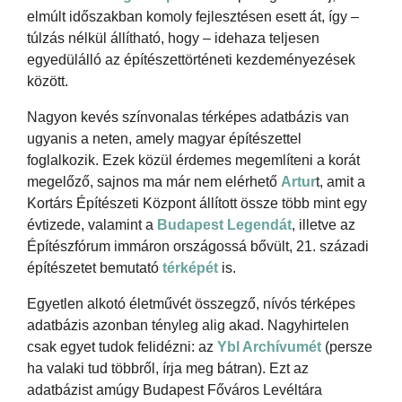
elmúlt időszakban komoly fejlesztésen esett át, így –
túlzás nélkül állítható, hogy – idehaza teljesen
egyedülálló az építészettörténeti kezdeményezések
között.
Nagyon kevés színvonalas térképes adatbázis van
ugyanis a neten, amely magyar építészettel
foglalkozik. Ezek közül érdemes megemlíteni a korát
megelőző, sajnos ma már nem elérhető
Artur
t, amit a
Kortárs Építészeti Központ állított össze több mint egy
évtizede, valamint a
Budapest Legendát
, illetve az
Építészfórum immáron országossá bővült, 21. századi
építészetet bemutató
térképét
is.
Egyetlen alkotó életművét összegző, nívós térképes
adatbázis azonban tényleg alig akad. Nagyhirtelen
csak egyet tudok felidézni: az
Ybl Archívumét
(persze
ha valaki tud többről, írja meg bátran). Ezt az
adatbázist amúgy Budapest Főváros Levéltára