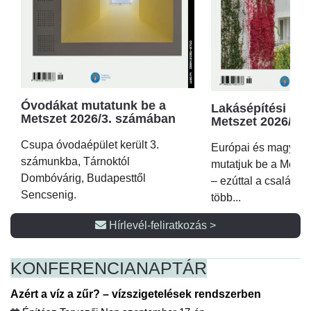
Óvodákat mutatunk be a
Lakásépítési kör
Metszet 2026/3. számában
Metszet 2026/2.
Csupa óvodaépület került 3.
Európai és magyar p
számunkba, Tárnoktól
mutatjuk be a Metsz
Dombóvárig, Budapesttől
– ezúttal a családi 
Sencsenig.
több...
Hírlevél-feliratkozás >
KONFERENCIA
NAPTÁR
Azért a víz a zűr? – vízszigetelések rendszerben