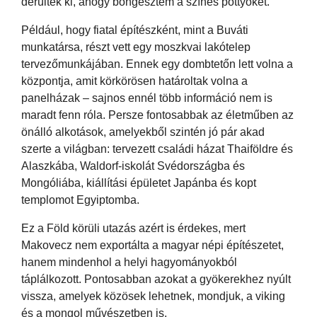
derültek ki, ahogy böngésztem a színes pöttyöket.
Például, hogy fiatal építészként, mint a Buváti
munkatársa, részt vett egy moszkvai lakótelep
tervezőmunkájában. Ennek egy dombtetőn lett volna a
központja, amit körkörösen határoltak volna a
panelházak – sajnos ennél több információ nem is
maradt fenn róla. Persze fontosabbak az életműben az
önálló alkotások, amelyekből szintén jó pár akad
szerte a világban: tervezett családi házat Thaiföldre és
Alaszkába, Waldorf-iskolát Svédországba és
Mongóliába, kiállítási épületet Japánba és kopt
templomot Egyiptomba.
Ez a Föld körüli utazás azért is érdekes, mert
Makovecz nem exportálta a magyar népi építészetet,
hanem mindenhol a helyi hagyományokból
táplálkozott. Pontosabban azokat a gyökerekhez nyúlt
vissza, amelyek közösek lehetnek, mondjuk, a viking
és a mongol művészetben is.