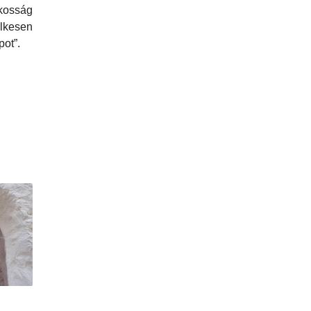
kosság
lkesen
pot”.