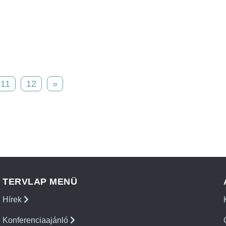
11
12
»
TERVLAP MENÜ
Hírek
Konferenciaajánló