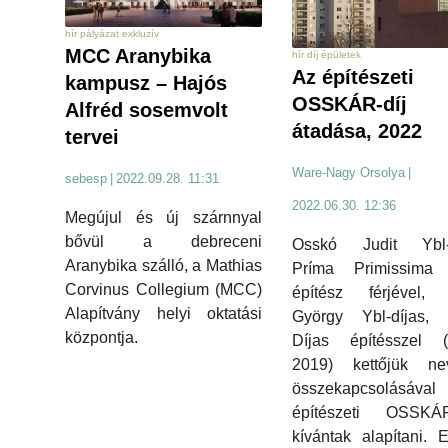
hír pályázat exkluzív
MCC Aranybika
hír díj épületek
Az építészeti
kampusz – Hajós
OSSKÁR-díj
Alfréd sosemvolt
átadása, 2022
tervei
Ware-Nagy Orsolya
|
sebesp
|
2022.09.28. 11:31
2022.06.30. 12:36
Megújul és új szárnnyal
bővül a debreceni
Osskó Judit Ybl-d
Aranybika szálló, a Mathias
Príma Primissima 
Corvinus Collegium (MCC)
építész férjével, 
Alapítvány helyi oktatási
György Ybl-díjas, 
központja.
Díjas építésszel (
2019) kettőjük ne
összekapcsolásával
építészeti OSSKÁR-
kívántak alapítani. E