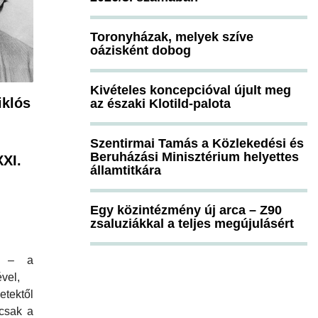
Toronyházak, melyek szíve
oázisként dobog
Kivételes koncepcióval újult meg
iklós
az északi Klotild-palota
Szentirmai Tamás a Közlekedési és
Beruházási Minisztérium helyettes
XI.
államtitkára
Egy közintézmény új arca – Z90
zsaluziákkal a teljes megújulásért
k – a
vel,
etektől
csak a