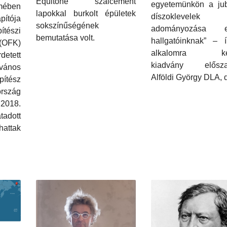
Equitone szálcement
egyetemünkön a jub
mében
lapokkal burkolt épületek
díszoklevelek
pítója
sokszínűségének
adományozása eg
ítészi
bemutatása volt.
hallgatóinknak” – í
OFK)
alkalomra kész
tett
kiadvány elősza
lvános
Alföldi György DLA, 
tész
rszág
 2018.
adott
attak