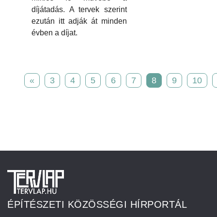
díjátadás. A tervek szerint
ezután itt adják át minden
évben a díjat.
«
3
4
5
6
7
8
9
10
ÉPÍTÉSZETI KÖZÖSSÉGI HÍRPORTÁL