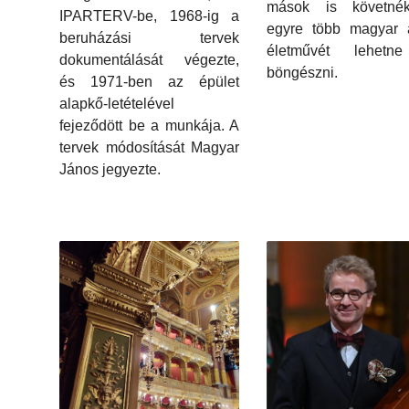
mások is követné
IPARTERV-be, 1968-ig a
egyre több magyar a
beruházási tervek
életművét lehetn
dokumentálását végezte,
böngészni.
és 1971-ben az épület
alapkő-letételével
fejeződött be a munkája. A
tervek módosítását Magyar
János jegyezte.