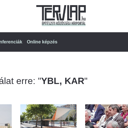
nferenciák
Online képzés
lat erre: "
YBL, KAR
"