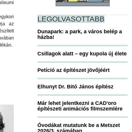
ileumi
ykori
LEGOLVASOTTABB
rja az
ített
Dunapark: a park, a város belép a
házba!
vában
dékán.
Csillagok alatt – egy kupola új élete
Petíció az építészet jövőjéért
Elhunyt Dr. Bitó János építész
Már lehet jelentkezni a CAD'oro
építészeti animációs filmszemlére
Óvodákat mutatunk be a Metszet
2026/3. számában