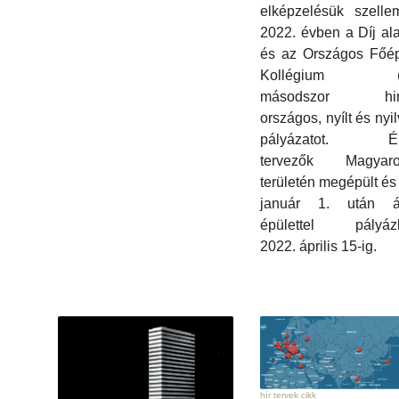
elképzelésük szelle
2022. évben a Díj ala
és az Országos Főép
Kollégium (
másodszor hirde
országos, nyílt és nyi
pályázatot. Épí
tervezők Magyaro
területén megépült és
január 1. után át
épülettel pályázh
2022. április 15-ig.
hír tervek cikk