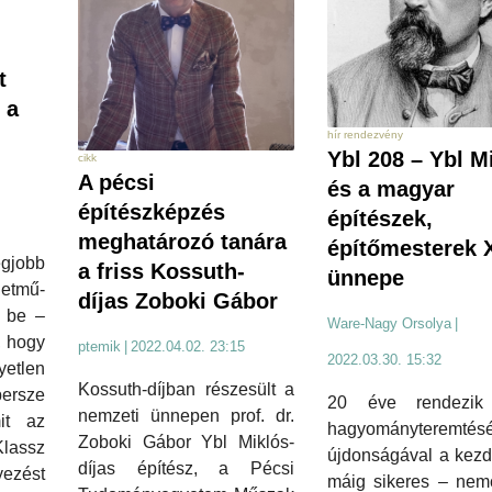
t
 a
hír rendezvény
Ybl 208 – Ybl M
cikk
A pécsi
és a magyar
építészképzés
építészek,
meghatározó tanára
építőmesterek X
gjobb
a friss Kossuth-
ünnepe
etmű-
díjas Zoboki Gábor
k be –
Ware-Nagy Orsolya
|
, hogy
ptemik
|
2022.04.02. 23:15
2022.03.30. 15:32
etlen
Kossuth-díjban részesült a
persze
20 éve rendezi
nemzeti ünnepen prof. dr.
it az
hagyományteremtésé
Zoboki Gábor Ybl Miklós-
lassz
újdonságával a kezd
díjas építész, a Pécsi
yezést
máig sikeres – nem