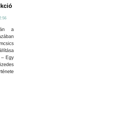
ukció
2:56
-án a
zában
emcsics
lítása
 – Egy
zedes
ténete