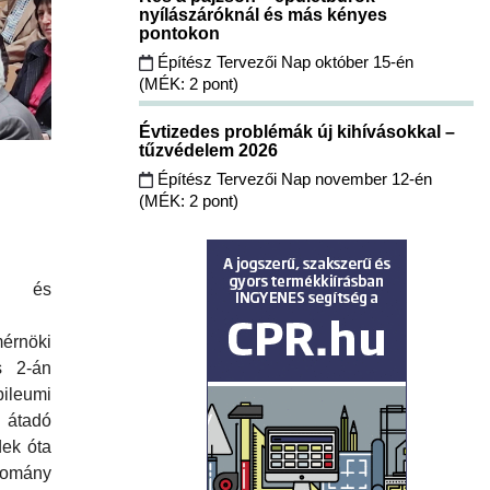
nyílászáróknál és más kényes
pontokon
Építész Tervezői Nap október 15-én
(MÉK: 2 pont)
Évtizedes problémák új kihívásokkal –
tűzvédelem 2026
Építész Tervezői Nap november 12-én
(MÉK: 2 pont)
i és
érnöki
s 2-án
ileumi
átadó
dek óta
mány