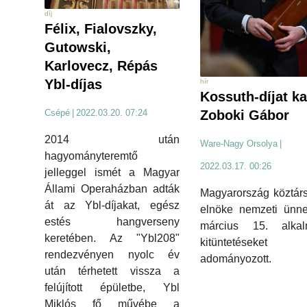
díj
Félix, Fialovszky,
Gutowski,
Karlovecz, Répás
Ybl-díjas
hír
Kossuth-díjat ka
Zoboki Gábor
Csépé
|
2022.03.20. 07:24
2014 után
Ware-Nagy Orsolya
|
hagyományteremtő
2022.03.17. 00:26
jelleggel ismét a Magyar
Állami Operaházban adták
Magyarország köztár
át az Ybl-díjakat, egész
elnöke nemzeti ünne
estés hangverseny
március 15. alkal
keretében. Az "Ybl208"
kitüntetéseket
rendezvényen nyolc év
adományozott.
után térhetett vissza a
felújított épületbe, Ybl
Miklós fő művébe a