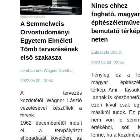
Nincs ehhez
fogható, magyar
épületek exkluzív
építészéletműve
A Semmelweis
bemutató térkép
Orvostudományi
neten
Egyetem Elméleti
Tömb tervezésének
Zubreczki Dávid
|
első szakasza
2022.05.04. 22:55
Lehrbaumné Wagner Sarolta
|
Tényleg ez a le
2022.05.09. 10:54
magyar építészél
térkép. Ami – lássu
A tervezés
annak is köszönhető
kezdetétől Wágner László
ezen kívül csak egy
vezetésével készültek a
másikról tudok. Ez 
tervek.
nem von le semm
1962 decemberétől indult
értékéből, sőt! K
el, a tervpályázat
lenne, ha a kezdmén
elfogadását követően, az