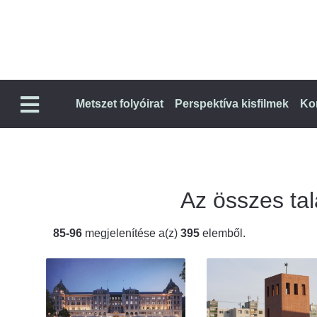
Metszet folyóirat
Perspektíva kisfilmek
Ko
Az összes talá
85-96
megjelenítése a(z)
395
elemből.