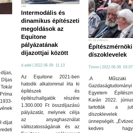
cikk
Intermodális és
dinamikus építészeti
megoldások az
Equitone
hír díj exkluzív
pályázatának
Építészmérnöki
díjazottjai között
díszoklevelek
d.adel
|
2022.06.09. 11:13
Timon
|
2022.06.08. 03:07
íjas,
Az Equitone 2021-ben
.A Műszak
Díjas
hatodik alkalommal írta ki
Gazdaságtudományi
Tokár
építészek és
Egyetem Építészm
Príma
építészhallgatók részére
Karán 2022. júniu
1933-
1.300.000 Ft összdíjazású
tartották a jub
vének
pályázatát, melynek célja
díszoklevelek 
az anyaghasználat
ünnepségét. „Évtize
díjat
változatosságának és az
kedves hagyo
redeti