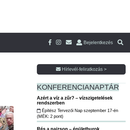
Bejelentkezés
Hírlevél-feliratkozás >
KONFERENCIA
NAPTÁR
Azért a víz a zűr? – vízszigetelések
rendszerben
Építész Tervezői Nap szeptember 17-én
(MÉK: 2 pont)
Rés a pajzson – épületburok