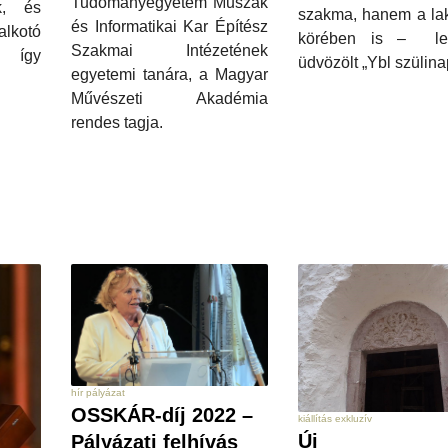
Tudományegyetem Műszak
k, és
szakma, hanem a la
és Informatikai Kar Építész
lkotó
körében is – le
Szakmai Intézetének
e így
üdvözölt „Ybl szülina
egyetemi tanára, a Magyar
Művészeti Akadémia
rendes tagja.
hír pályázat
OSSKÁR-díj 2022 –
kiállítás exkluzív
Új
Pályázati felhívás