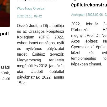
épületrekonstr
Ware-Nagy Orsolya
|
Archigram
|
2022.02.06. 2
2022.02.16. 09:42
2022. február 2
Osskó Judit, a Díj alapítója
Párbeszéd Há
és az Országos Főépítészi
pott
megnyílt Prof. Dr. N
Kollégium (OFK) 2022.
Ákos építész kiál
évben ismét országos, nyílt
Gyermeklelkű épület
és nyilvános pályázatot
közel két évti
hirdet. Építész tervezők
templomépítés tör
Magyarország területén
képekben címmel.
megépült és 2018. január 1.
sasági
után átadott épülettel
pünk,
pályázhatnak 2022. április
mából
15-ig.