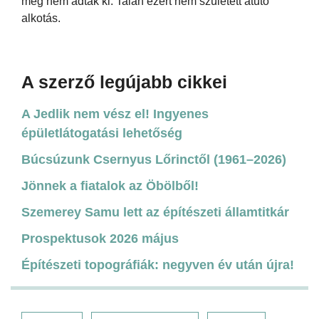
még nem adtak ki. Talán ezért nem született átütó
alkotás.
A szerző legújabb cikkei
A Jedlik nem vész el! Ingyenes
épületlátogatási lehetőség
Búcsúzunk Csernyus Lőrinctől (1961–2026)
Jönnek a fiatalok az Öbölből!
Szemerey Samu lett az építészeti államtitkár
Prospektusok 2026 május
Építészeti topográfiák: negyven év után újra!