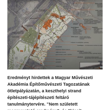
Eredményt hirdettek a Magyar Művészeti
Akadémia Építőművészeti Tagozatának
ötletpályázatán, a keszthelyi strand
építészeti-tájépítészeti feltáró
tanulmánytervére. "Nem született