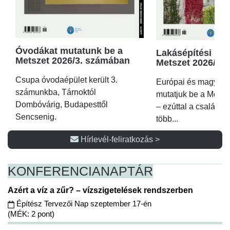
Óvodákat mutatunk be a
Lakásépítési kör
Metszet 2026/3. számában
Metszet 2026/2.
Csupa óvodaépület került 3.
Európai és magyar p
számunkba, Tárnoktól
mutatjuk be a Metsz
Dombóvárig, Budapesttől
– ezúttal a családi 
Sencsenig.
több...
Hírlevél-feliratkozás >
KONFERENCIA
NAPTÁR
Azért a víz a zűr? – vízszigetelések rendszerben
Építész Tervezői Nap szeptember 17-én
(MÉK: 2 pont)