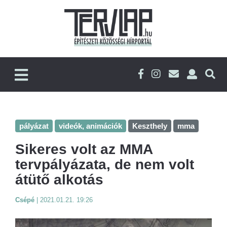
pályázat
videók, animációk
Keszthely
mma
Sikeres volt az MMA
tervpályázata, de nem volt
átütő alkotás
Csépé
|
2021.01.21. 19:26