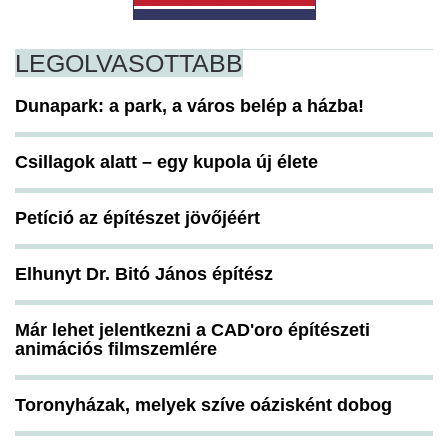
LEGOLVASOTTABB
Dunapark: a park, a város belép a házba!
Csillagok alatt – egy kupola új élete
Petíció az építészet jövőjéért
Elhunyt Dr. Bitó János építész
Már lehet jelentkezni a CAD'oro építészeti
animációs filmszemlére
Toronyházak, melyek szíve oázisként dobog