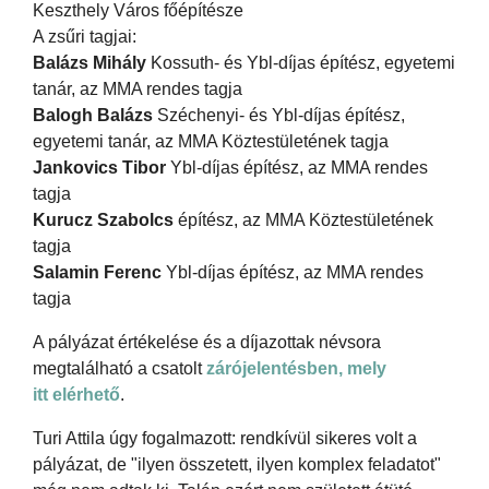
Keszthely Város főépítésze
A zsűri tagjai:
Balázs Mihály
Kossuth- és Ybl-díjas építész, egyetemi
tanár, az MMA rendes tagja
Balogh Balázs
Széchenyi- és Ybl-díjas építész,
egyetemi tanár, az MMA Köztestületének tagja
Jankovics Tibor
Ybl-díjas építész, az MMA rendes
tagja
Kurucz Szabolcs
építész, az MMA Köztestületének
tagja
Salamin Ferenc
Ybl-díjas építész, az MMA rendes
tagja
A pályázat értékelése és a díjazottak névsora
megtalálható a csatolt
zárójelentésben, mely
itt elérhető
.
Turi Attila úgy fogalmazott: rendkívül sikeres volt a
pályázat, de "ilyen összetett, ilyen komplex feladatot"