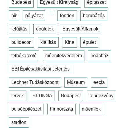
Budapest
Egyesült Királyság
építészet
hír
pályázat
london
beruházás
felújítás
épületek
Egyesült Államok
buildecon
kiállítás
Kína
épület
felhőkarcoló
műemlékvédelem
irodaház
EBI Építésaktivitási Jelentés
Lechner Tudásközpont
Múzeum
eecfa
tervek
ELTINGA
Budapest
rendezvény
belsőépítészet
Finnország
műemlék
stadion