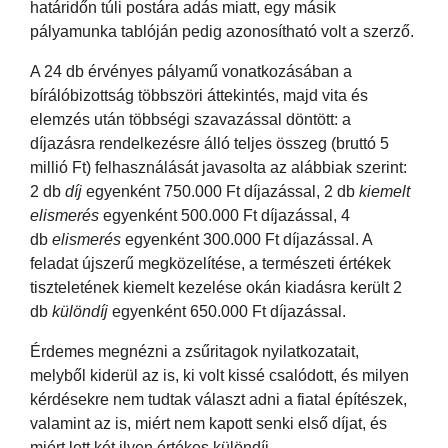
határidőn túli postára adás miatt, egy másik
pályamunka tablóján pedig azonosítható volt a szerző.
A 24 db érvényes pályamű vonatkozásában a
bírálóbizottság többszöri áttekintés, majd vita és
elemzés után többségi szavazással döntött: a
díjazásra rendelkezésre álló teljes összeg (bruttó 5
millió Ft) felhasználását javasolta az alábbiak szerint:
2 db
díj
egyenként 750.000 Ft díjazással, 2 db
kiemelt
elismerés
egyenként 500.000 Ft díjazással, 4
db
elismerés
egyenként 300.000 Ft díjazással. A
feladat újszerű megközelítése, a természeti értékek
tiszteletének kiemelt kezelése okán kiadásra került 2
db
különdíj
egyenként 650.000 Ft díjazással.
Érdemes megnézni a zsűritagok nyilatkozatait,
melyből kiderül az is, ki volt kissé csalódott, és milyen
kérdésekre nem tudtak választ adni a fiatal építészek,
valamint az is, miért nem kapott senki első díjat, és
miért lett két ilyen értékes különdíj.