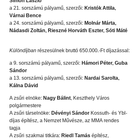
Simon László
a 21. sorszámú pályamű, szerzői:
Kristók Attila,
Várnai Bence
a 24. sorszámú pályamű, szerzői:
Molnár Márta,
Nádasdi Zoltán, Rieszné Horváth Eszter, Sóti Máté
Különdíjban
részesülnek bruttó 650.000.-Ft díjazással:
a 9. sorszámú pályamű, szerzői:
Hámori Péter, Guba
Sándor
a 13. sorszámú pályamű, szerzői:
Nardai Sarolta,
Kálna Dávid
A zsűri elnöke:
Nagy Bálint
, Keszthely Város
polgármestere
A zsűri társelnöke:
Dévényi Sándor
Kossuth- és Ybl-
díjas építész, a Nemzet Művésze, az MMA rendes
tagja
A zsűri szakmai titkára:
Riedl Tamás
építész,