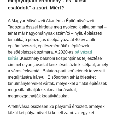
megnyugtató eredmény", és "kicsit
csalódott" a zsűri. Miért?
A Magyar Művészeti Akadémia Építőművészeti
Tagozata ősszel hirdette meg nyolcadik alkalommal –
tehát már hagyománynak számító – nyílt, építészeti
tematikájú pénzdíjas ötletpályázatát 40 év alatti
építőművészek, építészmérnökök, építészek,
belsőépítészek számára. A 2020-as
pályázati
kiírás
„Keszthely balatoni központjának fejlesztése”
címmel olyan javaslat készítését tűzte ki céljául, amely
a város frekventált Balaton-parti területének tervezett
megújítására irányul. Elsősorban tehát ötleteket,
tanulmányterveket vártak, melyekkel a fiatal építészek
megcsillanthatják szakmai tudásukat,
megmozgathatják kreativitásukat.
A felhívásra összesen 26 pályamű érkezett, amelyek
közül két pályaművet ki kellett zárni: az egyiket