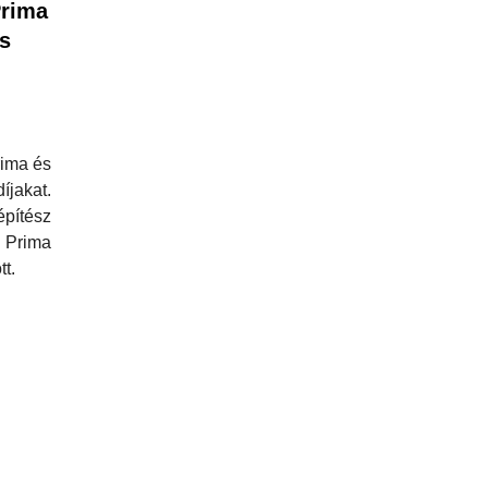
Prima
s
rima és
jakat.
pítész
Prima
tt.