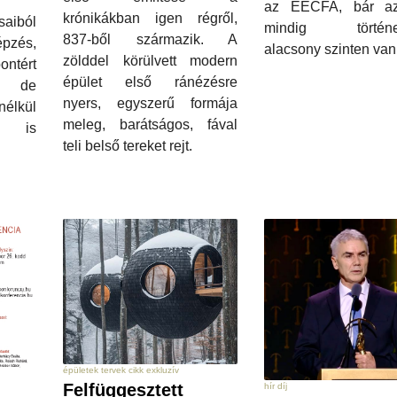
az EECFA, bár a
krónikákban igen régről,
aiból
mindig történel
837-ből származik. A
pzés,
alacsony szinten van
zölddel körülvett modern
ntért
épület első ránézésre
, de
nyers, egyszerű formája
nélkül
meleg, barátságos, fával
n is
teli belső tereket rejt.
épületek tervek cikk exkluzív
Felfüggesztett
hír díj