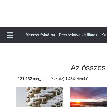
Metszet folyóirat
Perspektíva kisfilmek
Ko
Az összes t
121-132
megjelenítése a(z)
1,434
elemből.