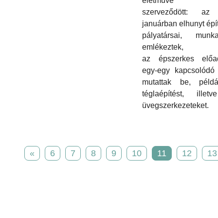
életműve k
szerveződött: az
januárban elhunyt épí
pályatársai, munkat
emlékeztek,
az épszerkes előa
egy-egy kapcsolódó 
mutattak be, péld
téglaépítést, illet
üvegszerkezeteket.
«
6
7
8
9
10
11
12
13