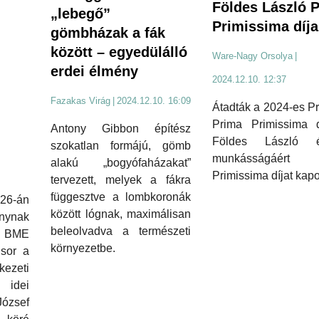
Földes László 
„lebegő”
Primissima díja
gömbházak a fák
között – egyedülálló
Ware-Nagy Orsolya
|
erdei élmény
2024.12.10. 12:37
i
Fazakas Virág
|
2024.12.10. 16:09
Átadták a 2024-es P
Prima Primissima dí
Antony Gibbon építész
Földes László é
szokatlan formájú, gömb
munkásságáért 
alakú „bogyófaházakat”
Primissima díjat kapo
tervezett, melyek a fákra
függesztve a lombkoronák
26-án
között lógnak, maximálisan
nynak
beleolvadva a természeti
 BME
környezetbe.
 sor a
ezeti
 idei
ózsef