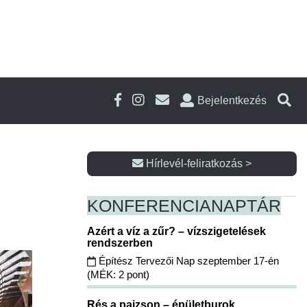
Bejelentkezés
Hírlevél-feliratkozás >
KONFERENCIA
NAPTÁR
Azért a víz a zűr? – vízszigetelések
rendszerben
Építész Tervezői Nap szeptember 17-én
(MÉK: 2 pont)
Rés a pajzson – épületburok