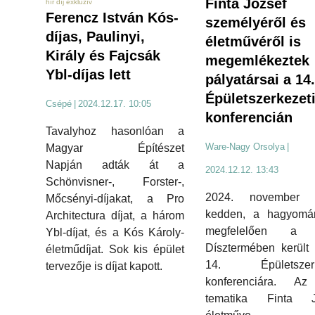
Finta József
hír díj exkluzív
Ferencz István Kós-
személyéről és
díjas, Paulinyi,
életművéről is
Király és Fajcsák
megemlékeztek
Ybl-díjas lett
pályatársai a 14.
Épületszerkezet
Csépé
|
2024.12.17. 10:05
konferencián
Tavalyhoz hasonlóan a
Ware-Nagy Orsolya
|
Magyar Építészet
Napján adták át a
2024.12.12. 13:43
Schönvisner-, Forster-,
2024. november 
Mőcsényi-díjakat, a Pro
kedden, a hagyomá
Architectura díjat, a három
megfelelően a
Ybl-díjat, és a Kós Károly-
Dísztermében került
életműdíjat. Sok kis épület
14. Épületszerk
tervezője is díjat kapott.
konferenciára. Az
tematika Finta J