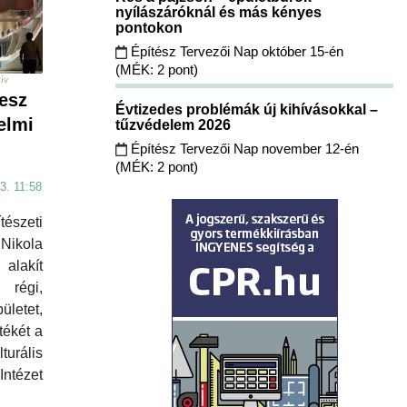
nyílászáróknál és más kényes
pontokon
Építész Tervezői Nap október 15-én
(MÉK: 2 pont)
ív
esz
Évtizedes problémák új kihívásokkal –
elmi
tűzvédelem 2026
Építész Tervezői Nap november 12-én
(MÉK: 2 pont)
3. 11:58
észeti
Nikola
alakít
régi,
letet,
tékét a
rális
ntézet