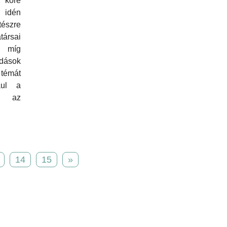
öré
 idén
tészre
ársai
 míg
dások
témát
ául a
ve az
14
15
»