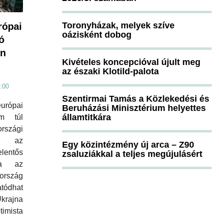
Toronyházak, melyek szíve
rópai
oázisként dobog
ó
án
Kivételes koncepcióval újult meg
az északi Klotild-palota
:00
Szentirmai Tamás a Közlekedési és
urópai
Beruházási Minisztérium helyettes
államtitkára
m túl
rszági
tt az
Egy közintézmény új arca – Z90
elentős
zsaluziákkal a teljes megújulásért
rja az
ország
atódhat
krajna
timista