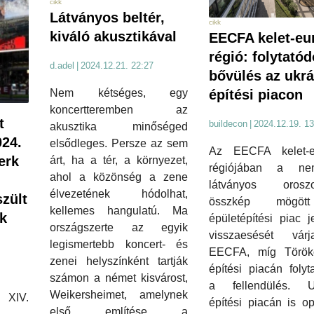
cikk
Látványos beltér,
cikk
kiváló akusztikával
EECFA kelet-eu
régió: folytatód
d.adel
|
2024.12.21. 22:27
bővülés az ukr
építési piacon
Nem kétséges, egy
koncertteremben az
t
buildecon
|
2024.12.19. 13
akusztika minőséged
024.
elsődleges. Persze az sem
Az EECFA kelet-e
erk
árt, ha a tér, a környezet,
régiójában a ne
ahol a közönség a zene
látványos oroszo
élvezetének hódolhat,
zült
összkép mögö
kellemes hangulatú. Ma
k
épületépítési piac j
országszerte az egyik
visszaesését vá
legismertebb koncert- és
EECFA, míg Török
zenei helyszínként tartják
építési piacán folyt
számon a német kisvárost,
a fellendülés. U
Weikersheimet, amelynek
XIV.
építési piacán is op
első említése a