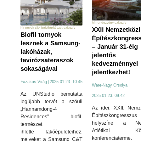
hír rendezvény exkluzív
hír tervek cikk belsőépítészet exkluzív
XXII Nemzetközi
Biofil tornyok
Építészkongres
lesznek a Samsung-
– Január 31-éig
lakóházak,
jelentős
tavirózsateraszok
kedvezménnyel
sokaságával
jelentkezhet!
Fazakas Virág
|
2025.01.23. 10:45
Ware-Nagy Orsolya
|
Az UNStudio bemutatta
2025.01.23. 09:42
legújabb tervét a szöuli
Az idei, XXII. Nemz
„Hannamdong-4
Építészkongresszus
Residences” biofil,
helyszíne a Nem
természet
Atlétikai Köz
ihlette lakóépületeihez,
konferenciaterm
melyeket a Samsung C&T