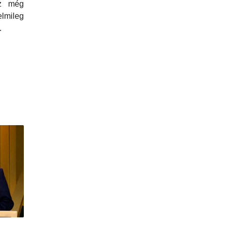
z még
mileg
.