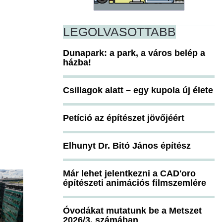
LEGOLVASOTTABB
Dunapark: a park, a város belép a
házba!
Csillagok alatt – egy kupola új élete
Petíció az építészet jövőjéért
Elhunyt Dr. Bitó János építész
Már lehet jelentkezni a CAD'oro
építészeti animációs filmszemlére
Óvodákat mutatunk be a Metszet
2026/3. számában