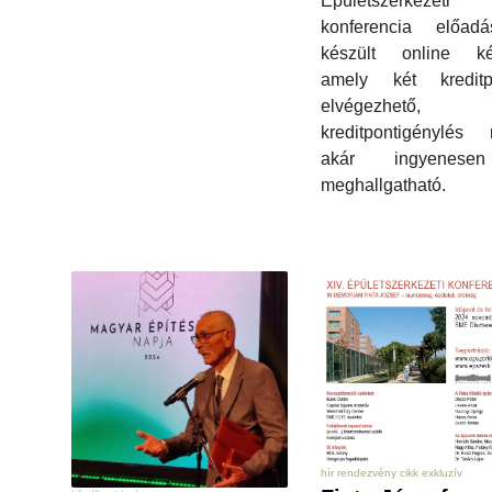
Épületszerkezeti
konferencia előadás
készült online ké
amely két kreditpo
elvégezhető
kreditpontigénylés 
akár ingyenese
meghallgatható.
hír rendezvény cikk exkluzív