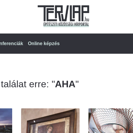
nferenciák
Online képzés
alálat erre: "
AHA
"