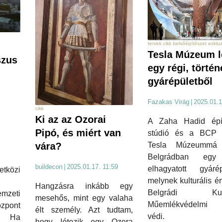
tervek cikk belsőépítészet exkluz
Tesla Múzeum l
szus
egy régi, történ
gyárépületből
Fazakas Virág
|
2025.01.1
cikk
Ki az az Ozorai
A Zaha Hadid épít
Pipó, és miért van
stúdió és a BCP 
vára?
Tesla Múzeummá 
Belgrádban egy 
buildecon
|
2025.01.17. 11:59
elhagyatott gyárépü
etközi
melynek kulturális ér
Hangzásra inkább egy
Belgrádi Kultu
zeti
mesehős, mint egy valaha
Műemlékvédelmi I
pont
élt személy. Azt tudtam,
védi.
e. Ha
hogy létezik egy Ozora