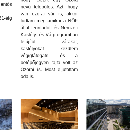
lentős
nevű település. Azt, hogy
van ozorai vár is, akkor
31-éig
tudtam meg amikor a NÖF
által fenntartott és Nemzeti
Kastély- és Várprogramban
felújított várakat,
kastélyokat kezdtem
végiglátogatni és a
belépőjegyen rajta volt az
Ozorai is. Most eljutottam
oda is.