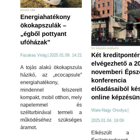
tervek cikk
Energiahatékony
ökokapszulák –
„égből pottyant
ufóházak”
hír képzés exkluzív
Két kreditpontér
Fazakas Virág
|
2025.01.09. 14:21
elvégezhető a 2
A tojás alakú ökokapszula
novemberi Épsz
házikó, az „ecocapsule”
konferencia
energiahatékony,
előadásaiból kés
mindennel felszerelt
online képzésün
kompakt, mobil otthon, mely
napelemmel és
Ware-Nagy Orsolya
|
szélturbinával termeli a
működéséhez szükséges
2025.01.04. 19:09
áramot.
Elkészült a 