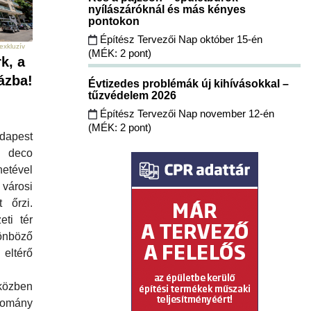
nyílászáróknál és más kényes
pontokon
Építész Tervezői Nap október 15-én
exkluzív
(MÉK: 2 pont)
k, a
ázba!
Évtizedes problémák új kihívásokkal –
tűzvédelem 2026
Építész Tervezői Nap november 12-én
(MÉK: 2 pont)
apest
 deco
etével
 városi
 őrzi.
ti tér
böző
eltérő
közben
Domány