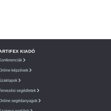
ARTIFEX KIADÓ
Konferenciák
Online képzések
Szaklapok
Tervezési segédletek
Online segédanyagok
Szakmai portálok