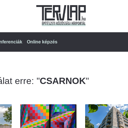
nferenciák
Online képzés
lat erre: "
CSARNOK
"