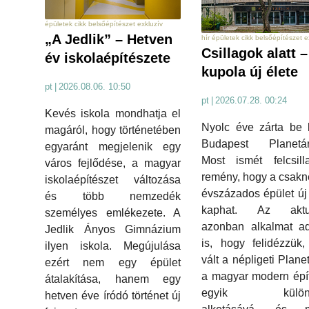
épületek cikk belsőépítészet exkluzív
„A Jedlik” – Hetven
hír épületek cikk belsőépítészet e
Csillagok alatt 
év iskolaépítészete
kupola új élete
pt
|
2026.08.06. 10:50
pt
|
2026.07.28. 00:24
Kevés iskola mondhatja el
Nyolc éve zárta be 
magáról, hogy történetében
Budapest Planetár
egyaránt megjelenik egy
Most ismét felcsill
város fejlődése, a magyar
remény, hogy a csakn
iskolaépítészet változása
évszázados épület új 
és több nemzedék
kaphat. Az aktua
személyes emlékezete. A
azonban alkalmat ad
Jedlik Ányos Gimnázium
is, hogy felidézzük,
ilyen iskola. Megújulása
vált a népligeti Plane
ezért nem egy épület
a magyar modern épí
átalakítása, hanem egy
egyik különl
hetven éve íródó történet új