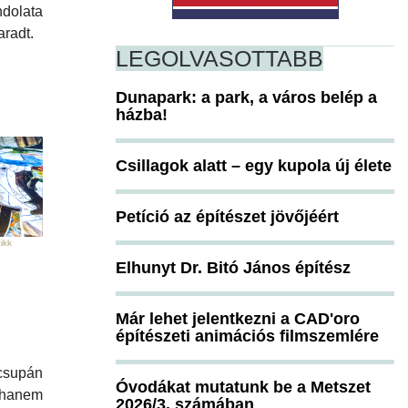
ndolata
aradt.
LEGOLVASOTTABB
Dunapark: a park, a város belép a
házba!
Csillagok alatt – egy kupola új élete
Petíció az építészet jövőjéért
ikk
Elhunyt Dr. Bitó János építész
Már lehet jelentkezni a CAD'oro
építészeti animációs filmszemlére
csupán
Óvodákat mutatunk be a Metszet
 hanem
2026/3. számában