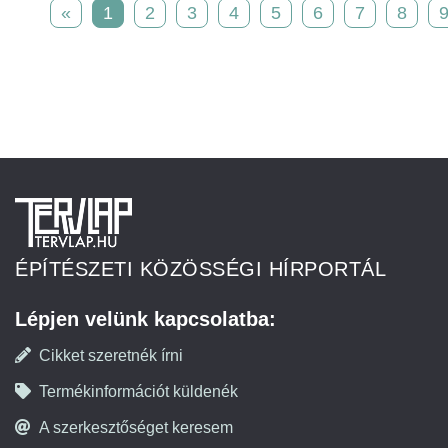
«
1
2
3
4
5
6
7
8
ÉPÍTÉSZETI KÖZÖSSÉGI HÍRPORTÁL
Lépjen velünk kapcsolatba:
Cikket szeretnék írni
Termékinformációt küldenék
A szerkesztőséget keresem