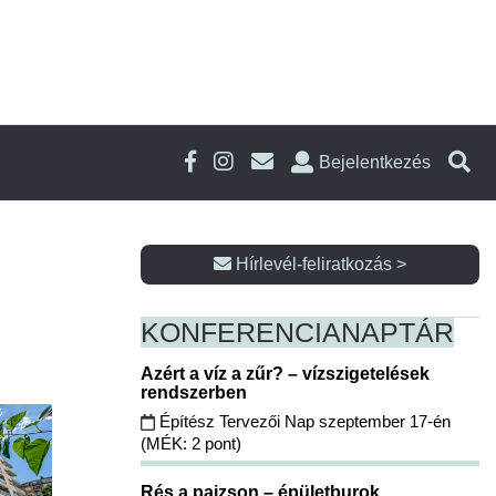
Bejelentkezés
Hírlevél-feliratkozás >
KONFERENCIA
NAPTÁR
Azért a víz a zűr? – vízszigetelések
rendszerben
Építész Tervezői Nap szeptember 17-én
(MÉK: 2 pont)
Rés a pajzson – épületburok