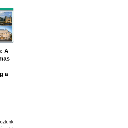
: A
lmas
g a
koztunk