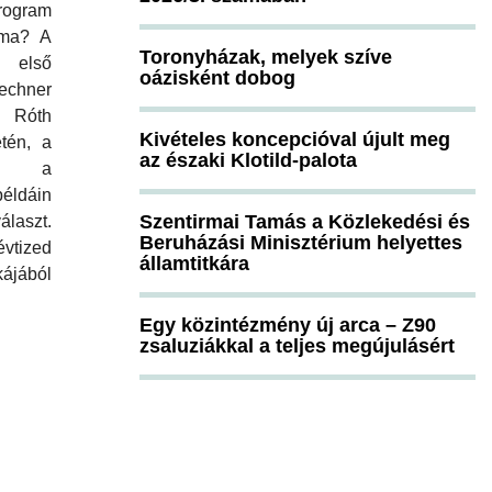
program
 ma? A
Toronyházak, melyek szíve
 első
oázisként dobog
chner
, Róth
Kivételes koncepcióval újult meg
tén, a
az északi Klotild-palota
és a
ldáin
Szentirmai Tamás a Közlekedési és
álaszt.
Beruházási Minisztérium helyettes
tized
államtitkára
ájából
Egy közintézmény új arca – Z90
zsaluziákkal a teljes megújulásért