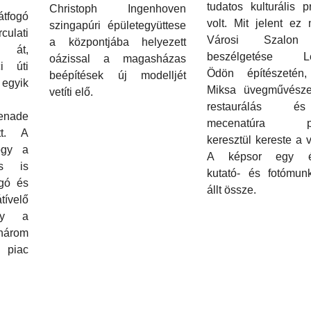
tudatos kulturális 
Christoph Ingenhoven
tfogó
volt. Mit jelent ez
szingapúri épületegyüttese
ulati
Városi Szalon
a központjába helyezett
t át,
beszélgetése Le
oázissal a magasházas
i úti
Ödön építészetén
beépítések új modelljét
gyik
Miksa üvegművésze
vetíti elő.
restaurálás 
enade
mecenatúra pé
tt. A
keresztül kereste a v
ogy a
A képsor egy év
és is
kutató- és fotómunk
ogó és
állt össze.
velő
ely a
 három
piac