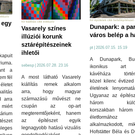
xkluzív
hír épületek cikk belsőépítészet 
hír kiállítás cikk exkluzív
– egy
Dunapark: a par
Vasarely színes
város belép a h
illúziói korunk
sztárépítészeinek
pt
|
2026.07.15. 15:19
ihletői
kapuit
A Dunapark, Bud
iuma.
sebesp
|
2026.07.28. 23:16
ikonikus art
ant a
kávéháza történ
A most látható Vasarely
em fél
közel kilenc évtized
kiállítás remek alkalom
életet
életének lenyomatát
arra, hogy magyar
litás
Ugyanaz az építésze
származású művészt ne
 arra
három külön
csupán az op-art
 miért
korszakban három 
megteremtőjeként, hanem
tárium
életformához
az építészet egyik
tészet
alkalmazkodott, mi
legnagyobb hatású vizuális
eges
Hofstätter Béla és 
gondolkodójaként, a