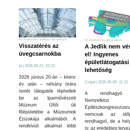
hír rendezvény kiállítás cikk exkluzív
hír rendezvény cikk exkluzív
Visszatérés az
A Jedlik nem vé
üvegcsarnokba
el! Ingyenes
épületlátogatási
pt
|
2026.06.23. 10:22
lehetőség
2026 június 20-án – kilenc
Csépé
|
2026.06.09. 11:25
év után – néhány órára
ismét látogatók léphettek
A rendhagyó 
be az Iparművészeti
Nemzetközi
Múzeum Üllői úti
Építészkongresszusn
főépületébe a Múzeumok
nemcsak az időp
Éjszakája alkalmából. A
rendhagyó, de a hel
rendkívüli alkalmat több
is: az eredetileg terve