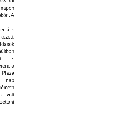
adot
 napon
ökön. A
ciális
zeti,
dások
múltban
ást is
rencia
 Plaza
A nap
Németh
ó volt
ettani