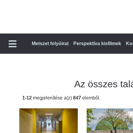
Metszet folyóirat
Perspektíva kisfilmek
Ko
Az összes talá
1-12
megjelenítése a(z)
847
elemből.