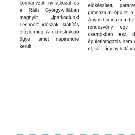
kormányzati nyilatkozat és
előkészített, parame
a Ráth György-villában
gimnáziumi épület, a 
megnyílt „Iparkodjunk!
Ányos Gimnázium hel
Lechner” időszaki kiállítás
rendezvény egy k
előzte meg. A rekonstrukció
csarnokban lesz, 
ügye ismét napirendre
épületlátogatás nem
került.
el, sőt – így nyitottá vá