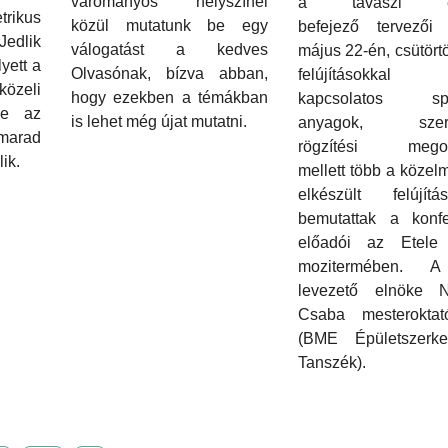
várományos helyszínei
a tavaszi év
trikus
közül mutatunk be egy
befejező tervezői
Jedlik
válogatást a kedves
május 22-én, csütört
yett a
Olvasónak, bízva abban,
felújításokkal
özeli
hogy ezekben a témákban
kapcsolatos spe
de az
is lehet még újat mutatni.
anyagok, szerke
 marad
rögzítési megol
lik.
mellett több a közel
elkészült felújít
bemutattak a konfe
előadói az Etele
mozitermében. 
levezető elnöke 
Csaba mesteroktat
(BME Épületszerkez
Tanszék).