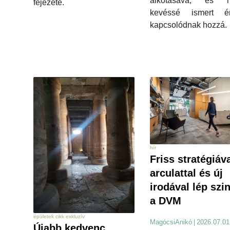
alkotásává, és m
fejezete.
kevéssé ismert ér
kapcsolódnak hozzá.
hír
Friss stratégiáva
arculattal és új
irodával lép szin
a DVM
épületek cikk exkluzív
MagócsiAnikó
|
2026.07.01
Újabb kedvenc