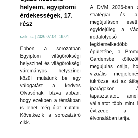
helyeim, egyiptomi
A DVM 2026-ban á
stratégiai és arc
érdekességek, 17.
megújuláson eset
rész
egyidejűleg a Vác
irodafolyosó e
szikrisz
|
2026.07.04. 18:04
legkiemelkedőbb
Ebben a sorozatban
épületébe, a Prom
Egyiptom világörökségi
Gardensbe költözö
helyszínei és világörökségi
megújulás célja, h
várományos helyszínei
vizuális megjelen
közül mutatunk be egy
tükrözze azt az átf
válogatást a kedves
iparágakon átí
Olvasónak, bízva abban,
tapasztalatot, am
hogy ezekben a témákban
vállalatot több mint
is lehet még újat mutatni.
évtizede a 
Következik a sorozatzáró
élvonalában tartja.
cikk.