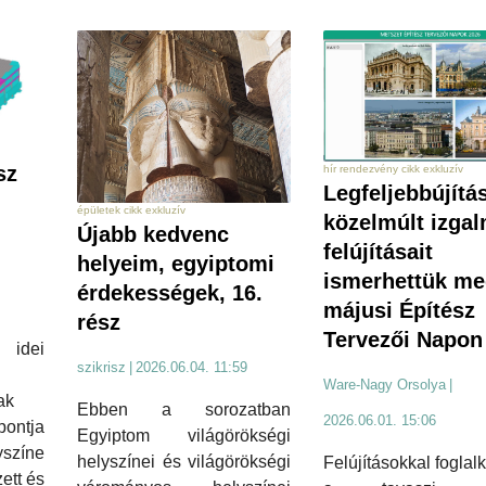
sz
hír rendezvény cikk exkluzív
Legfeljebbújítás
épületek cikk exkluzív
közelmúlt izga
Újabb kedvenc
felújításait
helyeim, egyiptomi
ismerhettük me
érdekességek, 16.
májusi Építész
rész
Tervezői Napon
idei
szikrisz
|
2026.06.04. 11:59
Ware-Nagy Orsolya
|
ak
Ebben a sorozatban
2026.06.01. 15:06
ontja
Egyiptom világörökségi
yszíne
helyszínei és világörökségi
Felújításokkal foglal
zett és