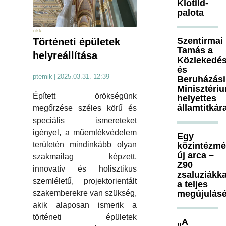
Klotild-
palota
cikk
Szentirmai
Történeti épületek
Tamás a
helyreállítása
Közlekedés
és
ptemik
|
2025.03.31. 12:39
Beruházási
Minisztéri
Épített örökségünk
helyettes
államtitkár
megőrzése széles körű és
speciális ismereteket
igényel, a műemlékvédelem
Egy
területén mindinkább olyan
közintézm
új arca –
szakmailag képzett,
Z90
innovatív és holisztikus
zsaluziákka
szemléletű, projektorientált
a teljes
szakemberekre van szükség,
megújulásé
akik alaposan ismerik a
történeti épületek
„A