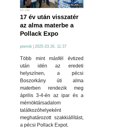
hír cikk
17 év után visszatér
az alma materbe a
Pollack Expo
ptemik
|
2025.03.26. 11:37
Több mint másfél évtized
után idén az eredeti
helyszínen, a pécsi
Boszorkány úti alma
materben rendezik meg
április 3-4-én az ipar és a
mérnöktársadalom
találkozóhelyeként
meghatározott szakkiállítást,
a pécsi Pollack Expot.