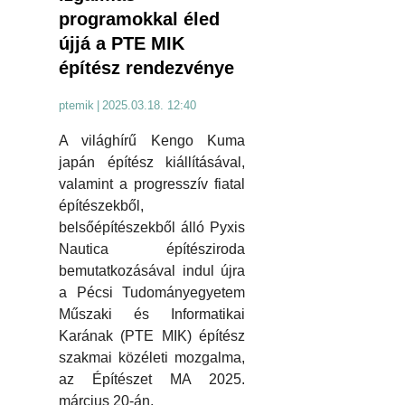
programokkal éled
újjá a PTE MIK
építész rendezvénye
ptemik
|
2025.03.18. 12:40
A világhírű Kengo Kuma
japán építész kiállításával,
valamint a progresszív fiatal
építészekből,
belsőépítészekből álló Pyxis
Nautica építésziroda
bemutatkozásával indul újra
a Pécsi Tudományegyetem
Műszaki és Informatikai
Karának (PTE MIK) építész
szakmai közéleti mozgalma,
az Építészet MA 2025.
március 20-án.