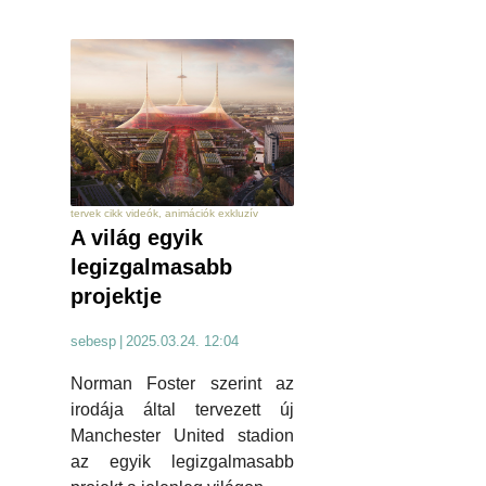
tervek cikk videók, animációk exkluzív
A világ egyik
legizgalmasabb
projektje
sebesp
|
2025.03.24. 12:04
Norman Foster szerint az
irodája által tervezett új
Manchester United stadion
az egyik legizgalmasabb