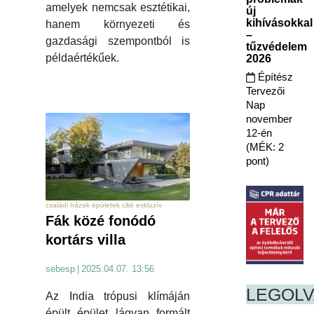
amelyek nemcsak esztétikai,
új
kihívásokkal
hanem környezeti és
–
gazdasági szempontból is
tűzvédelem
példaértékűek.
2026
Építész
Tervezői
Nap
november
12-én
(MÉK: 2
pont)
családi házak épületek cikk exkluzív
Fák közé fonódó
kortárs villa
sebesp
|
2025.04.07. 13:56
LEGOL
Az India trópusi klímáján
épült épület lágyan formált