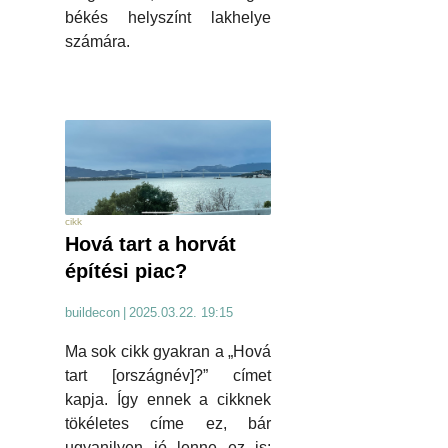
békés helyszínt lakhelye
számára.
cikk
Hová tart a horvát
építési piac?
buildecon
|
2025.03.22. 19:15
Ma sok cikk gyakran a „Hová
tart [országnév]?” címet
kapja. Így ennek a cikknek
tökéletes címe ez, bár
ugyanilyen jó lenne ez is: