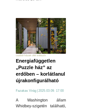
családi házak cikk exkluzív
Energiafüggetlen
„Puzzle ház” az
erdőben – korlátlanul
újrakonfigurálható
Fazakas Virág
|
2025.03.09. 17:00
A Washington állam
Whidbey-szigetén található,