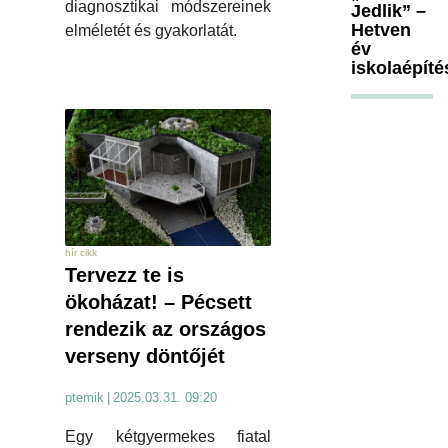
diagnosztikai módszereinek
Jedlik” –
Hetven
elméletét és gyakorlatát.
év
iskolaépíté
hír cikk
Tervezz te is
ökoházat! – Pécsett
rendezik az országos
verseny döntőjét
ptemik
|
2025.03.31. 09:20
Egy kétgyermekes fiatal