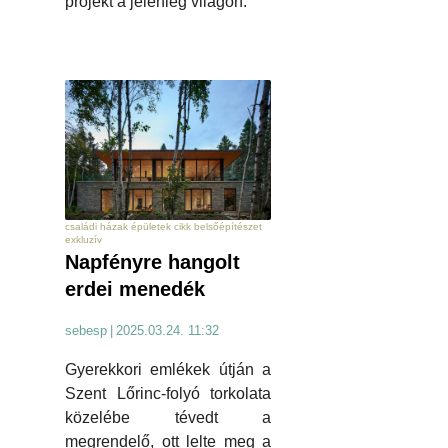
projekt a jelenleg világon.
családi házak épületek cikk belsőépítészet
exkluzív
Napfényre hangolt
erdei menedék
sebesp
|
2025.03.24. 11:32
Gyerekkori emlékek útján a
Szent Lőrinc-folyó torkolata
közelébe tévedt a
megrendelő, ott lelte meg a