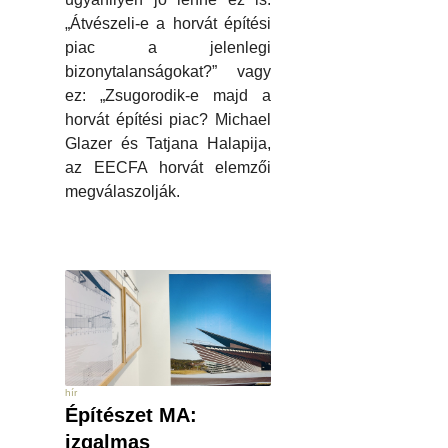
„Átvészeli-e a horvát építési
piac a jelenlegi
bizonytalanságokat?” vagy
ez: „Zsugorodik-e majd a
horvát építési piac? Michael
Glazer és Tatjana Halapija,
az EECFA horvát elemzői
megválaszolják.
hír
Építészet MA:
izgalmas