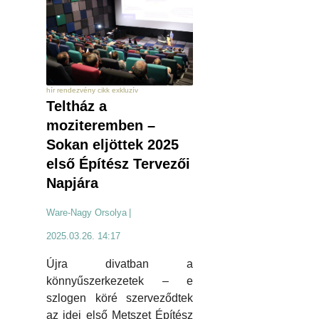
hír rendezvény cikk exkluzív
Teltház a
moziteremben –
Sokan eljöttek 2025
első Építész Tervezői
Napjára
Ware-Nagy Orsolya
|
2025.03.26. 14:17
Újra divatban a
könnyűszerkezetek – e
szlogen köré szerveződtek
az idei első Metszet Építész