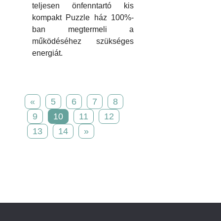
teljesen önfenntartó kis
kompakt Puzzle ház 100%-
ban megtermeli a
működéséhez szükséges
energiát.
«
5
6
7
8
9
10
11
12
13
14
»