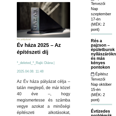
Tervezői
Nap
szeptember
17-én
(MÉK: 2
pont)
hír pályázat
Rés a
Év háza 2025 – Az
pajzson –
épületburok
építészeti díj
nyílászárókn
és más
kényes
*_deleted_*_Rajki Diána
|
pontokon
2025.04.08. 11:48
Építész
Tervezői
Az Év háza pályázat célja –
Nap október
talán meglepő, de már közel
15-én
40 éve –, hogy
(MÉK: 2
pont)
megismertesse és számba
vegye azokat a minőségi
Évtizedes
építészeti alkotásokat,
problémák