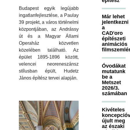
építész
Budapest egyik legújabb
ingatlanfejlesztése, a Paulay
Már lehet
jelentkezni
39 projekt, a város történelmi
a
központjában, az Andrássy
CAD'oro
út és a Magyar Állami
építészeti
Operaház közvetlen
animációs
filmszemlé
közelében található. Az
épület 1895-1896 között,
velencei neoreneszánsz
Óvodákat
mutatunk
stílusban épült, Hudetz
be a
János építész tervei alapján.
Metszet
2026/3.
számában
Kivételes
koncepcióv
újult meg
az északi