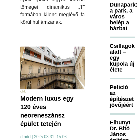
Dunapark:
tömegei dinamikus „T”
a park, a
formában kilenc meglévő fa
város
belép a
körül hullámzanak.
házba!
Csillagok
alatt –
egy
kupola új
élete
Petíció
cikk
az
Modern luxus egy
építészet
jövőjéért
120 éves
neoreneszánsz
Elhunyt
épület tetején
Dr. Bitó
János
d.adel
|
2025.03.31. 15:06