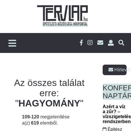
Hírlevél
Az összes találat
KONFE
erre:
NAPTÁ
"
HAGYOMÁNY
"
Azért a víz
a zűr? –
vízszigetelé
109-120
megjelenítése
rendszerbe
a(z)
619
elemből.
Építész