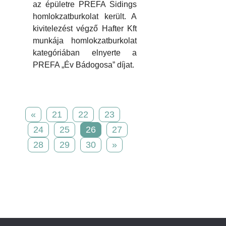
az épületre PREFA Sidings
homlokzatburkolat került. A
kivitelezést végző Hafter Kft
munkája homlokzatburkolat
kategóriában elnyerte a
PREFA „Év Bádogosa” díjat.
«
21
22
23
24
25
26
27
28
29
30
»