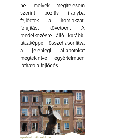
be, melyek megítélésem
szerint pozitív irányba
fejlődtek a homlokzati
felújítást követően. A
rendelkezésre álló korábbi
utcaképpel összehasonlítva
a jelenlegi állapotokat
megtekintve egyértelműen
látható a fejlődés.
épületek cikk exkluzív