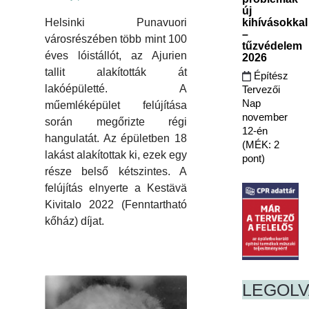
új
kihívásokkal
Helsinki Punavuori
–
városrészében több mint 100
tűzvédelem
éves lóistállót, az Ajurien
2026
tallit alakították át
Építész
lakóépületté. A
Tervezői
Nap
műemléképület felújítása
november
során megőrizte régi
12-én
hangulatát. Az épületben 18
(MÉK: 2
lakást alakítottak ki, ezek egy
pont)
része belső kétszintes. A
felújítás elnyerte a Kestävä
Kivitalo 2022 (Fenntartható
kőház) díjat.
LEGOL