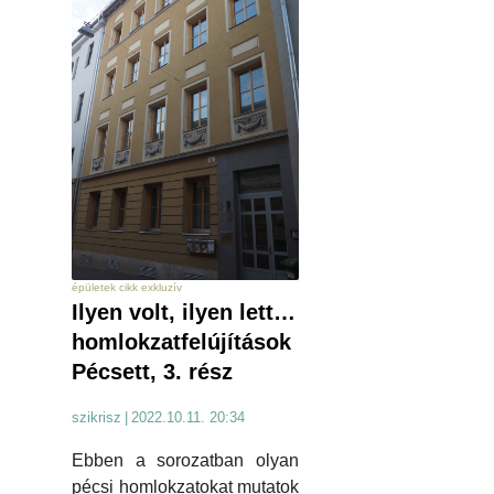
épületek cikk exkluzív
Ilyen volt, ilyen lett…
homlokzatfelújítások
Pécsett, 3. rész
szikrisz
|
2022.10.11. 20:34
Ebben a sorozatban olyan
pécsi homlokzatokat mutatok