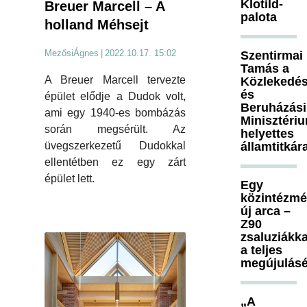
Klotild-
Breuer Marcell – A
palota
holland Méhsejt
MezősiÁgnes
|
2022.10.17. 15:02
Szentirmai
Tamás a
A Breuer Marcell tervezte
Közlekedés
és
épület elődje a Dudok volt,
Beruházási
ami egy 1940-es bombázás
Minisztéri
során megsérült. Az
helyettes
államtitkár
üvegszerkezetű Dudokkal
ellentétben ez egy zárt
épület lett.
Egy
közintézm
új arca –
Z90
zsaluziákka
a teljes
megújulásé
„A