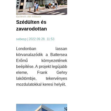
épületek cikk exkluzív
Szédülten és
zavarodottan
sebesp
|
2022.09.28. 11:53
Londonban lassan
körvanalazódik a Battersea
Erőmű környezetének
beépítése. A projekt legújabb
eleme, Frank Gehry
lakótömbje, tekervényes
mozdulatokkal keresi helyét.