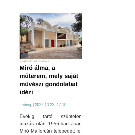
épületek cikk exkluzív
Miró álma, a
műterem, mely saját
művészi gondolatait
idézi
sebesp
|
2022.10.23. 17:10
Évekig tartó szüntelen
utazás után 1956-ban Joan
Miró Mallorcán telepedett le,