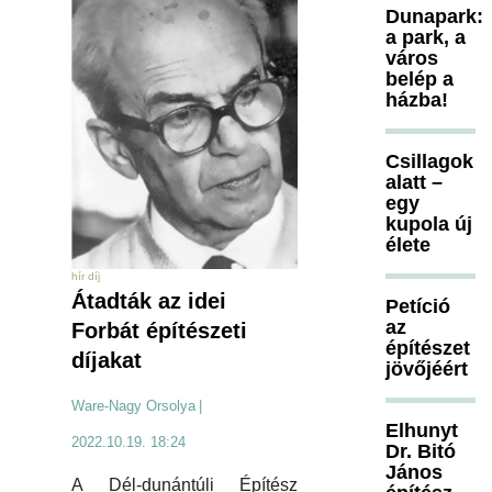
Dunapark:
a park, a
város
belép a
házba!
Csillagok
alatt –
egy
kupola új
élete
hír díj
Átadták az idei
Petíció
az
Forbát építészeti
építészet
díjakat
jövőjéért
Ware-Nagy Orsolya
|
Elhunyt
2022.10.19. 18:24
Dr. Bitó
János
A Dél-dunántúli Építész