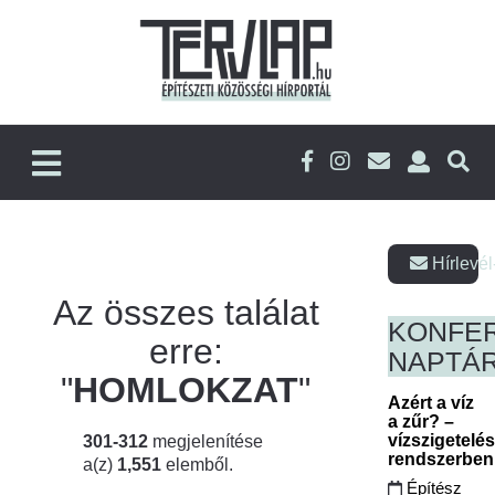
Hírlevél
Az összes találat
KONFE
erre:
NAPTÁ
"
HOMLOKZAT
"
Azért a víz
a zűr? –
vízszigetelé
301-312
megjelenítése
rendszerbe
a(z)
1,551
elemből.
Építész