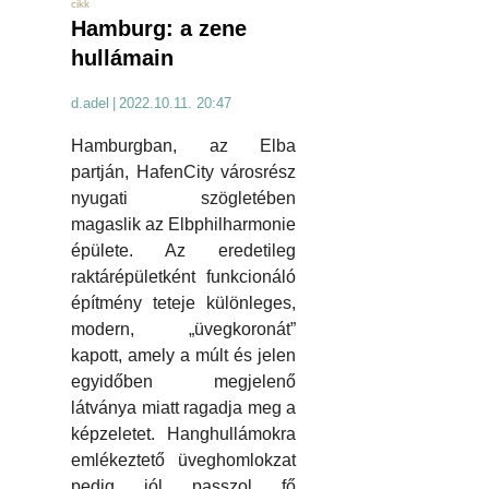
cikk
Hamburg: a zene
hullámain
d.adel
|
2022.10.11. 20:47
Hamburgban, az Elba
partján, HafenCity városrész
nyugati szögletében
magaslik az Elbphilharmonie
épülete. Az eredetileg
raktárépületként funkcionáló
építmény teteje különleges,
modern, „üvegkoronát”
kapott, amely a múlt és jelen
egyidőben megjelenő
látványa miatt ragadja meg a
képzeletet. Hanghullámokra
emlékeztető üveghomlokzat
pedig jól passzol fő