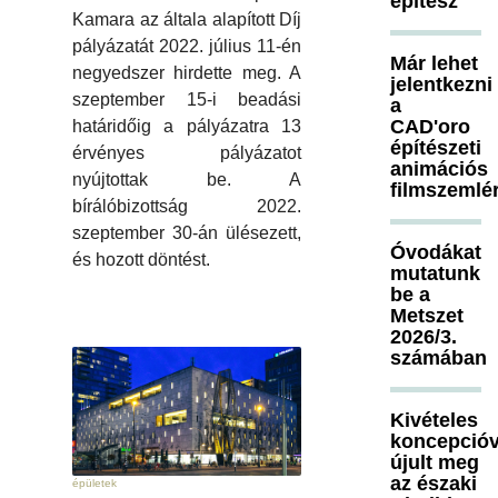
építész
Kamara az általa alapított Díj
pályázatát 2022. július 11-én
Már lehet
negyedszer hirdette meg. A
jelentkezni
szeptember 15-i beadási
a
CAD'oro
határidőig a pályázatra 13
építészeti
érvényes pályázatot
animációs
nyújtottak be. A
filmszemlé
bírálóbizottság 2022.
szeptember 30-án ülésezett,
Óvodákat
és hozott döntést.
mutatunk
be a
Metszet
2026/3.
számában
Kivételes
koncepcióv
újult meg
az északi
épületek