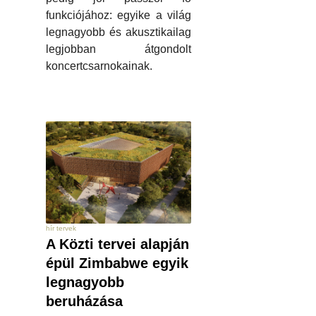
funkciójához: egyike a világ
legnagyobb és akusztikailag
legjobban átgondolt
koncertcsarnokainak.
hír tervek
A Közti tervei alapján
épül Zimbabwe egyik
legnagyobb
beruházása