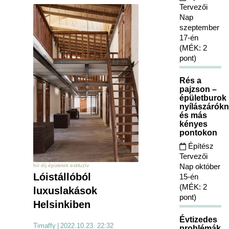
Tervezői
Nap
szeptember
17-én
(MÉK: 2
pont)
Rés a
pajzson –
épületburok
nyílászárókn
és más
kényes
pontokon
Építész
Tervezői
Nap október
hír díj épületek exkluzív
Lóistállóból
15-én
(MÉK: 2
luxuslakások
pont)
Helsinkiben
Évtizedes
Timaffy
|
2022.10.23. 22:32
problémák